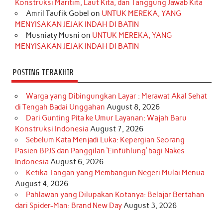
Konstruksi Maritim, Laut Kita, dan Tanggung Jawab Kita
k
a
s
n
Amril Taufik Gobel
on
UNTUK MEREKA, YANG
m
t
MENYISAKAN JEJAK INDAH DI BATIN
Musniaty Musni
on
UNTUK MEREKA, YANG
MENYISAKAN JEJAK INDAH DI BATIN
POSTING TERAKHIR
Warga yang Dibingungkan Layar : Merawat Akal Sehat
di Tengah Badai Unggahan
August 8, 2026
Dari Gunting Pita ke Umur Layanan: Wajah Baru
Konstruksi Indonesia
August 7, 2026
Sebelum Kata Menjadi Luka: Kepergian Seorang
Pasien BPJS dan Panggilan ‘Einfühlung’ bagi Nakes
Indonesia
August 6, 2026
Ketika Tangan yang Membangun Negeri Mulai Menua
August 4, 2026
Pahlawan yang Dilupakan Kotanya: Belajar Bertahan
dari Spider-Man: Brand New Day
August 3, 2026