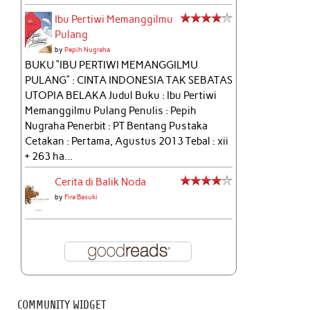
Ibu Pertiwi Memanggilmu
Pulang
by
Pepih Nugraha
BUKU “IBU PERTIWI MEMANGGILMU
PULANG” : CINTA INDONESIA TAK SEBATAS
UTOPIA BELAKA Judul Buku : Ibu Pertiwi
Memanggilmu Pulang Penulis : Pepih
Nugraha Penerbit : PT Bentang Pustaka
Cetakan : Pertama, Agustus 2013 Tebal : xii
+ 263 ha...
Cerita di Balik Noda
by
Fira Basuki
COMMUNITY WIDGET