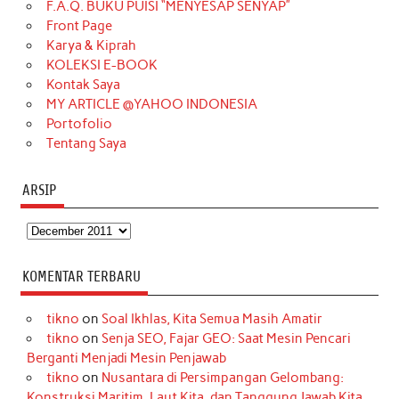
F.A.Q. BUKU PUISI “MENYESAP SENYAP”
o
r
e
I
r
e
Front Page
Karya & Kiprah
k
a
s
n
KOLEKSI E-BOOK
m
t
Kontak Saya
MY ARTICLE @YAHOO INDONESIA
Portofolio
Tentang Saya
ARSIP
Arsip
KOMENTAR TERBARU
tikno
on
Soal Ikhlas, Kita Semua Masih Amatir
tikno
on
Senja SEO, Fajar GEO: Saat Mesin Pencari
Berganti Menjadi Mesin Penjawab
tikno
on
Nusantara di Persimpangan Gelombang:
Konstruksi Maritim, Laut Kita, dan Tanggung Jawab Kita