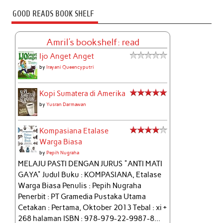
GOOD READS BOOK SHELF
Amril's bookshelf: read
Ijo Anget Anget
by
Irayani Queencyputri
Kopi Sumatera di Amerika
by
Yusran Darmawan
Kompasiana Etalase
Warga Biasa
by
Pepih Nugraha
MELAJU PASTI DENGAN JURUS "ANTI MATI
GAYA" Judul Buku : KOMPASIANA, Etalase
Warga Biasa Penulis : Pepih Nugraha
Penerbit : PT Gramedia Pustaka Utama
Cetakan : Pertama, Oktober 2013 Tebal : xi +
268 halaman ISBN : 978-979-22-9987-8...