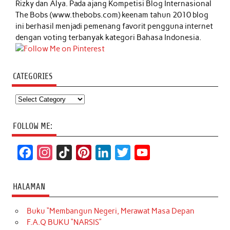
Rizky dan Alya. Pada ajang Kompetisi Blog Internasional
The Bobs (www.thebobs.com) keenam tahun 2010 blog
ini berhasil menjadi pemenang favorit pengguna internet
dengan voting terbanyak kategori Bahasa Indonesia.
CATEGORIES
Categories
FOLLOW ME:
F
I
T
P
L
T
Y
a
n
i
i
i
w
o
c
s
k
n
n
i
u
HALAMAN
e
t
T
t
k
t
T
Buku “Membangun Negeri, Merawat Masa Depan
b
a
o
e
e
t
u
F.A.Q BUKU “NARSIS”
o
g
k
r
d
e
b