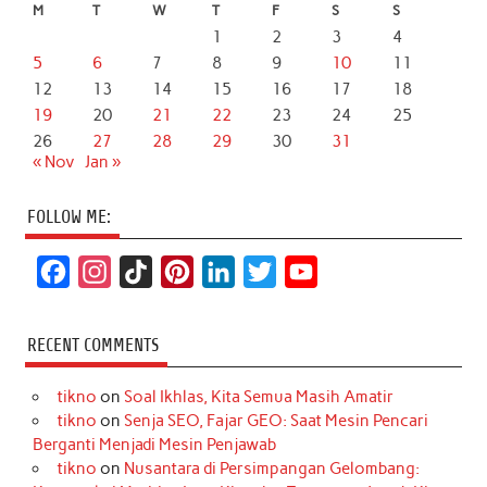
M
T
W
T
F
S
S
1
2
3
4
5
6
7
8
9
10
11
12
13
14
15
16
17
18
19
20
21
22
23
24
25
26
27
28
29
30
31
« Nov
Jan »
FOLLOW ME:
F
I
T
P
L
T
Y
a
n
i
i
i
w
o
c
s
k
n
n
i
u
RECENT COMMENTS
e
t
T
t
k
t
T
tikno
on
Soal Ikhlas, Kita Semua Masih Amatir
b
a
o
e
e
t
u
tikno
on
Senja SEO, Fajar GEO: Saat Mesin Pencari
o
g
k
r
d
e
b
Berganti Menjadi Mesin Penjawab
o
r
e
I
r
e
tikno
on
Nusantara di Persimpangan Gelombang: