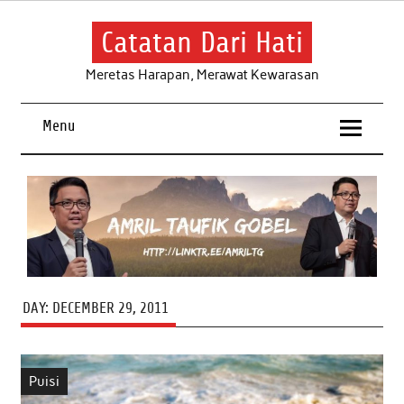
Skip
to
content
Catatan Dari Hati
Meretas Harapan, Merawat Kewarasan
Menu
DAY:
DECEMBER 29, 2011
Puisi