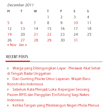
December 2011
M
T
W
T
F
S
S
1
2
3
4
5
6
7
8
9
10
11
12
13
14
15
16
17
18
19
20
21
22
23
24
25
26
27
28
29
30
31
« Nov
Jan »
RECENT POSTS
Warga yang Dibingungkan Layar : Merawat Akal Sehat
di Tengah Badai Unggahan
Dari Gunting Pita ke Umur Layanan: Wajah Baru
Konstruksi Indonesia
Sebelum Kata Menjadi Luka: Kepergian Seorang
Pasien BPJS dan Panggilan ‘Einfühlung’ bagi Nakes
Indonesia
Ketika Tangan yang Membangun Negeri Mulai Menua