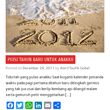
PUISI TAHUN BARU UNTUK ANAKKU
Posted on
December 29, 2011
by
Amril Taufik Gobel
Tidurlah yang pulas anakku Saat kuganti kalender penanda
waktu pada pagi pertama ditahun baru ditingkah gerimis
yang tak jua usai dan kerlip kembang api dilangit malam
serta gemuruh petir menggetarkan […]
F
T
W
L
E
S