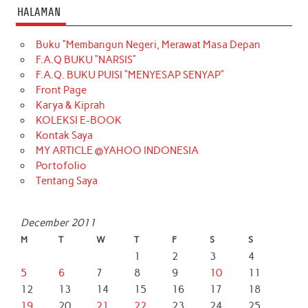
HALAMAN
Buku “Membangun Negeri, Merawat Masa Depan
F.A.Q BUKU “NARSIS”
F.A.Q. BUKU PUISI “MENYESAP SENYAP”
Front Page
Karya & Kiprah
KOLEKSI E-BOOK
Kontak Saya
MY ARTICLE @YAHOO INDONESIA
Portofolio
Tentang Saya
December 2011
M
T
W
T
F
S
S
1
2
3
4
5
6
7
8
9
10
11
12
13
14
15
16
17
18
19
20
21
22
23
24
25