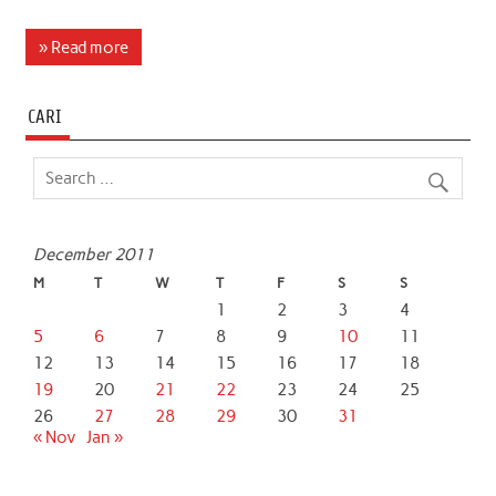
a
w
h
i
m
h
c
i
a
n
a
a
» Read more
e
t
t
k
i
r
b
t
s
e
l
e
CARI
o
e
A
d
o
r
p
I
k
p
n
December 2011
M
T
W
T
F
S
S
1
2
3
4
5
6
7
8
9
10
11
12
13
14
15
16
17
18
19
20
21
22
23
24
25
26
27
28
29
30
31
« Nov
Jan »