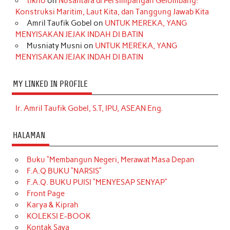
tikno
on
Nusantara di Persimpangan Gelombang:
Konstruksi Maritim, Laut Kita, dan Tanggung Jawab Kita
Amril Taufik Gobel
on
UNTUK MEREKA, YANG
MENYISAKAN JEJAK INDAH DI BATIN
Musniaty Musni
on
UNTUK MEREKA, YANG
MENYISAKAN JEJAK INDAH DI BATIN
MY LINKED IN PROFILE
Ir. Amril Taufik Gobel, S.T, IPU, ASEAN Eng.
HALAMAN
Buku “Membangun Negeri, Merawat Masa Depan
F.A.Q BUKU “NARSIS”
F.A.Q. BUKU PUISI “MENYESAP SENYAP”
Front Page
Karya & Kiprah
KOLEKSI E-BOOK
Kontak Saya