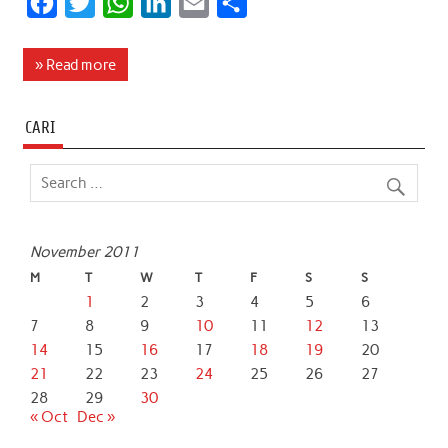
F
T
W
L
E
S
a
w
h
i
m
h
c
i
a
n
a
a
» Read more
e
t
t
k
i
r
b
t
s
e
l
e
CARI
o
e
A
d
o
r
p
I
k
p
n
November 2011
M
T
W
T
F
S
S
1
2
3
4
5
6
7
8
9
10
11
12
13
14
15
16
17
18
19
20
21
22
23
24
25
26
27
28
29
30
« Oct
Dec »