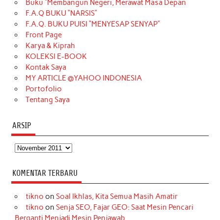
Buku “Membangun Negeri, Merawat Masa Depan
b
a
o
e
e
t
u
F.A.Q BUKU “NARSIS”
o
g
k
r
d
e
b
F.A.Q. BUKU PUISI “MENYESAP SENYAP”
o
r
e
I
r
e
Front Page
Karya & Kiprah
k
a
s
n
KOLEKSI E-BOOK
m
t
Kontak Saya
MY ARTICLE @YAHOO INDONESIA
Portofolio
Tentang Saya
ARSIP
Arsip
KOMENTAR TERBARU
tikno
on
Soal Ikhlas, Kita Semua Masih Amatir
tikno
on
Senja SEO, Fajar GEO: Saat Mesin Pencari
Berganti Menjadi Mesin Penjawab