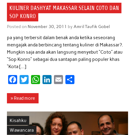
KULINER DASHYAT MAKASSAR SELAIN COTO DAN
SOP KONRO
Posted on
November 30, 2011
by
Amril Taufik Gobel
pa yang terbersit dalam benak anda ketika seseorang
mengajak anda berbincang tentang kuliner di Makassar?.
Mungkin saja anda akan langsung menyebut “Coto” atau
“Sop Konro” sebagai dua santapan paling populer khas
“Kota […]
F
T
W
L
E
S
a
w
h
i
m
h
c
i
a
n
a
a
» Read more
e
t
t
k
i
r
b
t
s
e
l
e
Kisahku
o
e
A
d
Wawancara
o
r
p
I