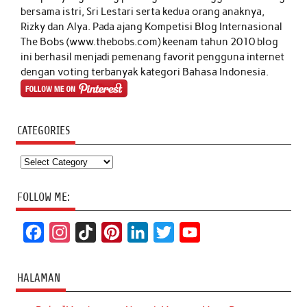
bersama istri, Sri Lestari serta kedua orang anaknya,
Rizky dan Alya. Pada ajang Kompetisi Blog Internasional
The Bobs (www.thebobs.com) keenam tahun 2010 blog
ini berhasil menjadi pemenang favorit pengguna internet
dengan voting terbanyak kategori Bahasa Indonesia.
CATEGORIES
Categories
FOLLOW ME:
F
I
T
P
L
T
Y
a
n
i
i
i
w
o
c
s
k
n
n
i
u
HALAMAN
e
t
T
t
k
t
T