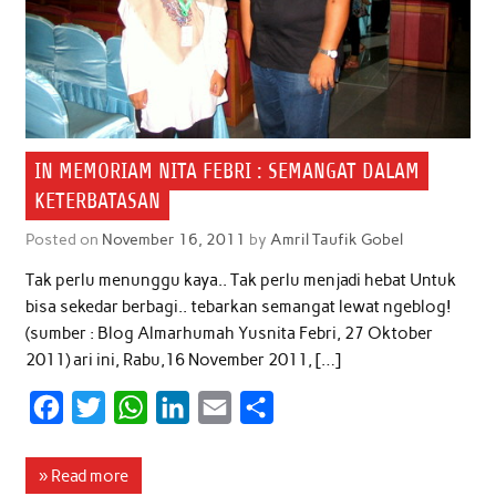
IN MEMORIAM NITA FEBRI : SEMANGAT DALAM
KETERBATASAN
Posted on
November 16, 2011
by
Amril Taufik Gobel
Tak perlu menunggu kaya.. Tak perlu menjadi hebat Untuk
bisa sekedar berbagi.. tebarkan semangat lewat ngeblog!
(sumber : Blog Almarhumah Yusnita Febri, 27 Oktober
2011) ari ini, Rabu,16 November 2011, […]
F
T
W
L
E
S
a
w
h
i
m
h
c
i
a
n
a
a
» Read more