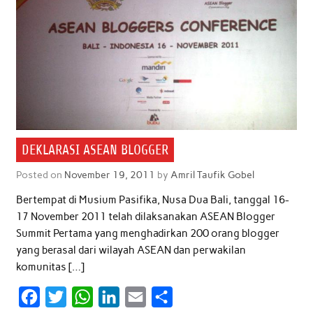
DEKLARASI ASEAN BLOGGER
Posted on
November 19, 2011
by
Amril Taufik Gobel
Bertempat di Musium Pasifika, Nusa Dua Bali, tanggal 16-
17 November 2011 telah dilaksanakan ASEAN Blogger
Summit Pertama yang menghadirkan 200 orang blogger
yang berasal dari wilayah ASEAN dan perwakilan
komunitas […]
F
T
W
L
E
S