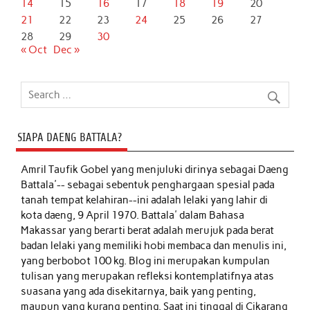
14
15
16
17
18
19
20
21
22
23
24
25
26
27
28
29
30
« Oct
Dec »
SIAPA DAENG BATTALA?
Amril Taufik Gobel
yang menjuluki dirinya sebagai Daeng
Battala'-- sebagai sebentuk penghargaan spesial pada
tanah tempat kelahiran--ini adalah lelaki yang lahir di
kota daeng, 9 April 1970. Battala' dalam Bahasa
Makassar yang berarti berat adalah merujuk pada berat
badan lelaki yang memiliki hobi membaca dan menulis ini,
yang berbobot 100 kg. Blog ini merupakan kumpulan
tulisan yang merupakan refleksi kontemplatifnya atas
suasana yang ada disekitarnya, baik yang penting,
maupun yang kurang penting. Saat ini tinggal di Cikarang