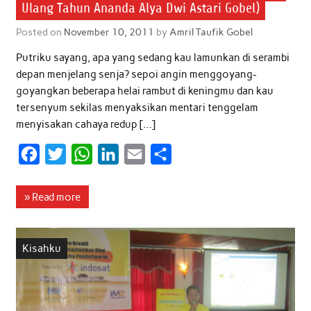
Ulang Tahun Ananda Alya Dwi Astari Gobel)
Posted on
November 10, 2011
by
Amril Taufik Gobel
Putriku sayang, apa yang sedang kau lamunkan di serambi
depan menjelang senja? sepoi angin menggoyang-
goyangkan beberapa helai rambut di keningmu dan kau
tersenyum sekilas menyaksikan mentari tenggelam
menyisakan cahaya redup […]
F
T
W
L
E
S
a
w
h
i
m
h
c
i
a
n
a
a
» Read more
e
t
t
k
i
r
b
t
s
e
l
e
Kisahku
o
e
A
d
o
r
p
I
k
p
n