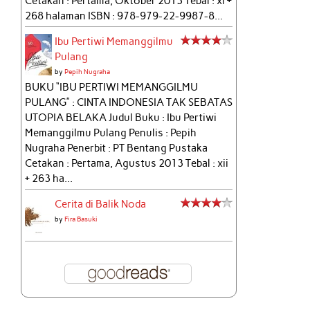
Cetakan : Pertama, Oktober 2013 Tebal : xi +
268 halaman ISBN : 978-979-22-9987-8...
Ibu Pertiwi Memanggilmu
Pulang
by
Pepih Nugraha
BUKU “IBU PERTIWI MEMANGGILMU
PULANG” : CINTA INDONESIA TAK SEBATAS
UTOPIA BELAKA Judul Buku : Ibu Pertiwi
Memanggilmu Pulang Penulis : Pepih
Nugraha Penerbit : PT Bentang Pustaka
Cetakan : Pertama, Agustus 2013 Tebal : xii
+ 263 ha...
Cerita di Balik Noda
by
Fira Basuki