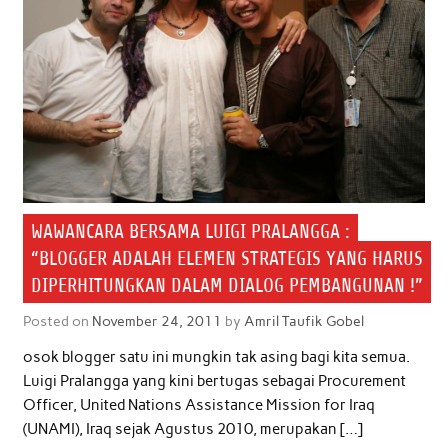
k
p
n
WAWANCARA BERSAMA LUIGI PRALANGGA :
“BLOGGER ADALAH ELEMEN STRATEGIS YANG HARUS
DIPERHITUNGKAN DALAM DIALOG PEMBANGUNAN !”
Posted on
November 24, 2011
by
Amril Taufik Gobel
osok blogger satu ini mungkin tak asing bagi kita semua.
Luigi Pralangga yang kini bertugas sebagai Procurement
Officer, United Nations Assistance Mission for Iraq
(UNAMI), Iraq sejak Agustus 2010, merupakan […]