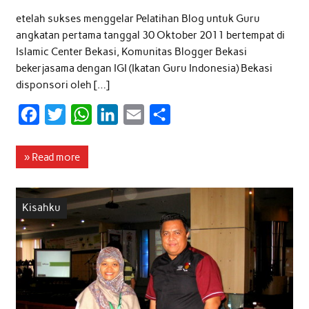
etelah sukses menggelar Pelatihan Blog untuk Guru
angkatan pertama tanggal 30 Oktober 2011 bertempat di
Islamic Center Bekasi, Komunitas Blogger Bekasi
bekerjasama dengan IGI (Ikatan Guru Indonesia) Bekasi
disponsori oleh […]
F
T
W
L
E
S
a
w
h
i
m
h
c
i
a
n
a
a
» Read more
e
t
t
k
i
r
b
t
s
e
l
e
Kisahku
o
e
A
d
o
r
p
I
k
p
n