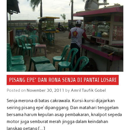
PISANG EPE’ DAN RONA SENJA DI PANTAI LOSARI
Posted on
November 30, 2011
by
Amril Taufik Gobel
Senja merona di batas cakrawala. Kursi-kursi dijajarkan
seiring pisang epe’ dipanggang. Dan matahari tenggelam
bersama harum kepulan asap pembakaran, knalpot sepeda
motor juga semburat merah jingga dalam keindahan
lanskap petang […]