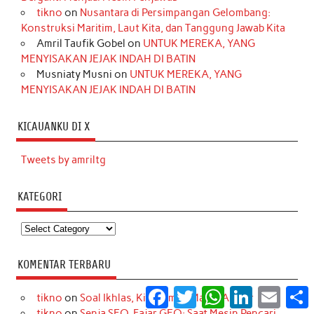
tikno
on
Nusantara di Persimpangan Gelombang:
Konstruksi Maritim, Laut Kita, dan Tanggung Jawab Kita
Amril Taufik Gobel
on
UNTUK MEREKA, YANG
MENYISAKAN JEJAK INDAH DI BATIN
Musniaty Musni
on
UNTUK MEREKA, YANG
MENYISAKAN JEJAK INDAH DI BATIN
KICAUANKU DI X
Tweets by amriltg
KATEGORI
Kategori
KOMENTAR TERBARU
Facebook
Twitter
WhatsApp
LinkedIn
Email
S
tikno
on
Soal Ikhlas, Kita Semua Masih Amatir
tikno
on
Senja SEO, Fajar GEO: Saat Mesin Pencari