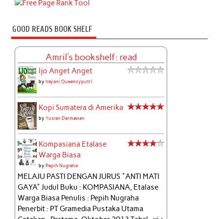
GOOD READS BOOK SHELF
Amril's bookshelf: read
Ijo Anget Anget
by
Irayani Queencyputri
Kopi Sumatera di Amerika
by
Yusran Darmawan
Kompasiana Etalase
Warga Biasa
by
Pepih Nugraha
MELAJU PASTI DENGAN JURUS "ANTI MATI
GAYA" Judul Buku : KOMPASIANA, Etalase
Warga Biasa Penulis : Pepih Nugraha
Penerbit : PT Gramedia Pustaka Utama