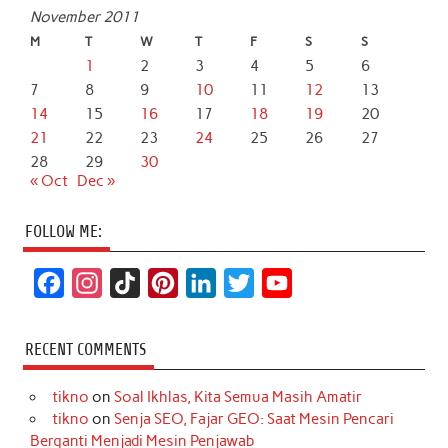
November 2011
M
T
W
T
F
S
S
1
2
3
4
5
6
7
8
9
10
11
12
13
14
15
16
17
18
19
20
21
22
23
24
25
26
27
28
29
30
« Oct
Dec »
FOLLOW ME:
F
I
T
P
L
T
Y
a
n
i
i
i
w
o
c
s
k
n
n
i
u
RECENT COMMENTS
e
t
T
t
k
t
T
tikno
on
Soal Ikhlas, Kita Semua Masih Amatir
b
a
o
e
e
t
u
tikno
on
Senja SEO, Fajar GEO: Saat Mesin Pencari
o
g
k
r
d
e
b
Berganti Menjadi Mesin Penjawab