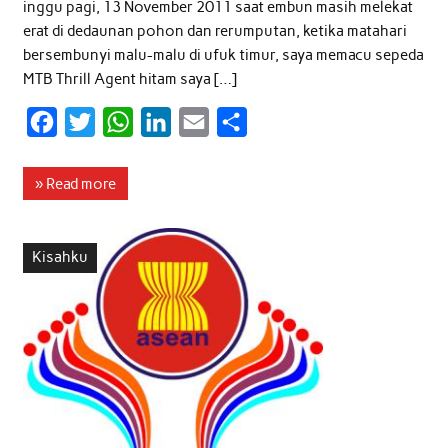
inggu pagi, 13 November 2011 saat embun masih melekat
erat di dedaunan pohon dan rerumputan, ketika matahari
bersembunyi malu-malu di ufuk timur, saya memacu sepeda
MTB Thrill Agent hitam saya […]
F
T
W
L
E
S
a
w
h
i
m
h
c
i
a
n
a
a
» Read more
e
t
t
k
i
r
b
t
s
e
l
e
Kisahku
o
e
A
d
o
r
p
I
k
p
n