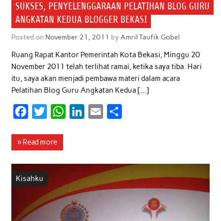
SUKSES, PENYELENGGARAAN PELATIHAN BLOG GURU
ANGKATAN KEDUA BLOGGER BEKASI
Posted on
November 21, 2011
by
Amril Taufik Gobel
Ruang Rapat Kantor Pemerintah Kota Bekasi, Minggu 20
November 2011 telah terlihat ramai, ketika saya tiba. Hari
itu, saya akan menjadi pembawa materi dalam acara
Pelatihan Blog Guru Angkatan Kedua […]
F
T
W
L
E
S
a
w
h
i
m
h
c
i
a
n
a
a
» Read more
e
t
t
k
i
r
b
t
s
e
l
e
Kisahku
o
e
A
d
o
r
p
I
k
p
n