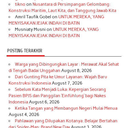
o
r
e
I
r
e
tikno
on
Nusantara di Persimpangan Gelombang:
Konstruksi Maritim, Laut Kita, dan Tanggung Jawab Kita
k
a
s
n
Amril Taufik Gobel
on
UNTUK MEREKA, YANG
m
t
MENYISAKAN JEJAK INDAH DI BATIN
Musniaty Musni
on
UNTUK MEREKA, YANG
MENYISAKAN JEJAK INDAH DI BATIN
POSTING TERAKHIR
Warga yang Dibingungkan Layar : Merawat Akal Sehat
di Tengah Badai Unggahan
August 8, 2026
Dari Gunting Pita ke Umur Layanan: Wajah Baru
Konstruksi Indonesia
August 7, 2026
Sebelum Kata Menjadi Luka: Kepergian Seorang
Pasien BPJS dan Panggilan ‘Einfühlung’ bagi Nakes
Indonesia
August 6, 2026
Ketika Tangan yang Membangun Negeri Mulai Menua
August 4, 2026
Pahlawan yang Dilupakan Kotanya: Belajar Bertahan
dari Spider-Man: Brand New Day
August 3, 2026