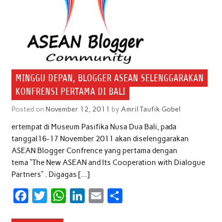
MINGGU DEPAN, BLOGGER ASEAN SELENGGARAKAN
KONFRENSI PERTAMA DI BALI
Posted on
November 12, 2011
by
Amril Taufik Gobel
ertempat di Museum Pasifika Nusa Dua Bali, pada
tanggal16-17 November 2011 akan diselenggarakan
ASEAN Blogger Confrence yang pertama dengan
tema “The New ASEAN and Its Cooperation with Dialogue
Partners” . Digagas […]
F
T
W
L
E
S
a
w
h
i
m
h