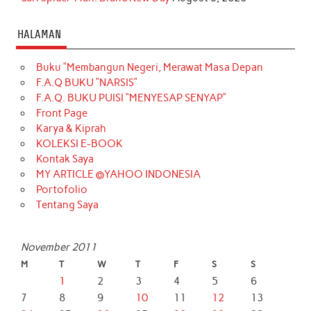
HALAMAN
Buku “Membangun Negeri, Merawat Masa Depan
F.A.Q BUKU “NARSIS”
F.A.Q. BUKU PUISI “MENYESAP SENYAP”
Front Page
Karya & Kiprah
KOLEKSI E-BOOK
Kontak Saya
MY ARTICLE @YAHOO INDONESIA
Portofolio
Tentang Saya
November 2011
M
T
W
T
F
S
S
1
2
3
4
5
6
7
8
9
10
11
12
13