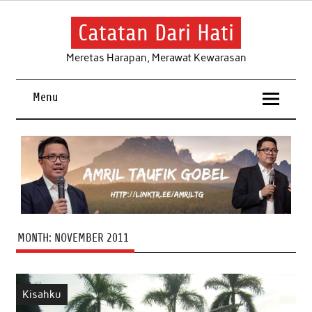
Skip
to
content
Catatan Dari Hati
Meretas Harapan, Merawat Kewarasan
Menu
MONTH:
NOVEMBER 2011
Kisahku