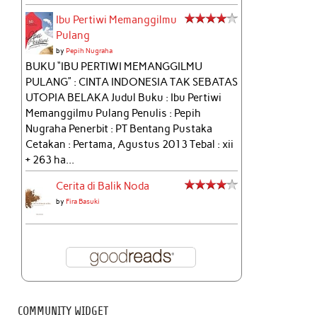
Ibu Pertiwi Memanggilmu
Pulang
by
Pepih Nugraha
BUKU “IBU PERTIWI MEMANGGILMU
PULANG” : CINTA INDONESIA TAK SEBATAS
UTOPIA BELAKA Judul Buku : Ibu Pertiwi
Memanggilmu Pulang Penulis : Pepih
Nugraha Penerbit : PT Bentang Pustaka
Cetakan : Pertama, Agustus 2013 Tebal : xii
+ 263 ha...
Cerita di Balik Noda
by
Fira Basuki
COMMUNITY WIDGET