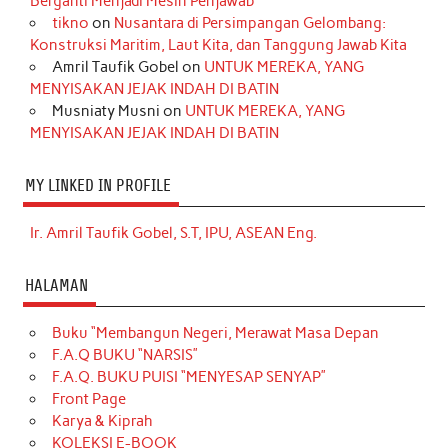
Berganti Menjadi Mesin Penjawab
tikno
on
Nusantara di Persimpangan Gelombang:
Konstruksi Maritim, Laut Kita, dan Tanggung Jawab Kita
Amril Taufik Gobel
on
UNTUK MEREKA, YANG
MENYISAKAN JEJAK INDAH DI BATIN
Musniaty Musni
on
UNTUK MEREKA, YANG
MENYISAKAN JEJAK INDAH DI BATIN
MY LINKED IN PROFILE
Ir. Amril Taufik Gobel, S.T, IPU, ASEAN Eng.
HALAMAN
Buku “Membangun Negeri, Merawat Masa Depan
F.A.Q BUKU “NARSIS”
F.A.Q. BUKU PUISI “MENYESAP SENYAP”
Front Page
Karya & Kiprah
KOLEKSI E-BOOK