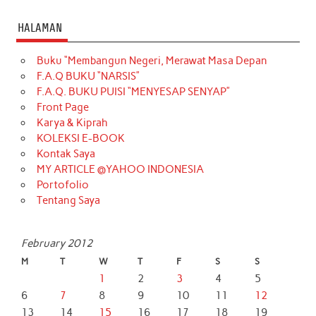
HALAMAN
Buku “Membangun Negeri, Merawat Masa Depan
F.A.Q BUKU “NARSIS”
F.A.Q. BUKU PUISI “MENYESAP SENYAP”
Front Page
Karya & Kiprah
KOLEKSI E-BOOK
Kontak Saya
MY ARTICLE @YAHOO INDONESIA
Portofolio
Tentang Saya
February 2012
M
T
W
T
F
S
S
1
2
3
4
5
6
7
8
9
10
11
12
13
14
15
16
17
18
19