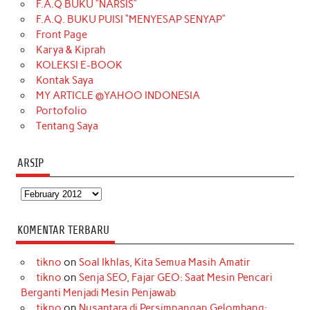
F.A.Q BUKU “NARSIS”
o
g
k
r
d
e
b
F.A.Q. BUKU PUISI “MENYESAP SENYAP”
o
r
e
I
r
e
Front Page
Karya & Kiprah
k
a
s
n
KOLEKSI E-BOOK
m
t
Kontak Saya
MY ARTICLE @YAHOO INDONESIA
Portofolio
Tentang Saya
ARSIP
Arsip
KOMENTAR TERBARU
tikno
on
Soal Ikhlas, Kita Semua Masih Amatir
tikno
on
Senja SEO, Fajar GEO: Saat Mesin Pencari
Berganti Menjadi Mesin Penjawab
tikno
on
Nusantara di Persimpangan Gelombang: