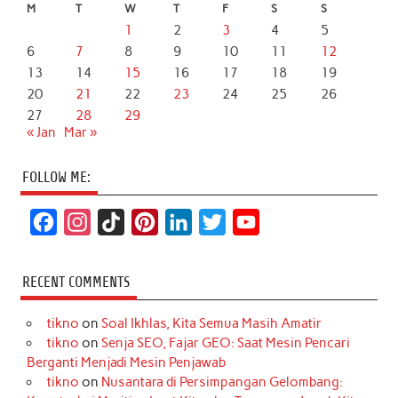
M
T
W
T
F
S
S
1
2
3
4
5
6
7
8
9
10
11
12
13
14
15
16
17
18
19
20
21
22
23
24
25
26
27
28
29
« Jan
Mar »
FOLLOW ME:
F
I
T
P
L
T
Y
a
n
i
i
i
w
o
c
s
k
n
n
i
u
RECENT COMMENTS
e
t
T
t
k
t
T
tikno
on
Soal Ikhlas, Kita Semua Masih Amatir
b
a
o
e
e
t
u
tikno
on
Senja SEO, Fajar GEO: Saat Mesin Pencari
o
g
k
r
d
e
b
Berganti Menjadi Mesin Penjawab
o
r
e
I
r
e
tikno
on
Nusantara di Persimpangan Gelombang: