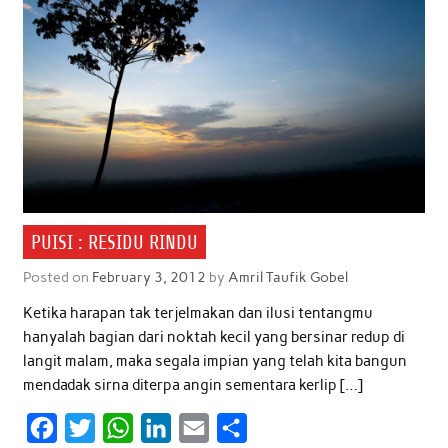
PUISI : RESIDU RINDU
Posted on
February 3, 2012
by
Amril Taufik Gobel
Ketika harapan tak terjelmakan dan ilusi tentangmu
hanyalah bagian dari noktah kecil yang bersinar redup di
langit malam, maka segala impian yang telah kita bangun
mendadak sirna diterpa angin sementara kerlip […]
F
T
W
L
E
S