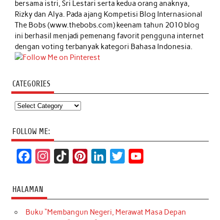
bersama istri, Sri Lestari serta kedua orang anaknya,
Rizky dan Alya. Pada ajang Kompetisi Blog Internasional
The Bobs (www.thebobs.com) keenam tahun 2010 blog
ini berhasil menjadi pemenang favorit pengguna internet
dengan voting terbanyak kategori Bahasa Indonesia.
CATEGORIES
Categories
FOLLOW ME:
F
I
T
P
L
T
Y
a
n
i
i
i
w
o
c
s
k
n
n
i
u
HALAMAN
e
t
T
t
k
t
T
Buku “Membangun Negeri, Merawat Masa Depan
b
a
o
e
e
t
u