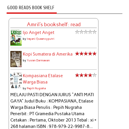
GOOD READS BOOK SHELF
Amril's bookshelf: read
Ijo Anget Anget
by
Irayani Queencyputri
Kopi Sumatera di Amerika
by
Yusran Darmawan
Kompasiana Etalase
Warga Biasa
by
Pepih Nugraha
MELAJU PASTI DENGAN JURUS "ANTI MATI
GAYA" Judul Buku : KOMPASIANA, Etalase
Warga Biasa Penulis : Pepih Nugraha
Penerbit : PT Gramedia Pustaka Utama
Cetakan : Pertama, Oktober 2013 Tebal : xi +
268 halaman ISBN : 978-979-22-9987-8...