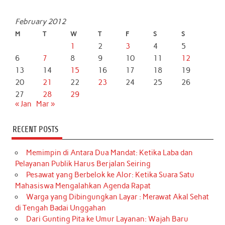
February 2012
M
T
W
T
F
S
S
1
2
3
4
5
6
7
8
9
10
11
12
13
14
15
16
17
18
19
20
21
22
23
24
25
26
27
28
29
« Jan
Mar »
RECENT POSTS
Memimpin di Antara Dua Mandat: Ketika Laba dan
Pelayanan Publik Harus Berjalan Seiring
Pesawat yang Berbelok ke Alor: Ketika Suara Satu
Mahasiswa Mengalahkan Agenda Rapat
Warga yang Dibingungkan Layar : Merawat Akal Sehat
di Tengah Badai Unggahan
Dari Gunting Pita ke Umur Layanan: Wajah Baru