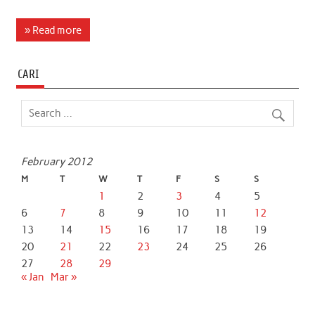
a
w
h
i
m
h
c
i
a
n
a
a
» Read more
e
t
t
k
i
r
b
t
s
e
l
e
CARI
o
e
A
d
o
r
p
I
k
p
n
February 2012
M
T
W
T
F
S
S
1
2
3
4
5
6
7
8
9
10
11
12
13
14
15
16
17
18
19
20
21
22
23
24
25
26
27
28
29
« Jan
Mar »