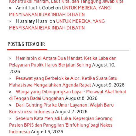
Konstruksi Maritim, Laut Kita, dan Tanggung Jawab Kita
k
a
s
n
Amril Taufik Gobel
on
UNTUK MEREKA, YANG
m
t
MENYISAKAN JEJAK INDAH DI BATIN
Musniaty Musni
on
UNTUK MEREKA, YANG
MENYISAKAN JEJAK INDAH DI BATIN
POSTING TERAKHIR
Memimpin di Antara Dua Mandat: Ketika Laba dan
Pelayanan Publik Harus Berjalan Seiring
August 10,
2026
Pesawat yang Berbelok ke Alor: Ketika Suara Satu
Mahasiswa Mengalahkan Agenda Rapat
August 9, 2026
Warga yang Dibingungkan Layar : Merawat Akal Sehat
di Tengah Badai Unggahan
August 8, 2026
Dari Gunting Pita ke Umur Layanan: Wajah Baru
Konstruksi Indonesia
August 7, 2026
Sebelum Kata Menjadi Luka: Kepergian Seorang
Pasien BPJS dan Panggilan ‘Einfühlung’ bagi Nakes
Indonesia
August 6, 2026