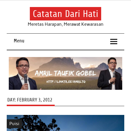
Skip
to
content
Catatan Dari Hati
Meretas Harapan, Merawat Kewarasan
Menu
DAY:
FEBRUARY 3, 2012
Puisi