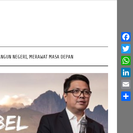
Face
NGUN NEGERI, MERAWAT MASA DEPAN
Twitt
What
Linke
Email
Share