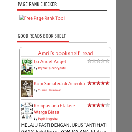
PAGE RANK CHECKER
GOOD READS BOOK SHELF
Amril's bookshelf: read
Ijo Anget Anget
by
Irayani Queencyputri
Kopi Sumatera di Amerika
by
Yusran Darmawan
Kompasiana Etalase
Warga Biasa
by
Pepih Nugraha
MELAJU PASTI DENGAN JURUS "ANTI MATI
GAYA" Judul Buku : KOMPASIANA, Etalase