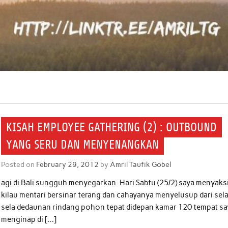
KISAH EMPLOYEE GATHERING (2) : OUTBOUND
YANG SERU DAN MENYENANGKAN
Posted on
February 29, 2012
by
Amril Taufik Gobel
agi di Bali sungguh menyegarkan. Hari Sabtu (25/2) saya menyaks
kilau mentari bersinar terang dan cahayanya menyelusup dari sel
sela dedaunan rindang pohon tepat didepan kamar 120 tempat sa
menginap di […]