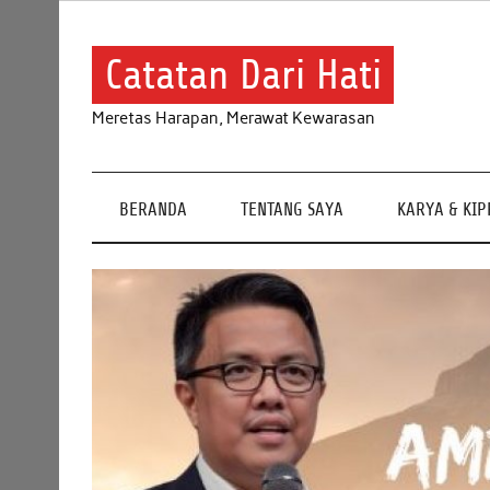
Skip
to
content
Catatan Dari Hati
Meretas Harapan, Merawat Kewarasan
BERANDA
TENTANG SAYA
KARYA & KI