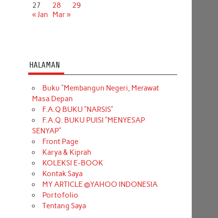
27
28
29
« Jan
Mar »
HALAMAN
Buku “Membangun Negeri, Merawat
Masa Depan
F.A.Q BUKU “NARSIS”
F.A.Q. BUKU PUISI “MENYESAP
SENYAP”
Front Page
Karya & Kiprah
KOLEKSI E-BOOK
Kontak Saya
MY ARTICLE @YAHOO INDONESIA
Portofolio
Tentang Saya