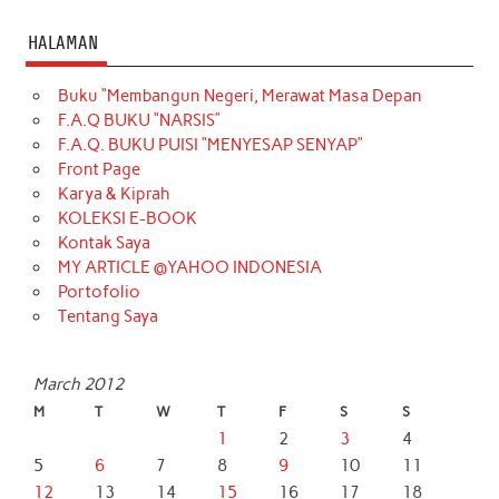
HALAMAN
Buku “Membangun Negeri, Merawat Masa Depan
F.A.Q BUKU “NARSIS”
F.A.Q. BUKU PUISI “MENYESAP SENYAP”
Front Page
Karya & Kiprah
KOLEKSI E-BOOK
Kontak Saya
MY ARTICLE @YAHOO INDONESIA
Portofolio
Tentang Saya
March 2012
M
T
W
T
F
S
S
1
2
3
4
5
6
7
8
9
10
11
12
13
14
15
16
17
18