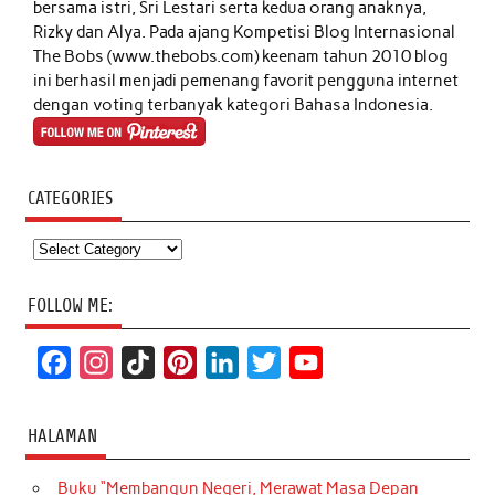
bersama istri, Sri Lestari serta kedua orang anaknya,
Rizky dan Alya. Pada ajang Kompetisi Blog Internasional
The Bobs (www.thebobs.com) keenam tahun 2010 blog
ini berhasil menjadi pemenang favorit pengguna internet
dengan voting terbanyak kategori Bahasa Indonesia.
CATEGORIES
Categories
FOLLOW ME:
F
I
T
P
L
T
Y
a
n
i
i
i
w
o
c
s
k
n
n
i
u
HALAMAN
e
t
T
t
k
t
T
Buku “Membangun Negeri, Merawat Masa Depan
b
a
o
e
e
t
u