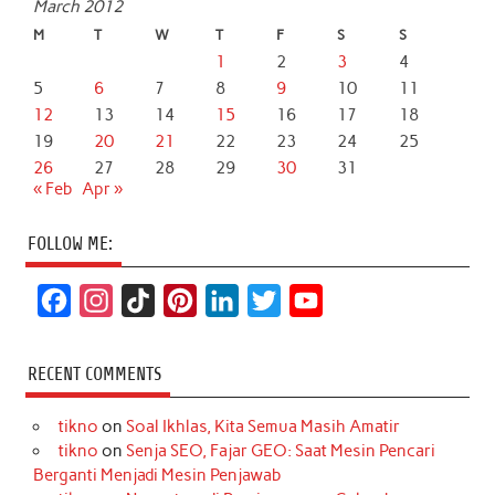
March 2012
M
T
W
T
F
S
S
1
2
3
4
5
6
7
8
9
10
11
12
13
14
15
16
17
18
19
20
21
22
23
24
25
26
27
28
29
30
31
« Feb
Apr »
FOLLOW ME:
F
I
T
P
L
T
Y
a
n
i
i
i
w
o
c
s
k
n
n
i
u
RECENT COMMENTS
e
t
T
t
k
t
T
tikno
on
Soal Ikhlas, Kita Semua Masih Amatir
b
a
o
e
e
t
u
tikno
on
Senja SEO, Fajar GEO: Saat Mesin Pencari
o
g
k
r
d
e
b
Berganti Menjadi Mesin Penjawab