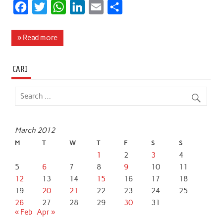
F
T
W
L
E
S
a
w
h
i
m
h
c
i
a
n
a
a
» Read more
e
t
t
k
i
r
b
t
s
e
l
e
CARI
o
e
A
d
o
r
p
I
k
p
n
March 2012
M
T
W
T
F
S
S
1
2
3
4
5
6
7
8
9
10
11
12
13
14
15
16
17
18
19
20
21
22
23
24
25
26
27
28
29
30
31
« Feb
Apr »