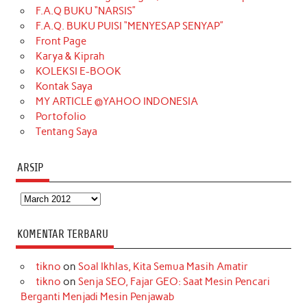
F.A.Q BUKU “NARSIS”
o
g
k
r
d
e
b
F.A.Q. BUKU PUISI “MENYESAP SENYAP”
o
r
e
I
r
e
Front Page
Karya & Kiprah
k
a
s
n
KOLEKSI E-BOOK
m
t
Kontak Saya
MY ARTICLE @YAHOO INDONESIA
Portofolio
Tentang Saya
ARSIP
Arsip
KOMENTAR TERBARU
tikno
on
Soal Ikhlas, Kita Semua Masih Amatir
tikno
on
Senja SEO, Fajar GEO: Saat Mesin Pencari
Berganti Menjadi Mesin Penjawab