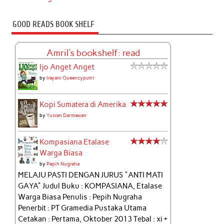
GOOD READS BOOK SHELF
Amril's bookshelf: read
Ijo Anget Anget
by
Irayani Queencyputri
Kopi Sumatera di Amerika
by
Yusran Darmawan
Kompasiana Etalase
Warga Biasa
by
Pepih Nugraha
MELAJU PASTI DENGAN JURUS "ANTI MATI
GAYA" Judul Buku : KOMPASIANA, Etalase
Warga Biasa Penulis : Pepih Nugraha
Penerbit : PT Gramedia Pustaka Utama
Cetakan : Pertama, Oktober 2013 Tebal : xi +