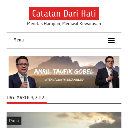
Skip
to
content
Catatan Dari Hati
Meretas Harapan, Merawat Kewarasan
Menu
DAY:
MARCH 9, 2012
Puisi