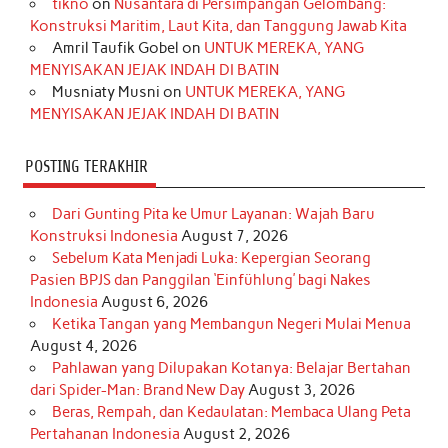
o
r
e
I
r
e
tikno
on
Nusantara di Persimpangan Gelombang:
Konstruksi Maritim, Laut Kita, dan Tanggung Jawab Kita
k
a
s
n
Amril Taufik Gobel
on
UNTUK MEREKA, YANG
m
t
MENYISAKAN JEJAK INDAH DI BATIN
Musniaty Musni
on
UNTUK MEREKA, YANG
MENYISAKAN JEJAK INDAH DI BATIN
POSTING TERAKHIR
Dari Gunting Pita ke Umur Layanan: Wajah Baru
Konstruksi Indonesia
August 7, 2026
Sebelum Kata Menjadi Luka: Kepergian Seorang
Pasien BPJS dan Panggilan ‘Einfühlung’ bagi Nakes
Indonesia
August 6, 2026
Ketika Tangan yang Membangun Negeri Mulai Menua
August 4, 2026
Pahlawan yang Dilupakan Kotanya: Belajar Bertahan
dari Spider-Man: Brand New Day
August 3, 2026
Beras, Rempah, dan Kedaulatan: Membaca Ulang Peta
Pertahanan Indonesia
August 2, 2026