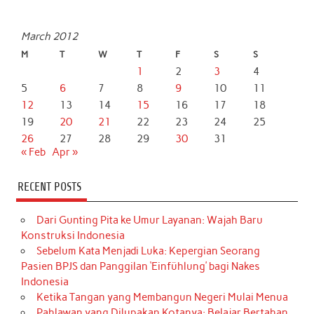
March 2012
M
T
W
T
F
S
S
1
2
3
4
5
6
7
8
9
10
11
12
13
14
15
16
17
18
19
20
21
22
23
24
25
26
27
28
29
30
31
« Feb
Apr »
RECENT POSTS
Dari Gunting Pita ke Umur Layanan: Wajah Baru
Konstruksi Indonesia
Sebelum Kata Menjadi Luka: Kepergian Seorang
Pasien BPJS dan Panggilan ‘Einfühlung’ bagi Nakes
Indonesia
Ketika Tangan yang Membangun Negeri Mulai Menua
Pahlawan yang Dilupakan Kotanya: Belajar Bertahan