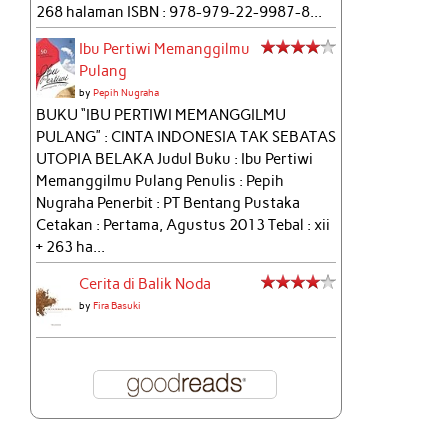
268 halaman ISBN : 978-979-22-9987-8...
Ibu Pertiwi Memanggilmu
Pulang
by
Pepih Nugraha
BUKU “IBU PERTIWI MEMANGGILMU
PULANG” : CINTA INDONESIA TAK SEBATAS
UTOPIA BELAKA Judul Buku : Ibu Pertiwi
Memanggilmu Pulang Penulis : Pepih
Nugraha Penerbit : PT Bentang Pustaka
Cetakan : Pertama, Agustus 2013 Tebal : xii
+ 263 ha...
Cerita di Balik Noda
by
Fira Basuki