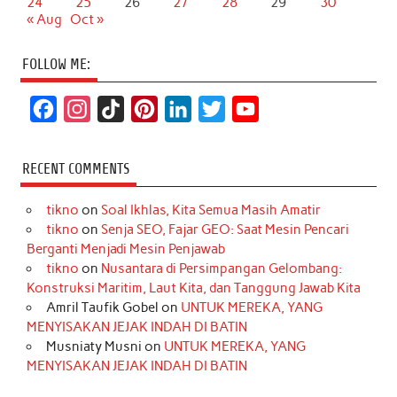
24
25
26
27
28
29
30
« Aug
Oct »
FOLLOW ME:
F
I
T
P
L
T
Y
a
n
i
i
i
w
o
c
s
k
n
n
i
u
RECENT COMMENTS
e
t
T
t
k
t
T
tikno
on
Soal Ikhlas, Kita Semua Masih Amatir
b
a
o
e
e
t
u
tikno
on
Senja SEO, Fajar GEO: Saat Mesin Pencari
o
g
k
r
d
e
b
Berganti Menjadi Mesin Penjawab
o
r
e
I
r
e
tikno
on
Nusantara di Persimpangan Gelombang:
Konstruksi Maritim, Laut Kita, dan Tanggung Jawab Kita
k
a
s
n
Amril Taufik Gobel
on
UNTUK MEREKA, YANG
m
t
MENYISAKAN JEJAK INDAH DI BATIN
Musniaty Musni
on
UNTUK MEREKA, YANG
MENYISAKAN JEJAK INDAH DI BATIN