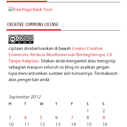
CREATIVE COMMONS LICENSE
ciptaan disebarluaskan di bawah
Lisensi Creative
Commons Atribusi-NonKomersial-BerbagiSerupa 3.0
Tanpa Adaptasi
. Silakan anda mengambil atau mengutip
sebagian maupun seluruh isi blog ini asalkan jangan
lupa mencantumkan sumber asli tulisannya. Terimakasih
atas pengertian anda
September 2012
M
T
W
T
F
S
S
1
2
3
4
5
6
7
8
9
10
11
12
13
14
15
16