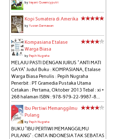
by
Irayani Queencyputri
Kopi Sumatera di Amerika
by
Yusran Darmawan
Kompasiana Etalase
Warga Biasa
by
Pepih Nugraha
MELAJU PASTI DENGAN JURUS "ANTI MATI
GAYA" Judul Buku : KOMPASIANA, Etalase
Warga Biasa Penulis : Pepih Nugraha
Penerbit : PT Gramedia Pustaka Utama
Cetakan : Pertama, Oktober 2013 Tebal : xi +
268 halaman ISBN : 978-979-22-9987-8...
Ibu Pertiwi Memanggilmu
Pulang
by
Pepih Nugraha
BUKU “IBU PERTIWI MEMANGGILMU
PULANG” : CINTA INDONESIA TAK SEBATAS