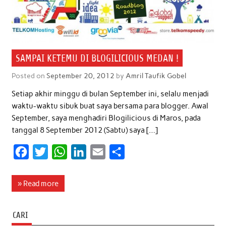
SAMPAI KETEMU DI BLOGILICIOUS MEDAN !
Posted on
September 20, 2012
by
Amril Taufik Gobel
Setiap akhir minggu di bulan September ini, selalu menjadi
waktu-waktu sibuk buat saya bersama para blogger. Awal
September, saya menghadiri Blogilicious di Maros, pada
tanggal 8 September 2012 (Sabtu) saya […]
F
T
W
L
E
S
a
w
h
i
m
h
c
i
a
n
a
a
» Read more
e
t
t
k
i
r
b
t
s
e
l
e
CARI