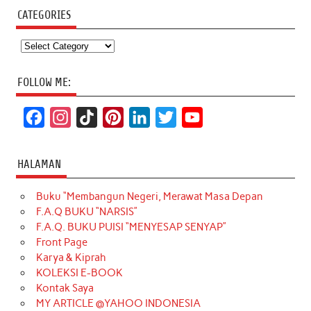
CATEGORIES
Categories
FOLLOW ME:
F
I
T
P
L
T
Y
a
n
i
i
i
w
o
c
s
k
n
n
i
u
HALAMAN
e
t
T
t
k
t
T
Buku “Membangun Negeri, Merawat Masa Depan
b
a
o
e
e
t
u
F.A.Q BUKU “NARSIS”
o
g
k
r
d
e
b
F.A.Q. BUKU PUISI “MENYESAP SENYAP”
o
r
e
I
r
e
Front Page
Karya & Kiprah
k
a
s
n
KOLEKSI E-BOOK
m
t
Kontak Saya
MY ARTICLE @YAHOO INDONESIA