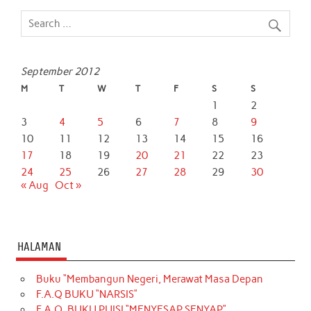
o
e
A
d
o
r
p
I
k
p
n
September 2012
M
T
W
T
F
S
S
1
2
3
4
5
6
7
8
9
10
11
12
13
14
15
16
17
18
19
20
21
22
23
24
25
26
27
28
29
30
« Aug
Oct »
HALAMAN
Buku “Membangun Negeri, Merawat Masa Depan
F.A.Q BUKU “NARSIS”
F.A.Q. BUKU PUISI “MENYESAP SENYAP”