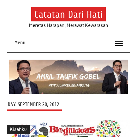
Skip
to
content
Catatan Dari Hati
Meretas Harapan, Merawat Kewarasan
Menu
DAY:
SEPTEMBER 20, 2012
Kisahku