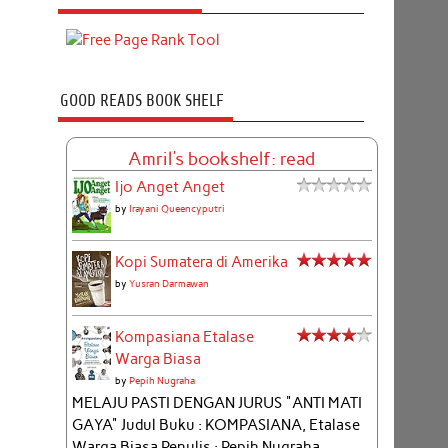
GOOD READS BOOK SHELF
Amril's bookshelf: read
Ijo Anget Anget
by
Irayani Queencyputri
Kopi Sumatera di Amerika
by
Yusran Darmawan
Kompasiana Etalase
Warga Biasa
by
Pepih Nugraha
MELAJU PASTI DENGAN JURUS "ANTI MATI
GAYA" Judul Buku : KOMPASIANA, Etalase
Warga Biasa Penulis : Pepih Nugraha