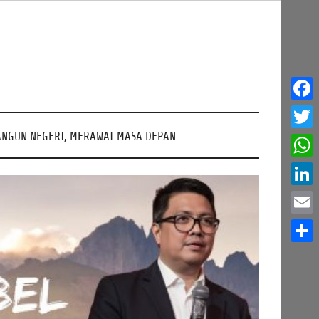
Face
NGUN NEGERI, MERAWAT MASA DEPAN
Twitt
What
Linke
Email
Share