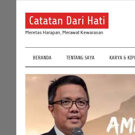
Skip
to
content
Catatan Dari Hati
Meretas Harapan, Merawat Kewarasan
BERANDA
TENTANG SAYA
KARYA & KI