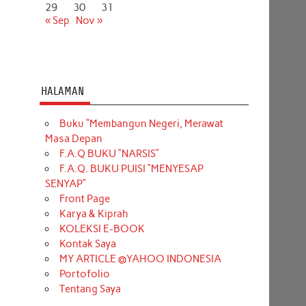
29
30
31
« Sep
Nov »
HALAMAN
Buku “Membangun Negeri, Merawat
Masa Depan
F.A.Q BUKU “NARSIS”
F.A.Q. BUKU PUISI “MENYESAP
SENYAP”
Front Page
Karya & Kiprah
KOLEKSI E-BOOK
Kontak Saya
MY ARTICLE @YAHOO INDONESIA
Portofolio
Tentang Saya