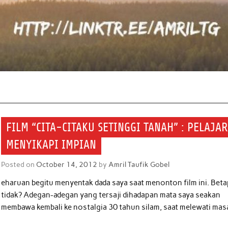
FILM “CITA-CITAKU SETINGGI TANAH” : PELAJA
MENYIKAPI IMPIAN
Posted on
October 14, 2012
by
Amril Taufik Gobel
eharuan begitu menyentak dada saya saat menonton film ini. Bet
tidak? Adegan-adegan yang tersaji dihadapan mata saya seakan
membawa kembali ke nostalgia 30 tahun silam, saat melewati mas