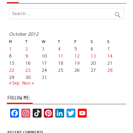
October 2012
M
T
W
T
F
S
S
1
2
3
4
5
6
7
8
9
10
11
12
13
14
15
16
17
18
19
20
21
22
23
24
25
26
27
28
29
30
31
« Sep
Nov »
FOLLOW ME:
F
I
T
P
L
T
Y
a
n
i
i
i
w
o
c
s
k
n
n
i
u
RECENT COMMENTS