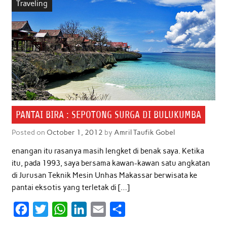
Traveling
PANTAI BIRA : SEPOTONG SURGA DI BULUKUMBA
Posted on
October 1, 2012
by
Amril Taufik Gobel
enangan itu rasanya masih lengket di benak saya. Ketika
itu, pada 1993, saya bersama kawan-kawan satu angkatan
di Jurusan Teknik Mesin Unhas Makassar berwisata ke
pantai eksotis yang terletak di […]
F
T
W
L
E
S
a
w
h
i
m
h