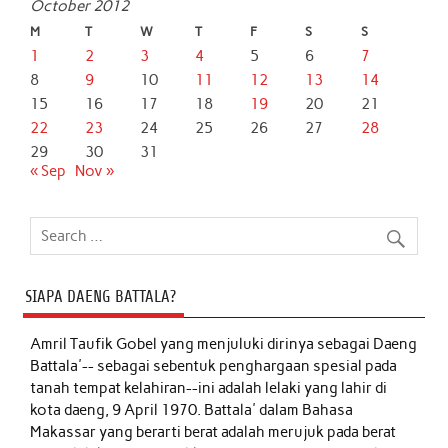
October 2012
M
T
W
T
F
S
S
1
2
3
4
5
6
7
8
9
10
11
12
13
14
15
16
17
18
19
20
21
22
23
24
25
26
27
28
29
30
31
« Sep
Nov »
SIAPA DAENG BATTALA?
Amril Taufik Gobel
yang menjuluki dirinya sebagai Daeng
Battala'-- sebagai sebentuk penghargaan spesial pada
tanah tempat kelahiran--ini adalah lelaki yang lahir di
kota daeng, 9 April 1970. Battala' dalam Bahasa
Makassar yang berarti berat adalah merujuk pada berat