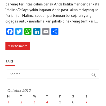
pa yang terlintas dalam benak Anda ketika mendengar kata
“Malino”? Saya yakin ingatan Anda pasti akan melayang ke
Perjanjian Malino, sebuah pertemuan bersejarah yang
digagas untuk mendamaikan pihak-pihak yang bertikai […]
F
T
W
L
E
S
a
w
h
i
m
h
c
i
a
n
a
a
» Read more
e
t
t
k
i
r
b
t
s
e
l
e
CARI
o
e
A
d
o
r
p
I
k
p
n
October 2012
M
T
W
T
F
S
S
1
2
3
4
5
6
7