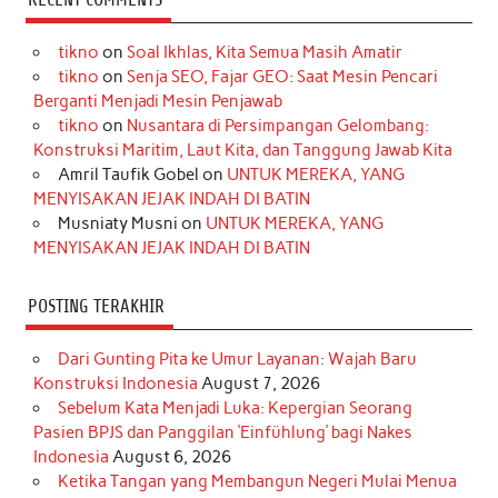
e
t
T
t
k
t
T
tikno
on
Soal Ikhlas, Kita Semua Masih Amatir
b
a
o
e
e
t
u
tikno
on
Senja SEO, Fajar GEO: Saat Mesin Pencari
o
g
k
r
d
e
b
Berganti Menjadi Mesin Penjawab
o
r
e
I
r
e
tikno
on
Nusantara di Persimpangan Gelombang:
Konstruksi Maritim, Laut Kita, dan Tanggung Jawab Kita
k
a
s
n
Amril Taufik Gobel
on
UNTUK MEREKA, YANG
m
t
MENYISAKAN JEJAK INDAH DI BATIN
Musniaty Musni
on
UNTUK MEREKA, YANG
MENYISAKAN JEJAK INDAH DI BATIN
POSTING TERAKHIR
Dari Gunting Pita ke Umur Layanan: Wajah Baru
Konstruksi Indonesia
August 7, 2026
Sebelum Kata Menjadi Luka: Kepergian Seorang
Pasien BPJS dan Panggilan ‘Einfühlung’ bagi Nakes
Indonesia
August 6, 2026
Ketika Tangan yang Membangun Negeri Mulai Menua