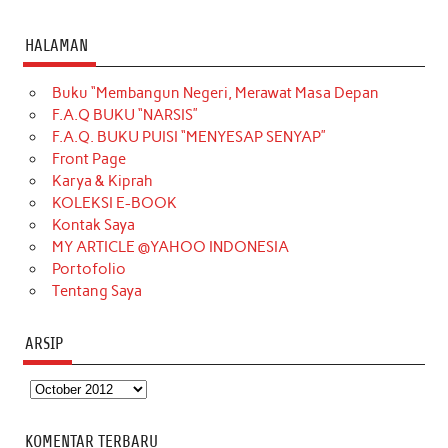
a
n
i
i
i
w
o
c
s
k
n
n
i
u
HALAMAN
e
t
T
t
k
t
T
Buku “Membangun Negeri, Merawat Masa Depan
b
a
o
e
e
t
u
F.A.Q BUKU “NARSIS”
o
g
k
r
d
e
b
F.A.Q. BUKU PUISI “MENYESAP SENYAP”
o
r
e
I
r
e
Front Page
Karya & Kiprah
k
a
s
n
KOLEKSI E-BOOK
m
t
Kontak Saya
MY ARTICLE @YAHOO INDONESIA
Portofolio
Tentang Saya
ARSIP
Arsip
KOMENTAR TERBARU