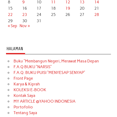
8
9
10
11
12
13
14
15
16
17
18
19
20
21
22
23
24
25
26
27
28
29
30
31
« Sep
Nov »
HALAMAN
Buku “Membangun Negeri, Merawat Masa Depan
F.A.Q BUKU “NARSIS”
F.A.Q. BUKU PUISI “MENYESAP SENYAP”
Front Page
Karya & Kiprah
KOLEKSI E-BOOK
Kontak Saya
MY ARTICLE @YAHOO INDONESIA
Portofolio
Tentang Saya