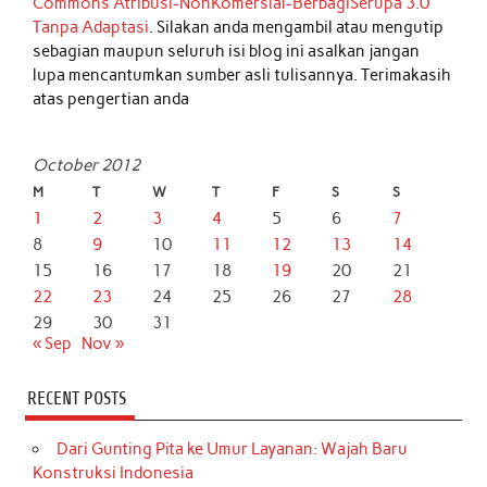
Commons Atribusi-NonKomersial-BerbagiSerupa 3.0
Tanpa Adaptasi
. Silakan anda mengambil atau mengutip
sebagian maupun seluruh isi blog ini asalkan jangan
lupa mencantumkan sumber asli tulisannya. Terimakasih
atas pengertian anda
October 2012
M
T
W
T
F
S
S
1
2
3
4
5
6
7
8
9
10
11
12
13
14
15
16
17
18
19
20
21
22
23
24
25
26
27
28
29
30
31
« Sep
Nov »
RECENT POSTS
Dari Gunting Pita ke Umur Layanan: Wajah Baru
Konstruksi Indonesia