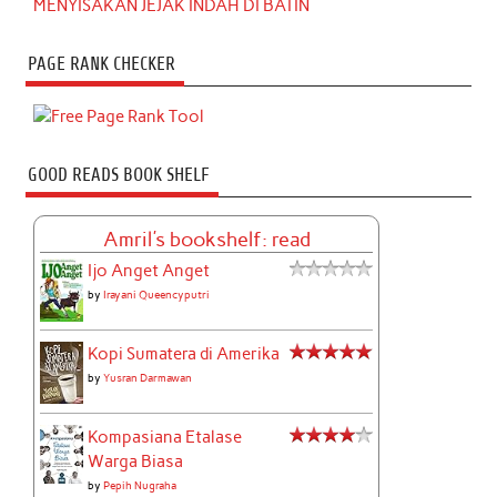
MENYISAKAN JEJAK INDAH DI BATIN
PAGE RANK CHECKER
GOOD READS BOOK SHELF
Amril's bookshelf: read
Ijo Anget Anget
by
Irayani Queencyputri
Kopi Sumatera di Amerika
by
Yusran Darmawan
Kompasiana Etalase
Warga Biasa
by
Pepih Nugraha