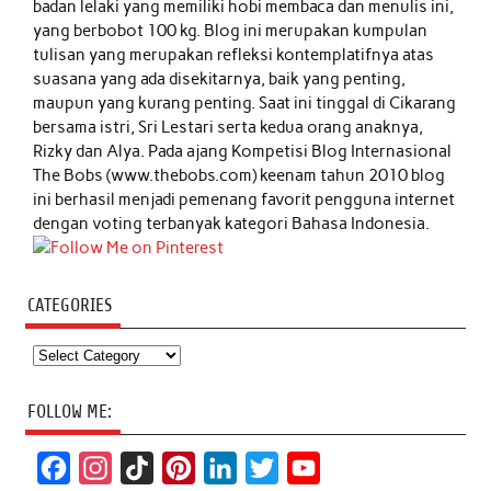
badan lelaki yang memiliki hobi membaca dan menulis ini,
yang berbobot 100 kg. Blog ini merupakan kumpulan
tulisan yang merupakan refleksi kontemplatifnya atas
suasana yang ada disekitarnya, baik yang penting,
maupun yang kurang penting. Saat ini tinggal di Cikarang
bersama istri, Sri Lestari serta kedua orang anaknya,
Rizky dan Alya. Pada ajang Kompetisi Blog Internasional
The Bobs (www.thebobs.com) keenam tahun 2010 blog
ini berhasil menjadi pemenang favorit pengguna internet
dengan voting terbanyak kategori Bahasa Indonesia.
CATEGORIES
Categories
FOLLOW ME:
F
I
T
P
L
T
Y