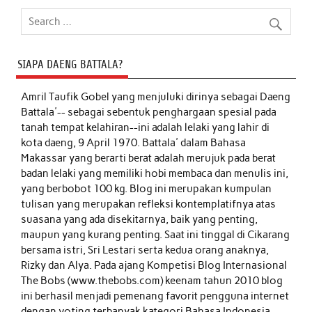
SIAPA DAENG BATTALA?
Amril Taufik Gobel
yang menjuluki dirinya sebagai Daeng
Battala'-- sebagai sebentuk penghargaan spesial pada
tanah tempat kelahiran--ini adalah lelaki yang lahir di
kota daeng, 9 April 1970. Battala' dalam Bahasa
Makassar yang berarti berat adalah merujuk pada berat
badan lelaki yang memiliki hobi membaca dan menulis ini,
yang berbobot 100 kg. Blog ini merupakan kumpulan
tulisan yang merupakan refleksi kontemplatifnya atas
suasana yang ada disekitarnya, baik yang penting,
maupun yang kurang penting. Saat ini tinggal di Cikarang
bersama istri, Sri Lestari serta kedua orang anaknya,
Rizky dan Alya. Pada ajang Kompetisi Blog Internasional
The Bobs (www.thebobs.com) keenam tahun 2010 blog
ini berhasil menjadi pemenang favorit pengguna internet
dengan voting terbanyak kategori Bahasa Indonesia.