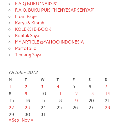
F.A.Q BUKU “NARSIS”
F.A.Q. BUKU PUISI “MENYESAP SENYAP”
Front Page
Karya & Kiprah
KOLEKSI E-BOOK
Kontak Saya
MY ARTICLE @YAHOO INDONESIA
Portofolio
Tentang Saya
October 2012
M
T
W
T
F
S
S
1
2
3
4
5
6
7
8
9
10
11
12
13
14
15
16
17
18
19
20
21
22
23
24
25
26
27
28
29
30
31
« Sep
Nov »