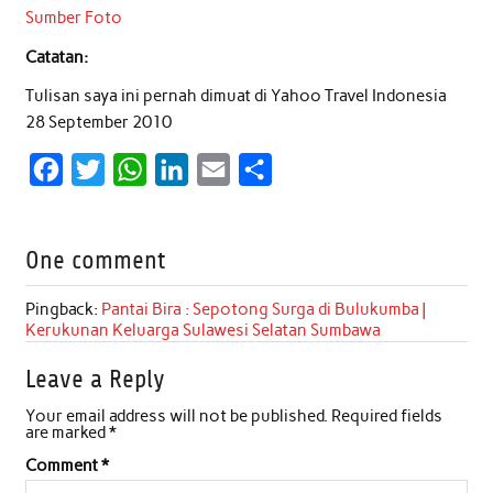
Sumber Foto
Catatan:
Tulisan saya ini pernah dimuat di Yahoo Travel Indonesia
28 September 2010
F
T
W
L
E
S
a
w
h
i
m
h
c
i
a
n
a
a
One comment
e
t
t
k
i
r
b
t
s
e
l
e
Pingback:
Pantai Bira : Sepotong Surga di Bulukumba |
Kerukunan Keluarga Sulawesi Selatan Sumbawa
o
e
A
d
o
r
p
I
Leave a Reply
k
p
n
Your email address will not be published.
Required fields
are marked
*
Comment
*