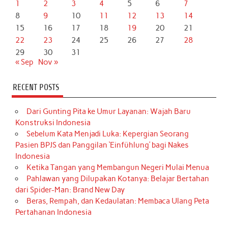
1
2
3
4
5
6
7
8
9
10
11
12
13
14
15
16
17
18
19
20
21
22
23
24
25
26
27
28
29
30
31
« Sep
Nov »
RECENT POSTS
Dari Gunting Pita ke Umur Layanan: Wajah Baru
Konstruksi Indonesia
Sebelum Kata Menjadi Luka: Kepergian Seorang
Pasien BPJS dan Panggilan ‘Einfühlung’ bagi Nakes
Indonesia
Ketika Tangan yang Membangun Negeri Mulai Menua
Pahlawan yang Dilupakan Kotanya: Belajar Bertahan
dari Spider-Man: Brand New Day
Beras, Rempah, dan Kedaulatan: Membaca Ulang Peta
Pertahanan Indonesia