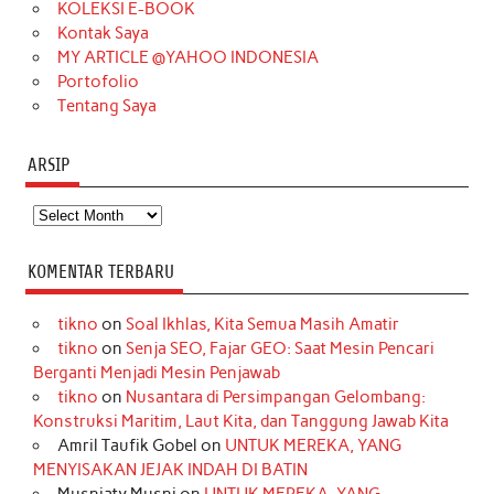
KOLEKSI E-BOOK
m
t
Kontak Saya
MY ARTICLE @YAHOO INDONESIA
Portofolio
Tentang Saya
ARSIP
Arsip
KOMENTAR TERBARU
tikno
on
Soal Ikhlas, Kita Semua Masih Amatir
tikno
on
Senja SEO, Fajar GEO: Saat Mesin Pencari
Berganti Menjadi Mesin Penjawab
tikno
on
Nusantara di Persimpangan Gelombang:
Konstruksi Maritim, Laut Kita, dan Tanggung Jawab Kita
Amril Taufik Gobel
on
UNTUK MEREKA, YANG
MENYISAKAN JEJAK INDAH DI BATIN
Musniaty Musni
on
UNTUK MEREKA, YANG