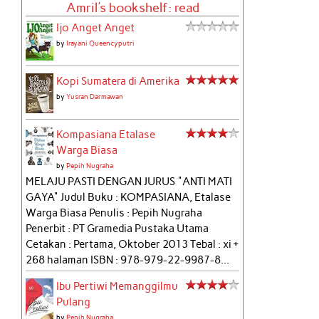
Amril's bookshelf: read
Ijo Anget Anget
by
Irayani Queencyputri
Kopi Sumatera di Amerika
by
Yusran Darmawan
Kompasiana Etalase
Warga Biasa
by
Pepih Nugraha
MELAJU PASTI DENGAN JURUS "ANTI MATI
GAYA" Judul Buku : KOMPASIANA, Etalase
Warga Biasa Penulis : Pepih Nugraha
Penerbit : PT Gramedia Pustaka Utama
Cetakan : Pertama, Oktober 2013 Tebal : xi +
268 halaman ISBN : 978-979-22-9987-8...
Ibu Pertiwi Memanggilmu
Pulang
by
Pepih Nugraha