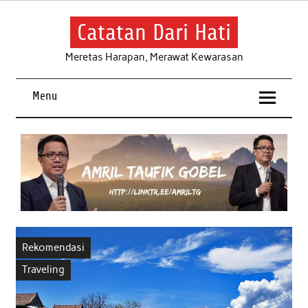
Skip
to
content
Catatan Dari Hati
Meretas Harapan, Merawat Kewarasan
Menu
Rekomendasi
Traveling