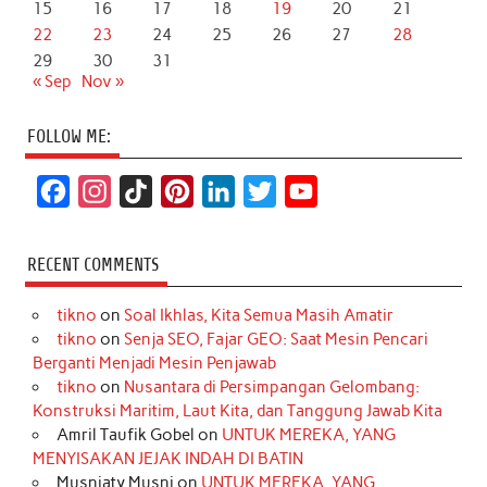
15
16
17
18
19
20
21
22
23
24
25
26
27
28
29
30
31
« Sep
Nov »
FOLLOW ME:
F
I
T
P
L
T
Y
a
n
i
i
i
w
o
c
s
k
n
n
i
u
RECENT COMMENTS
e
t
T
t
k
t
T
tikno
on
Soal Ikhlas, Kita Semua Masih Amatir
b
a
o
e
e
t
u
tikno
on
Senja SEO, Fajar GEO: Saat Mesin Pencari
o
g
k
r
d
e
b
Berganti Menjadi Mesin Penjawab
o
r
e
I
r
e
tikno
on
Nusantara di Persimpangan Gelombang:
Konstruksi Maritim, Laut Kita, dan Tanggung Jawab Kita
k
a
s
n
Amril Taufik Gobel
on
UNTUK MEREKA, YANG
m
t
MENYISAKAN JEJAK INDAH DI BATIN
Musniaty Musni
on
UNTUK MEREKA, YANG