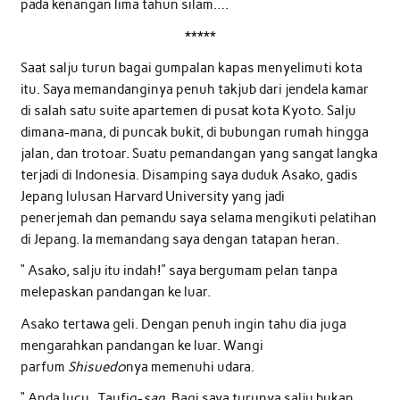
pada kenangan lima tahun silam….
*****
Saat salju turun bagai gumpalan kapas menyelimuti kota
itu. Saya memandanginya penuh takjub dari jendela kamar
di salah satu suite apartemen di pusat kota Kyoto. Salju
dimana-mana, di puncak bukit, di bubungan rumah hingga
jalan, dan trotoar. Suatu pemandangan yang sangat langka
terjadi di Indonesia. Disamping saya duduk Asako, gadis
Jepang lulusan Harvard University yang jadi
penerjemah dan pemandu saya selama mengikuti pelatihan
di Jepang. Ia memandang saya dengan tatapan heran.
“ Asako, salju itu indah!” saya bergumam pelan tanpa
melepaskan pandangan ke luar.
Asako tertawa geli. Dengan penuh ingin tahu dia juga
mengarahkan pandangan ke luar. Wangi
parfum
Shisuedo
nya memenuhi udara.
“ Anda lucu , Taufiq-
san
. Bagi saya turunya salju bukan