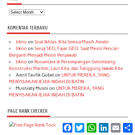
Arsip
KOMENTAR TERBARU
tikno
on
Soal Ikhlas, Kita Semua Masih Amatir
tikno
on
Senja SEO, Fajar GEO: Saat Mesin Pencari
Berganti Menjadi Mesin Penjawab
tikno
on
Nusantara di Persimpangan Gelombang:
Konstruksi Maritim, Laut Kita, dan Tanggung Jawab Kita
Amril Taufik Gobel
on
UNTUK MEREKA, YANG
MENYISAKAN JEJAK INDAH DI BATIN
Musniaty Musni
on
UNTUK MEREKA, YANG
MENYISAKAN JEJAK INDAH DI BATIN
PAGE RANK CHECKER
Facebook
Twitter
WhatsApp
LinkedIn
Email
S