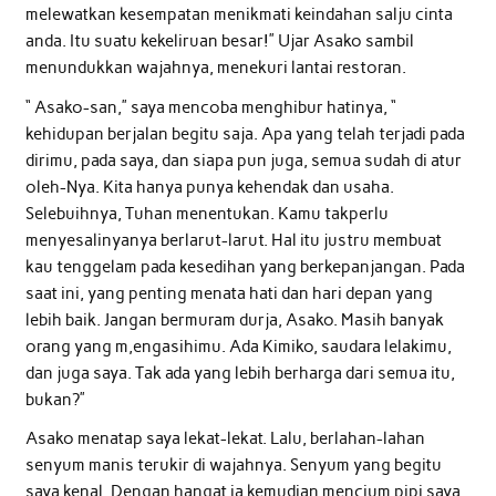
melewatkan kesempatan menikmati keindahan salju cinta
anda. Itu suatu kekeliruan besar!” Ujar Asako sambil
menundukkan wajahnya, menekuri lantai restoran.
“ Asako-san,” saya mencoba menghibur hatinya, “
kehidupan berjalan begitu saja. Apa yang telah terjadi pada
dirimu, pada saya, dan siapa pun juga, semua sudah di atur
oleh-Nya. Kita hanya punya kehendak dan usaha.
Selebuihnya, Tuhan menentukan. Kamu takperlu
menyesalinyanya berlarut-larut. Hal itu justru membuat
kau tenggelam pada kesedihan yang berkepanjangan. Pada
saat ini, yang penting menata hati dan hari depan yang
lebih baik. Jangan bermuram durja, Asako. Masih banyak
orang yang m,engasihimu. Ada Kimiko, saudara lelakimu,
dan juga saya. Tak ada yang lebih berharga dari semua itu,
bukan?”
Asako menatap saya lekat-lekat. Lalu, berlahan-lahan
senyum manis terukir di wajahnya. Senyum yang begitu
saya kenal. Dengan hangat ia kemudian mencium pipi saya.