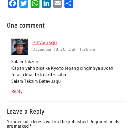
F
T
W
L
E
S
a
w
h
i
m
h
c
i
a
n
a
a
One comment
e
t
t
k
i
r
b
t
s
e
l
e
Batavusqu
o
e
A
d
December 18, 2012 at 11:26 am
o
r
p
I
Salam Takzim
k
p
n
Kapan yahh bisa ke Kyoto Jepang dinginnya sudah
terasa lihat foto-foto salju
Salam Takzim Batavusqu
Reply
Leave a Reply
Your email address will not be published.
Required fields
are marked
*