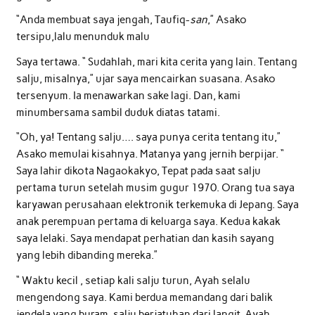
“Anda membuat saya jengah, Taufiq-
san
,” Asako
tersipu,lalu menunduk malu
Saya tertawa. “ Sudahlah, mari kita cerita yang lain. Tentang
salju, misalnya,” ujar saya mencairkan suasana. Asako
tersenyum. Ia menawarkan sake lagi. Dan, kami
minumbersama sambil duduk diatas tatami.
“Oh, ya! Tentang salju…. saya punya cerita tentang itu,”
Asako memulai kisahnya. Matanya yang jernih berpijar. “
Saya lahir dikota Nagaokakyo, Tepat pada saat salju
pertama turun setelah musim gugur 1970. Orang tua saya
karyawan perusahaan elektronik terkemuka di Jepang. Saya
anak perempuan pertama di keluarga saya. Kedua kakak
saya lelaki. Saya mendapat perhatian dan kasih sayang
yang lebih dibanding mereka.”
“ Waktu kecil , setiap kali salju turun, Ayah selalu
mengendong saya. Kami berdua memandang dari balik
jendela yang buram, salju berjatuhan dari langit. Ayah