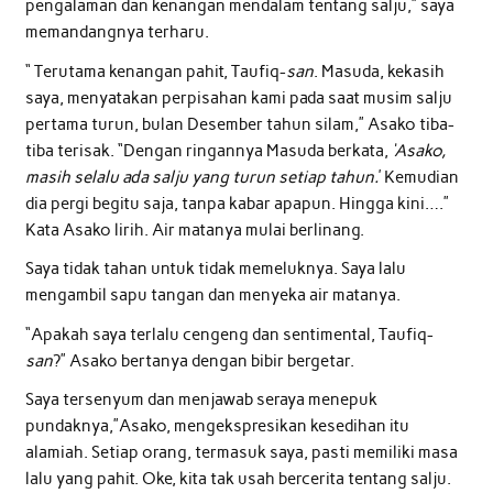
pengalaman dan kenangan mendalam tentang salju,” saya
memandangnya terharu.
“ Terutama kenangan pahit, Taufiq-
san
. Masuda, kekasih
saya, menyatakan perpisahan kami pada saat musim salju
pertama turun, bulan Desember tahun silam,” Asako tiba-
tiba terisak. “Dengan ringannya Masuda berkata,
‘Asako,
masih selalu ada salju yang turun setiap tahun.
’ Kemudian
dia pergi begitu saja, tanpa kabar apapun. Hingga kini….”
Kata Asako lirih. Air matanya mulai berlinang.
Saya tidak tahan untuk tidak memeluknya. Saya lalu
mengambil sapu tangan dan menyeka air matanya.
“Apakah saya terlalu cengeng dan sentimental, Taufiq-
san
?” Asako bertanya dengan bibir bergetar.
Saya tersenyum dan menjawab seraya menepuk
pundaknya,”Asako, mengekspresikan kesedihan itu
alamiah. Setiap orang, termasuk saya, pasti memiliki masa
lalu yang pahit. Oke, kita tak usah bercerita tentang salju.