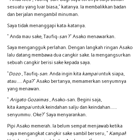
sesuatu yang luar biasa,” katanya. Ia membalikkan badan
dan berjalan mengambil minuman.
Saya tidak menanggapi kata-katanya.
“ Anda mau sake, Taufiq-
san
?” Asako menawarkan.
Saya mengangguk perlahan. Dengan langkah ringan Asako
lalu datang membawa dua cangkir sake. Ia mengangsurkan
sebuah cangkir berisi sake kepada saya.
“
Dozo
, Taufiq-
san
. Anda ingin kita
kampai
untuk siapa,
atau…. Apa?” Asako bertanya, memamerkan senyumnya
yang menawan.
“
Arigato Gozaimas
, Asako-san. Begini saja,
kita
kampai
untuk keindahan salju dan keindahan…..
senyummu. Oke?” Saya menyarankan.
Pipi Asako memerah. Ia belum sempat menjawab ketika
saya mengangkat cangkir sake sambil berseru, “
Kampai
!