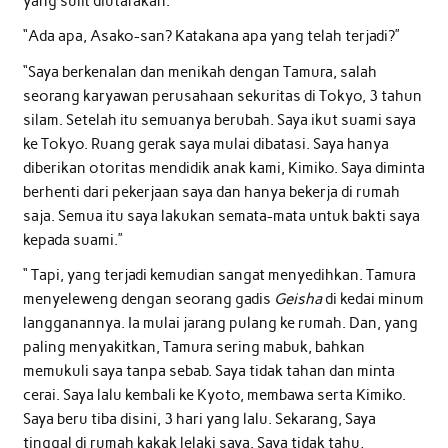
yang sulit diutarakan.
“Ada apa, Asako-san? Katakana apa yang telah terjadi?”
“Saya berkenalan dan menikah dengan Tamura, salah
seorang karyawan perusahaan sekuritas di Tokyo, 3 tahun
silam. Setelah itu semuanya berubah. Saya ikut suami saya
ke Tokyo. Ruang gerak saya mulai dibatasi. Saya hanya
diberikan otoritas mendidik anak kami, Kimiko. Saya diminta
berhenti dari pekerjaan saya dan hanya bekerja di rumah
saja. Semua itu saya lakukan semata-mata untuk bakti saya
kepada suami.”
“ Tapi, yang terjadi kemudian sangat menyedihkan. Tamura
menyeleweng dengan seorang gadis
Geisha
di kedai minum
langganannya. Ia mulai jarang pulang ke rumah. Dan, yang
paling menyakitkan, Tamura sering mabuk, bahkan
memukuli saya tanpa sebab. Saya tidak tahan dan minta
cerai. Saya lalu kembali ke Kyoto, membawa serta Kimiko.
Saya beru tiba disini, 3 hari yang lalu. Sekarang, Saya
tinggal di rumah kakak lelaki saya. Saya tidak tahu,