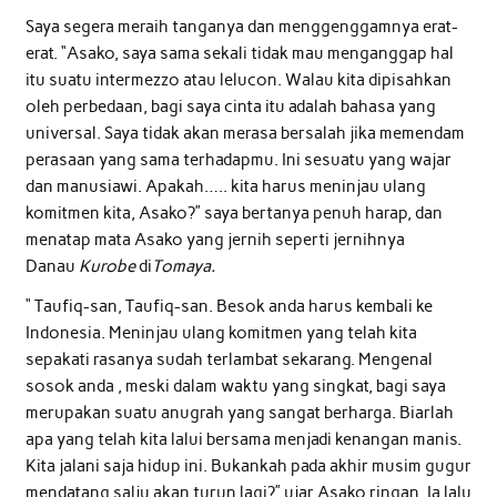
Saya segera meraih tanganya dan menggenggamnya erat-
erat. “Asako, saya sama sekali tidak mau menganggap hal
itu suatu intermezzo atau lelucon. Walau kita dipisahkan
oleh perbedaan, bagi saya cinta itu adalah bahasa yang
universal. Saya tidak akan merasa bersalah jika memendam
perasaan yang sama terhadapmu. Ini sesuatu yang wajar
dan manusiawi. Apakah….. kita harus meninjau ulang
komitmen kita, Asako?” saya bertanya penuh harap, dan
menatap mata Asako yang jernih seperti jernihnya
Danau
Kurobe
di
Tomaya.
“ Taufiq-san, Taufiq-san. Besok anda harus kembali ke
Indonesia. Meninjau ulang komitmen yang telah kita
sepakati rasanya sudah terlambat sekarang. Mengenal
sosok anda , meski dalam waktu yang singkat, bagi saya
merupakan suatu anugrah yang sangat berharga. Biarlah
apa yang telah kita lalui bersama menjadi kenangan manis.
Kita jalani saja hidup ini. Bukankah pada akhir musim gugur
mendatang salju akan turun lagi?” ujar Asako ringan. Ia lalu