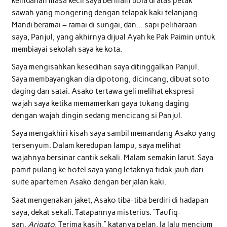
keindahan masa kecil saya bermain bola di atas petak
sawah yang mongering dengan telapak kaki telanjang.
Mandi beramai – ramai di sungai, dan… sapi peliharaan
saya, Panjul, yang akhirnya dijual Ayah ke Pak Paimin untuk
membiayai sekolah saya ke kota.
Saya mengisahkan kesedihan saya ditinggalkan Panjul.
Saya membayangkan dia dipotong, dicincang, dibuat soto
daging dan satai. Asako tertawa geli melihat ekspresi
wajah saya ketika memamerkan gaya tukang daging
dengan wajah dingin sedang mencicang si Panjul.
Saya mengakhiri kisah saya sambil memandang Asako yang
tersenyum. Dalam keredupan lampu, saya melihat
wajahnya bersinar cantik sekali. Malam semakin larut. Saya
pamit pulang ke hotel saya yang letaknya tidak jauh dari
suite apartemen Asako dengan berjalan kaki.
Saat mengenakan jaket, Asako tiba-tiba berdiri di hadapan
saya, dekat sekali. Tatapannya misterius. “Taufiq-
san,
Arigato
. Terima kasih,” katanya pelan. Ia lalu mencium