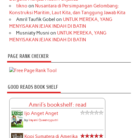
tikno
on
Nusantara di Persimpangan Gelombang:
Konstruksi Maritim, Laut Kita, dan Tanggung Jawab Kita
Amril Taufik Gobel
on
UNTUK MEREKA, YANG
MENYISAKAN JEJAK INDAH DI BATIN
Musniaty Musni
on
UNTUK MEREKA, YANG
MENYISAKAN JEJAK INDAH DI BATIN
PAGE RANK CHECKER
GOOD READS BOOK SHELF
Amril's bookshelf: read
Ijo Anget Anget
by
Irayani Queencyputri
Kopi Sumatera di Amerika