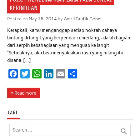
KERINDUAN
Posted on
May 16, 2014
by
Amril Taufik Gobel
Kerapkali, kamu menganggap setiap noktah cahaya
bintang di langit yang berpendar cemerlang, adalah bagian
dari serpih kebahagiaan yang menguap ke langit
“Setidaknya, aku bisa menyaksikan rasa yang hilang itu
disana, […]
F
T
W
L
E
S
a
w
h
i
m
h
c
i
a
n
a
a
» Read more
e
t
t
k
i
r
b
t
s
e
l
e
CARI
o
e
A
d
o
r
p
I
k
p
n