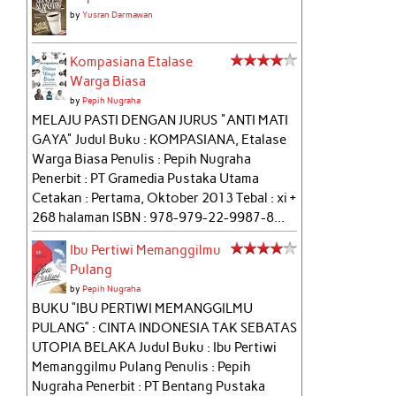
by
Yusran Darmawan
Kompasiana Etalase
Warga Biasa
by
Pepih Nugraha
MELAJU PASTI DENGAN JURUS "ANTI MATI
GAYA" Judul Buku : KOMPASIANA, Etalase
Warga Biasa Penulis : Pepih Nugraha
Penerbit : PT Gramedia Pustaka Utama
Cetakan : Pertama, Oktober 2013 Tebal : xi +
268 halaman ISBN : 978-979-22-9987-8...
Ibu Pertiwi Memanggilmu
Pulang
by
Pepih Nugraha
BUKU “IBU PERTIWI MEMANGGILMU
PULANG” : CINTA INDONESIA TAK SEBATAS
UTOPIA BELAKA Judul Buku : Ibu Pertiwi
Memanggilmu Pulang Penulis : Pepih
Nugraha Penerbit : PT Bentang Pustaka