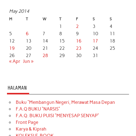
May 2014
M
T
W
T
F
S
S
1
2
3
4
5
6
7
8
9
10
11
12
13
14
15
16
17
18
19
20
21
22
23
24
25
26
27
28
29
30
31
« Apr
Jun »
HALAMAN
Buku “Membangun Negeri, Merawat Masa Depan
F.A.Q BUKU “NARSIS”
F.A.Q. BUKU PUISI “MENYESAP SENYAP”
Front Page
Karya & Kiprah
KOLEKSI E-BOOK