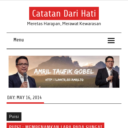
Skip
to
content
Catatan Dari Hati
Meretas Harapan, Merawat Kewarasan
Menu
DAY:
MAY 16, 2014
Puisi
PUISI : MEMBENAMKAN LARA PADA SUNGAI