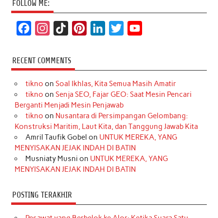
FOLLOW ME:
F
I
T
P
L
T
Y
a
n
i
i
i
w
o
c
s
k
n
n
i
u
RECENT COMMENTS
e
t
T
t
k
t
T
tikno
on
Soal Ikhlas, Kita Semua Masih Amatir
b
a
o
e
e
t
u
tikno
on
Senja SEO, Fajar GEO: Saat Mesin Pencari
o
g
k
r
d
e
b
Berganti Menjadi Mesin Penjawab
o
r
e
I
r
e
tikno
on
Nusantara di Persimpangan Gelombang:
Konstruksi Maritim, Laut Kita, dan Tanggung Jawab Kita
k
a
s
n
Amril Taufik Gobel
on
UNTUK MEREKA, YANG
m
t
MENYISAKAN JEJAK INDAH DI BATIN
Musniaty Musni
on
UNTUK MEREKA, YANG
MENYISAKAN JEJAK INDAH DI BATIN
POSTING TERAKHIR
Pesawat yang Berbelok ke Alor: Ketika Suara Satu