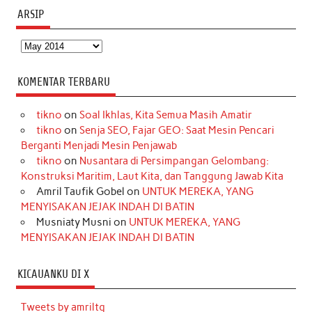
ARSIP
Arsip
KOMENTAR TERBARU
tikno
on
Soal Ikhlas, Kita Semua Masih Amatir
tikno
on
Senja SEO, Fajar GEO: Saat Mesin Pencari
Berganti Menjadi Mesin Penjawab
tikno
on
Nusantara di Persimpangan Gelombang:
Konstruksi Maritim, Laut Kita, dan Tanggung Jawab Kita
Amril Taufik Gobel
on
UNTUK MEREKA, YANG
MENYISAKAN JEJAK INDAH DI BATIN
Musniaty Musni
on
UNTUK MEREKA, YANG
MENYISAKAN JEJAK INDAH DI BATIN
KICAUANKU DI X
Tweets by amriltg