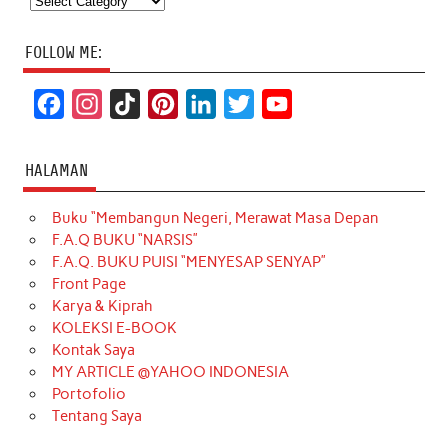
FOLLOW ME:
F
I
T
P
L
T
Y
a
n
i
i
i
w
o
c
s
k
n
n
i
u
HALAMAN
e
t
T
t
k
t
T
Buku “Membangun Negeri, Merawat Masa Depan
b
a
o
e
e
t
u
F.A.Q BUKU “NARSIS”
o
g
k
r
d
e
b
F.A.Q. BUKU PUISI “MENYESAP SENYAP”
o
r
e
I
r
e
Front Page
Karya & Kiprah
k
a
s
n
KOLEKSI E-BOOK
m
t
Kontak Saya
MY ARTICLE @YAHOO INDONESIA
Portofolio
Tentang Saya