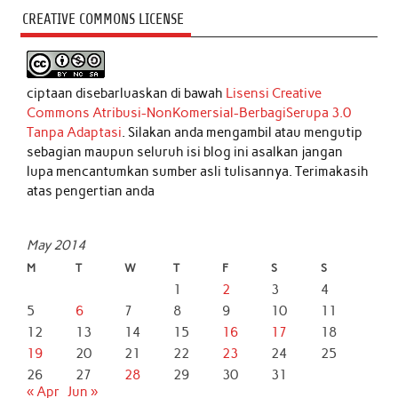
CREATIVE COMMONS LICENSE
ciptaan disebarluaskan di bawah
Lisensi Creative
Commons Atribusi-NonKomersial-BerbagiSerupa 3.0
Tanpa Adaptasi
. Silakan anda mengambil atau mengutip
sebagian maupun seluruh isi blog ini asalkan jangan
lupa mencantumkan sumber asli tulisannya. Terimakasih
atas pengertian anda
May 2014
M
T
W
T
F
S
S
1
2
3
4
5
6
7
8
9
10
11
12
13
14
15
16
17
18
19
20
21
22
23
24
25
26
27
28
29
30
31
« Apr
Jun »