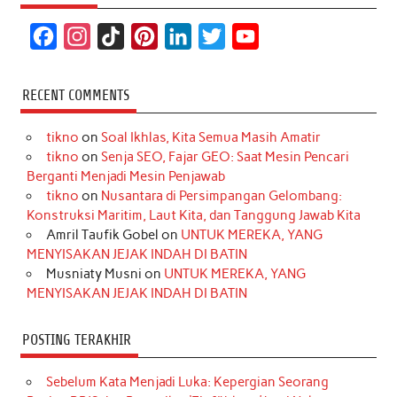
F
I
T
P
L
T
Y
a
n
i
i
i
w
o
c
s
k
n
n
i
u
RECENT COMMENTS
e
t
T
t
k
t
T
tikno
on
Soal Ikhlas, Kita Semua Masih Amatir
b
a
o
e
e
t
u
tikno
on
Senja SEO, Fajar GEO: Saat Mesin Pencari
o
g
k
r
d
e
b
Berganti Menjadi Mesin Penjawab
o
r
e
I
r
e
tikno
on
Nusantara di Persimpangan Gelombang:
Konstruksi Maritim, Laut Kita, dan Tanggung Jawab Kita
k
a
s
n
Amril Taufik Gobel
on
UNTUK MEREKA, YANG
m
t
MENYISAKAN JEJAK INDAH DI BATIN
Musniaty Musni
on
UNTUK MEREKA, YANG
MENYISAKAN JEJAK INDAH DI BATIN
POSTING TERAKHIR
Sebelum Kata Menjadi Luka: Kepergian Seorang