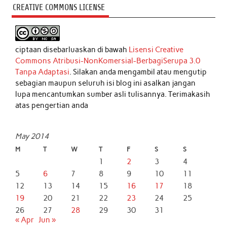
CREATIVE COMMONS LICENSE
ciptaan disebarluaskan di bawah
Lisensi Creative
Commons Atribusi-NonKomersial-BerbagiSerupa 3.0
Tanpa Adaptasi
. Silakan anda mengambil atau mengutip
sebagian maupun seluruh isi blog ini asalkan jangan
lupa mencantumkan sumber asli tulisannya. Terimakasih
atas pengertian anda
May 2014
M
T
W
T
F
S
S
1
2
3
4
5
6
7
8
9
10
11
12
13
14
15
16
17
18
19
20
21
22
23
24
25
26
27
28
29
30
31
« Apr
Jun »