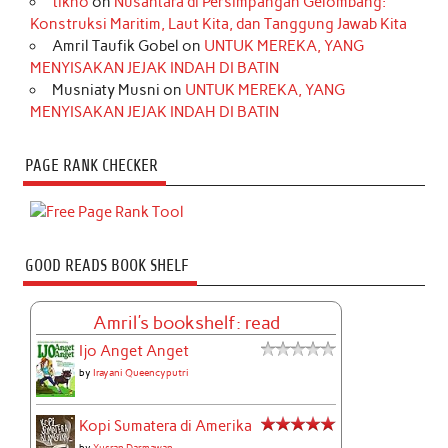
tikno
on
Nusantara di Persimpangan Gelombang:
Konstruksi Maritim, Laut Kita, dan Tanggung Jawab Kita
Amril Taufik Gobel
on
UNTUK MEREKA, YANG
MENYISAKAN JEJAK INDAH DI BATIN
Musniaty Musni
on
UNTUK MEREKA, YANG
MENYISAKAN JEJAK INDAH DI BATIN
PAGE RANK CHECKER
GOOD READS BOOK SHELF
Amril's bookshelf: read
Ijo Anget Anget
by
Irayani Queencyputri
Kopi Sumatera di Amerika
by
Yusran Darmawan