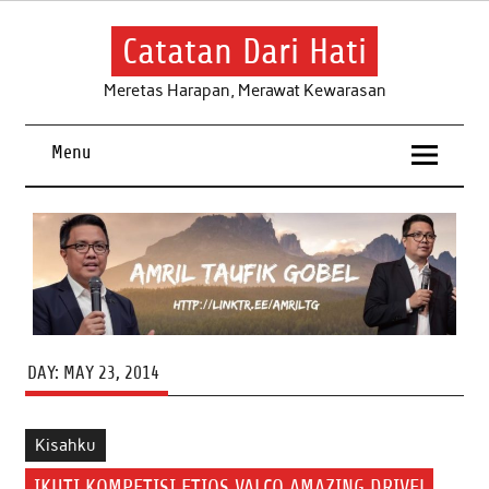
Skip
to
content
Catatan Dari Hati
Meretas Harapan, Merawat Kewarasan
Menu
DAY:
MAY 23, 2014
Kisahku
IKUTI KOMPETISI ETIOS VALCO AMAZING DRIVE!