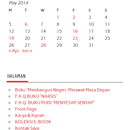
May 2014
M
T
W
T
F
S
S
1
2
3
4
5
6
7
8
9
10
11
12
13
14
15
16
17
18
19
20
21
22
23
24
25
26
27
28
29
30
31
« Apr
Jun »
HALAMAN
Buku “Membangun Negeri, Merawat Masa Depan
F.A.Q BUKU “NARSIS”
F.A.Q. BUKU PUISI “MENYESAP SENYAP”
Front Page
Karya & Kiprah
KOLEKSI E-BOOK
Kontak Saya