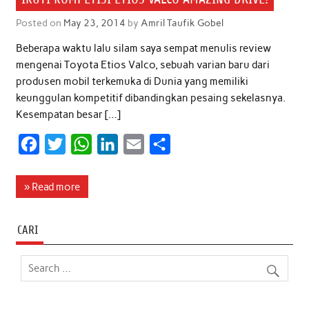
Posted on
May 23, 2014
by
Amril Taufik Gobel
Beberapa waktu lalu silam saya sempat menulis review
mengenai Toyota Etios Valco, sebuah varian baru dari
produsen mobil terkemuka di Dunia yang memiliki
keunggulan kompetitif dibandingkan pesaing sekelasnya.
Kesempatan besar […]
F
T
W
L
E
S
a
w
h
i
m
h
c
i
a
n
a
a
» Read more
e
t
t
k
i
r
b
t
s
e
l
e
CARI
o
e
A
d
o
r
p
I
k
p
n