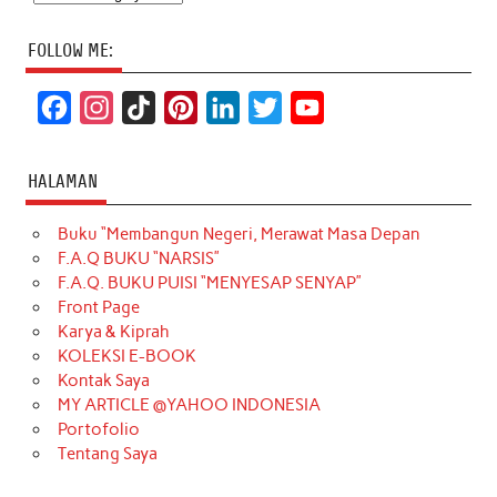
FOLLOW ME:
F
I
T
P
L
T
Y
a
n
i
i
i
w
o
c
s
k
n
n
i
u
HALAMAN
e
t
T
t
k
t
T
Buku “Membangun Negeri, Merawat Masa Depan
b
a
o
e
e
t
u
F.A.Q BUKU “NARSIS”
o
g
k
r
d
e
b
F.A.Q. BUKU PUISI “MENYESAP SENYAP”
o
r
e
I
r
e
Front Page
Karya & Kiprah
k
a
s
n
KOLEKSI E-BOOK
m
t
Kontak Saya
MY ARTICLE @YAHOO INDONESIA
Portofolio
Tentang Saya