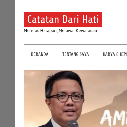
Skip
to
content
Catatan Dari Hati
Meretas Harapan, Merawat Kewarasan
BERANDA
TENTANG SAYA
KARYA & KI