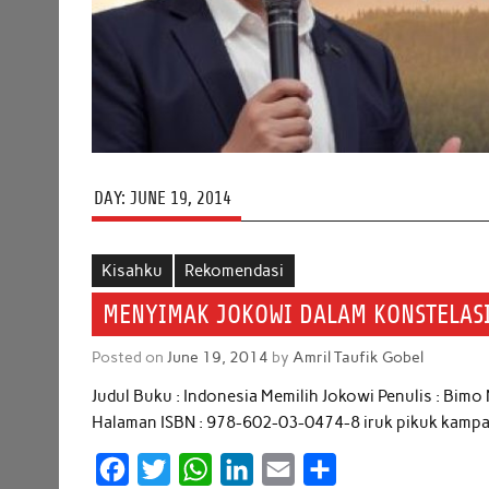
DAY:
JUNE 19, 2014
Kisahku
Rekomendasi
MENYIMAK JOKOWI DALAM KONSTELASI
Posted on
June 19, 2014
by
Amril Taufik Gobel
Judul Buku : Indonesia Memilih Jokowi Penulis : Bimo
Halaman ISBN : 978-602-03-0474-8 iruk pikuk kampa
F
T
W
L
E
S