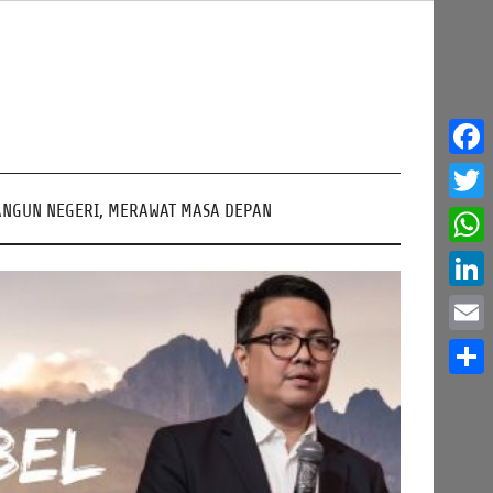
Face
NGUN NEGERI, MERAWAT MASA DEPAN
Twitt
What
Linke
Email
Share