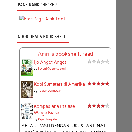
PAGE RANK CHECKER
GOOD READS BOOK SHELF
Amril's bookshelf: read
Ijo Anget Anget
by
Irayani Queencyputri
Kopi Sumatera di Amerika
by
Yusran Darmawan
Kompasiana Etalase
Warga Biasa
by
Pepih Nugraha
MELAJU PASTI DENGAN JURUS "ANTI MATI