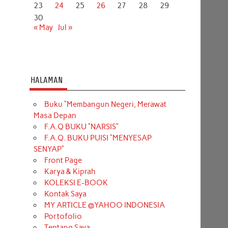
23
24
25
26
27
28
29
30
« May
Jul »
HALAMAN
Buku “Membangun Negeri, Merawat
Masa Depan
F.A.Q BUKU “NARSIS”
F.A.Q. BUKU PUISI “MENYESAP
SENYAP”
Front Page
Karya & Kiprah
KOLEKSI E-BOOK
Kontak Saya
MY ARTICLE @YAHOO INDONESIA
Portofolio
Tentang Saya