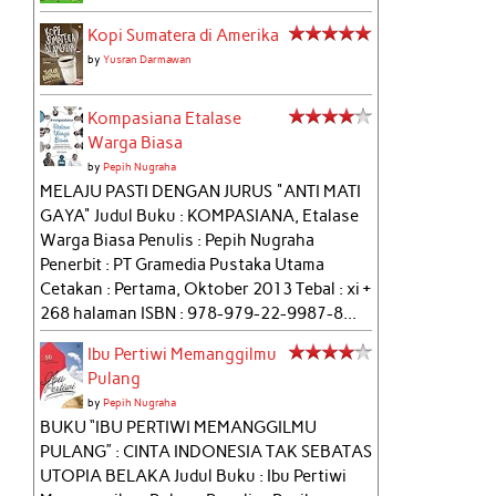
Kopi Sumatera di Amerika
by
Yusran Darmawan
Kompasiana Etalase
Warga Biasa
by
Pepih Nugraha
MELAJU PASTI DENGAN JURUS "ANTI MATI
GAYA" Judul Buku : KOMPASIANA, Etalase
Warga Biasa Penulis : Pepih Nugraha
Penerbit : PT Gramedia Pustaka Utama
Cetakan : Pertama, Oktober 2013 Tebal : xi +
268 halaman ISBN : 978-979-22-9987-8...
Ibu Pertiwi Memanggilmu
Pulang
by
Pepih Nugraha
BUKU “IBU PERTIWI MEMANGGILMU
PULANG” : CINTA INDONESIA TAK SEBATAS
UTOPIA BELAKA Judul Buku : Ibu Pertiwi