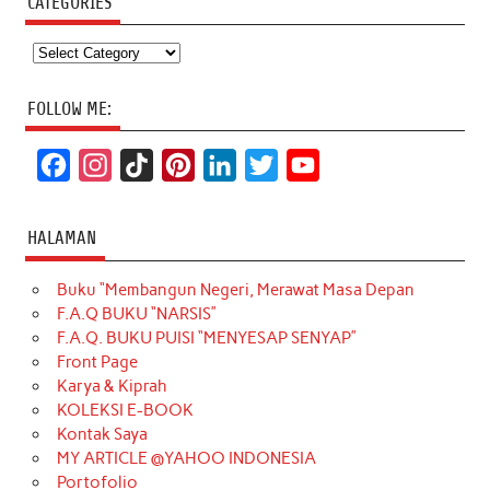
CATEGORIES
Categories
FOLLOW ME:
F
I
T
P
L
T
Y
a
n
i
i
i
w
o
c
s
k
n
n
i
u
HALAMAN
e
t
T
t
k
t
T
Buku “Membangun Negeri, Merawat Masa Depan
b
a
o
e
e
t
u
F.A.Q BUKU “NARSIS”
o
g
k
r
d
e
b
F.A.Q. BUKU PUISI “MENYESAP SENYAP”
o
r
e
I
r
e
Front Page
Karya & Kiprah
k
a
s
n
KOLEKSI E-BOOK
m
t
Kontak Saya
MY ARTICLE @YAHOO INDONESIA
Portofolio