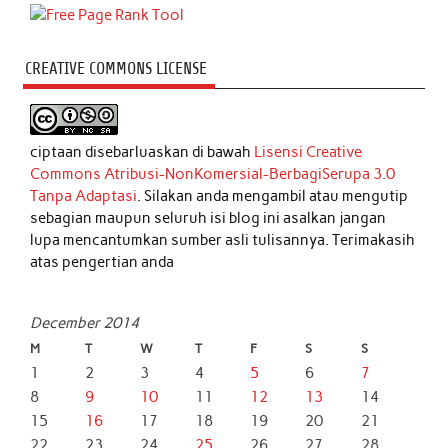
CREATIVE COMMONS LICENSE
ciptaan disebarluaskan di bawah
Lisensi Creative
Commons Atribusi-NonKomersial-BerbagiSerupa 3.0
Tanpa Adaptasi
. Silakan anda mengambil atau mengutip
sebagian maupun seluruh isi blog ini asalkan jangan
lupa mencantumkan sumber asli tulisannya. Terimakasih
atas pengertian anda
December 2014
M
T
W
T
F
S
S
1
2
3
4
5
6
7
8
9
10
11
12
13
14
15
16
17
18
19
20
21
22
23
24
25
26
27
28