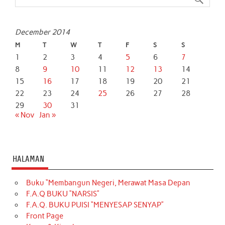
k
p
n
December 2014
M
T
W
T
F
S
S
1
2
3
4
5
6
7
8
9
10
11
12
13
14
15
16
17
18
19
20
21
22
23
24
25
26
27
28
29
30
31
« Nov
Jan »
HALAMAN
Buku “Membangun Negeri, Merawat Masa Depan
F.A.Q BUKU “NARSIS”
F.A.Q. BUKU PUISI “MENYESAP SENYAP”
Front Page