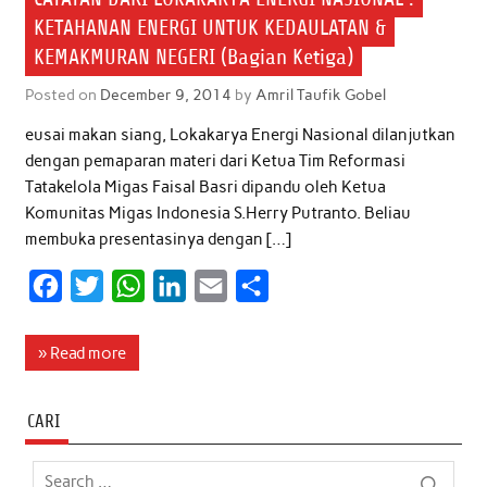
KETAHANAN ENERGI UNTUK KEDAULATAN &
KEMAKMURAN NEGERI (Bagian Ketiga)
Posted on
December 9, 2014
by
Amril Taufik Gobel
eusai makan siang, Lokakarya Energi Nasional dilanjutkan
dengan pemaparan materi dari Ketua Tim Reformasi
Tatakelola Migas Faisal Basri dipandu oleh Ketua
Komunitas Migas Indonesia S.Herry Putranto. Beliau
membuka presentasinya dengan […]
F
T
W
L
E
S
a
w
h
i
m
h
c
i
a
n
a
a
» Read more
e
t
t
k
i
r
b
t
s
e
l
e
CARI
o
e
A
d
o
r
p
I