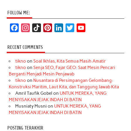
FOLLOW ME:
F
I
T
P
L
T
Y
a
n
i
i
i
w
o
c
s
k
n
n
i
u
RECENT COMMENTS
e
t
T
t
k
t
T
tikno
on
Soal Ikhlas, Kita Semua Masih Amatir
b
a
o
e
e
t
u
tikno
on
Senja SEO, Fajar GEO: Saat Mesin Pencari
o
g
k
r
d
e
b
Berganti Menjadi Mesin Penjawab
o
r
e
I
r
e
tikno
on
Nusantara di Persimpangan Gelombang:
Konstruksi Maritim, Laut Kita, dan Tanggung Jawab Kita
k
a
s
n
Amril Taufik Gobel
on
UNTUK MEREKA, YANG
m
t
MENYISAKAN JEJAK INDAH DI BATIN
Musniaty Musni
on
UNTUK MEREKA, YANG
MENYISAKAN JEJAK INDAH DI BATIN
POSTING TERAKHIR