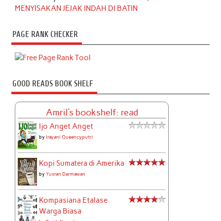
MENYISAKAN JEJAK INDAH DI BATIN
PAGE RANK CHECKER
GOOD READS BOOK SHELF
Amril's bookshelf: read
Ijo Anget Anget
by
Irayani Queencyputri
Kopi Sumatera di Amerika
by
Yusran Darmawan
Kompasiana Etalase
Warga Biasa