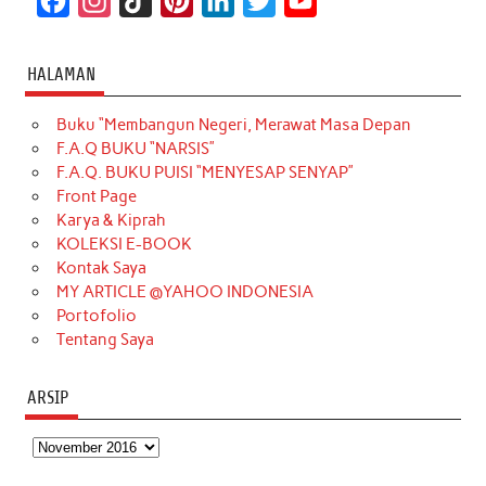
F
I
T
P
L
T
Y
a
n
i
i
i
w
o
c
s
k
n
n
i
u
HALAMAN
e
t
T
t
k
t
T
Buku “Membangun Negeri, Merawat Masa Depan
b
a
o
e
e
t
u
F.A.Q BUKU “NARSIS”
o
g
k
r
d
e
b
F.A.Q. BUKU PUISI “MENYESAP SENYAP”
o
r
e
I
r
e
Front Page
Karya & Kiprah
k
a
s
n
KOLEKSI E-BOOK
m
t
Kontak Saya
MY ARTICLE @YAHOO INDONESIA
Portofolio
Tentang Saya
ARSIP
Arsip