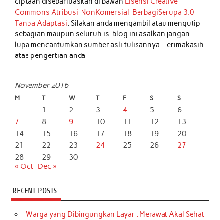
ciptaan disebarluaskan di bawah
Lisensi Creative
Commons Atribusi-NonKomersial-BerbagiSerupa 3.0
Tanpa Adaptasi
. Silakan anda mengambil atau mengutip
sebagian maupun seluruh isi blog ini asalkan jangan
lupa mencantumkan sumber asli tulisannya. Terimakasih
atas pengertian anda
November 2016
M
T
W
T
F
S
S
1
2
3
4
5
6
7
8
9
10
11
12
13
14
15
16
17
18
19
20
21
22
23
24
25
26
27
28
29
30
« Oct
Dec »
RECENT POSTS
Warga yang Dibingungkan Layar : Merawat Akal Sehat