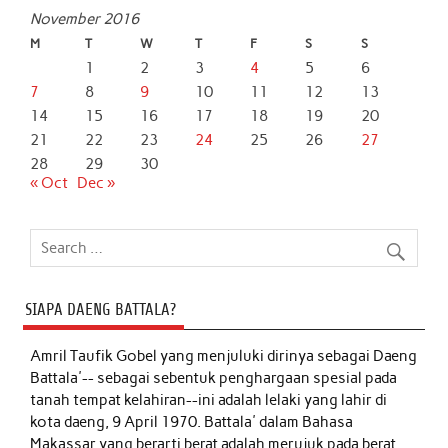
November 2016
M
T
W
T
F
S
S
1
2
3
4
5
6
7
8
9
10
11
12
13
14
15
16
17
18
19
20
21
22
23
24
25
26
27
28
29
30
« Oct
Dec »
SIAPA DAENG BATTALA?
Amril Taufik Gobel
yang menjuluki dirinya sebagai Daeng
Battala'-- sebagai sebentuk penghargaan spesial pada
tanah tempat kelahiran--ini adalah lelaki yang lahir di
kota daeng, 9 April 1970. Battala' dalam Bahasa
Makassar yang berarti berat adalah merujuk pada berat