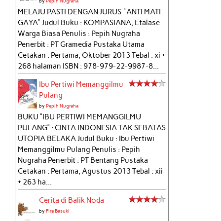
by
Pepih Nugraha
MELAJU PASTI DENGAN JURUS "ANTI MATI
GAYA" Judul Buku : KOMPASIANA, Etalase
Warga Biasa Penulis : Pepih Nugraha
Penerbit : PT Gramedia Pustaka Utama
Cetakan : Pertama, Oktober 2013 Tebal : xi +
268 halaman ISBN : 978-979-22-9987-8...
Ibu Pertiwi Memanggilmu
Pulang
by
Pepih Nugraha
BUKU “IBU PERTIWI MEMANGGILMU
PULANG” : CINTA INDONESIA TAK SEBATAS
UTOPIA BELAKA Judul Buku : Ibu Pertiwi
Memanggilmu Pulang Penulis : Pepih
Nugraha Penerbit : PT Bentang Pustaka
Cetakan : Pertama, Agustus 2013 Tebal : xii
+ 263 ha...
Cerita di Balik Noda
by
Fira Basuki