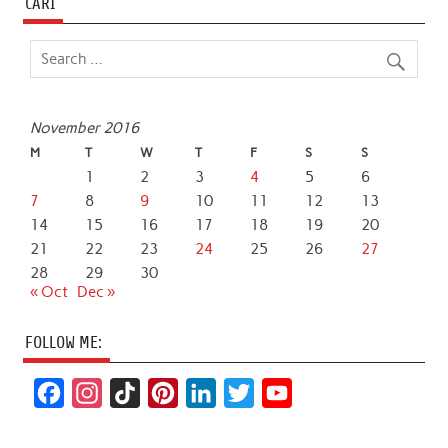
CARI
November 2016
M
T
W
T
F
S
S
1
2
3
4
5
6
7
8
9
10
11
12
13
14
15
16
17
18
19
20
21
22
23
24
25
26
27
28
29
30
« Oct
Dec »
FOLLOW ME:
F
I
T
P
L
T
Y
a
n
i
i
i
w
o