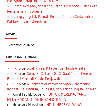
dari Spider-Man: Brand New Day
Beras, Rempah, dan Kedaulatan: Membaca Ulang Peta
Pertahanan Indonesia
Jaring yang Tak Pernah Putus: Catatan Cinta untuk
Pahlawan yang Sendirian
ARSIP
Arsip
KOMENTAR TERBARU
tikno
on
Soal Ikhlas, Kita Semua Masih Amatir
tikno
on
Senja SEO, Fajar GEO: Saat Mesin Pencari
Berganti Menjadi Mesin Penjawab
tikno
on
Nusantara di Persimpangan Gelombang:
Konstruksi Maritim, Laut Kita, dan Tanggung Jawab Kita
Amril Taufik Gobel
on
UNTUK MEREKA, YANG
MENYISAKAN JEJAK INDAH DI BATIN
Musniaty Musni
on
UNTUK MEREKA, YANG