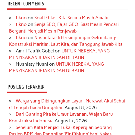
c
s
k
n
n
i
u
RECENT COMMENTS
e
t
T
t
k
t
T
tikno
on
Soal Ikhlas, Kita Semua Masih Amatir
b
a
o
e
e
t
u
tikno
on
Senja SEO, Fajar GEO: Saat Mesin Pencari
o
g
k
r
d
e
b
Berganti Menjadi Mesin Penjawab
o
r
e
I
r
e
tikno
on
Nusantara di Persimpangan Gelombang:
Konstruksi Maritim, Laut Kita, dan Tanggung Jawab Kita
k
a
s
n
Amril Taufik Gobel
on
UNTUK MEREKA, YANG
m
t
MENYISAKAN JEJAK INDAH DI BATIN
Musniaty Musni
on
UNTUK MEREKA, YANG
MENYISAKAN JEJAK INDAH DI BATIN
POSTING TERAKHIR
Warga yang Dibingungkan Layar : Merawat Akal Sehat
di Tengah Badai Unggahan
August 8, 2026
Dari Gunting Pita ke Umur Layanan: Wajah Baru
Konstruksi Indonesia
August 7, 2026
Sebelum Kata Menjadi Luka: Kepergian Seorang
Pasien BPJS dan Panggilan ‘Einfühlung’ bagi Nakes