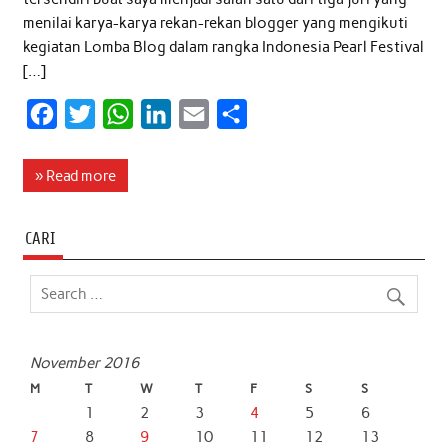
menilai karya-karya rekan-rekan blogger yang mengikuti
kegiatan Lomba Blog dalam rangka Indonesia Pearl Festival
[…]
F
T
W
L
E
S
a
w
h
i
m
h
c
i
a
n
a
a
» Read more
e
t
t
k
i
r
b
t
s
e
l
e
CARI
o
e
A
d
o
r
p
I
k
p
n
November 2016
M
T
W
T
F
S
S
1
2
3
4
5
6
7
8
9
10
11
12
13