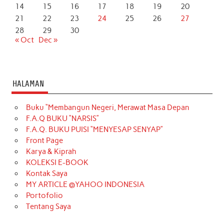
14
15
16
17
18
19
20
21
22
23
24
25
26
27
28
29
30
« Oct
Dec »
HALAMAN
Buku “Membangun Negeri, Merawat Masa Depan
F.A.Q BUKU “NARSIS”
F.A.Q. BUKU PUISI “MENYESAP SENYAP”
Front Page
Karya & Kiprah
KOLEKSI E-BOOK
Kontak Saya
MY ARTICLE @YAHOO INDONESIA
Portofolio
Tentang Saya