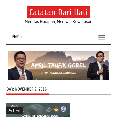
Skip
to
content
Catatan Dari Hati
Meretas Harapan, Merawat Kewarasan
Menu
DAY:
NOVEMBER 7, 2016
Artikel