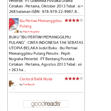
Penerbit : PT Gramedia Pustaka Utama
Cetakan : Pertama, Oktober 2013 Tebal : xi +
268 halaman ISBN : 978-979-22-9987-8...
Ibu Pertiwi Memanggilmu
Pulang
by
Pepih Nugraha
BUKU “IBU PERTIWI MEMANGGILMU
PULANG” : CINTA INDONESIA TAK SEBATAS
UTOPIA BELAKA Judul Buku : Ibu Pertiwi
Memanggilmu Pulang Penulis : Pepih
Nugraha Penerbit : PT Bentang Pustaka
Cetakan : Pertama, Agustus 2013 Tebal : xii
+ 263 ha...
Cerita di Balik Noda
by
Fira Basuki