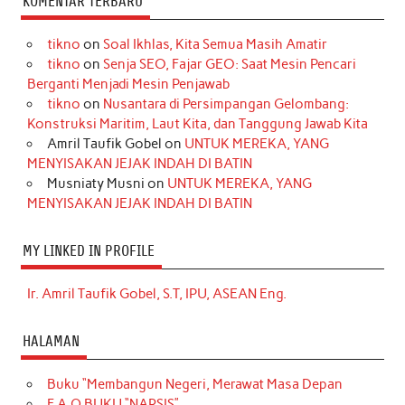
KOMENTAR TERBARU
tikno
on
Soal Ikhlas, Kita Semua Masih Amatir
tikno
on
Senja SEO, Fajar GEO: Saat Mesin Pencari
Berganti Menjadi Mesin Penjawab
tikno
on
Nusantara di Persimpangan Gelombang:
Konstruksi Maritim, Laut Kita, dan Tanggung Jawab Kita
Amril Taufik Gobel
on
UNTUK MEREKA, YANG
MENYISAKAN JEJAK INDAH DI BATIN
Musniaty Musni
on
UNTUK MEREKA, YANG
MENYISAKAN JEJAK INDAH DI BATIN
MY LINKED IN PROFILE
Ir. Amril Taufik Gobel, S.T, IPU, ASEAN Eng.
HALAMAN
Buku “Membangun Negeri, Merawat Masa Depan
F.A.Q BUKU “NARSIS”