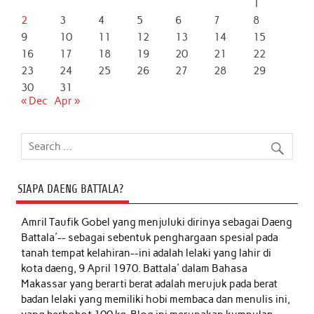
1
2
3
4
5
6
7
8
9
10
11
12
13
14
15
16
17
18
19
20
21
22
23
24
25
26
27
28
29
30
31
« Dec
Apr »
SIAPA DAENG BATTALA?
Amril Taufik Gobel
yang menjuluki dirinya sebagai Daeng
Battala'-- sebagai sebentuk penghargaan spesial pada
tanah tempat kelahiran--ini adalah lelaki yang lahir di
kota daeng, 9 April 1970. Battala' dalam Bahasa
Makassar yang berarti berat adalah merujuk pada berat
badan lelaki yang memiliki hobi membaca dan menulis ini,