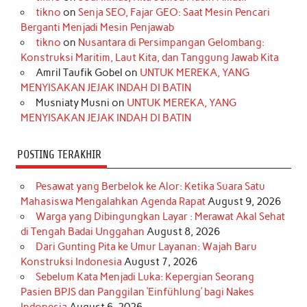
b
a
o
e
e
t
u
tikno
on
Senja SEO, Fajar GEO: Saat Mesin Pencari
o
g
k
r
d
e
b
Berganti Menjadi Mesin Penjawab
o
r
e
I
r
e
tikno
on
Nusantara di Persimpangan Gelombang:
Konstruksi Maritim, Laut Kita, dan Tanggung Jawab Kita
k
a
s
n
Amril Taufik Gobel
on
UNTUK MEREKA, YANG
m
t
MENYISAKAN JEJAK INDAH DI BATIN
Musniaty Musni
on
UNTUK MEREKA, YANG
MENYISAKAN JEJAK INDAH DI BATIN
POSTING TERAKHIR
Pesawat yang Berbelok ke Alor: Ketika Suara Satu
Mahasiswa Mengalahkan Agenda Rapat
August 9, 2026
Warga yang Dibingungkan Layar : Merawat Akal Sehat
di Tengah Badai Unggahan
August 8, 2026
Dari Gunting Pita ke Umur Layanan: Wajah Baru
Konstruksi Indonesia
August 7, 2026
Sebelum Kata Menjadi Luka: Kepergian Seorang
Pasien BPJS dan Panggilan ‘Einfühlung’ bagi Nakes