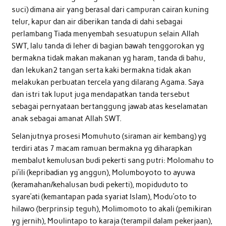
suci) dimana air yang berasal dari campuran cairan kuning
telur, kapur dan air diberikan tanda di dahi sebagai
perlambang Tiada menyembah sesuatupun selain Allah
SWT, lalu tanda di leher di bagian bawah tenggorokan yg
bermakna tidak makan makanan yg haram, tanda di bahu,
dan lekukan2 tangan serta kaki bermakna tidak akan
melakukan perbuatan tercela yang dilarang Agama. Saya
dan istri tak luput juga mendapatkan tanda tersebut
sebagai pernyataan bertanggung jawab atas keselamatan
anak sebagai amanat Allah SWT.
Selanjutnya prosesi Momuhuto (siraman air kembang) yg
terdiri atas 7 macam ramuan bermakna yg diharapkan
membalut kemulusan budi pekerti sang putri: Molomahu to
pi’ili (kepribadian yg anggun), Molumboyoto to ayuwa
(keramahan/kehalusan budi pekerti), mopiduduto to
syare’ati (kemantapan pada syariat Islam), Modu’oto to
hilawo (berprinsip teguh), Molimomoto to akali (pemikiran
yg jernih), Moulintapo to karaja (terampil dalam pekerjaan),