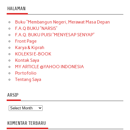
c
s
k
n
n
i
u
HALAMAN
e
t
T
t
k
t
T
Buku “Membangun Negeri, Merawat Masa Depan
b
a
o
e
e
t
u
F.A.Q BUKU “NARSIS”
o
g
k
r
d
e
b
F.A.Q. BUKU PUISI “MENYESAP SENYAP”
o
r
e
I
r
e
Front Page
Karya & Kiprah
k
a
s
n
KOLEKSI E-BOOK
m
t
Kontak Saya
MY ARTICLE @YAHOO INDONESIA
Portofolio
Tentang Saya
ARSIP
Arsip
KOMENTAR TERBARU