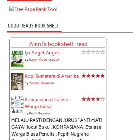
GOOD READS BOOK SHELF
Amril's bookshelf: read
Ijo Anget Anget
by
Irayani Queencyputri
Kopi Sumatera di Amerika
by
Yusran Darmawan
Kompasiana Etalase
Warga Biasa
by
Pepih Nugraha
MELAJU PASTI DENGAN JURUS "ANTI MATI
GAYA" Judul Buku : KOMPASIANA, Etalase
Warga Biasa Penulis : Pepih Nugraha