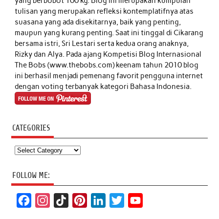
yang berbobot 100 kg. Blog ini merupakan kumpulan
tulisan yang merupakan refleksi kontemplatifnya atas
suasana yang ada disekitarnya, baik yang penting,
maupun yang kurang penting. Saat ini tinggal di Cikarang
bersama istri, Sri Lestari serta kedua orang anaknya,
Rizky dan Alya. Pada ajang Kompetisi Blog Internasional
The Bobs (www.thebobs.com) keenam tahun 2010 blog
ini berhasil menjadi pemenang favorit pengguna internet
dengan voting terbanyak kategori Bahasa Indonesia.
CATEGORIES
Categories
FOLLOW ME:
F
I
T
P
L
T
Y
a
n
i
i
i
w
o