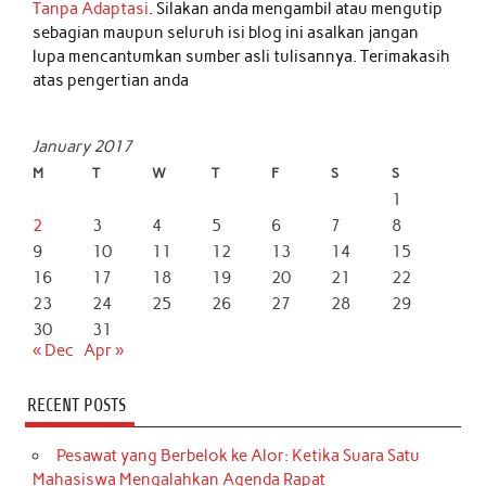
Tanpa Adaptasi
. Silakan anda mengambil atau mengutip
sebagian maupun seluruh isi blog ini asalkan jangan
lupa mencantumkan sumber asli tulisannya. Terimakasih
atas pengertian anda
January 2017
M
T
W
T
F
S
S
1
2
3
4
5
6
7
8
9
10
11
12
13
14
15
16
17
18
19
20
21
22
23
24
25
26
27
28
29
30
31
« Dec
Apr »
RECENT POSTS
Pesawat yang Berbelok ke Alor: Ketika Suara Satu
Mahasiswa Mengalahkan Agenda Rapat