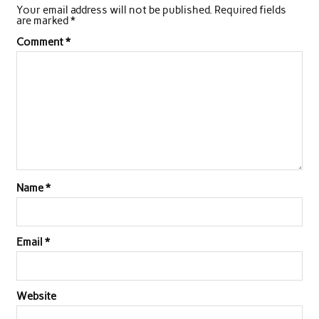
Your email address will not be published.
Required fields
b
t
s
e
l
e
are marked
*
o
e
A
d
Comment
*
o
r
p
I
k
p
n
Name
*
Email
*
Website