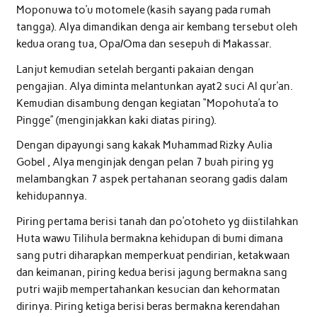
Moponuwa to’u motomele (kasih sayang pada rumah
tangga). Alya dimandikan denga air kembang tersebut oleh
kedua orang tua, Opa/Oma dan sesepuh di Makassar.
Lanjut kemudian setelah berganti pakaian dengan
pengajian. Alya diminta melantunkan ayat2 suci Al qur’an.
Kemudian disambung dengan kegiatan “Mopohuta’a to
Pingge” (menginjakkan kaki diatas piring).
Dengan dipayungi sang kakak Muhammad Rizky Aulia
Gobel , Alya menginjak dengan pelan 7 buah piring yg
melambangkan 7 aspek pertahanan seorang gadis dalam
kehidupannya.
Piring pertama berisi tanah dan po’otoheto yg diistilahkan
Huta wawu Tilihula bermakna kehidupan di bumi dimana
sang putri diharapkan memperkuat pendirian, ketakwaan
dan keimanan, piring kedua berisi jagung bermakna sang
putri wajib mempertahankan kesucian dan kehormatan
dirinya. Piring ketiga berisi beras bermakna kerendahan