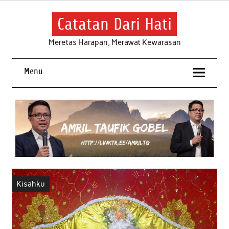
Skip
to
content
Catatan Dari Hati
Meretas Harapan, Merawat Kewarasan
Menu
Kisahku