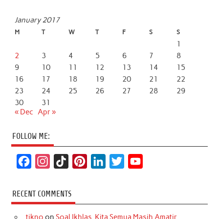
January 2017
M
T
W
T
F
S
S
1
2
3
4
5
6
7
8
9
10
11
12
13
14
15
16
17
18
19
20
21
22
23
24
25
26
27
28
29
30
31
« Dec
Apr »
FOLLOW ME:
F
I
T
P
L
T
Y
a
n
i
i
i
w
o
c
s
k
n
n
i
u
RECENT COMMENTS
e
t
T
t
k
t
T
tikno
on
Soal Ikhlas, Kita Semua Masih Amatir