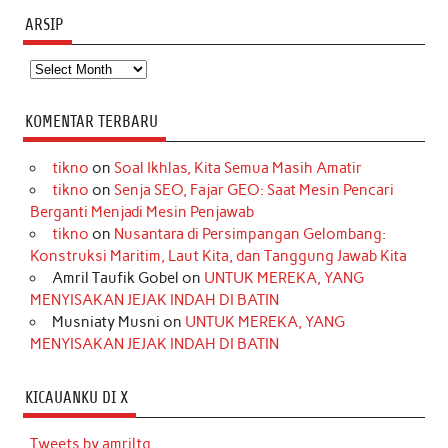
ARSIP
Arsip
KOMENTAR TERBARU
tikno
on
Soal Ikhlas, Kita Semua Masih Amatir
tikno
on
Senja SEO, Fajar GEO: Saat Mesin Pencari
Berganti Menjadi Mesin Penjawab
tikno
on
Nusantara di Persimpangan Gelombang:
Konstruksi Maritim, Laut Kita, dan Tanggung Jawab Kita
Amril Taufik Gobel
on
UNTUK MEREKA, YANG
MENYISAKAN JEJAK INDAH DI BATIN
Musniaty Musni
on
UNTUK MEREKA, YANG
MENYISAKAN JEJAK INDAH DI BATIN
KICAUANKU DI X
Tweets by amriltg