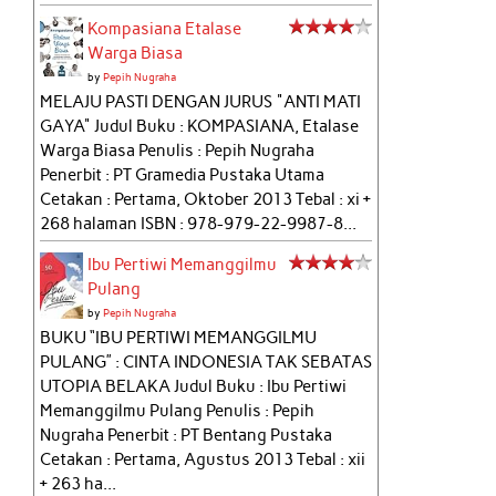
Kompasiana Etalase
Warga Biasa
by
Pepih Nugraha
MELAJU PASTI DENGAN JURUS "ANTI MATI
GAYA" Judul Buku : KOMPASIANA, Etalase
Warga Biasa Penulis : Pepih Nugraha
Penerbit : PT Gramedia Pustaka Utama
Cetakan : Pertama, Oktober 2013 Tebal : xi +
268 halaman ISBN : 978-979-22-9987-8...
Ibu Pertiwi Memanggilmu
Pulang
by
Pepih Nugraha
BUKU “IBU PERTIWI MEMANGGILMU
PULANG” : CINTA INDONESIA TAK SEBATAS
UTOPIA BELAKA Judul Buku : Ibu Pertiwi
Memanggilmu Pulang Penulis : Pepih
Nugraha Penerbit : PT Bentang Pustaka
Cetakan : Pertama, Agustus 2013 Tebal : xii
+ 263 ha...