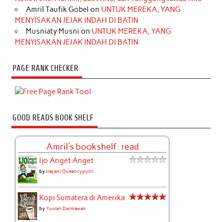
Amril Taufik Gobel
on
UNTUK MEREKA, YANG
MENYISAKAN JEJAK INDAH DI BATIN
Musniaty Musni
on
UNTUK MEREKA, YANG
MENYISAKAN JEJAK INDAH DI BATIN
PAGE RANK CHECKER
GOOD READS BOOK SHELF
Amril's bookshelf: read
Ijo Anget Anget
by
Irayani Queencyputri
Kopi Sumatera di Amerika
by
Yusran Darmawan