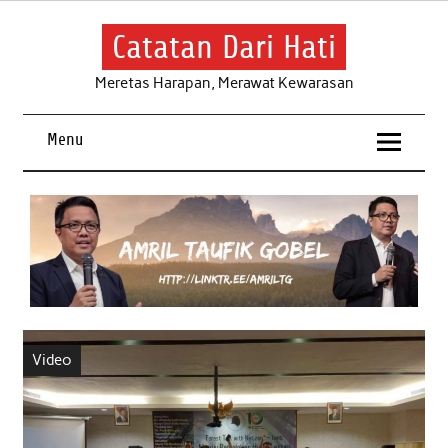
Skip
to
content
Catatan Dari Hati
Meretas Harapan, Merawat Kewarasan
Menu
Video