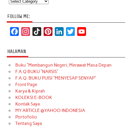
Categories
FOLLOW ME:
F
I
T
P
L
T
Y
a
n
i
i
i
w
o
c
s
k
n
n
i
u
HALAMAN
e
t
T
t
k
t
T
Buku “Membangun Negeri, Merawat Masa Depan
b
a
o
e
e
t
u
F.A.Q BUKU “NARSIS”
o
g
k
r
d
e
b
F.A.Q. BUKU PUISI “MENYESAP SENYAP”
o
r
e
I
r
e
Front Page
Karya & Kiprah
k
a
s
n
KOLEKSI E-BOOK
m
t
Kontak Saya
MY ARTICLE @YAHOO INDONESIA
Portofolio
Tentang Saya