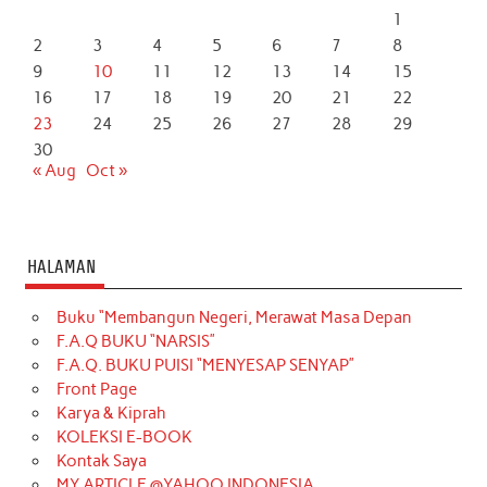
1
2
3
4
5
6
7
8
9
10
11
12
13
14
15
16
17
18
19
20
21
22
23
24
25
26
27
28
29
30
« Aug
Oct »
HALAMAN
Buku “Membangun Negeri, Merawat Masa Depan
F.A.Q BUKU “NARSIS”
F.A.Q. BUKU PUISI “MENYESAP SENYAP”
Front Page
Karya & Kiprah
KOLEKSI E-BOOK
Kontak Saya
MY ARTICLE @YAHOO INDONESIA