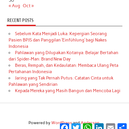
30
« Aug
Oct »
RECENT POSTS
Sebelum Kata Menjadi Luka: Kepergian Seorang
Pasien BPJS dan Panggilan ‘Einfühlung’ bagi Nakes
Indonesia
Pahlawan yang Dilupakan Kotanya: Belajar Bertahan
dari Spider-Man: Brand New Day
Beras, Rempah, dan Kedaulatan: Membaca Ulang Peta
Pertahanan Indonesia
Jaring yang Tak Pernah Putus: Catatan Cinta untuk
Pahlawan yang Sendirian
Kepada Mereka yang Masih Bangun dan Mencoba Lagi
Powered by
WordPress
and
Anderson
.
Facebook
Twitter
WhatsApp
LinkedIn
Email
S