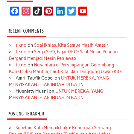
F
I
T
P
L
T
Y
a
n
i
i
i
w
o
c
s
k
n
n
i
u
RECENT COMMENTS
e
t
T
t
k
t
T
tikno
on
Soal Ikhlas, Kita Semua Masih Amatir
b
a
o
e
e
t
u
tikno
on
Senja SEO, Fajar GEO: Saat Mesin Pencari
o
g
k
r
d
e
b
Berganti Menjadi Mesin Penjawab
o
r
e
I
r
e
tikno
on
Nusantara di Persimpangan Gelombang:
Konstruksi Maritim, Laut Kita, dan Tanggung Jawab Kita
k
a
s
n
Amril Taufik Gobel
on
UNTUK MEREKA, YANG
m
t
MENYISAKAN JEJAK INDAH DI BATIN
Musniaty Musni
on
UNTUK MEREKA, YANG
MENYISAKAN JEJAK INDAH DI BATIN
POSTING TERAKHIR
Sebelum Kata Menjadi Luka: Kepergian Seorang