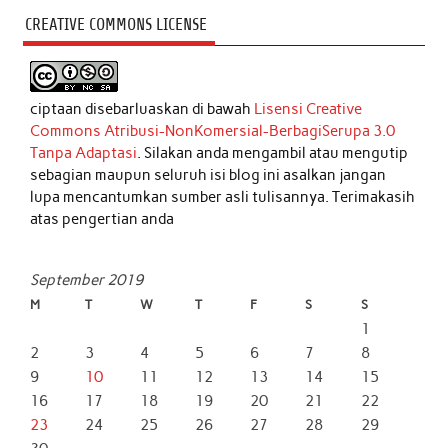
CREATIVE COMMONS LICENSE
ciptaan disebarluaskan di bawah
Lisensi Creative
Commons Atribusi-NonKomersial-BerbagiSerupa 3.0
Tanpa Adaptasi
. Silakan anda mengambil atau mengutip
sebagian maupun seluruh isi blog ini asalkan jangan
lupa mencantumkan sumber asli tulisannya. Terimakasih
atas pengertian anda
September 2019
M
T
W
T
F
S
S
1
2
3
4
5
6
7
8
9
10
11
12
13
14
15
16
17
18
19
20
21
22
23
24
25
26
27
28
29