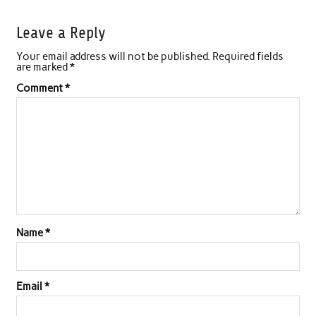
c
i
a
n
a
a
Leave a Reply
e
t
t
k
i
r
Your email address will not be published.
Required fields
b
t
s
e
l
e
are marked
*
o
e
A
d
Comment
*
o
r
p
I
k
p
n
Name
*
Email
*