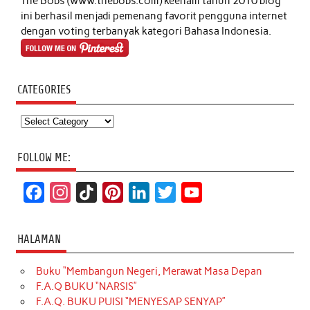
The Bobs (www.thebobs.com) keenam tahun 2010 blog
ini berhasil menjadi pemenang favorit pengguna internet
dengan voting terbanyak kategori Bahasa Indonesia.
CATEGORIES
Categories
FOLLOW ME:
F
I
T
P
L
T
Y
a
n
i
i
i
w
o
c
s
k
n
n
i
u
HALAMAN
e
t
T
t
k
t
T
Buku “Membangun Negeri, Merawat Masa Depan
b
a
o
e
e
t
u
F.A.Q BUKU “NARSIS”
o
g
k
r
d
e
b
F.A.Q. BUKU PUISI “MENYESAP SENYAP”