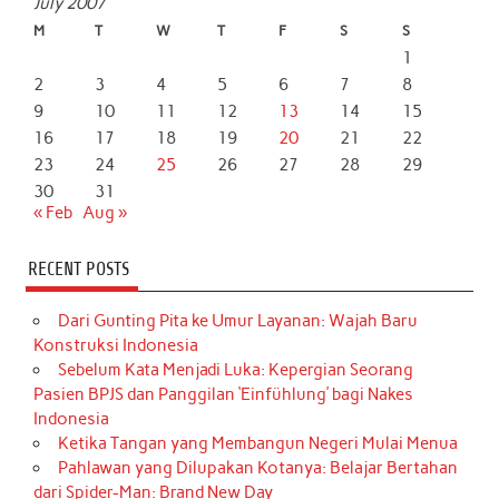
July 2007
M
T
W
T
F
S
S
1
2
3
4
5
6
7
8
9
10
11
12
13
14
15
16
17
18
19
20
21
22
23
24
25
26
27
28
29
30
31
« Feb
Aug »
RECENT POSTS
Dari Gunting Pita ke Umur Layanan: Wajah Baru
Konstruksi Indonesia
Sebelum Kata Menjadi Luka: Kepergian Seorang
Pasien BPJS dan Panggilan ‘Einfühlung’ bagi Nakes
Indonesia
Ketika Tangan yang Membangun Negeri Mulai Menua
Pahlawan yang Dilupakan Kotanya: Belajar Bertahan
dari Spider-Man: Brand New Day