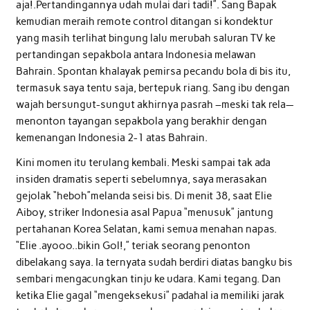
aja!.Pertandingannya udah mulai dari tadi!”. Sang Bapak
kemudian meraih remote control ditangan si kondektur
yang masih terlihat bingung lalu merubah saluran TV ke
pertandingan sepakbola antara Indonesia melawan
Bahrain. Spontan khalayak pemirsa pecandu bola di bis itu,
termasuk saya tentu saja, bertepuk riang. Sang ibu dengan
wajah bersungut-sungut akhirnya pasrah –meski tak rela—
menonton tayangan sepakbola yang berakhir dengan
kemenangan Indonesia 2-1 atas Bahrain.
Kini momen itu terulang kembali. Meski sampai tak ada
insiden dramatis seperti sebelumnya, saya merasakan
gejolak “heboh”melanda seisi bis. Di menit 38, saat Elie
Aiboy, striker Indonesia asal Papua “menusuk” jantung
pertahanan Korea Selatan, kami semua menahan napas.
“Elie .ayooo..bikin Gol!,” teriak seorang penonton
dibelakang saya. Ia ternyata sudah berdiri diatas bangku bis
sembari mengacungkan tinju ke udara. Kami tegang. Dan
ketika Elie gagal “mengeksekusi” padahal ia memiliki jarak