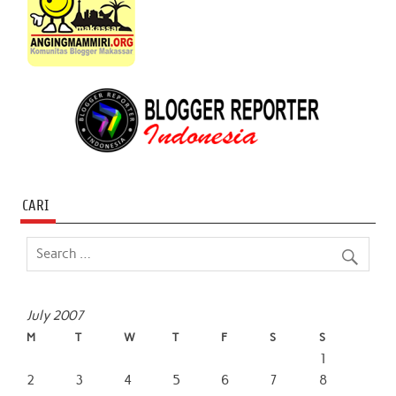
CARI
July 2007
M
T
W
T
F
S
S
1
2
3
4
5
6
7
8