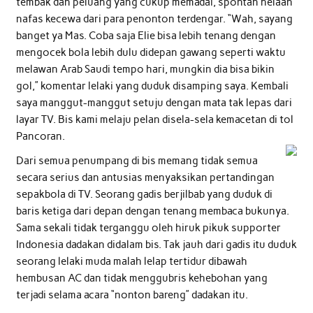
tembak dan peluang yang cukup memadai, spontan helaan
nafas kecewa dari para penonton terdengar. “Wah, sayang
banget ya Mas. Coba saja Elie bisa lebih tenang dengan
mengocek bola lebih dulu didepan gawang seperti waktu
melawan Arab Saudi tempo hari, mungkin dia bisa bikin
gol,” komentar lelaki yang duduk disamping saya. Kembali
saya manggut-manggut setuju dengan mata tak lepas dari
layar TV. Bis kami melaju pelan disela-sela kemacetan di tol
Pancoran.
Dari semua penumpang di bis memang tidak semua
secara serius dan antusias menyaksikan pertandingan
sepakbola di TV. Seorang gadis berjilbab yang duduk di
baris ketiga dari depan dengan tenang membaca bukunya.
Sama sekali tidak terganggu oleh hiruk pikuk supporter
Indonesia dadakan didalam bis. Tak jauh dari gadis itu duduk
seorang lelaki muda malah lelap tertidur dibawah
hembusan AC dan tidak menggubris kehebohan yang
terjadi selama acara “nonton bareng” dadakan itu.