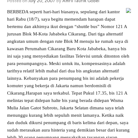
Posted on
July 20, 2007
by
Amril Taufik Gobel
BERBEDA seperti hari-hari biasanya, sepulang dari kantor
hari Rabu (18/7), saya begitu memendam harapan dapat
bertemu dan akhirnya ikut dengan “shuttle bus” Nomor 121 A
jurusan Blok M-Kota Jababeka Cikarang. Dari tiga alternatif
angkutan umum dengan rute Blok M menuju ke rumah saya di
kawasan Perumahan Cikarang Baru Kota Jababeka, hanya bis
ini saja yang menyediakan fasilitas Televisi untuk ditonton oleh
para penumpangnya. Meski untuk itu, kompensasinya adalah
tarifnya relatif lebih mahal dari dua bis angkutan alternatif
lainnya. Kebanyakan para penumpang bis ini adalah pekerja
komuter yang bekerja di Jakarta namun berdomisili di
Cikarang.
Harapan saya terkabul. Tepat Pukul 17.35, bis 121 A
melintas tepat didepan halte bis yang berada didepan Wisma
Mulia Jalan Gatot Subroto, Jakarta Selatan dimana saya telah
menunggu kurang lebih sepuluh menit lamanya. Ketika naik
dan duduk dikursi penumpang di baris kelima dari depan, saya
sudah merasakan aura histeria yang demikian besar dari kurang
lebih 30 orang penumpang menyaksikan tayangan siaran