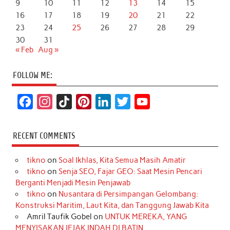
9
10
11
12
13
14
15
16
17
18
19
20
21
22
23
24
25
26
27
28
29
30
31
« Feb
Aug »
FOLLOW ME:
F
I
T
P
L
T
Y
a
n
i
i
i
w
o
c
s
k
n
n
i
u
RECENT COMMENTS
e
t
T
t
k
t
T
tikno
on
Soal Ikhlas, Kita Semua Masih Amatir
b
a
o
e
e
t
u
tikno
on
Senja SEO, Fajar GEO: Saat Mesin Pencari
o
g
k
r
d
e
b
Berganti Menjadi Mesin Penjawab
o
r
e
I
r
e
tikno
on
Nusantara di Persimpangan Gelombang:
Konstruksi Maritim, Laut Kita, dan Tanggung Jawab Kita
k
a
s
n
Amril Taufik Gobel
on
UNTUK MEREKA, YANG
m
t
MENYISAKAN JEJAK INDAH DI BATIN