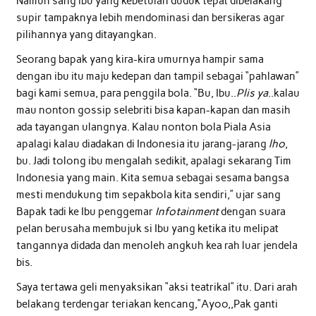
Namun sang ibu yang kebetulan duduk tepat dibelakang
supir tampaknya lebih mendominasi dan bersikeras agar
pilihannya yang ditayangkan.
Seorang bapak yang kira-kira umurnya hampir sama
dengan ibu itu maju kedepan dan tampil sebagai “pahlawan”
bagi kami semua, para penggila bola. “Bu, Ibu..
Plis ya
..kalau
mau nonton gossip selebriti bisa kapan-kapan dan masih
ada tayangan ulangnya. Kalau nonton bola Piala Asia
apalagi kalau diadakan di Indonesia itu jarang-jarang
lho
,
bu. Jadi tolong ibu mengalah sedikit, apalagi sekarang Tim
Indonesia yang main. Kita semua sebagai sesama bangsa
mesti mendukung tim sepakbola kita sendiri,” ujar sang
Bapak tadi ke Ibu penggemar
Infotainment
dengan suara
pelan berusaha membujuk si Ibu yang ketika itu melipat
tangannya didada dan menoleh angkuh kea rah luar jendela
bis.
Saya tertawa geli menyaksikan “aksi teatrikal” itu. Dari arah
belakang terdengar teriakan kencang,”Ayoo,,Pak ganti