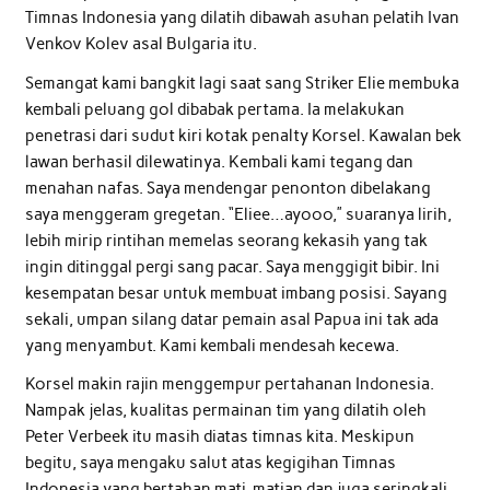
Timnas Indonesia yang dilatih dibawah asuhan pelatih Ivan
Venkov Kolev asal Bulgaria itu.
Semangat kami bangkit lagi saat sang Striker Elie membuka
kembali peluang gol dibabak pertama. Ia melakukan
penetrasi dari sudut kiri kotak penalty Korsel. Kawalan bek
lawan berhasil dilewatinya. Kembali kami tegang dan
menahan nafas. Saya mendengar penonton dibelakang
saya menggeram gregetan. “Eliee…ayooo,” suaranya lirih,
lebih mirip rintihan memelas seorang kekasih yang tak
ingin ditinggal pergi sang pacar. Saya menggigit bibir. Ini
kesempatan besar untuk membuat imbang posisi. Sayang
sekali, umpan silang datar pemain asal Papua ini tak ada
yang menyambut. Kami kembali mendesah kecewa.
Korsel makin rajin menggempur pertahanan Indonesia.
Nampak jelas, kualitas permainan tim yang dilatih oleh
Peter Verbeek itu masih diatas timnas kita. Meskipun
begitu, saya mengaku salut atas kegigihan Timnas
Indonesia yang bertahan mati-matian dan juga seringkali