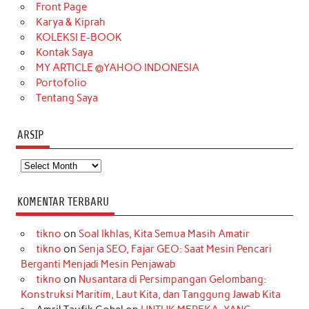
o
r
e
I
r
e
Front Page
Karya & Kiprah
k
a
s
n
KOLEKSI E-BOOK
m
t
Kontak Saya
MY ARTICLE @YAHOO INDONESIA
Portofolio
Tentang Saya
ARSIP
Arsip
KOMENTAR TERBARU
tikno
on
Soal Ikhlas, Kita Semua Masih Amatir
tikno
on
Senja SEO, Fajar GEO: Saat Mesin Pencari
Berganti Menjadi Mesin Penjawab
tikno
on
Nusantara di Persimpangan Gelombang:
Konstruksi Maritim, Laut Kita, dan Tanggung Jawab Kita