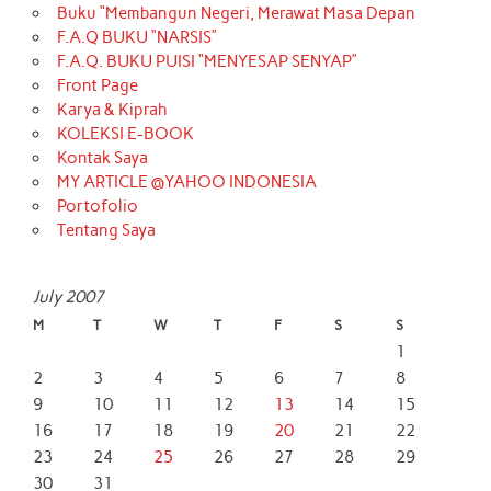
Buku “Membangun Negeri, Merawat Masa Depan
F.A.Q BUKU “NARSIS”
F.A.Q. BUKU PUISI “MENYESAP SENYAP”
Front Page
Karya & Kiprah
KOLEKSI E-BOOK
Kontak Saya
MY ARTICLE @YAHOO INDONESIA
Portofolio
Tentang Saya
July 2007
M
T
W
T
F
S
S
1
2
3
4
5
6
7
8
9
10
11
12
13
14
15
16
17
18
19
20
21
22
23
24
25
26
27
28
29
30
31