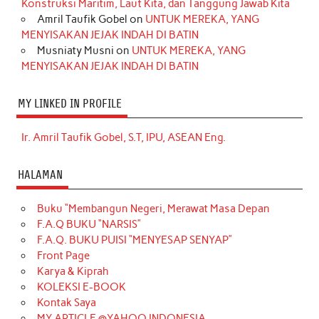
Konstruksi Maritim, Laut Kita, dan Tanggung Jawab Kita
Amril Taufik Gobel
on
UNTUK MEREKA, YANG
MENYISAKAN JEJAK INDAH DI BATIN
Musniaty Musni
on
UNTUK MEREKA, YANG
MENYISAKAN JEJAK INDAH DI BATIN
MY LINKED IN PROFILE
Ir. Amril Taufik Gobel, S.T, IPU, ASEAN Eng.
HALAMAN
Buku “Membangun Negeri, Merawat Masa Depan
F.A.Q BUKU “NARSIS”
F.A.Q. BUKU PUISI “MENYESAP SENYAP”
Front Page
Karya & Kiprah
KOLEKSI E-BOOK
Kontak Saya
MY ARTICLE @YAHOO INDONESIA