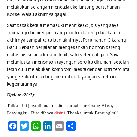
melakukan serangan mendadak ke jantung pertahanan
Korsel walau akhirnya gagal.
Saat babak kedua memasuki menit ke 65, bis yang saya
tumpangi dan menjadi ajang nonton bareng dadakan itu
akhirnya sampai ke tujuan akhirnya, Perumahan Cikarang
Baru. Sebuah perjalanan mengesankan nonton bareng
diatas bis selama kurang lebih satu setengah jam. Saya
melanjutkan menonton tayangan seru itu dirumah, setelah
lebih dulu melakukan kompromi mesra dengan istri tercinta
yang ketika itu sedang menonton tayangan sinetron
kegemarannya.
Update (20/7):
Tulisan ini juga dimuat di situs Jurnalisme Orang Biasa,
Panyingkul. Bisa dibaca
disini
. Thanks untuk Panyingkul!
F
T
W
L
E
S
a
w
h
i
m
h