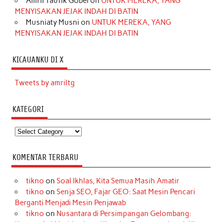
Amril Taufik Gobel
on
UNTUK MEREKA, YANG
MENYISAKAN JEJAK INDAH DI BATIN
Musniaty Musni
on
UNTUK MEREKA, YANG
MENYISAKAN JEJAK INDAH DI BATIN
KICAUANKU DI X
Tweets by amriltg
KATEGORI
Kategori
KOMENTAR TERBARU
tikno
on
Soal Ikhlas, Kita Semua Masih Amatir
tikno
on
Senja SEO, Fajar GEO: Saat Mesin Pencari
Berganti Menjadi Mesin Penjawab
tikno
on
Nusantara di Persimpangan Gelombang: