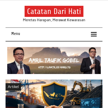
Skip
to
content
Catatan Dari Hati
Meretas Harapan, Merawat Kewarasan
Menu
Artikel