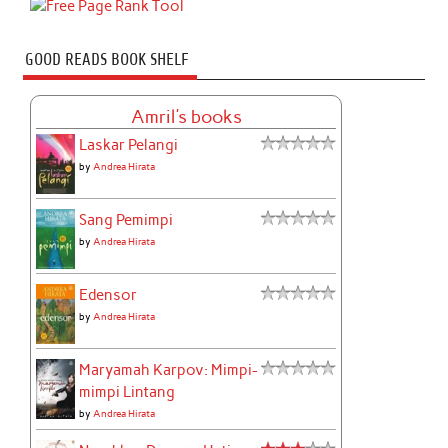
GOOD READS BOOK SHELF
Amril's books
Laskar Pelangi
by
Andrea Hirata
Sang Pemimpi
by
Andrea Hirata
Edensor
by
Andrea Hirata
Maryamah Karpov: Mimpi-
mimpi Lintang
by
Andrea Hirata