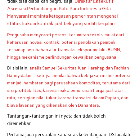
tidak bisa diabaikan begitu saja.
Direktur Eksekutif
Asosiasi Pertambangan Batu Bara Indonesia Gita
Mahyarani meminta ketegasan pemerintah mengenai
status hukum kontrak jual-beli yang sudah berjalan.
Pengusaha menyoroti potensi kerumitan teknis, mulai dari
keharusan novasi kontrak, potensi penolakan pembeli
terhadap perubahan alur transaksi ekspor melalui BUMN,
hingga mekanisme perlindungan kewajiban pengusaha
.
Di sisi lain,
analis Samuel Sekuritas Juan Harahap dan Fadhlan
Banny dalam risetnya menilai bahwa kebijakan ini berpotensi
menjadi hambatan bagi perusahaan komoditas, terutama dari
sisi profitabilitas, karena risiko penurunan harga jual rata-
rata, kerugian nilai tukar karena transaksi dalam Rupiah, dan
biaya layanan yang dikenakan oleh Danantara
.
Tantangan-tantangan ini nyata dan tidak boleh
diremehkan.
Pertama, ada persoalan kapasitas kelembagaan. DSI adalah