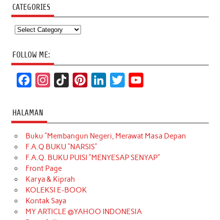
CATEGORIES
Categories
FOLLOW ME:
F
I
T
P
L
T
Y
a
n
i
i
i
w
o
c
s
k
n
n
i
u
HALAMAN
e
t
T
t
k
t
T
Buku “Membangun Negeri, Merawat Masa Depan
b
a
o
e
e
t
u
F.A.Q BUKU “NARSIS”
o
g
k
r
d
e
b
F.A.Q. BUKU PUISI “MENYESAP SENYAP”
o
r
e
I
r
e
Front Page
Karya & Kiprah
k
a
s
n
KOLEKSI E-BOOK
m
t
Kontak Saya
MY ARTICLE @YAHOO INDONESIA