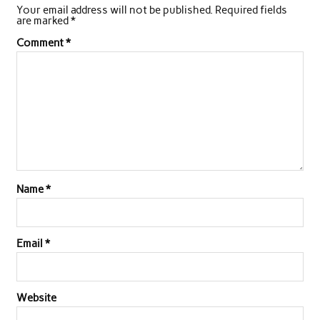
Your email address will not be published.
Required fields
b
t
s
e
l
e
are marked
*
o
e
A
d
Comment
*
o
r
p
I
k
p
n
Name
*
Email
*
Website