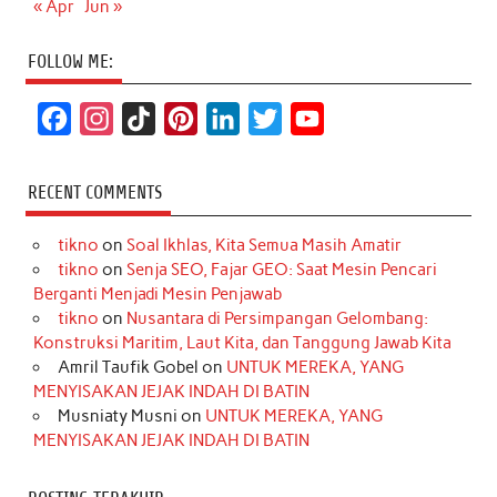
« Apr
Jun »
FOLLOW ME:
F
I
T
P
L
T
Y
a
n
i
i
i
w
o
c
s
k
n
n
i
u
RECENT COMMENTS
e
t
T
t
k
t
T
tikno
on
Soal Ikhlas, Kita Semua Masih Amatir
b
a
o
e
e
t
u
tikno
on
Senja SEO, Fajar GEO: Saat Mesin Pencari
o
g
k
r
d
e
b
Berganti Menjadi Mesin Penjawab
o
r
e
I
r
e
tikno
on
Nusantara di Persimpangan Gelombang:
Konstruksi Maritim, Laut Kita, dan Tanggung Jawab Kita
k
a
s
n
Amril Taufik Gobel
on
UNTUK MEREKA, YANG
m
t
MENYISAKAN JEJAK INDAH DI BATIN
Musniaty Musni
on
UNTUK MEREKA, YANG
MENYISAKAN JEJAK INDAH DI BATIN