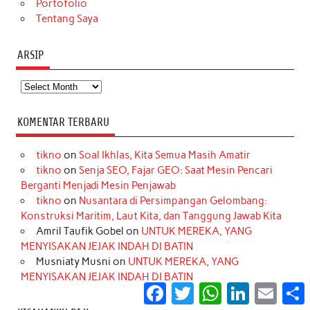
Portofolio
Tentang Saya
ARSIP
Arsip
KOMENTAR TERBARU
tikno
on
Soal Ikhlas, Kita Semua Masih Amatir
tikno
on
Senja SEO, Fajar GEO: Saat Mesin Pencari
Berganti Menjadi Mesin Penjawab
tikno
on
Nusantara di Persimpangan Gelombang:
Konstruksi Maritim, Laut Kita, dan Tanggung Jawab Kita
Amril Taufik Gobel
on
UNTUK MEREKA, YANG
MENYISAKAN JEJAK INDAH DI BATIN
Musniaty Musni
on
UNTUK MEREKA, YANG
MENYISAKAN JEJAK INDAH DI BATIN
Facebook
Twitter
WhatsApp
LinkedIn
Email
S