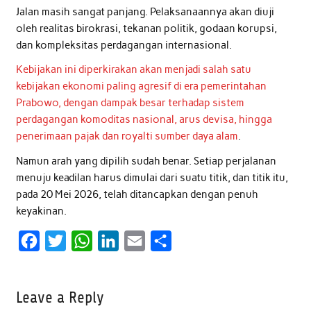
Jalan masih sangat panjang. Pelaksanaannya akan diuji
oleh realitas birokrasi, tekanan politik, godaan korupsi,
dan kompleksitas perdagangan internasional.
Kebijakan ini diperkirakan akan menjadi salah satu
kebijakan ekonomi paling agresif di era pemerintahan
Prabowo, dengan dampak besar terhadap sistem
perdagangan komoditas nasional, arus devisa, hingga
penerimaan pajak dan royalti sumber daya alam
.
Namun arah yang dipilih sudah benar. Setiap perjalanan
menuju keadilan harus dimulai dari suatu titik, dan titik itu,
pada 20 Mei 2026, telah ditancapkan dengan penuh
keyakinan.
F
T
W
L
E
S
a
w
h
i
m
h
c
i
a
n
a
a
Leave a Reply
e
t
t
k
i
r