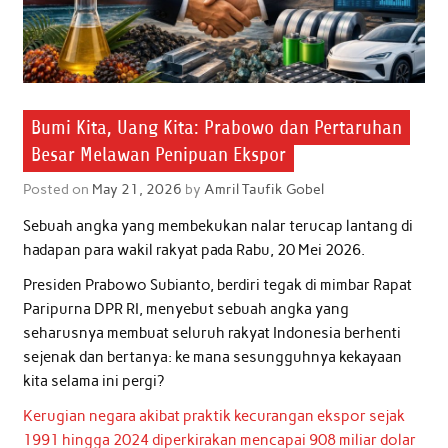
Bumi Kita, Uang Kita: Prabowo dan Pertaruhan
Besar Melawan Penipuan Ekspor
Posted on
May 21, 2026
by
Amril Taufik Gobel
Sebuah angka yang membekukan nalar terucap lantang di
hadapan para wakil rakyat pada Rabu, 20 Mei 2026.
Presiden Prabowo Subianto, berdiri tegak di mimbar Rapat
Paripurna DPR RI, menyebut sebuah angka yang
seharusnya membuat seluruh rakyat Indonesia berhenti
sejenak dan bertanya: ke mana sesungguhnya kekayaan
kita selama ini pergi?
Kerugian negara akibat praktik kecurangan ekspor sejak
1991 hingga 2024 diperkirakan mencapai 908 miliar dolar