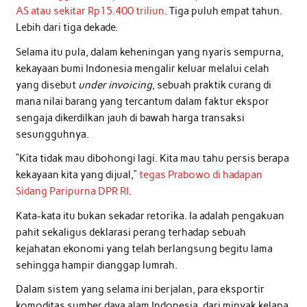
AS atau sekitar Rp15.400 triliun
. Tiga puluh empat tahun.
Lebih dari tiga dekade.
Selama itu pula, dalam keheningan yang nyaris sempurna,
kekayaan bumi Indonesia mengalir keluar melalui celah
yang disebut
under invoicing
, sebuah praktik curang di
mana nilai barang yang tercantum dalam faktur ekspor
sengaja dikerdilkan jauh di bawah harga transaksi
sesungguhnya.
“Kita tidak mau dibohongi lagi. Kita mau tahu persis berapa
kekayaan kita yang dijual,”
tegas Prabowo di hadapan
Sidang Paripurna DPR RI
.
Kata-kata itu bukan sekadar retorika. Ia adalah pengakuan
pahit sekaligus deklarasi perang terhadap sebuah
kejahatan ekonomi yang telah berlangsung begitu lama
sehingga hampir dianggap lumrah.
Dalam sistem yang selama ini berjalan, para eksportir
komoditas sumber daya alam Indonesia, dari minyak kelapa