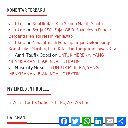
KOMENTAR TERBARU
tikno
on
Soal Ikhlas, Kita Semua Masih Amatir
tikno
on
Senja SEO, Fajar GEO: Saat Mesin Pencari
Berganti Menjadi Mesin Penjawab
tikno
on
Nusantara di Persimpangan Gelombang:
Konstruksi Maritim, Laut Kita, dan Tanggung Jawab Kita
Amril Taufik Gobel
on
UNTUK MEREKA, YANG
MENYISAKAN JEJAK INDAH DI BATIN
Musniaty Musni
on
UNTUK MEREKA, YANG
MENYISAKAN JEJAK INDAH DI BATIN
MY LINKED IN PROFILE
Ir. Amril Taufik Gobel, S.T, IPU, ASEAN Eng.
HALAMAN
Facebook
Twitter
WhatsApp
LinkedIn
Email
S