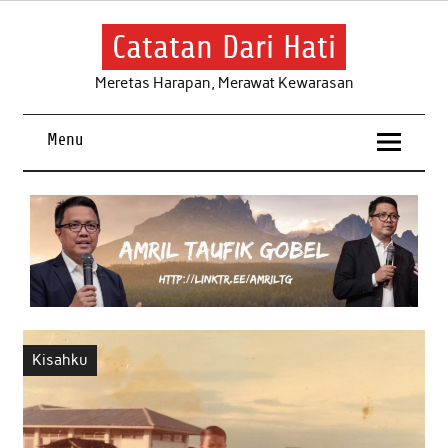
Skip
to
content
Catatan Dari Hati
Meretas Harapan, Merawat Kewarasan
Menu
Kisahku