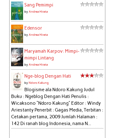
Sang Pemimpi
by
Andrea Hirata
Edensor
by
Andrea Hirata
Maryamah Karpov: Mimpi-
mimpi Lintang
by
Andrea Hirata
Nge-blog Dengan Hati
by
Ndoro Kakung
Blogisme ala Ndoro Kakung Judul
Buku : Ngeblog Dengan Hati Penulis :
Wicaksono “Ndoro Kakung” Editor : Windy
Ariestanty Penerbit : Gagas Media, Terbitan :
Cetakan pertama, 2009 Jumlah Halaman :
142 Di ranah blog Indonesia, nama N...