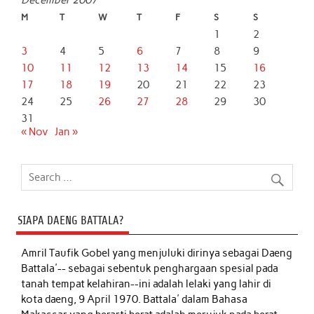
M
T
W
T
F
S
S
1
2
3
4
5
6
7
8
9
10
11
12
13
14
15
16
17
18
19
20
21
22
23
24
25
26
27
28
29
30
31
« Nov
Jan »
SIAPA DAENG BATTALA?
Amril Taufik Gobel
yang menjuluki dirinya sebagai Daeng
Battala'-- sebagai sebentuk penghargaan spesial pada
tanah tempat kelahiran--ini adalah lelaki yang lahir di
kota daeng, 9 April 1970. Battala' dalam Bahasa