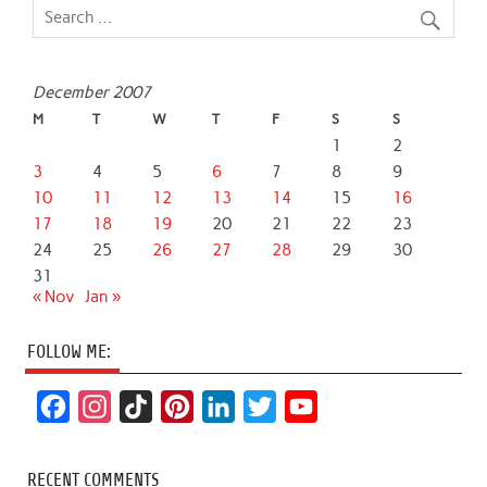
December 2007
M
T
W
T
F
S
S
1
2
3
4
5
6
7
8
9
10
11
12
13
14
15
16
17
18
19
20
21
22
23
24
25
26
27
28
29
30
31
« Nov
Jan »
FOLLOW ME:
F
I
T
P
L
T
Y
a
n
i
i
i
w
o
c
s
k
n
n
i
u
RECENT COMMENTS