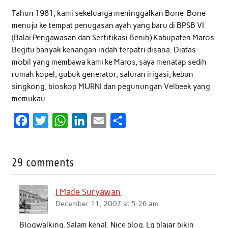
Tahun 1981, kami sekeluarga meninggalkan Bone-Bone
menuju ke tempat penugasan ayah yang baru di BPSB VI
(Balai Pengawasan dan Sertifikasi Benih) Kabupaten Maros.
Begitu banyak kenangan indah terpatri disana. Diatas
mobil yang membawa kami ke Maros, saya menatap sedih
rumah kopel, gubuk generator, saluran irigasi, kebun
singkong, bioskop MURNI dan pegunungan Velbeek yang
memukau.
F
T
W
L
E
S
a
w
h
i
m
h
c
i
a
n
a
a
29 comments
e
t
t
k
i
r
b
t
s
e
l
e
I Made Suryawan
o
e
A
d
December 11, 2007 at 5:26 am
o
r
p
I
Blogwalking. Salam kenal. Nice blog. Lg blajar bikin
k
p
n