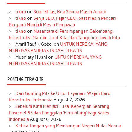
e
t
T
t
k
t
T
tikno
on
Soal Ikhlas, Kita Semua Masih Amatir
b
a
o
e
e
t
u
tikno
on
Senja SEO, Fajar GEO: Saat Mesin Pencari
o
g
k
r
d
e
b
Berganti Menjadi Mesin Penjawab
o
r
e
I
r
e
tikno
on
Nusantara di Persimpangan Gelombang:
Konstruksi Maritim, Laut Kita, dan Tanggung Jawab Kita
k
a
s
n
Amril Taufik Gobel
on
UNTUK MEREKA, YANG
m
t
MENYISAKAN JEJAK INDAH DI BATIN
Musniaty Musni
on
UNTUK MEREKA, YANG
MENYISAKAN JEJAK INDAH DI BATIN
POSTING TERAKHIR
Dari Gunting Pita ke Umur Layanan: Wajah Baru
Konstruksi Indonesia
August 7, 2026
Sebelum Kata Menjadi Luka: Kepergian Seorang
Pasien BPJS dan Panggilan ‘Einfühlung’ bagi Nakes
Indonesia
August 6, 2026
Ketika Tangan yang Membangun Negeri Mulai Menua