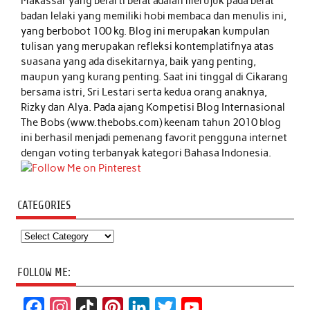
Makassar yang berarti berat adalah merujuk pada berat
badan lelaki yang memiliki hobi membaca dan menulis ini,
yang berbobot 100 kg. Blog ini merupakan kumpulan
tulisan yang merupakan refleksi kontemplatifnya atas
suasana yang ada disekitarnya, baik yang penting,
maupun yang kurang penting. Saat ini tinggal di Cikarang
bersama istri, Sri Lestari serta kedua orang anaknya,
Rizky dan Alya. Pada ajang Kompetisi Blog Internasional
The Bobs (www.thebobs.com) keenam tahun 2010 blog
ini berhasil menjadi pemenang favorit pengguna internet
dengan voting terbanyak kategori Bahasa Indonesia.
CATEGORIES
Categories
FOLLOW ME:
F
I
T
P
L
T
Y