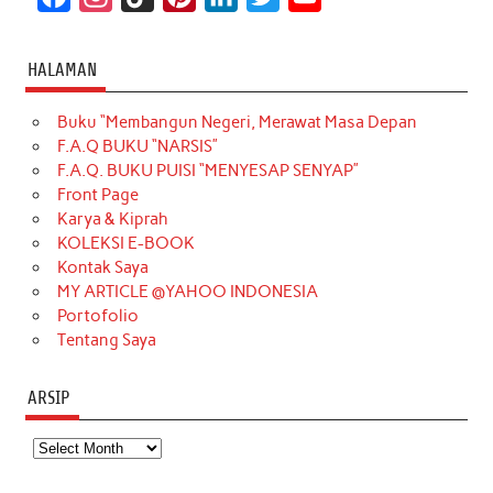
a
n
i
i
i
w
o
c
s
k
n
n
i
u
HALAMAN
e
t
T
t
k
t
T
Buku “Membangun Negeri, Merawat Masa Depan
b
a
o
e
e
t
u
F.A.Q BUKU “NARSIS”
o
g
k
r
d
e
b
F.A.Q. BUKU PUISI “MENYESAP SENYAP”
o
r
e
I
r
e
Front Page
Karya & Kiprah
k
a
s
n
KOLEKSI E-BOOK
m
t
Kontak Saya
MY ARTICLE @YAHOO INDONESIA
Portofolio
Tentang Saya
ARSIP
Arsip