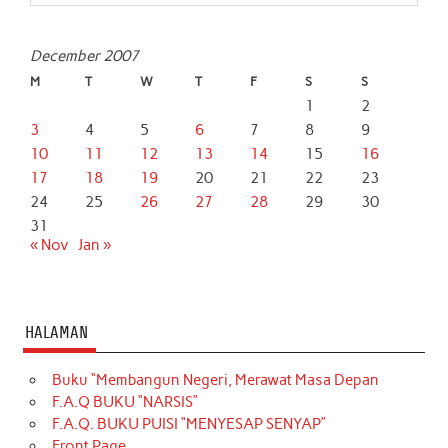
December 2007
M
T
W
T
F
S
S
1
2
3
4
5
6
7
8
9
10
11
12
13
14
15
16
17
18
19
20
21
22
23
24
25
26
27
28
29
30
31
« Nov
Jan »
HALAMAN
Buku “Membangun Negeri, Merawat Masa Depan
F.A.Q BUKU “NARSIS”
F.A.Q. BUKU PUISI “MENYESAP SENYAP”
Front Page