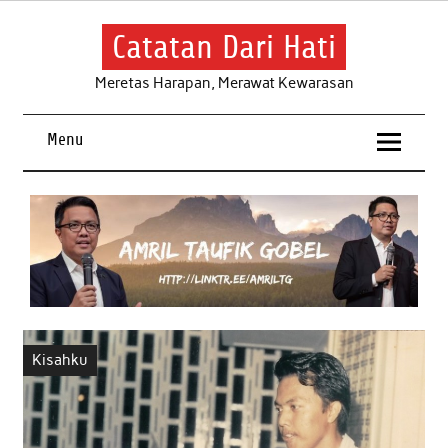
Skip
to
content
Catatan Dari Hati
Meretas Harapan, Merawat Kewarasan
Menu
Kisahku