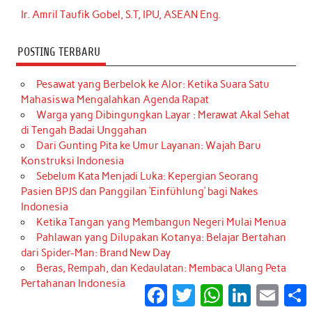
Ir. Amril Taufik Gobel, S.T, IPU, ASEAN Eng.
POSTING TERBARU
Pesawat yang Berbelok ke Alor: Ketika Suara Satu
Mahasiswa Mengalahkan Agenda Rapat
Warga yang Dibingungkan Layar : Merawat Akal Sehat
di Tengah Badai Unggahan
Dari Gunting Pita ke Umur Layanan: Wajah Baru
Konstruksi Indonesia
Sebelum Kata Menjadi Luka: Kepergian Seorang
Pasien BPJS dan Panggilan ‘Einfühlung’ bagi Nakes
Indonesia
Ketika Tangan yang Membangun Negeri Mulai Menua
Pahlawan yang Dilupakan Kotanya: Belajar Bertahan
dari Spider-Man: Brand New Day
Beras, Rempah, dan Kedaulatan: Membaca Ulang Peta
Pertahanan Indonesia
Facebook
Twitter
WhatsApp
LinkedIn
Email
S