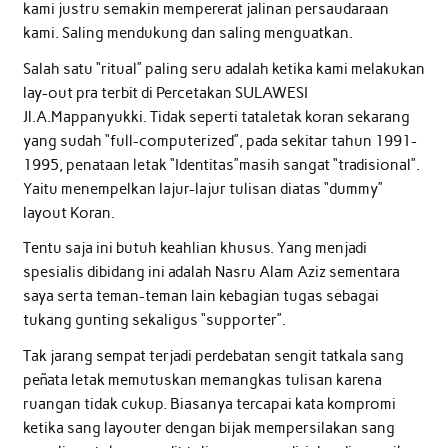
kami justru semakin mempererat jalinan persaudaraan
kami. Saling mendukung dan saling menguatkan.
Salah satu “ritual” paling seru adalah ketika kami melakukan
lay-out pra terbit di Percetakan SULAWESI
Jl.A.Mappanyukki. Tidak seperti tataletak koran sekarang
yang sudah “full-computerized”, pada sekitar tahun 1991-
1995, penataan letak “Identitas”masih sangat “tradisional”.
Yaitu menempelkan lajur-lajur tulisan diatas “dummy”
layout Koran.
Tentu saja ini butuh keahlian khusus. Yang menjadi
spesialis dibidang ini adalah Nasru Alam Aziz sementara
saya serta teman-teman lain kebagian tugas sebagai
tukang gunting sekaligus “supporter”.
Tak jarang sempat terjadi perdebatan sengit tatkala sang
peñata letak memutuskan memangkas tulisan karena
ruangan tidak cukup. Biasanya tercapai kata kompromi
ketika sang layouter dengan bijak mempersilakan sang