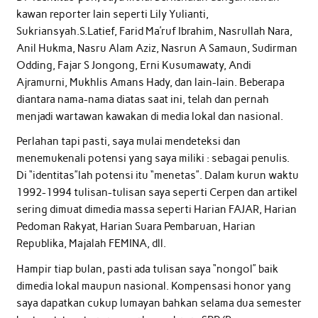
kawan reporter lain seperti Lily Yulianti,
Sukriansyah.S.Latief, Farid Ma’ruf Ibrahim, Nasrullah Nara,
Anil Hukma, Nasru Alam Aziz, Nasrun A Samaun, Sudirman
Odding, Fajar S Jongong, Erni Kusumawaty, Andi
Ajramurni, Mukhlis Amans Hady, dan lain-lain. Beberapa
diantara nama-nama diatas saat ini, telah dan pernah
menjadi wartawan kawakan di media lokal dan nasional.
Perlahan tapi pasti, saya mulai mendeteksi dan
menemukenali potensi yang saya miliki : sebagai penulis.
Di “identitas”lah potensi itu “menetas”. Dalam kurun waktu
1992-1994 tulisan-tulisan saya seperti Cerpen dan artikel
sering dimuat dimedia massa seperti Harian FAJAR, Harian
Pedoman Rakyat, Harian Suara Pembaruan, Harian
Republika, Majalah FEMINA, dll.
Hampir tiap bulan, pasti ada tulisan saya “nongol” baik
dimedia lokal maupun nasional. Kompensasi honor yang
saya dapatkan cukup lumayan bahkan selama dua semester