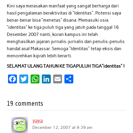
Kini saya merasakan manfaat yang sangat berharga dari
hasil pengalaman beraktivitas di “Identitas”. Potensi saya
benar-benar bisa “menetas” disana. Memasuki usia
“identitas” ke tiga puluh tiga yang jatuh pada tanggal 16
Desember 2007 nanti, koran kampus ini telah
menghasilkan jajaran jurnalis-jurnalis dan penulis-penulis
handal asal Makassar. Semoga “Identitas” tetap eksis dan
menorehkan kiprah lebih berarti.
SELAMAT ULANG TAHUN KE TIGAPULUH TIGA“identitas” !
F
T
W
L
E
S
a
w
h
i
m
h
c
i
a
n
a
a
19 comments
e
t
t
k
i
r
b
t
s
e
l
e
yaya
o
e
A
d
December 12, 2007 at 9:39 am
o
r
p
I