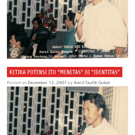
KETIKA POTENSI ITU “MENETAS” DI “IDENTITAS”
Posted on
December 12, 2007
by
Amril Taufik Gobel