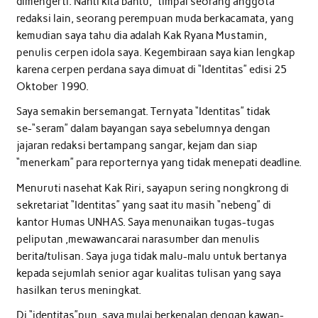
dimengerti. Nanti kita bantu,” timpal seorang anggota
redaksi lain, seorang perempuan muda berkacamata, yang
kemudian saya tahu dia adalah Kak Ryana Mustamin,
penulis cerpen idola saya. Kegembiraan saya kian lengkap
karena cerpen perdana saya dimuat di “Identitas” edisi 25
Oktober 1990.
Saya semakin bersemangat. Ternyata “Identitas” tidak
se-“seram” dalam bayangan saya sebelumnya dengan
jajaran redaksi bertampang sangar, kejam dan siap
“menerkam” para reporternya yang tidak menepati deadline.
Menuruti nasehat Kak Riri, sayapun sering nongkrong di
sekretariat “Identitas” yang saat itu masih “nebeng” di
kantor Humas UNHAS. Saya menunaikan tugas-tugas
peliputan ,mewawancarai narasumber dan menulis
berita/tulisan. Saya juga tidak malu-malu untuk bertanya
kepada sejumlah senior agar kualitas tulisan yang saya
hasilkan terus meningkat.
Di “identitas”pun, saya mulai berkenalan dengan kawan-