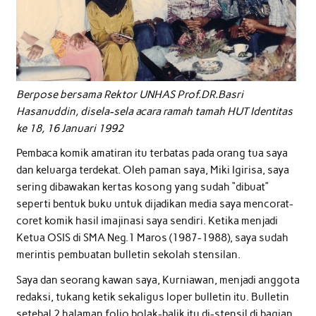
Berpose bersama Rektor UNHAS Prof.DR.Basri
Hasanuddin, disela-sela acara ramah tamah HUT Identitas
ke 18, 16 Januari 1992
Pembaca komik amatiran itu terbatas pada orang tua saya
dan keluarga terdekat. Oleh paman saya, Miki Igirisa, saya
sering dibawakan kertas kosong yang sudah “dibuat”
seperti bentuk buku untuk dijadikan media saya mencorat-
coret komik hasil imajinasi saya sendiri. Ketika menjadi
Ketua OSIS di SMA Neg.1 Maros (1987-1988), saya sudah
merintis pembuatan bulletin sekolah stensilan.
Saya dan seorang kawan saya, Kurniawan, menjadi anggota
redaksi, tukang ketik sekaligus loper bulletin itu. Bulletin
setebal 2 halaman folio bolak-balik itu di-stensil di bagian