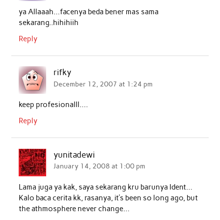
ya Allaaah…facenya beda bener mas sama
k
p
n
sekarang..hihihiih
Reply
rifky
December 12, 2007 at 1:24 pm
keep profesionalll….
Reply
yunitadewi
January 14, 2008 at 1:00 pm
Lama juga ya kak, saya sekarang kru barunya Ident…
Kalo baca cerita kk, rasanya, it’s been so long ago, but
the athmosphere never change…