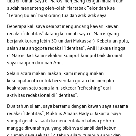
tiba di rumah saya di Maros menjelang tengah malam dan
sudah menenteng oleh-oleh Martabak Telor dan kue
“Terang Bulan” buat orang tua dan adik-adik saya.
Beberapa kali saya sempat mengundang kawan-kawan
redaksi “identitas” datang kerumah saya di Maros (yang
berjarak kurang lebih 30 km dari Makassar).
Kebetulan pula,
salah satu anggota redaksi “Identitas”, Anil Hukma tinggal
di Maros. Jadi kami sekalian kumpul-kumpul baik dirumah
saya maupun dirumah Anil.
Selain acara makan-makan, kami menggunakan
kesempatan itu untuk bersendau gurau dan menjalin
keakraban satu sama lain, sekedar “refreshing” dari
aktivitas redaksional di “identitas”.
Dua tahun silam, saya bertemu dengan kawan saya sesama
redaksi “Identitas”, Mukhlis Amans Hady di Jakarta. Saya
sangat gembira saat dia menceritakan bahwa pohon
mangga dirumahnya, yang bibitnya diambil dari kebun
dirumah saya sekitar 14 tahun silam, tumbuh subur dan