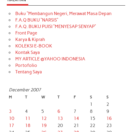
Buku “Membangun Negeri, Merawat Masa Depan
F.A.Q BUKU “NARSIS”
F.A.Q. BUKU PUISI “MENYESAP SENYAP”
Front Page
Karya & Kiprah
KOLEKSI E-BOOK
Kontak Saya
MY ARTICLE @YAHOO INDONESIA
Portofolio
Tentang Saya
December 2007
M
T
W
T
F
S
S
1
2
3
4
5
6
7
8
9
10
11
12
13
14
15
16
17
18
19
20
21
22
23