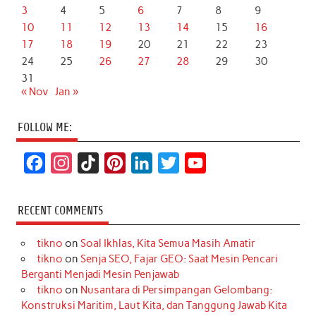
3
4
5
6
7
8
9
10
11
12
13
14
15
16
17
18
19
20
21
22
23
24
25
26
27
28
29
30
31
« Nov
Jan »
FOLLOW ME:
F
I
T
P
L
T
Y
a
n
i
i
i
w
o
c
s
k
n
n
i
u
RECENT COMMENTS
e
t
T
t
k
t
T
tikno
on
Soal Ikhlas, Kita Semua Masih Amatir
b
a
o
e
e
t
u
tikno
on
Senja SEO, Fajar GEO: Saat Mesin Pencari
o
g
k
r
d
e
b
Berganti Menjadi Mesin Penjawab
o
r
e
I
r
e
tikno
on
Nusantara di Persimpangan Gelombang:
Konstruksi Maritim, Laut Kita, dan Tanggung Jawab Kita
k
a
s
n