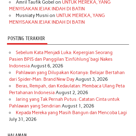
Amril Taufik Gobel
on
UNTUK MEREKA, YANG
m
t
MENYISAKAN JEJAK INDAH DI BATIN
Musniaty Musni
on
UNTUK MEREKA, YANG
MENYISAKAN JEJAK INDAH DI BATIN
POSTING TERAKHIR
Sebelum Kata Menjadi Luka: Kepergian Seorang
Pasien BPJS dan Panggilan ‘Einfühlung’ bagi Nakes
Indonesia
August 6, 2026
Pahlawan yang Dilupakan Kotanya: Belajar Bertahan
dari Spider-Man: Brand New Day
August 3, 2026
Beras, Rempah, dan Kedaulatan: Membaca Ulang Peta
Pertahanan Indonesia
August 2, 2026
Jaring yang Tak Pernah Putus: Catatan Cinta untuk
Pahlawan yang Sendirian
August 1, 2026
Kepada Mereka yang Masih Bangun dan Mencoba Lagi
July 31, 2026
HALAMAN