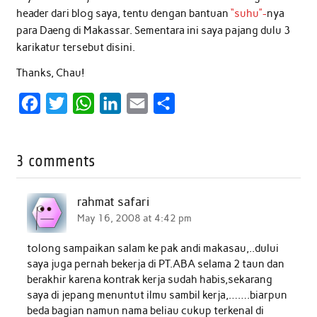
header dari blog saya, tentu dengan bantuan
“suhu”-
nya
para Daeng di Makassar. Sementara ini saya pajang dulu 3
karikatur tersebut disini.
Thanks, Chau!
F
T
W
L
E
S
a
w
h
i
m
h
c
i
a
n
a
a
3 comments
e
t
t
k
i
r
b
t
s
e
l
e
rahmat safari
o
e
A
d
May 16, 2008 at 4:42 pm
o
r
p
I
tolong sampaikan salam ke pak andi makasau,..dului
k
p
n
saya juga pernah bekerja di PT.ABA selama 2 taun dan
berakhir karena kontrak kerja sudah habis,sekarang
saya di jepang menuntut ilmu sambil kerja,…….biarpun
beda bagian namun nama beliau cukup terkenal di