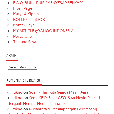
o
g
k
r
d
e
b
F.A.Q. BUKU PUISI “MENYESAP SENYAP”
o
r
e
I
r
e
Front Page
Karya & Kiprah
k
a
s
n
KOLEKSI E-BOOK
m
t
Kontak Saya
MY ARTICLE @YAHOO INDONESIA
Portofolio
Tentang Saya
ARSIP
Arsip
KOMENTAR TERBARU
tikno
on
Soal Ikhlas, Kita Semua Masih Amatir
tikno
on
Senja SEO, Fajar GEO: Saat Mesin Pencari
Berganti Menjadi Mesin Penjawab
tikno
on
Nusantara di Persimpangan Gelombang: