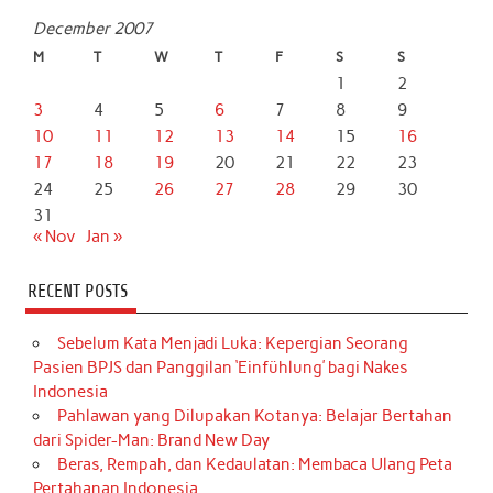
December 2007
M
T
W
T
F
S
S
1
2
3
4
5
6
7
8
9
10
11
12
13
14
15
16
17
18
19
20
21
22
23
24
25
26
27
28
29
30
31
« Nov
Jan »
RECENT POSTS
Sebelum Kata Menjadi Luka: Kepergian Seorang
Pasien BPJS dan Panggilan ‘Einfühlung’ bagi Nakes
Indonesia
Pahlawan yang Dilupakan Kotanya: Belajar Bertahan
dari Spider-Man: Brand New Day
Beras, Rempah, dan Kedaulatan: Membaca Ulang Peta
Pertahanan Indonesia