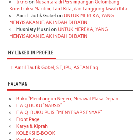
tikno
on
Nusantara di Persimpangan Gelombang:
Konstruksi Maritim, Laut Kita, dan Tanggung Jawab Kita
Amril Taufik Gobel
on
UNTUK MEREKA, YANG
MENYISAKAN JEJAK INDAH DI BATIN
Musniaty Musni
on
UNTUK MEREKA, YANG
MENYISAKAN JEJAK INDAH DI BATIN
MY LINKED IN PROFILE
Ir. Amril Taufik Gobel, S.T, IPU, ASEAN Eng.
HALAMAN
Buku “Membangun Negeri, Merawat Masa Depan
F.A.Q BUKU “NARSIS”
F.A.Q. BUKU PUISI “MENYESAP SENYAP”
Front Page
Karya & Kiprah
KOLEKSI E-BOOK
Kontak Saya