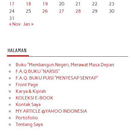
17
18
19
20
21
22
23
24
25
26
27
28
29
30
31
« Nov
Jan »
HALAMAN
Buku “Membangun Negeri, Merawat Masa Depan
F.A.Q BUKU “NARSIS”
F.A.Q. BUKU PUISI “MENYESAP SENYAP”
Front Page
Karya & Kiprah
KOLEKSI E-BOOK
Kontak Saya
MY ARTICLE @YAHOO INDONESIA
Portofolio
Tentang Saya