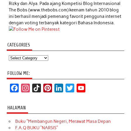
Rizky dan Alya. Pada ajang Kompetisi Blog Internasional
The Bobs (www.thebobs.com) keenam tahun 2010 blog
ini berhasil menjadi pemenang favorit pengguna internet
dengan voting terbanyak kategori Bahasa Indonesia.
CATEGORIES
Categories
FOLLOW ME:
F
I
T
P
L
T
Y
a
n
i
i
i
w
o
c
s
k
n
n
i
u
HALAMAN
e
t
T
t
k
t
T
Buku “Membangun Negeri, Merawat Masa Depan
b
a
o
e
e
t
u
F.A.Q BUKU “NARSIS”