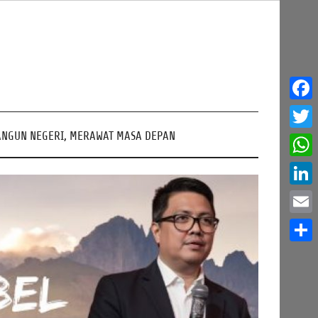
Face
NGUN NEGERI, MERAWAT MASA DEPAN
Twitt
What
Linke
Email
Share