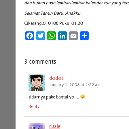
dan bukan pada lembar-lembar kalender tua yang te
Selamat Tahun Baru, Anakku..
Cikarang,010108 Pukul 01.30
F
T
W
L
E
S
a
w
h
i
m
h
c
i
a
n
a
a
3 comments
e
t
t
k
i
r
b
t
s
e
l
e
dodot
o
e
A
d
January 1, 2008 at 2:22 am
o
r
p
I
k
p
n
tidurnya pake bantal yo….
Reply
rusle