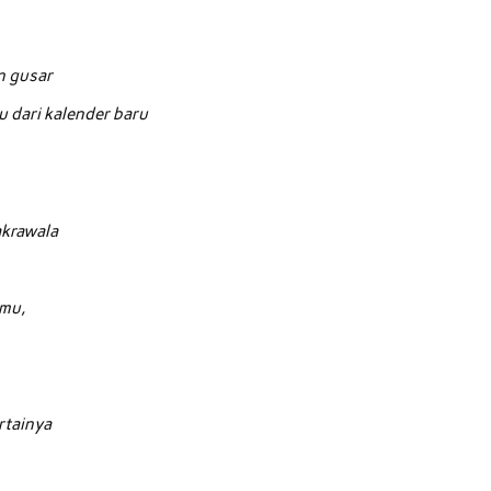
n gusar
u dari kalender baru
akrawala
lmu,
rtainya