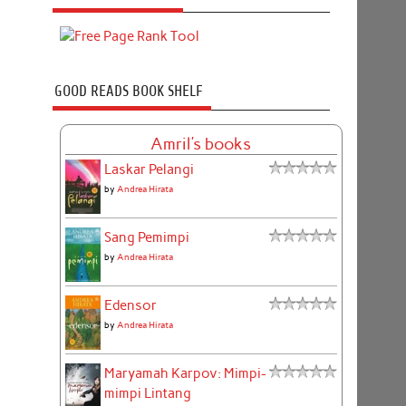
GOOD READS BOOK SHELF
Amril's books
Laskar Pelangi
by
Andrea Hirata
Sang Pemimpi
by
Andrea Hirata
Edensor
by
Andrea Hirata
Maryamah Karpov: Mimpi-
mimpi Lintang