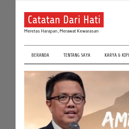
Skip
to
content
Catatan Dari Hati
Meretas Harapan, Merawat Kewarasan
BERANDA
TENTANG SAYA
KARYA & KI