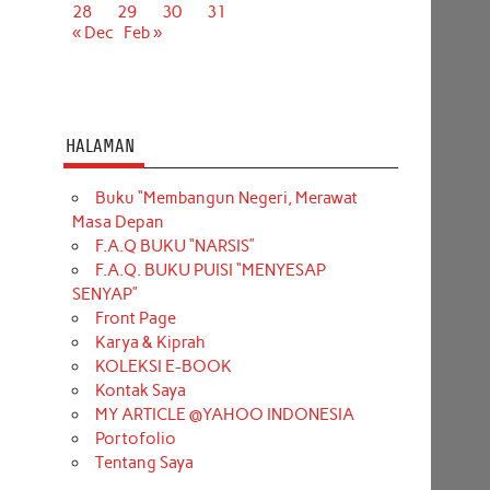
28
29
30
31
« Dec
Feb »
HALAMAN
Buku “Membangun Negeri, Merawat
Masa Depan
F.A.Q BUKU “NARSIS”
F.A.Q. BUKU PUISI “MENYESAP
SENYAP”
Front Page
Karya & Kiprah
KOLEKSI E-BOOK
Kontak Saya
MY ARTICLE @YAHOO INDONESIA
Portofolio
Tentang Saya