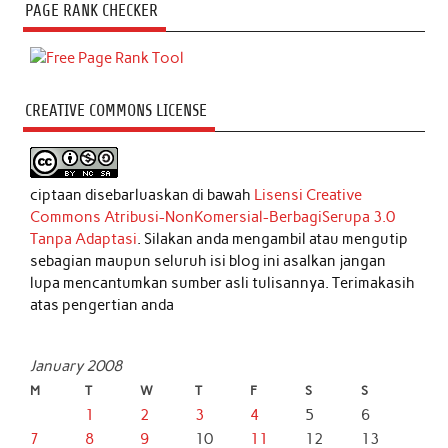
PAGE RANK CHECKER
CREATIVE COMMONS LICENSE
ciptaan disebarluaskan di bawah
Lisensi Creative
Commons Atribusi-NonKomersial-BerbagiSerupa 3.0
Tanpa Adaptasi
. Silakan anda mengambil atau mengutip
sebagian maupun seluruh isi blog ini asalkan jangan
lupa mencantumkan sumber asli tulisannya. Terimakasih
atas pengertian anda
January 2008
M
T
W
T
F
S
S
1
2
3
4
5
6
7
8
9
10
11
12
13