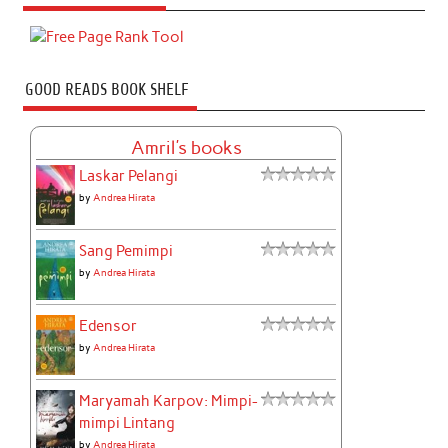
GOOD READS BOOK SHELF
Amril's books
Laskar Pelangi
by
Andrea Hirata
Sang Pemimpi
by
Andrea Hirata
Edensor
by
Andrea Hirata
Maryamah Karpov: Mimpi-
mimpi Lintang
by
Andrea Hirata