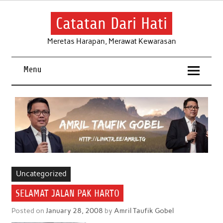
Skip
to
content
Catatan Dari Hati
Meretas Harapan, Merawat Kewarasan
Menu
Uncategorized
SELAMAT JALAN PAK HARTO
Posted on
January 28, 2008
by
Amril Taufik Gobel