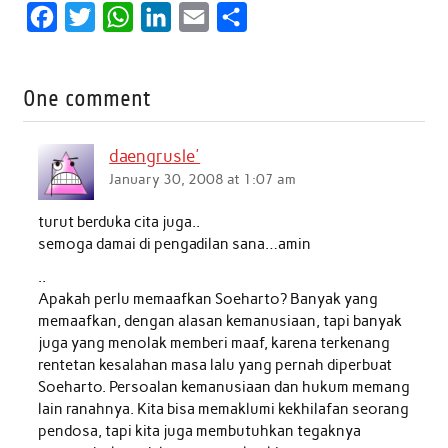
F
T
W
L
E
S
a
w
h
i
m
h
c
i
a
n
a
a
One comment
e
t
t
k
i
r
b
t
s
e
l
e
daengrusle'
o
e
A
d
January 30, 2008 at 1:07 am
o
r
p
I
turut berduka cita juga..
k
p
n
semoga damai di pengadilan sana…amin
..
Apakah perlu memaafkan Soeharto? Banyak yang
memaafkan, dengan alasan kemanusiaan, tapi banyak
juga yang menolak memberi maaf, karena terkenang
rentetan kesalahan masa lalu yang pernah diperbuat
Soeharto. Persoalan kemanusiaan dan hukum memang
lain ranahnya. Kita bisa memaklumi kekhilafan seorang
pendosa, tapi kita juga membutuhkan tegaknya