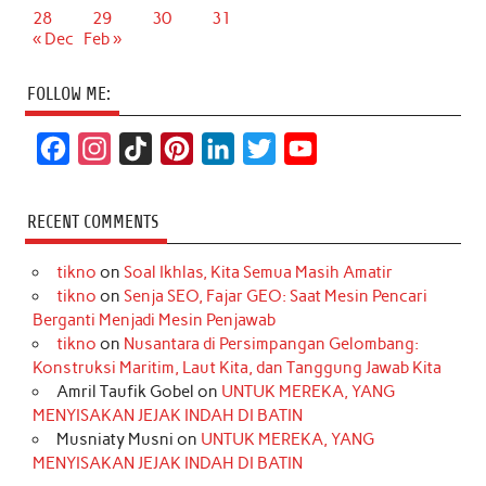
28
29
30
31
« Dec
Feb »
FOLLOW ME:
F
I
T
P
L
T
Y
a
n
i
i
i
w
o
c
s
k
n
n
i
u
RECENT COMMENTS
e
t
T
t
k
t
T
tikno
on
Soal Ikhlas, Kita Semua Masih Amatir
b
a
o
e
e
t
u
tikno
on
Senja SEO, Fajar GEO: Saat Mesin Pencari
o
g
k
r
d
e
b
Berganti Menjadi Mesin Penjawab
o
r
e
I
r
e
tikno
on
Nusantara di Persimpangan Gelombang:
Konstruksi Maritim, Laut Kita, dan Tanggung Jawab Kita
k
a
s
n
Amril Taufik Gobel
on
UNTUK MEREKA, YANG
m
t
MENYISAKAN JEJAK INDAH DI BATIN
Musniaty Musni
on
UNTUK MEREKA, YANG
MENYISAKAN JEJAK INDAH DI BATIN