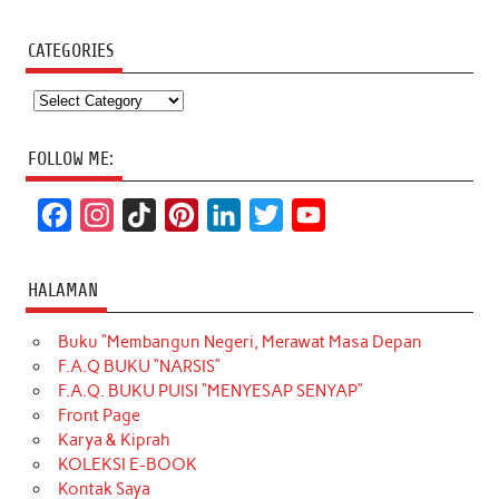
CATEGORIES
Categories
FOLLOW ME:
F
I
T
P
L
T
Y
a
n
i
i
i
w
o
c
s
k
n
n
i
u
HALAMAN
e
t
T
t
k
t
T
Buku “Membangun Negeri, Merawat Masa Depan
b
a
o
e
e
t
u
F.A.Q BUKU “NARSIS”
o
g
k
r
d
e
b
F.A.Q. BUKU PUISI “MENYESAP SENYAP”
o
r
e
I
r
e
Front Page
Karya & Kiprah
k
a
s
n
KOLEKSI E-BOOK
m
t
Kontak Saya