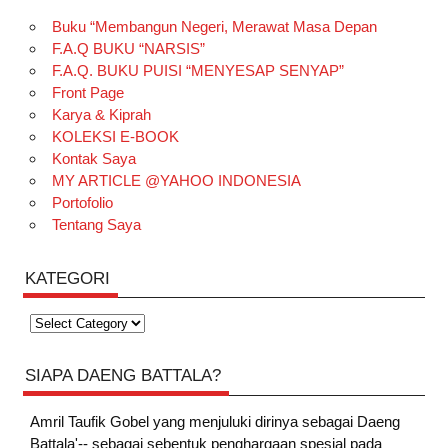
Buku “Membangun Negeri, Merawat Masa Depan
F.A.Q BUKU “NARSIS”
F.A.Q. BUKU PUISI “MENYESAP SENYAP”
Front Page
Karya & Kiprah
KOLEKSI E-BOOK
Kontak Saya
MY ARTICLE @YAHOO INDONESIA
Portofolio
Tentang Saya
KATEGORI
Kategori
SIAPA DAENG BATTALA?
Amril Taufik Gobel
yang menjuluki dirinya sebagai Daeng
Battala'-- sebagai sebentuk penghargaan spesial pada