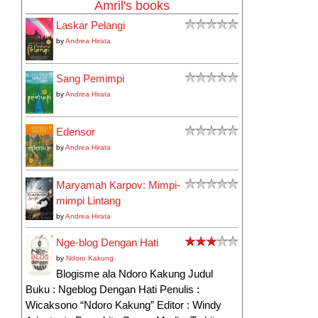
Amril's books
Laskar Pelangi
by
Andrea Hirata
Sang Pemimpi
by
Andrea Hirata
Edensor
by
Andrea Hirata
Maryamah Karpov: Mimpi-
mimpi Lintang
by
Andrea Hirata
Nge-blog Dengan Hati
by
Ndoro Kakung
Blogisme ala Ndoro Kakung Judul
Buku : Ngeblog Dengan Hati Penulis :
Wicaksono “Ndoro Kakung” Editor : Windy