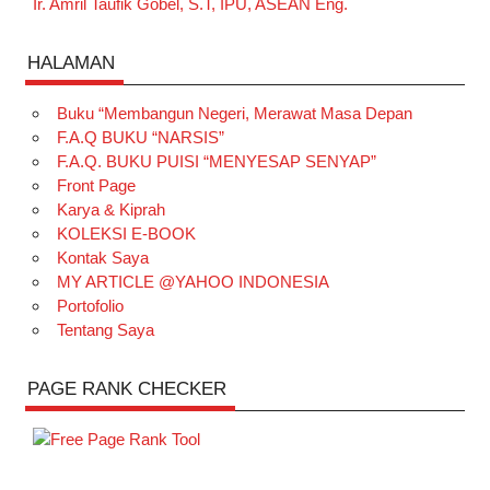
Ir. Amril Taufik Gobel, S.T, IPU, ASEAN Eng.
HALAMAN
Buku “Membangun Negeri, Merawat Masa Depan
F.A.Q BUKU “NARSIS”
F.A.Q. BUKU PUISI “MENYESAP SENYAP”
Front Page
Karya & Kiprah
KOLEKSI E-BOOK
Kontak Saya
MY ARTICLE @YAHOO INDONESIA
Portofolio
Tentang Saya
PAGE RANK CHECKER