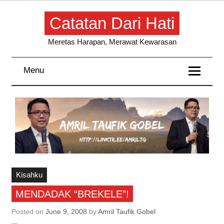
Skip
to
Catatan Dari Hati
content
Meretas Harapan, Merawat Kewarasan
Menu
Kisahku
MENDADAK “BREKELE”!
Posted on
June 9, 2008
by
Amril Taufik Gobel