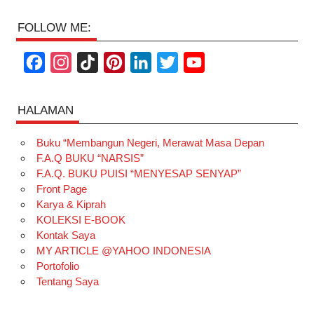
FOLLOW ME:
F
I
T
P
L
T
Y
a
n
i
i
i
w
o
c
s
k
n
n
i
u
HALAMAN
e
t
T
t
k
t
T
Buku “Membangun Negeri, Merawat Masa Depan
b
a
o
e
e
t
u
F.A.Q BUKU “NARSIS”
o
g
k
r
d
e
b
F.A.Q. BUKU PUISI “MENYESAP SENYAP”
o
r
e
I
r
e
Front Page
Karya & Kiprah
k
a
s
n
KOLEKSI E-BOOK
m
t
Kontak Saya
MY ARTICLE @YAHOO INDONESIA
Portofolio
Tentang Saya