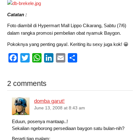
Catatan :
Foto diambil di Hypermart Mall Lippo Cikarang, Sabtu (7/6)
dalam rangka promosi pembelian obat nyamuk Baygon.
Pokoknya yang penting gaya!. Keriting itu sexy juga kok! 😀
F
T
W
L
E
S
a
w
h
i
m
h
c
i
a
n
a
a
2 comments
e
t
t
k
i
r
b
t
s
e
l
e
domba garut!
o
e
A
d
June 13, 2008 at 8:43 am
o
r
p
I
Eduun, posenya mantaap..!
k
p
n
Sekalian ngeborong persediaan baygon satu bulan-nih?
Berarti tiap malam: