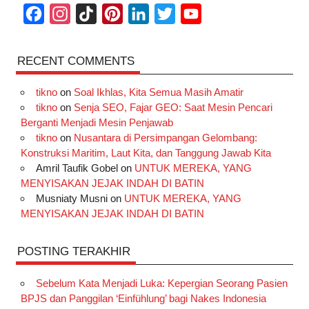
F
I
T
P
L
T
Y
a
n
i
i
i
w
o
c
s
k
n
n
i
u
RECENT COMMENTS
e
t
T
t
k
t
T
tikno
on
Soal Ikhlas, Kita Semua Masih Amatir
b
a
o
e
e
t
u
tikno
on
Senja SEO, Fajar GEO: Saat Mesin Pencari
o
g
k
r
d
e
b
Berganti Menjadi Mesin Penjawab
o
r
e
I
r
e
tikno
on
Nusantara di Persimpangan Gelombang:
Konstruksi Maritim, Laut Kita, dan Tanggung Jawab Kita
k
a
s
n
Amril Taufik Gobel
on
UNTUK MEREKA, YANG
m
t
MENYISAKAN JEJAK INDAH DI BATIN
Musniaty Musni
on
UNTUK MEREKA, YANG
MENYISAKAN JEJAK INDAH DI BATIN
POSTING TERAKHIR
Sebelum Kata Menjadi Luka: Kepergian Seorang Pasien
BPJS dan Panggilan ‘Einfühlung’ bagi Nakes Indonesia