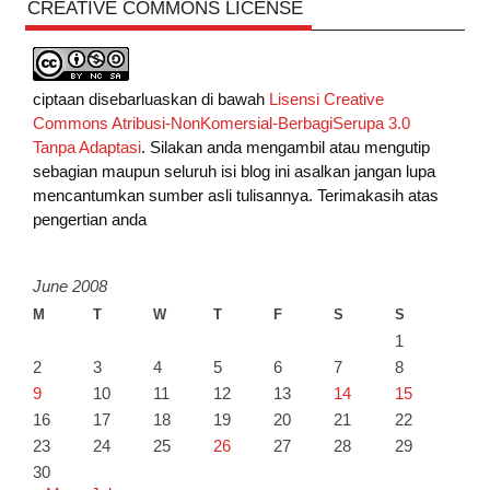
CREATIVE COMMONS LICENSE
ciptaan disebarluaskan di bawah
Lisensi Creative
Commons Atribusi-NonKomersial-BerbagiSerupa 3.0
Tanpa Adaptasi
. Silakan anda mengambil atau mengutip
sebagian maupun seluruh isi blog ini asalkan jangan lupa
mencantumkan sumber asli tulisannya. Terimakasih atas
pengertian anda
June 2008
M
T
W
T
F
S
S
1
2
3
4
5
6
7
8
9
10
11
12
13
14
15
16
17
18
19
20
21
22
23
24
25
26
27
28
29
30