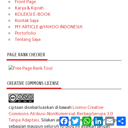
Front Page
Karya & Kiprah
KOLEKSI E-BOOK
Kontak Saya
MY ARTICLE @YAHOO INDONESIA
Portofolio
Tentang Saya
PAGE RANK CHECKER
CREATIVE COMMONS LICENSE
ciptaan disebarluaskan di bawah
Lisensi Creative
Commons Atribusi-NonKomersial-BerbagiSerupa 3.0
Facebook
Twitter
WhatsApp
LinkedIn
Email
S
Tanpa Adaptasi
. Silakan anda mengambil atau mengutip
sebagian maupun seluruh isi blog ini asalkan jangan