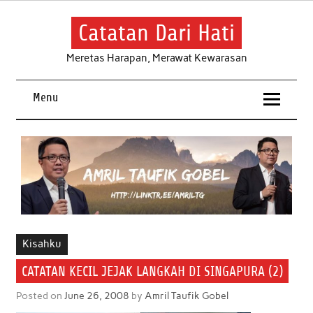
Skip
to
content
Catatan Dari Hati
Meretas Harapan, Merawat Kewarasan
Menu
Kisahku
CATATAN KECIL JEJAK LANGKAH DI SINGAPURA (2)
Posted on
June 26, 2008
by
Amril Taufik Gobel