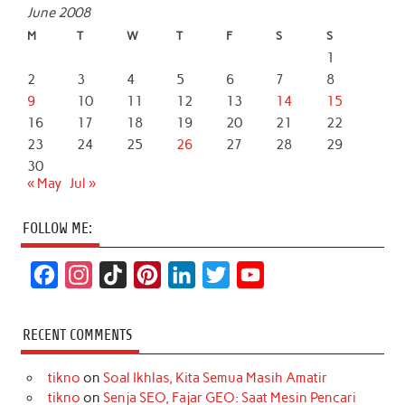
June 2008
M
T
W
T
F
S
S
1
2
3
4
5
6
7
8
9
10
11
12
13
14
15
16
17
18
19
20
21
22
23
24
25
26
27
28
29
30
« May
Jul »
FOLLOW ME:
F
I
T
P
L
T
Y
a
n
i
i
i
w
o
c
s
k
n
n
i
u
RECENT COMMENTS
e
t
T
t
k
t
T
tikno
on
Soal Ikhlas, Kita Semua Masih Amatir
b
a
o
e
e
t
u
tikno
on
Senja SEO, Fajar GEO: Saat Mesin Pencari