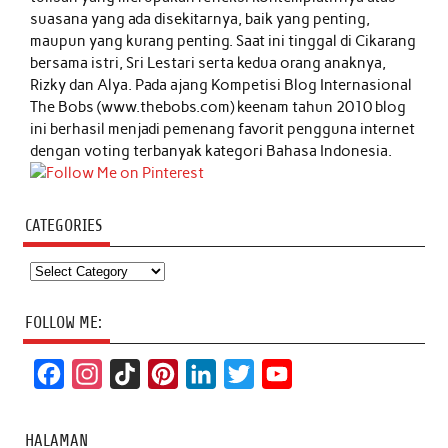
suasana yang ada disekitarnya, baik yang penting,
maupun yang kurang penting. Saat ini tinggal di Cikarang
bersama istri, Sri Lestari serta kedua orang anaknya,
Rizky dan Alya. Pada ajang Kompetisi Blog Internasional
The Bobs (www.thebobs.com) keenam tahun 2010 blog
ini berhasil menjadi pemenang favorit pengguna internet
dengan voting terbanyak kategori Bahasa Indonesia.
CATEGORIES
Categories
FOLLOW ME:
F
I
T
P
L
T
Y
a
n
i
i
i
w
o
c
s
k
n
n
i
u
HALAMAN