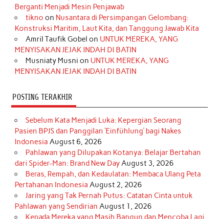
o
g
k
r
d
e
b
Berganti Menjadi Mesin Penjawab
o
r
e
I
r
e
tikno
on
Nusantara di Persimpangan Gelombang:
Konstruksi Maritim, Laut Kita, dan Tanggung Jawab Kita
k
a
s
n
Amril Taufik Gobel
on
UNTUK MEREKA, YANG
m
t
MENYISAKAN JEJAK INDAH DI BATIN
Musniaty Musni
on
UNTUK MEREKA, YANG
MENYISAKAN JEJAK INDAH DI BATIN
POSTING TERAKHIR
Sebelum Kata Menjadi Luka: Kepergian Seorang
Pasien BPJS dan Panggilan ‘Einfühlung’ bagi Nakes
Indonesia
August 6, 2026
Pahlawan yang Dilupakan Kotanya: Belajar Bertahan
dari Spider-Man: Brand New Day
August 3, 2026
Beras, Rempah, dan Kedaulatan: Membaca Ulang Peta
Pertahanan Indonesia
August 2, 2026
Jaring yang Tak Pernah Putus: Catatan Cinta untuk
Pahlawan yang Sendirian
August 1, 2026
Kepada Mereka yang Masih Bangun dan Mencoba Lagi