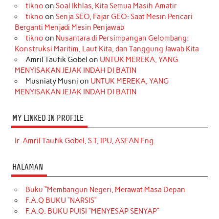
tikno
on
Soal Ikhlas, Kita Semua Masih Amatir
tikno
on
Senja SEO, Fajar GEO: Saat Mesin Pencari
Berganti Menjadi Mesin Penjawab
tikno
on
Nusantara di Persimpangan Gelombang:
Konstruksi Maritim, Laut Kita, dan Tanggung Jawab Kita
Amril Taufik Gobel
on
UNTUK MEREKA, YANG
MENYISAKAN JEJAK INDAH DI BATIN
Musniaty Musni
on
UNTUK MEREKA, YANG
MENYISAKAN JEJAK INDAH DI BATIN
MY LINKED IN PROFILE
Ir. Amril Taufik Gobel, S.T, IPU, ASEAN Eng.
HALAMAN
Buku “Membangun Negeri, Merawat Masa Depan
F.A.Q BUKU “NARSIS”
F.A.Q. BUKU PUISI “MENYESAP SENYAP”