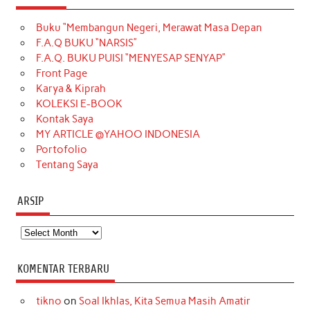
e
t
T
t
k
t
T
Buku “Membangun Negeri, Merawat Masa Depan
b
a
o
e
e
t
u
F.A.Q BUKU “NARSIS”
o
g
k
r
d
e
b
F.A.Q. BUKU PUISI “MENYESAP SENYAP”
o
r
e
I
r
e
Front Page
Karya & Kiprah
k
a
s
n
KOLEKSI E-BOOK
m
t
Kontak Saya
MY ARTICLE @YAHOO INDONESIA
Portofolio
Tentang Saya
ARSIP
Arsip
KOMENTAR TERBARU
tikno
on
Soal Ikhlas, Kita Semua Masih Amatir