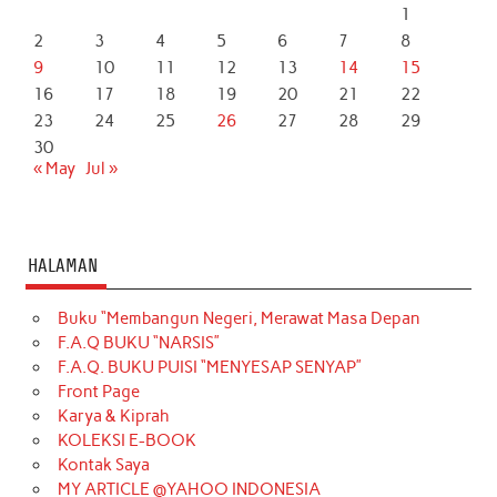
1
2
3
4
5
6
7
8
9
10
11
12
13
14
15
16
17
18
19
20
21
22
23
24
25
26
27
28
29
30
« May
Jul »
HALAMAN
Buku “Membangun Negeri, Merawat Masa Depan
F.A.Q BUKU “NARSIS”
F.A.Q. BUKU PUISI “MENYESAP SENYAP”
Front Page
Karya & Kiprah
KOLEKSI E-BOOK
Kontak Saya
MY ARTICLE @YAHOO INDONESIA