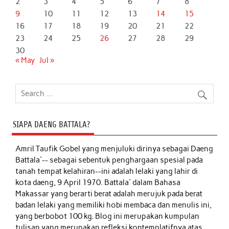
2
3
4
5
6
7
8
9
10
11
12
13
14
15
16
17
18
19
20
21
22
23
24
25
26
27
28
29
30
« May
Jul »
SIAPA DAENG BATTALA?
Amril Taufik Gobel
yang menjuluki dirinya sebagai Daeng
Battala'-- sebagai sebentuk penghargaan spesial pada
tanah tempat kelahiran--ini adalah lelaki yang lahir di
kota daeng, 9 April 1970. Battala' dalam Bahasa
Makassar yang berarti berat adalah merujuk pada berat
badan lelaki yang memiliki hobi membaca dan menulis ini,
yang berbobot 100 kg. Blog ini merupakan kumpulan
tulisan yang merupakan refleksi kontemplatifnya atas