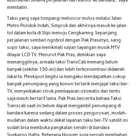
kebosanan selama perjalanan dari kantor ke bandara,” saya
membatin.
Taksi yang saya tumpangi meluncur mulus melalui Jalan
Metro Pondok Indah, Simpruk dan akhirnya masuk ke jalan
tol dalam kota di Slipi menuju Cengkareng. Sepanjang
perjalanan sembari ngobrol dengan Pak Prasetyo, sang
supir taksi, saya menikmati sajian tayangan musik MTV
dilayar LCD TV. Menurut Pak Pras, demikian saya
memanggilnya, armada taksi TransCab memang belum
banyak (sekitar 150-an) dan lebih terkonsentrasi didaerah
Jakarta. Meskipun begitu ia mengaku mendapatkan cukup
banyak penumpang yang konon tertarik menjajal taksi ber-
TV, menyediakan struk pembayaran otomatis dan tentu
saja masih bertarif lama. Pak Pras bercerita bahwa Taksi
Transcab saat ini belum dapat mengambil penumpang di
bandara karena sedang dalam proses pengurusan, mudah-
mudahan dalam waktu dekat layanan taksi ber-TV satelit ini
sudah bisa membuka pangkalan sendiri di bandara
Soekarno Hatta. Beberapa blogger juga pernah membahas