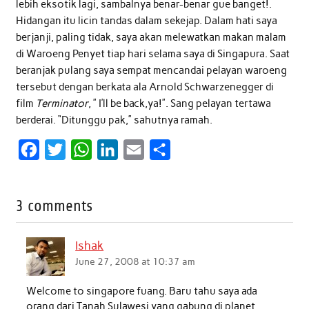
lebih eksotik lagi, sambalnya benar-benar gue banget!.
Hidangan itu licin tandas dalam sekejap. Dalam hati saya
berjanji, paling tidak, saya akan melewatkan makan malam
di Waroeng Penyet tiap hari selama saya di Singapura. Saat
beranjak pulang saya sempat mencandai pelayan waroeng
tersebut dengan berkata ala Arnold Schwarzenegger di
film
Terminator
, ” I’ll be back,ya!”. Sang pelayan tertawa
berderai. “Ditunggu pak,” sahutnya ramah.
F
T
W
L
E
S
a
w
h
i
m
h
c
i
a
n
a
a
3 comments
e
t
t
k
i
r
b
t
s
e
l
e
Ishak
o
e
A
d
June 27, 2008 at 10:37 am
o
r
p
I
Welcome to singapore fuang. Baru tahu saya ada
k
p
n
orang dari Tanah Sulawesi yang gabung di planet