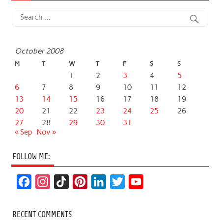
October 2008
M
T
W
T
F
S
S
1
2
3
4
5
6
7
8
9
10
11
12
13
14
15
16
17
18
19
20
21
22
23
24
25
26
27
28
29
30
31
« Sep
Nov »
FOLLOW ME:
F
I
T
P
L
T
Y
a
n
i
i
i
w
o
c
s
k
n
n
i
u
RECENT COMMENTS