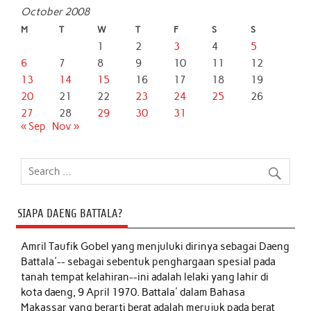
October 2008
M
T
W
T
F
S
S
1
2
3
4
5
6
7
8
9
10
11
12
13
14
15
16
17
18
19
20
21
22
23
24
25
26
27
28
29
30
31
« Sep
Nov »
SIAPA DAENG BATTALA?
Amril Taufik Gobel
yang menjuluki dirinya sebagai Daeng
Battala'-- sebagai sebentuk penghargaan spesial pada
tanah tempat kelahiran--ini adalah lelaki yang lahir di
kota daeng, 9 April 1970. Battala' dalam Bahasa
Makassar yang berarti berat adalah merujuk pada berat