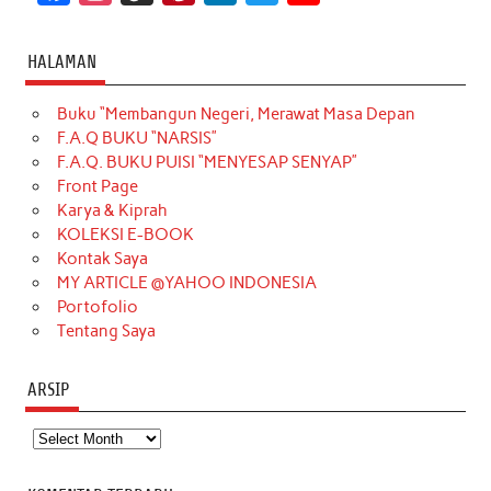
a
n
i
i
i
w
o
c
s
k
n
n
i
u
HALAMAN
e
t
T
t
k
t
T
Buku “Membangun Negeri, Merawat Masa Depan
b
a
o
e
e
t
u
F.A.Q BUKU “NARSIS”
o
g
k
r
d
e
b
F.A.Q. BUKU PUISI “MENYESAP SENYAP”
o
r
e
I
r
e
Front Page
Karya & Kiprah
k
a
s
n
KOLEKSI E-BOOK
m
t
Kontak Saya
MY ARTICLE @YAHOO INDONESIA
Portofolio
Tentang Saya
ARSIP
Arsip