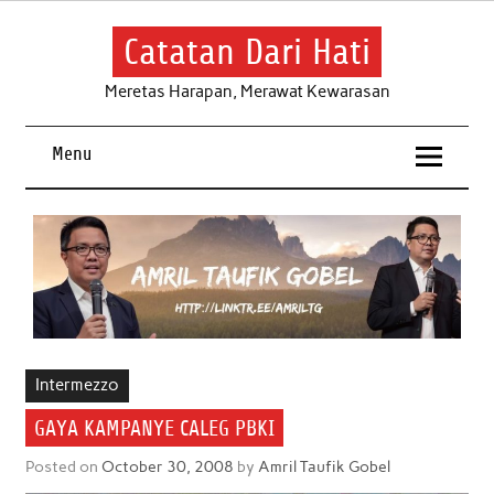
Skip
to
content
Catatan Dari Hati
Meretas Harapan, Merawat Kewarasan
Menu
Intermezzo
GAYA KAMPANYE CALEG PBKI
Posted on
October 30, 2008
by
Amril Taufik Gobel