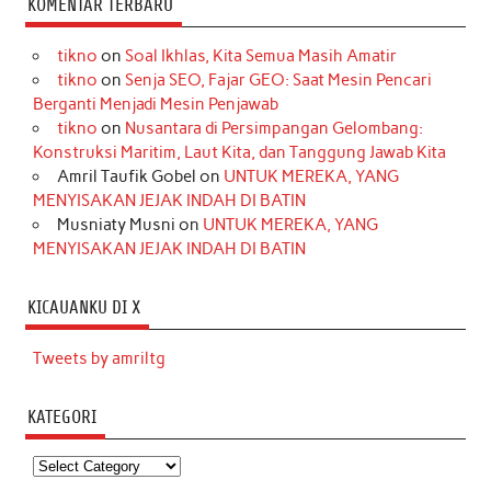
KOMENTAR TERBARU
tikno
on
Soal Ikhlas, Kita Semua Masih Amatir
tikno
on
Senja SEO, Fajar GEO: Saat Mesin Pencari
Berganti Menjadi Mesin Penjawab
tikno
on
Nusantara di Persimpangan Gelombang:
Konstruksi Maritim, Laut Kita, dan Tanggung Jawab Kita
Amril Taufik Gobel
on
UNTUK MEREKA, YANG
MENYISAKAN JEJAK INDAH DI BATIN
Musniaty Musni
on
UNTUK MEREKA, YANG
MENYISAKAN JEJAK INDAH DI BATIN
KICAUANKU DI X
Tweets by amriltg
KATEGORI
Kategori