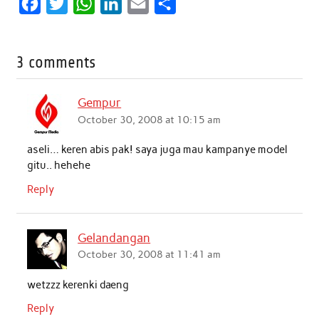
F
T
W
L
E
S
a
w
h
i
m
h
c
i
a
n
a
a
3 comments
e
t
t
k
i
r
b
t
s
e
l
e
Gempur
o
e
A
d
October 30, 2008 at 10:15 am
o
r
p
I
aseli… keren abis pak! saya juga mau kampanye model
k
p
n
gitu.. hehehe
Reply
Gelandangan
October 30, 2008 at 11:41 am
wetzzz kerenki daeng
Reply