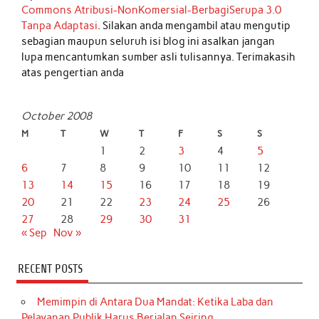
Commons Atribusi-NonKomersial-BerbagiSerupa 3.0
Tanpa Adaptasi
. Silakan anda mengambil atau mengutip
sebagian maupun seluruh isi blog ini asalkan jangan
lupa mencantumkan sumber asli tulisannya. Terimakasih
atas pengertian anda
October 2008
M
T
W
T
F
S
S
1
2
3
4
5
6
7
8
9
10
11
12
13
14
15
16
17
18
19
20
21
22
23
24
25
26
27
28
29
30
31
« Sep
Nov »
RECENT POSTS
Memimpin di Antara Dua Mandat: Ketika Laba dan
Pelayanan Publik Harus Berjalan Seiring