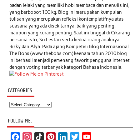
badan lelaki yang memiliki hobi membaca dan menulis ini,
yang berbobot 100 kg. Blog ini merupakan kumpulan
tulisan yang merupakan refleksi kontemplatifnya atas
suasana yang ada disekitarnya, baik yang penting,
maupun yang kurang penting. Saat ini tinggal di Cikarang
bersama istri, Sri Lestari serta kedua orang anaknya,
Rizky dan Alya. Pada ajang Kompetisi Blog Internasional
The Bobs (www.thebobs.com) keenam tahun 2010 blog
ini berhasil menjadi pemenang favorit pengguna internet
dengan voting terbanyak kategori Bahasa Indonesia.
CATEGORIES
Categories
FOLLOW ME:
F
I
T
P
L
T
Y