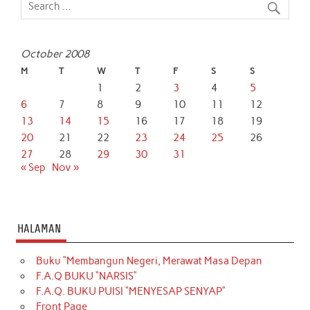
October 2008
M
T
W
T
F
S
S
1
2
3
4
5
6
7
8
9
10
11
12
13
14
15
16
17
18
19
20
21
22
23
24
25
26
27
28
29
30
31
« Sep
Nov »
HALAMAN
Buku “Membangun Negeri, Merawat Masa Depan
F.A.Q BUKU “NARSIS”
F.A.Q. BUKU PUISI “MENYESAP SENYAP”
Front Page