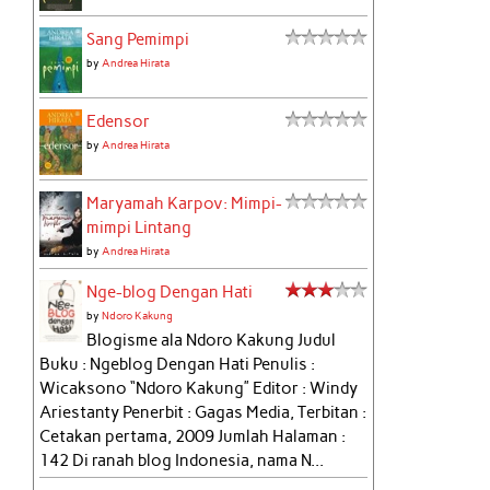
Sang Pemimpi
by
Andrea Hirata
Edensor
by
Andrea Hirata
Maryamah Karpov: Mimpi-
mimpi Lintang
by
Andrea Hirata
Nge-blog Dengan Hati
by
Ndoro Kakung
Blogisme ala Ndoro Kakung Judul
Buku : Ngeblog Dengan Hati Penulis :
Wicaksono “Ndoro Kakung” Editor : Windy
Ariestanty Penerbit : Gagas Media, Terbitan :
Cetakan pertama, 2009 Jumlah Halaman :
142 Di ranah blog Indonesia, nama N...