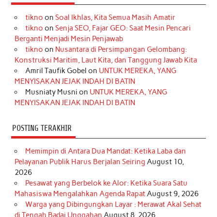
e
t
T
t
k
t
T
tikno
on
Soal Ikhlas, Kita Semua Masih Amatir
b
a
o
e
e
t
u
tikno
on
Senja SEO, Fajar GEO: Saat Mesin Pencari
o
g
k
r
d
e
b
Berganti Menjadi Mesin Penjawab
o
r
e
I
r
e
tikno
on
Nusantara di Persimpangan Gelombang:
Konstruksi Maritim, Laut Kita, dan Tanggung Jawab Kita
k
a
s
n
Amril Taufik Gobel
on
UNTUK MEREKA, YANG
m
t
MENYISAKAN JEJAK INDAH DI BATIN
Musniaty Musni
on
UNTUK MEREKA, YANG
MENYISAKAN JEJAK INDAH DI BATIN
POSTING TERAKHIR
Memimpin di Antara Dua Mandat: Ketika Laba dan
Pelayanan Publik Harus Berjalan Seiring
August 10,
2026
Pesawat yang Berbelok ke Alor: Ketika Suara Satu
Mahasiswa Mengalahkan Agenda Rapat
August 9, 2026
Warga yang Dibingungkan Layar : Merawat Akal Sehat
di Tengah Badai Unggahan
August 8, 2026