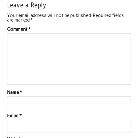
Leave a Reply
e
t
t
k
i
r
Your email address will not be published.
Required fields
b
t
s
e
l
e
are marked
*
o
e
A
d
Comment
*
o
r
p
I
k
p
n
Name
*
Email
*