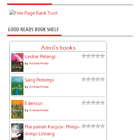
GOOD READS BOOK SHELF
Amril's books
Laskar Pelangi
by
Andrea Hirata
Sang Pemimpi
by
Andrea Hirata
Edensor
by
Andrea Hirata
Maryamah Karpov: Mimpi-
mimpi Lintang