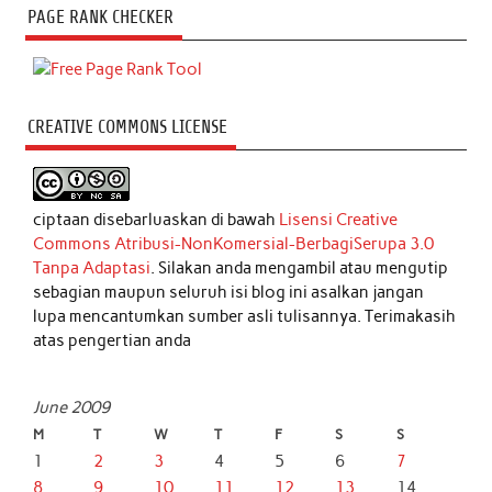
PAGE RANK CHECKER
CREATIVE COMMONS LICENSE
ciptaan disebarluaskan di bawah
Lisensi Creative
Commons Atribusi-NonKomersial-BerbagiSerupa 3.0
Tanpa Adaptasi
. Silakan anda mengambil atau mengutip
sebagian maupun seluruh isi blog ini asalkan jangan
lupa mencantumkan sumber asli tulisannya. Terimakasih
atas pengertian anda
June 2009
M
T
W
T
F
S
S
1
2
3
4
5
6
7
8
9
10
11
12
13
14