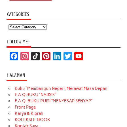
CATEGORIES
Categories
FOLLOW ME:
F
I
T
P
L
T
Y
a
n
i
i
i
w
o
c
s
k
n
n
i
u
HALAMAN
e
t
T
t
k
t
T
Buku “Membangun Negeri, Merawat Masa Depan
b
a
o
e
e
t
u
F.A.Q BUKU “NARSIS”
o
g
k
r
d
e
b
F.A.Q. BUKU PUISI “MENYESAP SENYAP”
o
r
e
I
r
e
Front Page
Karya & Kiprah
k
a
s
n
KOLEKSI E-BOOK
m
t
Kontak Saya