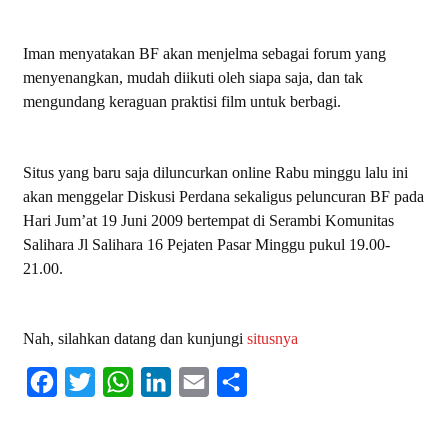
Iman menyatakan BF akan menjelma sebagai forum yang
menyenangkan, mudah diikuti oleh siapa saja, dan tak
mengundang keraguan praktisi film untuk berbagi.
Situs yang baru saja diluncurkan online Rabu minggu lalu ini
akan menggelar Diskusi Perdana sekaligus peluncuran BF pada
Hari Jum’at 19 Juni 2009 bertempat di Serambi Komunitas
Salihara Jl Salihara 16 Pejaten Pasar Minggu pukul 19.00-
21.00.
Nah, silahkan datang dan kunjungi
situsnya
F
T
W
L
E
S
a
w
h
i
m
h
c
i
a
n
a
a