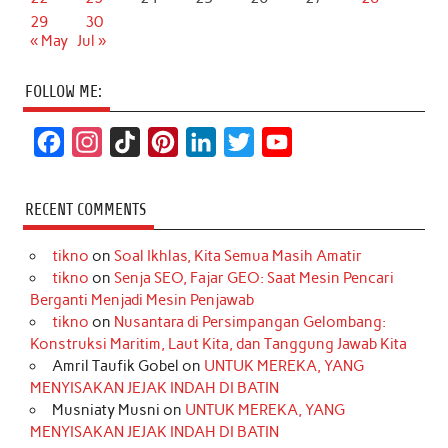
29
30
« May
Jul »
FOLLOW ME:
F
I
T
P
L
T
Y
a
n
i
i
i
w
o
c
s
k
n
n
i
u
RECENT COMMENTS
e
t
T
t
k
t
T
tikno
on
Soal Ikhlas, Kita Semua Masih Amatir
b
a
o
e
e
t
u
tikno
on
Senja SEO, Fajar GEO: Saat Mesin Pencari
o
g
k
r
d
e
b
Berganti Menjadi Mesin Penjawab
o
r
e
I
r
e
tikno
on
Nusantara di Persimpangan Gelombang:
Konstruksi Maritim, Laut Kita, dan Tanggung Jawab Kita
k
a
s
n
Amril Taufik Gobel
on
UNTUK MEREKA, YANG
m
t
MENYISAKAN JEJAK INDAH DI BATIN
Musniaty Musni
on
UNTUK MEREKA, YANG
MENYISAKAN JEJAK INDAH DI BATIN