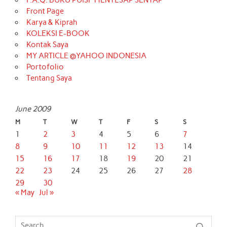
F.A.Q. BUKU PUISI “MENYESAP SENYAP”
Front Page
Karya & Kiprah
KOLEKSI E-BOOK
Kontak Saya
MY ARTICLE @YAHOO INDONESIA
Portofolio
Tentang Saya
June 2009
M
T
W
T
F
S
S
1
2
3
4
5
6
7
8
9
10
11
12
13
14
15
16
17
18
19
20
21
22
23
24
25
26
27
28
29
30
« May
Jul »