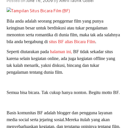
Posted on
June 16, 2009
by
Amril Taufik Gobel
Bila anda adalah seorang penggemar film yang punya
keinginan besar untuk berdiskusi atau tukar pengalaman
menonton serta romantika di dunia film, maka tak ada salahnya
bila anda bergabung di
situs BF alias Bicara Film
.
Seperti diutarakan pada
halaman ini,
BF tidak sekadar situs
karena selain kegiatan online, ada juga kegiatan offline yang
tak kalah menarik, yakni diskusi, bincang dan tukar
pengalaman tentang dunia film.
Semua bisa bicara. Tak cukup hanya nonton. Begitu motto BF.
Basis komunitas BF adalah blogger dan pengguna layanan
media social serta jejaring sosial.Mereka itulah yang akan
menyebarluaskan kegiatan, dan terutama opininya tentang film.