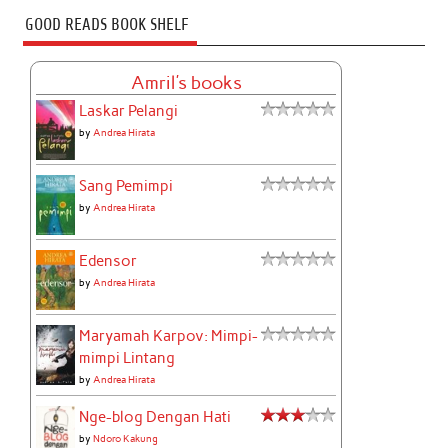
GOOD READS BOOK SHELF
Amril's books
Laskar Pelangi
by
Andrea Hirata
Sang Pemimpi
by
Andrea Hirata
Edensor
by
Andrea Hirata
Maryamah Karpov: Mimpi-
mimpi Lintang
by
Andrea Hirata
Nge-blog Dengan Hati
by
Ndoro Kakung