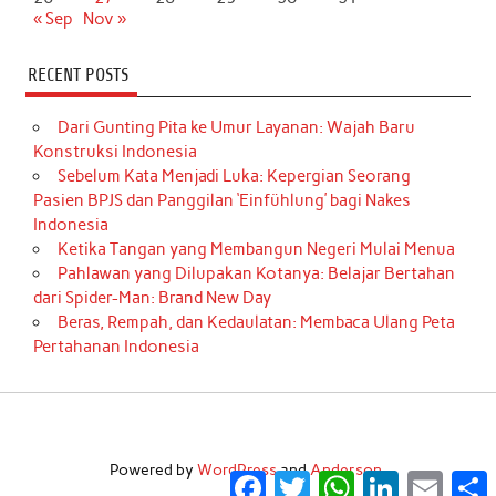
« Sep
Nov »
RECENT POSTS
Dari Gunting Pita ke Umur Layanan: Wajah Baru
Konstruksi Indonesia
Sebelum Kata Menjadi Luka: Kepergian Seorang
Pasien BPJS dan Panggilan ‘Einfühlung’ bagi Nakes
Indonesia
Ketika Tangan yang Membangun Negeri Mulai Menua
Pahlawan yang Dilupakan Kotanya: Belajar Bertahan
dari Spider-Man: Brand New Day
Beras, Rempah, dan Kedaulatan: Membaca Ulang Peta
Pertahanan Indonesia
Powered by
WordPress
and
Anderson
.
Facebook
Twitter
WhatsApp
LinkedIn
Email
S