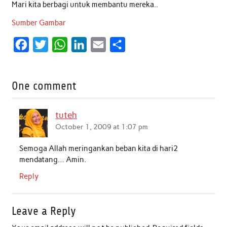
Mari kita berbagi untuk membantu mereka..
Sumber Gambar
F
T
W
L
E
S
a
w
h
i
m
h
c
i
a
n
a
a
One comment
e
t
t
k
i
r
b
t
s
e
l
e
tuteh
o
e
A
d
October 1, 2009 at 1:07 pm
o
r
p
I
Semoga Allah meringankan beban kita di hari2
k
p
n
mendatang… Amin.
Reply
Leave a Reply