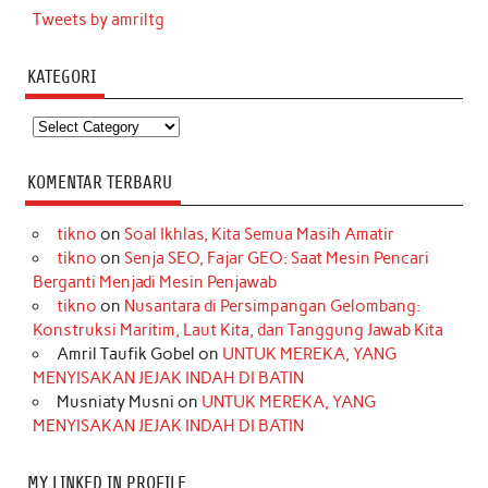
Tweets by amriltg
KATEGORI
Kategori
KOMENTAR TERBARU
tikno
on
Soal Ikhlas, Kita Semua Masih Amatir
tikno
on
Senja SEO, Fajar GEO: Saat Mesin Pencari
Berganti Menjadi Mesin Penjawab
tikno
on
Nusantara di Persimpangan Gelombang:
Konstruksi Maritim, Laut Kita, dan Tanggung Jawab Kita
Amril Taufik Gobel
on
UNTUK MEREKA, YANG
MENYISAKAN JEJAK INDAH DI BATIN
Musniaty Musni
on
UNTUK MEREKA, YANG
MENYISAKAN JEJAK INDAH DI BATIN
MY LINKED IN PROFILE