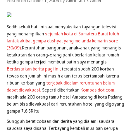
Posted on
October 1, 2009
by
Amril Taufik Gobel
Sedih sekali hati ini saat menyaksikan tayangan televisi
yang menampilkan
sejumlah kota di Sumatera Barat luluh
lantak akibat gempa dashyat yang melanda kemarin sore
(30/09).
Reruntuhan bangunan, anak-anak yang menangis
ketakutan dan orang-orang panik berlarian keluar rumah
ketika gempa terjadi membuat batin saya menangis.
Berdasarkan berita pagi ini,
tercatat sudah 200 korban
tewas dan jumlah ini masih akan terus bertambah karena
ribuan korban yang
terjebak didalam reruntuhan belum
dapat dievakuasi.
Seperti diberitakan
Kompas dot com
,
masih ada 200 orang tamu hotel Ambacang di kota Padang
belum bisa dievakuasi dari reruntuhan hotel yang digoyang
gempa 7,6 SR itu.
Sungguh berat cobaan dan derita yang dialami saudara-
saudara saya disana. Terbayang kembali musibah serupa