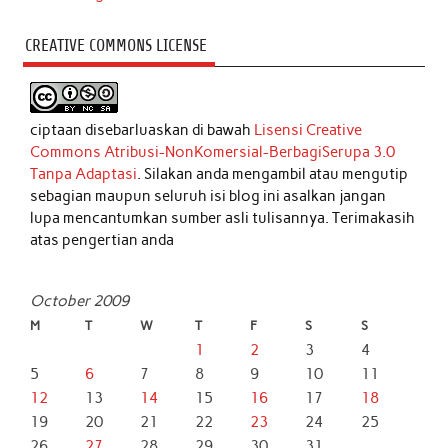
CREATIVE COMMONS LICENSE
ciptaan disebarluaskan di bawah
Lisensi Creative
Commons Atribusi-NonKomersial-BerbagiSerupa 3.0
Tanpa Adaptasi
. Silakan anda mengambil atau mengutip
sebagian maupun seluruh isi blog ini asalkan jangan
lupa mencantumkan sumber asli tulisannya. Terimakasih
atas pengertian anda
October 2009
M
T
W
T
F
S
S
1
2
3
4
5
6
7
8
9
10
11
12
13
14
15
16
17
18
19
20
21
22
23
24
25
26
27
28
29
30
31