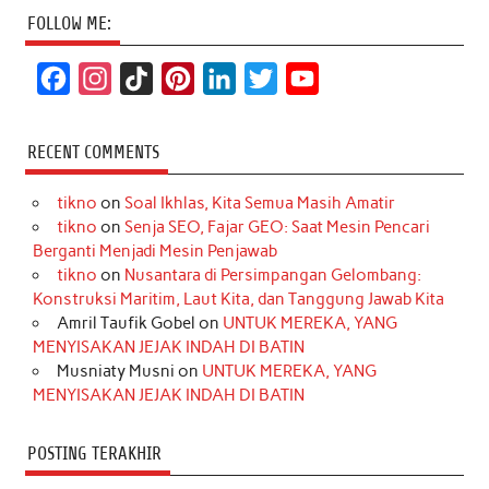
FOLLOW ME:
F
I
T
P
L
T
Y
a
n
i
i
i
w
o
c
s
k
n
n
i
u
RECENT COMMENTS
e
t
T
t
k
t
T
tikno
on
Soal Ikhlas, Kita Semua Masih Amatir
b
a
o
e
e
t
u
tikno
on
Senja SEO, Fajar GEO: Saat Mesin Pencari
o
g
k
r
d
e
b
Berganti Menjadi Mesin Penjawab
o
r
e
I
r
e
tikno
on
Nusantara di Persimpangan Gelombang:
Konstruksi Maritim, Laut Kita, dan Tanggung Jawab Kita
k
a
s
n
Amril Taufik Gobel
on
UNTUK MEREKA, YANG
m
t
MENYISAKAN JEJAK INDAH DI BATIN
Musniaty Musni
on
UNTUK MEREKA, YANG
MENYISAKAN JEJAK INDAH DI BATIN
POSTING TERAKHIR