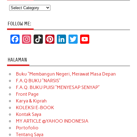
Categories
FOLLOW ME:
F
I
T
P
L
T
Y
a
n
i
i
i
w
o
c
s
k
n
n
i
u
HALAMAN
e
t
T
t
k
t
T
Buku “Membangun Negeri, Merawat Masa Depan
b
a
o
e
e
t
u
F.A.Q BUKU “NARSIS”
o
g
k
r
d
e
b
F.A.Q. BUKU PUISI “MENYESAP SENYAP”
o
r
e
I
r
e
Front Page
Karya & Kiprah
k
a
s
n
KOLEKSI E-BOOK
m
t
Kontak Saya
MY ARTICLE @YAHOO INDONESIA
Portofolio
Tentang Saya