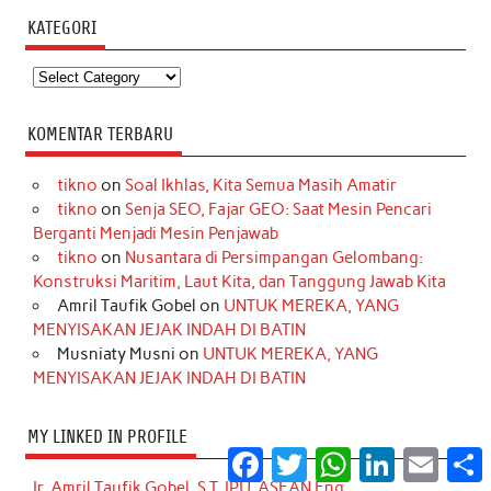
KATEGORI
Kategori
KOMENTAR TERBARU
tikno
on
Soal Ikhlas, Kita Semua Masih Amatir
tikno
on
Senja SEO, Fajar GEO: Saat Mesin Pencari
Berganti Menjadi Mesin Penjawab
tikno
on
Nusantara di Persimpangan Gelombang:
Konstruksi Maritim, Laut Kita, dan Tanggung Jawab Kita
Amril Taufik Gobel
on
UNTUK MEREKA, YANG
MENYISAKAN JEJAK INDAH DI BATIN
Musniaty Musni
on
UNTUK MEREKA, YANG
MENYISAKAN JEJAK INDAH DI BATIN
MY LINKED IN PROFILE
Facebook
Twitter
WhatsApp
LinkedIn
Email
S
Ir. Amril Taufik Gobel, S.T, IPU, ASEAN Eng.