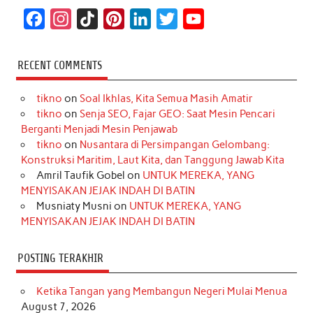
F
I
T
P
L
T
Y
a
n
i
i
i
w
o
c
s
k
n
n
i
u
RECENT COMMENTS
e
t
T
t
k
t
T
tikno
on
Soal Ikhlas, Kita Semua Masih Amatir
b
a
o
e
e
t
u
tikno
on
Senja SEO, Fajar GEO: Saat Mesin Pencari
o
g
k
r
d
e
b
Berganti Menjadi Mesin Penjawab
o
r
e
I
r
e
tikno
on
Nusantara di Persimpangan Gelombang:
Konstruksi Maritim, Laut Kita, dan Tanggung Jawab Kita
k
a
s
n
Amril Taufik Gobel
on
UNTUK MEREKA, YANG
m
t
MENYISAKAN JEJAK INDAH DI BATIN
Musniaty Musni
on
UNTUK MEREKA, YANG
MENYISAKAN JEJAK INDAH DI BATIN
POSTING TERAKHIR
Ketika Tangan yang Membangun Negeri Mulai Menua
August 7, 2026