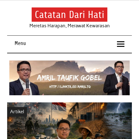
Skip
to
content
Catatan Dari Hati
Meretas Harapan, Merawat Kewarasan
Menu
Artikel