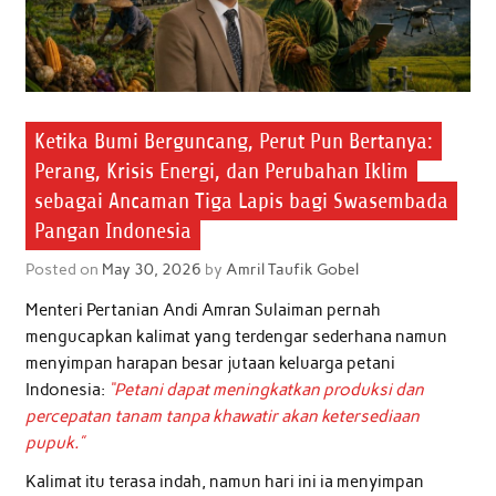
Ketika Bumi Berguncang, Perut Pun Bertanya:
Perang, Krisis Energi, dan Perubahan Iklim
sebagai Ancaman Tiga Lapis bagi Swasembada
Pangan Indonesia
Posted on
May 30, 2026
by
Amril Taufik Gobel
Menteri Pertanian Andi Amran Sulaiman pernah
mengucapkan kalimat yang terdengar sederhana namun
menyimpan harapan besar jutaan keluarga petani
Indonesia:
“Petani dapat meningkatkan produksi dan
percepatan tanam tanpa khawatir akan ketersediaan
pupuk.”
Kalimat itu terasa indah, namun hari ini ia menyimpan