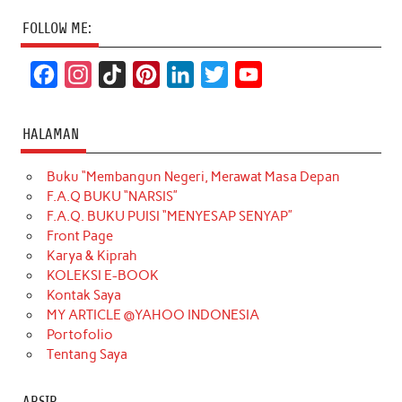
FOLLOW ME:
F
I
T
P
L
T
Y
a
n
i
i
i
w
o
c
s
k
n
n
i
u
HALAMAN
e
t
T
t
k
t
T
Buku “Membangun Negeri, Merawat Masa Depan
b
a
o
e
e
t
u
F.A.Q BUKU “NARSIS”
o
g
k
r
d
e
b
F.A.Q. BUKU PUISI “MENYESAP SENYAP”
o
r
e
I
r
e
Front Page
Karya & Kiprah
k
a
s
n
KOLEKSI E-BOOK
m
t
Kontak Saya
MY ARTICLE @YAHOO INDONESIA
Portofolio
Tentang Saya
ARSIP