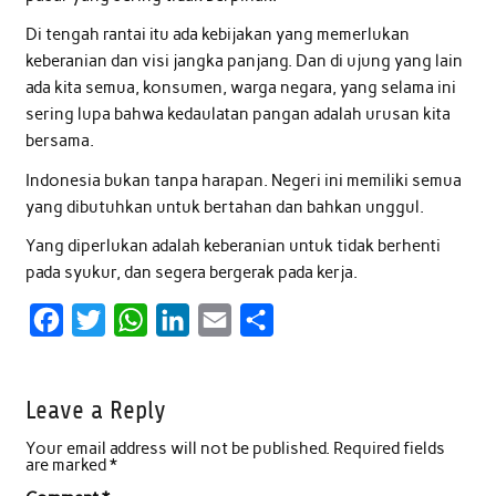
Di tengah rantai itu ada kebijakan yang memerlukan
keberanian dan visi jangka panjang. Dan di ujung yang lain
ada kita semua, konsumen, warga negara, yang selama ini
sering lupa bahwa kedaulatan pangan adalah urusan kita
bersama.
Indonesia bukan tanpa harapan. Negeri ini memiliki semua
yang dibutuhkan untuk bertahan dan bahkan unggul.
Yang diperlukan adalah keberanian untuk tidak berhenti
pada syukur, dan segera bergerak pada kerja.
F
T
W
L
E
S
a
w
h
i
m
h
c
i
a
n
a
a
Leave a Reply
e
t
t
k
i
r
Your email address will not be published.
Required fields
b
t
s
e
l
e
are marked
*
o
e
A
d