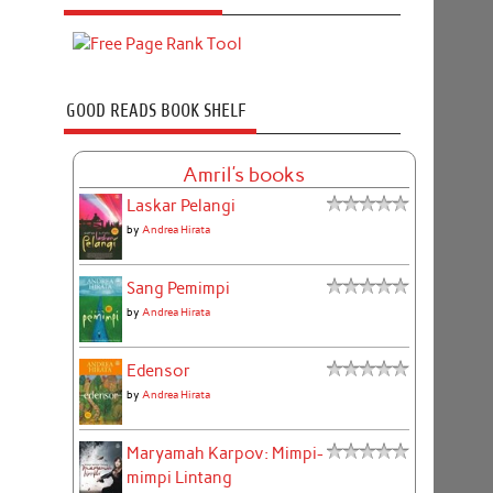
GOOD READS BOOK SHELF
Amril's books
Laskar Pelangi
by
Andrea Hirata
Sang Pemimpi
by
Andrea Hirata
Edensor
by
Andrea Hirata
Maryamah Karpov: Mimpi-
mimpi Lintang