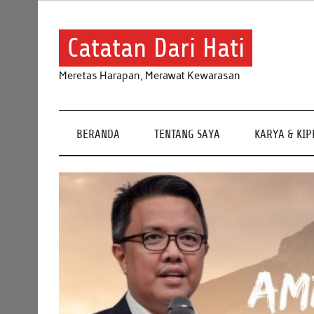
Skip
to
content
Catatan Dari Hati
Meretas Harapan, Merawat Kewarasan
BERANDA
TENTANG SAYA
KARYA & KI