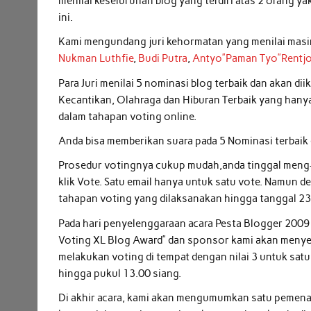
menilai keseluruhan blog yang terdiri atas 2 orang ya
ini.
Kami mengundang juri kehormatan yang menilai masi
Nukman Luthfie
,
Budi Putra
,
Antyo”Paman Tyo”Rentjo
Para Juri menilai 5 nominasi blog terbaik dan akan d
Kecantikan, Olahraga dan Hiburan Terbaik yang hanya
dalam tahapan voting online.
Anda bisa memberikan suara pada 5 Nominasi terbaik d
Prosedur votingnya cukup mudah,anda tinggal meng-
klik Vote. Satu email hanya untuk satu vote. Namun d
tahapan voting yang dilaksanakan hingga tanggal 23 O
Pada hari penyelenggaraan acara Pesta Blogger 2009
Voting XL Blog Award” dan sponsor kami akan menyed
melakukan voting di tempat dengan nilai 3 untuk satu 
hingga pukul 13.00 siang.
Di akhir acara, kami akan mengumumkan satu pemenan