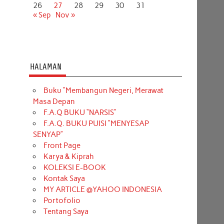
26
27
28
29
30
31
« Sep
Nov »
HALAMAN
Buku “Membangun Negeri, Merawat
Masa Depan
F.A.Q BUKU “NARSIS”
F.A.Q. BUKU PUISI “MENYESAP
SENYAP”
Front Page
Karya & Kiprah
KOLEKSI E-BOOK
Kontak Saya
MY ARTICLE @YAHOO INDONESIA
Portofolio
Tentang Saya