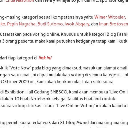
kni
Enda Nasution
dan Henry Wijayanto juri dari XL, sponsor kegi
ng-masing kategori sesuai kompetensinya yaitu
Wimar Witoelar,
ko,
Pepih Nugraha,
Budi Sutomo
,
Iwok Abqary
, dan
Iman Brotosen
iikutsertakan pada voting online. Khusus untuk kategori Blog Fash
 3 orang peserta, maka kami putuskan ketiganya tetap kami ikut
ari tiap kategori di
link ini
klik “Vote Now” pada blog yang dimaksud, masukkan alamat email
engan satu email ini dapat melakukan voting di semua kategori. Un
ktober 2009 ini, kami akan berikan nilai 1 dari satu suara.
 di Exhibition Hall Gedung SMESCO, kami akan membuka “Live Onl
iakan 10 buah Notebook sebagai fasilitas buat anda untuk
suara voting di lokasi acara. “Live Online Voting” ini akan kami tu
g peraih suara terbanyak dari XL Blog Award dari masing-masin