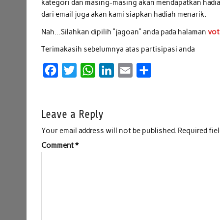
kategori dan masing-masing akan mendapatkan hadiah
dari email juga akan kami siapkan hadiah menarik.
Nah…Silahkan dipilih “jagoan” anda pada halaman
vot
Terimakasih sebelumnya atas partisipasi anda
F
T
W
L
E
S
a
w
h
i
m
h
c
i
a
n
a
a
Leave a Reply
e
t
t
k
i
r
b
t
s
e
l
e
Your email address will not be published.
Required fie
o
e
A
d
Comment
*
o
r
p
I
k
p
n