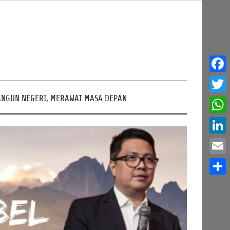
Face
NGUN NEGERI, MERAWAT MASA DEPAN
Twitt
What
Linke
Email
Share