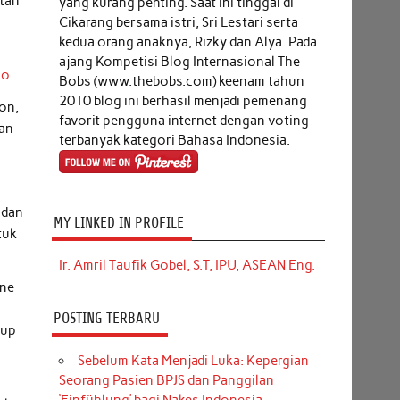
atan
yang kurang penting. Saat ini tinggal di
Cikarang bersama istri, Sri Lestari serta
kedua orang anaknya, Rizky dan Alya. Pada
ajang Kompetisi Blog Internasional The
o.
Bobs (www.thebobs.com) keenam tahun
2010 blog ini berhasil menjadi pemenang
ion,
favorit pengguna internet dengan voting
kan
terbanyak kategori Bahasa Indonesia.
 dan
MY LINKED IN PROFILE
tuk
Ir. Amril Taufik Gobel, S.T, IPU, ASEAN Eng.
ine
POSTING TERBARU
tup
Sebelum Kata Menjadi Luka: Kepergian
Seorang Pasien BPJS dan Panggilan
g