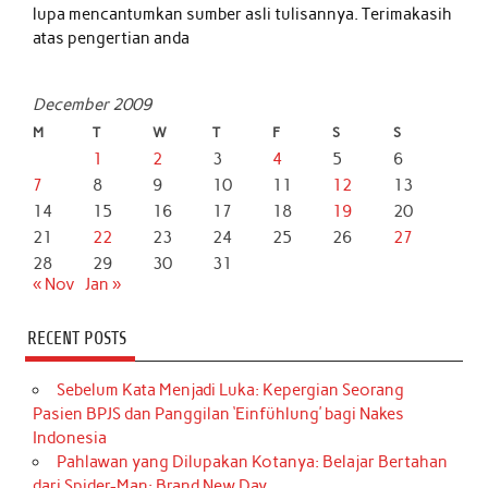
lupa mencantumkan sumber asli tulisannya. Terimakasih
atas pengertian anda
December 2009
M
T
W
T
F
S
S
1
2
3
4
5
6
7
8
9
10
11
12
13
14
15
16
17
18
19
20
21
22
23
24
25
26
27
28
29
30
31
« Nov
Jan »
RECENT POSTS
Sebelum Kata Menjadi Luka: Kepergian Seorang
Pasien BPJS dan Panggilan ‘Einfühlung’ bagi Nakes
Indonesia
Pahlawan yang Dilupakan Kotanya: Belajar Bertahan
dari Spider-Man: Brand New Day