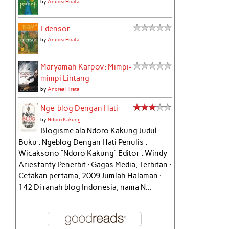
by
Andrea Hirata
Edensor
by
Andrea Hirata
Maryamah Karpov: Mimpi-
mimpi Lintang
by
Andrea Hirata
Nge-blog Dengan Hati
by
Ndoro Kakung
Blogisme ala Ndoro Kakung Judul
Buku : Ngeblog Dengan Hati Penulis :
Wicaksono “Ndoro Kakung” Editor : Windy
Ariestanty Penerbit : Gagas Media, Terbitan :
Cetakan pertama, 2009 Jumlah Halaman :
142 Di ranah blog Indonesia, nama N...