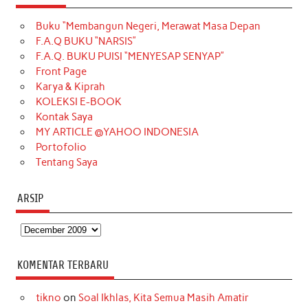
e
t
T
t
k
t
T
Buku “Membangun Negeri, Merawat Masa Depan
b
a
o
e
e
t
u
F.A.Q BUKU “NARSIS”
o
g
k
r
d
e
b
F.A.Q. BUKU PUISI “MENYESAP SENYAP”
o
r
e
I
r
e
Front Page
Karya & Kiprah
k
a
s
n
KOLEKSI E-BOOK
m
t
Kontak Saya
MY ARTICLE @YAHOO INDONESIA
Portofolio
Tentang Saya
ARSIP
Arsip
KOMENTAR TERBARU
tikno
on
Soal Ikhlas, Kita Semua Masih Amatir