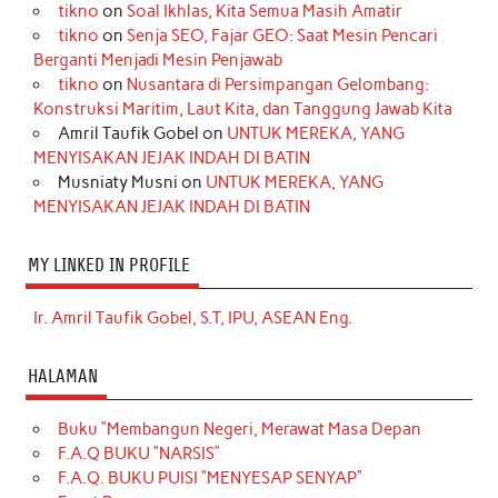
tikno
on
Soal Ikhlas, Kita Semua Masih Amatir
tikno
on
Senja SEO, Fajar GEO: Saat Mesin Pencari
Berganti Menjadi Mesin Penjawab
tikno
on
Nusantara di Persimpangan Gelombang:
Konstruksi Maritim, Laut Kita, dan Tanggung Jawab Kita
Amril Taufik Gobel
on
UNTUK MEREKA, YANG
MENYISAKAN JEJAK INDAH DI BATIN
Musniaty Musni
on
UNTUK MEREKA, YANG
MENYISAKAN JEJAK INDAH DI BATIN
MY LINKED IN PROFILE
Ir. Amril Taufik Gobel, S.T, IPU, ASEAN Eng.
HALAMAN
Buku “Membangun Negeri, Merawat Masa Depan
F.A.Q BUKU “NARSIS”
F.A.Q. BUKU PUISI “MENYESAP SENYAP”