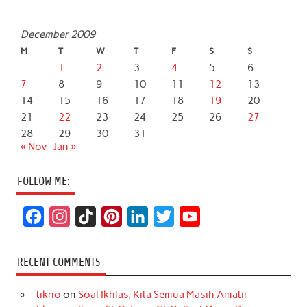
December 2009
M
T
W
T
F
S
S
1
2
3
4
5
6
7
8
9
10
11
12
13
14
15
16
17
18
19
20
21
22
23
24
25
26
27
28
29
30
31
« Nov
Jan »
FOLLOW ME:
F
I
T
P
L
T
Y
a
n
i
i
i
w
o
c
s
k
n
n
i
u
RECENT COMMENTS
e
t
T
t
k
t
T
tikno
on
Soal Ikhlas, Kita Semua Masih Amatir
b
a
o
e
e
t
u