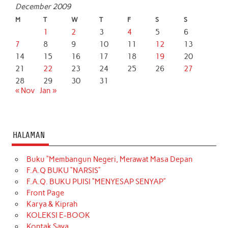
December 2009
M
T
W
T
F
S
S
1
2
3
4
5
6
7
8
9
10
11
12
13
14
15
16
17
18
19
20
21
22
23
24
25
26
27
28
29
30
31
« Nov
Jan »
HALAMAN
Buku “Membangun Negeri, Merawat Masa Depan
F.A.Q BUKU “NARSIS”
F.A.Q. BUKU PUISI “MENYESAP SENYAP”
Front Page
Karya & Kiprah
KOLEKSI E-BOOK
Kontak Saya