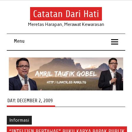
Skip
to
content
Catatan Dari Hati
Meretas Harapan, Merawat Kewarasan
Menu
DAY:
DECEMBER 2, 2009
Informasi
“INTELIJEN BERTAWAF” BUKU KARYA BAPAK PUBLIK