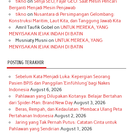
tikno
on
Senja SEO, Fajar GEO: Saat Mesin Pencari
o
g
k
r
d
e
b
Berganti Menjadi Mesin Penjawab
o
r
e
I
r
e
tikno
on
Nusantara di Persimpangan Gelombang:
Konstruksi Maritim, Laut Kita, dan Tanggung Jawab Kita
k
a
s
n
Amril Taufik Gobel
on
UNTUK MEREKA, YANG
m
t
MENYISAKAN JEJAK INDAH DI BATIN
Musniaty Musni
on
UNTUK MEREKA, YANG
MENYISAKAN JEJAK INDAH DI BATIN
POSTING TERAKHIR
Sebelum Kata Menjadi Luka: Kepergian Seorang
Pasien BPJS dan Panggilan ‘Einfühlung’ bagi Nakes
Indonesia
August 6, 2026
Pahlawan yang Dilupakan Kotanya: Belajar Bertahan
dari Spider-Man: Brand New Day
August 3, 2026
Beras, Rempah, dan Kedaulatan: Membaca Ulang Peta
Pertahanan Indonesia
August 2, 2026
Jaring yang Tak Pernah Putus: Catatan Cinta untuk
Pahlawan yang Sendirian
August 1, 2026