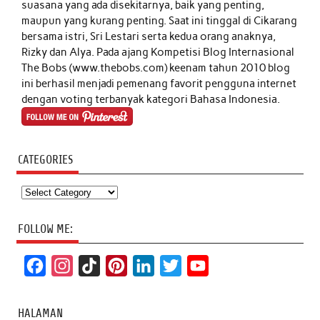
suasana yang ada disekitarnya, baik yang penting,
maupun yang kurang penting. Saat ini tinggal di Cikarang
bersama istri, Sri Lestari serta kedua orang anaknya,
Rizky dan Alya. Pada ajang Kompetisi Blog Internasional
The Bobs (www.thebobs.com) keenam tahun 2010 blog
ini berhasil menjadi pemenang favorit pengguna internet
dengan voting terbanyak kategori Bahasa Indonesia.
CATEGORIES
Categories
FOLLOW ME:
F
I
T
P
L
T
Y
a
n
i
i
i
w
o
c
s
k
n
n
i
u
HALAMAN