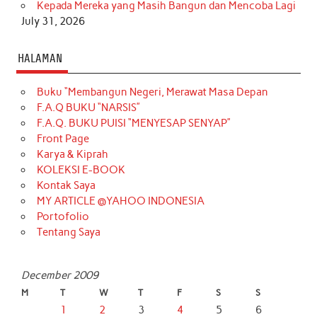
Kepada Mereka yang Masih Bangun dan Mencoba Lagi
July 31, 2026
HALAMAN
Buku “Membangun Negeri, Merawat Masa Depan
F.A.Q BUKU “NARSIS”
F.A.Q. BUKU PUISI “MENYESAP SENYAP”
Front Page
Karya & Kiprah
KOLEKSI E-BOOK
Kontak Saya
MY ARTICLE @YAHOO INDONESIA
Portofolio
Tentang Saya
December 2009
M
T
W
T
F
S
S
1
2
3
4
5
6