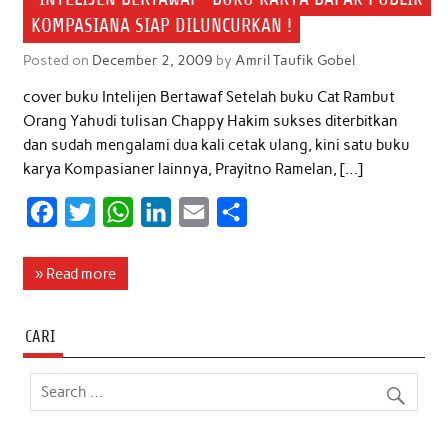
KOMPASIANA SIAP DILUNCURKAN !
Posted on
December 2, 2009
by
Amril Taufik Gobel
cover buku Intelijen Bertawaf Setelah buku Cat Rambut
Orang Yahudi tulisan Chappy Hakim sukses diterbitkan
dan sudah mengalami dua kali cetak ulang, kini satu buku
karya Kompasianer lainnya, Prayitno Ramelan, […]
F
T
W
L
E
S
a
w
h
i
m
h
c
i
a
n
a
a
» Read more
e
t
t
k
i
r
b
t
s
e
l
e
CARI
o
e
A
d
o
r
p
I
k
p
n