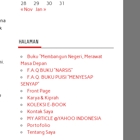
28
29
30
31
« Nov
Jan »
ena
k
HALAMAN
Buku “Membangun Negeri, Merawat
i.
Masa Depan
F.A.Q BUKU “NARSIS”
F.A.Q. BUKU PUISI “MENYESAP
SENYAP”
p
Front Page
u
Karya & Kiprah
KOLEKSI E-BOOK
Kontak Saya
MY ARTICLE @YAHOO INDONESIA
Portofolio
Tentang Saya