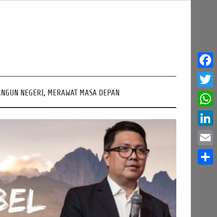
Face
NGUN NEGERI, MERAWAT MASA DEPAN
Twitt
What
Linke
Email
Share