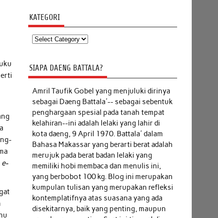
KATEGORI
Kategori
buku
SIAPA DAENG BATTALA?
erti
Amril Taufik Gobel
yang menjuluki dirinya
sebagai Daeng Battala'-- sebagai sebentuk
penghargaan spesial pada tanah tempat
ang
kelahiran--ini adalah lelaki yang lahir di
a
kota daeng, 9 April 1970. Battala' dalam
eng-
Bahasa Makassar yang berarti berat adalah
ama
merujuk pada berat badan lelaki yang
s
e-
memiliki hobi membaca dan menulis ini,
yang berbobot 100 kg. Blog ini merupakan
kumpulan tulisan yang merupakan refleksi
gat
kontemplatifnya atas suasana yang ada
n
disekitarnya, baik yang penting, maupun
ahu