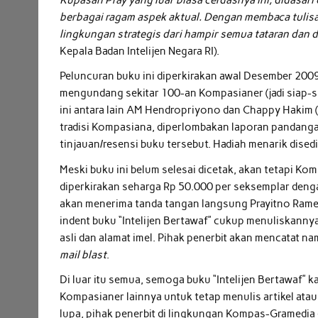
berbagai ragam aspek aktual. Dengan membaca tulis
lingkungan strategis dari hampir semua tataran dan di
Kepala Badan Intelijen Negara RI).
Peluncuran buku ini diperkirakan awal Desember 200
mengundang sekitar 100-an Kompasianer (jadi siap-s
ini antara lain AM Hendropriyono dan Chappy Hakim (ma
tradisi Kompasiana, diperlombakan laporan pandangan
tinjauan/resensi buku tersebut. Hadiah menarik dised
Meski buku ini belum selesai dicetak, akan tetapi K
diperkirakan seharga Rp 50.000 per seksemplar deng
akan menerima tanda tangan langsung Prayitno Ramel
indent buku “Intelijen Bertawaf” cukup menuliskann
asli dan alamat imel. Pihak penerbit akan mencatat 
mail blast
.
Di luar itu semua, semoga buku “Intelijen Bertawaf” 
Kompasianer lainnya untuk tetap menulis artikel ata
lupa, pihak penerbit di lingkungan Kompas-Gramedia 