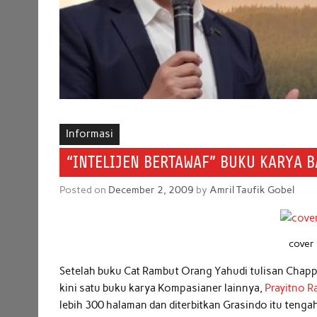
Informasi
“INTELIJEN BERTAWAF” BUKU KARYA B
Posted on
December 2, 2009
by
Amril Taufik Gobel
cover 
Setelah buku Cat Rambut Orang Yahudi tulisan Chappy
kini satu buku karya Kompasianer lainnya,
Prayitno R
lebih 300 halaman dan diterbitkan Grasindo itu teng