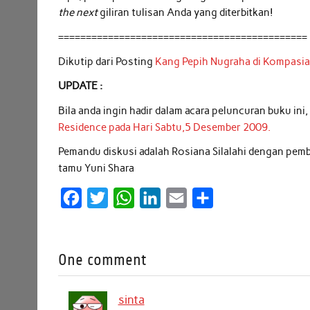
the next
giliran tulisan Anda yang diterbitkan!
=============================================
Dikutip dari Posting
Kang Pepih Nugraha di Kompasi
UPDATE :
Bila anda ingin hadir dalam acara peluncuran buku ini, 
Residence pada Hari Sabtu,5 Desember 2009.
Pemandu diskusi adalah Rosiana Silalahi dengan pe
tamu Yuni Shara
F
T
W
L
E
S
a
w
h
i
m
h
c
i
a
n
a
a
One comment
e
t
t
k
i
r
b
t
s
e
l
e
sinta
o
e
A
d