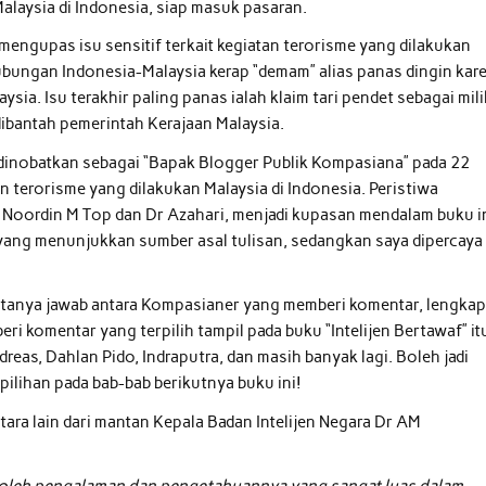
alaysia di Indonesia, siap masuk pasaran.
 mengupas isu sensitif terkait kegiatan terorisme yang dilakukan
, hubungan Indonesia-Malaysia kerap “demam” alias panas dingin kar
sia. Isu terakhir paling panas ialah klaim tari pendet sebagai mili
dibantah pemerintah Kerajaan Malaysia.
 dinobatkan sebagai “Bapak Blogger Publik Kompasiana” pada 22
n terorisme yang dilakukan Malaysia di Indonesia. Peristiwa
, Noordin M Top dan Dr Azahari, menjadi kupasan mendalam buku in
yang menunjukkan sumber asal tulisan, sedangkan saya dipercaya
kan tanya jawab antara Kompasianer yang memberi komentar, lengka
 komentar yang terpilih tampil pada buku “Intelijen Bertawaf” it
reas, Dahlan Pido, Indraputra, dan masih banyak lagi. Boleh jadi
ilihan pada bab-bab berikutnya buku ini!
tara lain dari mantan Kepala Badan Intelijen Negara Dr AM
ri oleh pengalaman dan pengetahuannya yang sangat luas dalam