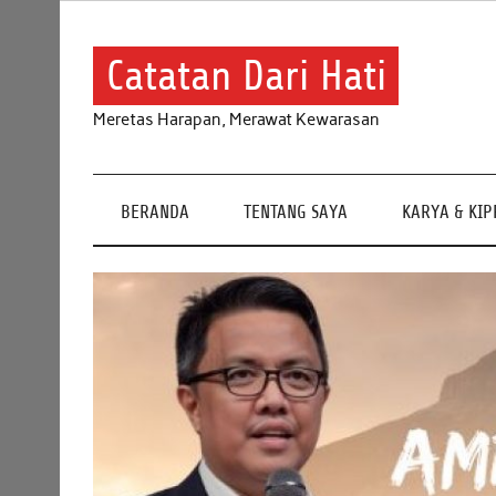
Skip
to
content
Catatan Dari Hati
Meretas Harapan, Merawat Kewarasan
BERANDA
TENTANG SAYA
KARYA & KI