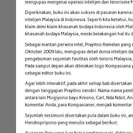
mengupas mengenai operasi intelijen dan terorisme M
Diperkirakan, buku ini akan sukses di pasaran karena
intelijen Malaysia di Indonesia. Seperti kita ketahui
klaim demi klaim khasanah budaya Indonesia oleh Malay
khasanah budaya Malaysia, meski belakangan hal itu 
Sebagai mantan perwira intel, Prayitno Ramelan yang
Oktober 2009 lalu, mengupas detail dunia intelijen da
pengeboman sejumlah fasilitas oleh teroris Malaysia
Pada sampul depan akan diterakan logo Kompasiana 
sebagai editor buku ini.
Agar lebih interaktif, pada akhir setiap bab diserta
dengan tanggapan Prayitno sendiri. Nama-nama pemberi
antara lain Mugiyono bayu Kresno, Carl, Nda Ndot, And
komentar Anda, para Kompasianer, menjadi komentar p
Sejumlah testimoni disertakan pula dalam buku ini, an
Hendropriyono yang menulis sebagai berikut:
Kupasan Pray yang luar biasa cerdasnya ini, didasa