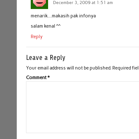
December 3, 2009 at 1:51 am
o
r
p
I
k
p
n
menarik…makasih pak infonya
salam kenal ^^
Reply
Leave a Reply
Your email address will not be published.
Required fie
Comment
*