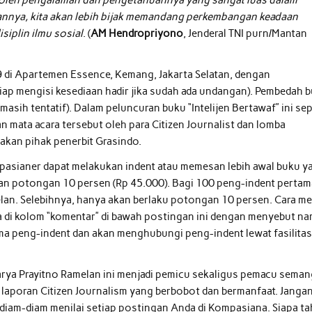
annya, kita akan lebih bijak memandang perkembangan keadaan
siplin ilmu sosial
. (
AM Hendropriyono
, Jenderal TNI purn/Mantan
9 di Apartemen Essence, Kemang, Jakarta Selatan, dengan
iap mengisi kesediaan hadir jika sudah ada undangan). Pembedah 
sih tentatif). Dalam peluncuran buku “Intelijen Bertawaf” ini sep
 mata acara tersebut oleh para Citizen Journalist dan lomba
iakan pihak penerbit Grasindo.
ompasianer dapat melakukan indent atau memesan lebih awal buku y
an potongan 10 persen (Rp 45.000). Bagi 100 peng-indent pertam
an. Selebihnya, hanya akan berlaku potongan 10 persen. Cara m
ya di kolom “komentar” di bawah postingan ini dengan menyebut n
nama peng-indent dan akan menghubungi peng-indent lewat fasilita
karya Prayitno Ramelan ini menjadi pemicu sekaligus pemacu seman
u laporan Citizen Journalism yang berbobot dan bermanfaat. Janga
diam-diam menilai setiap postingan Anda di Kompasiana. Siapa t