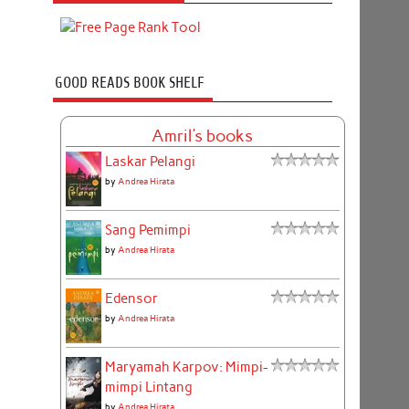
GOOD READS BOOK SHELF
Amril's books
Laskar Pelangi
by
Andrea Hirata
Sang Pemimpi
by
Andrea Hirata
Edensor
by
Andrea Hirata
Maryamah Karpov: Mimpi-
mimpi Lintang
by
Andrea Hirata