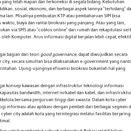
ta yang telah mapan dan terkoneksi di segala bidang. Kebutuhan
dikan, sosial, ekonomi, dan berbagai aspek lainnya “terhidang” d
ama lain. Misalnya pembuatan KTP atau pembaharuan SIM bisa
aktu, biaya dan rantai birokrasi yang panjang. Atau yang lain,
ukan via SMS atau “coblos online” dari rumah dan rekapitulasi ser
oleh Komputer. Arus informasi digital berjalan lebih cepat, efekti
gai bagian dari teori
good governance
, dapat diwujudkan secara
er city, secara simultan bisa dilaksanakan e-government yang nant
ntahan. Ujung-ujungnya efisiensi birokrasi bukanlah hal yang
gai konsep kawasan dengan infrastruktur teknologi informasi
 kapasitas bandwidth, internet nirkabel dan kabel, dan infrastruktu
dikelola bersama perguruan tinggi dan swasta. Dalam kota cyber
ogi informasi atau aplikasi dengan pembeli dari berbagai segmen 
 cyber city adalah kota yang terintegrasi melalui fasilitas berjarin
timal.