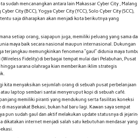
kota sudah mencanangkan antara lain Makassar Cyber City , Malang
Cyber City (BCC), Yogya Cyber City (YCC), Solo Cyber City (SCC),
, tentu saja diharapkan akan menjadi kota berikutnya yang
 dimana setiap orang, siapapun juga, memiliki peluang yang sama d
 dunia maya baik secara nasional maupun internasional. Dukungan
arga terjangkau memungkinkan fenomena “gaul” didunia maya tumb
(Wireless Fidelity) di berbagai tempat mulai dari Pelabuhan, Pusat
 hingga sarana olahraga kian memberikan iklim strategis
ik.
gi kita menyaksikan sejumlah orang di sebuah pusat perbelanjaan
 atau laptop sembari santai menyeruput kopi di sebuah café.
panjang memiliki piranti yang mendukung serta fasilitas koneksi
e di masyarakat Bekasi, bukan hal baru lagi. Kawan saya sempat
ya pun sudah gaul dan aktif melakukan update statusnya di jejari
sa dikatakan internet menjadi salah satu kebutuhan mendasar yang
ekasi.