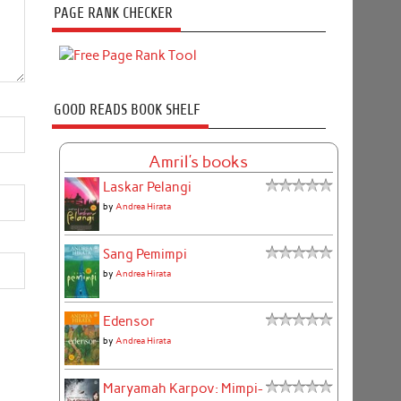
PAGE RANK CHECKER
GOOD READS BOOK SHELF
Amril's books
Laskar Pelangi
by
Andrea Hirata
Sang Pemimpi
by
Andrea Hirata
Edensor
by
Andrea Hirata
Maryamah Karpov: Mimpi-