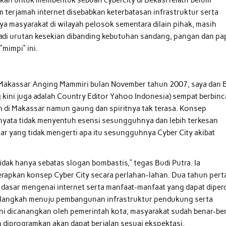
hkan untuk membentuk sebuah cybercity di Bekasi relatif belum
terjamah internet disebabkan keterbatasan infrastruktur serta
ya masyarakat di wilayah pelosok sementara dilain pihak, masih
di urutan kesekian dibanding kebutuhan sandang, pangan dan pa
mimpi” ini.
Makassar Anging Mammiri bulan November tahun 2007, saya dan 
g kini juga adalah Country Editor Yahoo Indonesia) sempat berbin
n di Makassar namun gaung dan spiritnya tak terasa. Konsep
nyata tidak menyentuh esensi sesungguhnya dan lebih terkesan
r yang tidak mengerti apa itu sesungguhnya Cyber City akibat
dak hanya sebatas slogan bombastis,” tegas Budi Putra. Ia
erapkan konsep Cyber City secara perlahan-lahan. Dua tahun per
 dasar mengenai internet serta manfaat-manfaat yang dapat diper
 melangkah menuju pembangunan infrastruktur pendukung serta
ni dicanangkan oleh pemerintah kota, masyarakat sudah benar-be
h diprogramkan akan dapat berjalan sesuai ekspektasi.