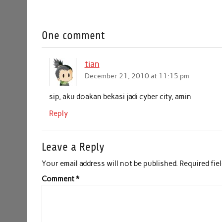
a
w
h
i
m
h
c
i
a
n
a
a
One comment
e
t
t
k
i
r
b
t
s
e
l
e
tian
o
e
A
d
December 21, 2010 at 11:15 pm
o
r
p
I
k
p
n
sip, aku doakan bekasi jadi cyber city, amin
Reply
Leave a Reply
Your email address will not be published.
Required fie
Comment
*