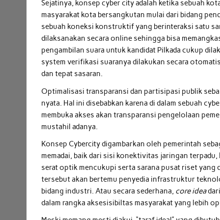
Sejatinya, konsep cyber city adalah ketika sebuah ko
masyarakat kota bersangkutan mulai dari bidang pendi
sebuah koneksi konstruktif yang berinteraksi satu s
dilaksanakan secara online sehingga bisa memangkas w
pengambilan suara untuk kandidat Pilkada cukup dilak
system verifikasi suaranya dilakukan secara otomatis 
dan tepat sasaran.
Optimalisasi transparansi dan partisipasi publik seba
nyata. Hal ini disebabkan karena di dalam sebuah cyb
membuka akses akan transparansi pengelolaan pemeri
mustahil adanya.
Konsep Cybercity digambarkan oleh pemerintah seba
memadai, baik dari sisi konektivitas jaringan terpadu,
serat optik mencukupi serta sarana pusat riset yang 
tersebut akan bertemu penyedia infrastruktur teknol
bidang industri. Atau secara sederhana,
core idea
dari
dalam rangka aksesisibiltas masyarakat yang lebih op