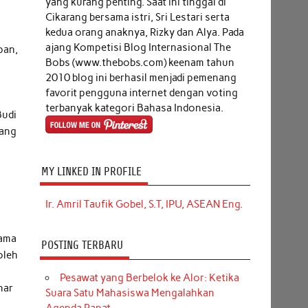
yang kurang penting. Saat ini tinggal di
Cikarang bersama istri, Sri Lestari serta
kedua orang anaknya, Rizky dan Alya. Pada
ajang Kompetisi Blog Internasional The
pan,
Bobs (www.thebobs.com) keenam tahun
2010 blog ini berhasil menjadi pemenang
favorit pengguna internet dengan voting
terbanyak kategori Bahasa Indonesia.
Budi
cang
MY LINKED IN PROFILE
Ir. Amril Taufik Gobel, S.T, IPU, ASEAN Eng.
tama
POSTING TERBARU
oleh
Pesawat yang Berbelok ke Alor: Ketika
nar
Suara Satu Mahasiswa Mengalahkan