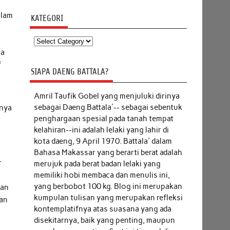
alam
KATEGORI
Kategori
ta
f
SIAPA DAENG BATTALA?
Amril Taufik Gobel
yang menjuluki dirinya
sebagai Daeng Battala'-- sebagai sebentuk
inya
penghargaan spesial pada tanah tempat
kelahiran--ini adalah lelaki yang lahir di
kota daeng, 9 April 1970. Battala' dalam
Bahasa Makassar yang berarti berat adalah
r
merujuk pada berat badan lelaki yang
memiliki hobi membaca dan menulis ini,
yang berbobot 100 kg. Blog ini merupakan
dan
kumpulan tulisan yang merupakan refleksi
gan
kontemplatifnya atas suasana yang ada
disekitarnya, baik yang penting, maupun