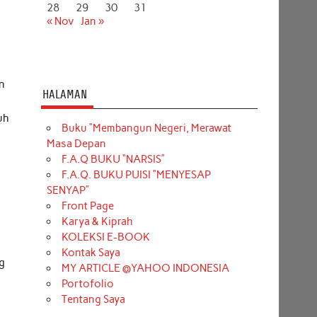
28
29
30
31
« Nov
Jan »
an
HALAMAN
uh
Buku “Membangun Negeri, Merawat
Masa Depan
F.A.Q BUKU “NARSIS”
F.A.Q. BUKU PUISI “MENYESAP
SENYAP”
Front Page
Karya & Kiprah
KOLEKSI E-BOOK
Kontak Saya
ng
MY ARTICLE @YAHOO INDONESIA
Portofolio
Tentang Saya