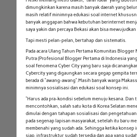
Meski memang mesti diakui, “taraf ideal” yang dibutu
dimungkinkan karena masih banyak daerah yang belum 
masih relatif minimnya edukasi soal internet khususn
banyak anggapan bahwa kebutuhan berinternet menja
saya yakin dan percaya Bekasi akan bisa mewujudkan “
Tapi mesti pelan-pelan, bertahap dan sistematis.
Pada acara Ulang Tahun Pertama Komunitas Blogger 
Putra (Profesional Blogger Pertama di Indonesia yan
soal fenomena Cyber City yang baru saja dicanangka
Cybercity yang digaungkan secara gegap gempita ter
berada di “awang-awang”.Masih banyak warga Makassa
minimnya sosialisasi dan edukasi soal konsep ini.
“Harus ada pra-kondisi sebelum menuju kesana. Dan ti
mencontohkan, salah satu kota di Korea Selatan men
dimulai dengan tahapan sosialisasi dan pengetahuan
pada segenap lapisan masyarakat, setelah itu baru
membenahi yang sudah ada. Sehingga ketika konsep i
siap, infrastruktur sudah tersedia dan apa yang suda