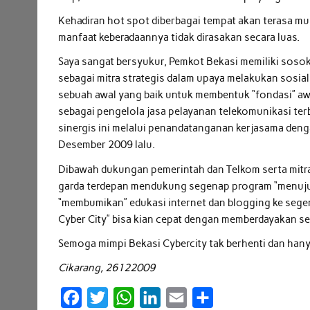
Kehadiran hot spot diberbagai tempat akan terasa m
manfaat keberadaannya tidak dirasakan secara luas.
Saya sangat bersyukur, Pemkot Bekasi memiliki sos
sebagai mitra strategis dalam upaya melakukan sosial
sebuah awal yang baik untuk membentuk “fondasi” awal
sebagai pengelola jasa pelayanan telekomunikasi ter
sinergis ini melalui penandatanganan kerjasama den
Desember 2009 lalu.
Dibawah dukungan pemerintah dan Telkom serta mitra
garda terdepan mendukung segenap program “menuju Be
“membumikan” edukasi internet dan blogging ke sege
Cyber City” bisa kian cepat dengan memberdayakan seg
Semoga mimpi Bekasi Cybercity tak berhenti dan hanya 
Cikarang, 26122009
F
T
W
L
E
S