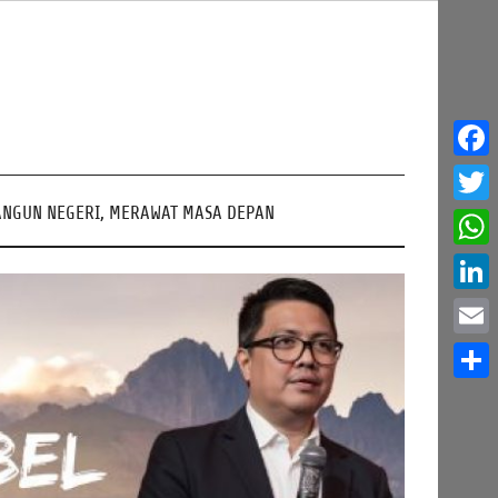
Face
NGUN NEGERI, MERAWAT MASA DEPAN
Twitt
What
Linke
Email
Share