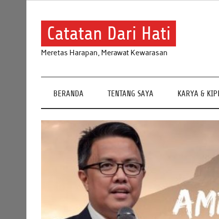
Skip
to
content
Catatan Dari Hati
Meretas Harapan, Merawat Kewarasan
BERANDA
TENTANG SAYA
KARYA & KI