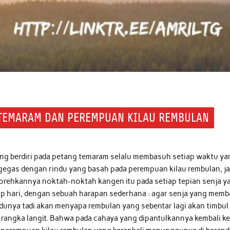
G TEMARAM DAN PEREMPUAN KILAU REMBULAN
 yang berdiri pada petang temaram selalu membasuh setiap waktu ya
rgegas dengan rindu yang basah pada perempuan kilau rembulan, j
torehkannya noktah-noktah kangen itu pada setiap tepian senja y
iap hari, dengan sebuah harapan sederhana : agar senja yang mem
ndunya tadi akan menyapa rembulan yang sebentar lagi akan timbul
i rangka langit. Bahwa pada cahaya yang dipantulkannya kembali ke