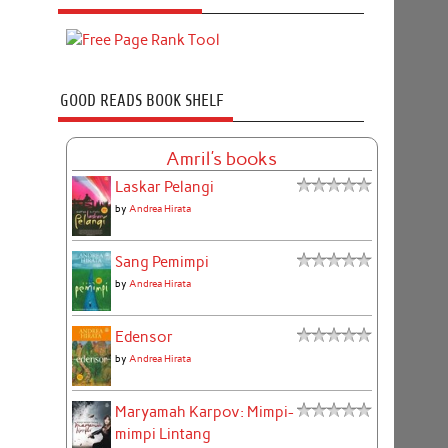
GOOD READS BOOK SHELF
Amril's books
Laskar Pelangi
by
Andrea Hirata
Sang Pemimpi
by
Andrea Hirata
Edensor
by
Andrea Hirata
Maryamah Karpov: Mimpi-
mimpi Lintang