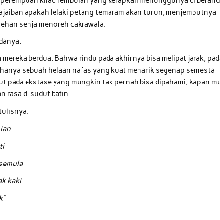
 perempuan kilau rembulan yang kerapkali menunggunya di berand
ajaiban apakah lelaki petang temaram akan turun, menjemputnya
lehan senja menoreh cakrawala.
adanya.
 mereka berdua. Bahwa rindu pada akhirnya bisa melipat jarak, pad
ya hanya sebuah helaan nafas yang kuat menarik segenap semesta
ut pada ekstase yang mungkin tak pernah bisa dipahami, kapan mu
 rasa di sudut batin.
tulisnya:
pian
ti
 semula
ak kaki
k”