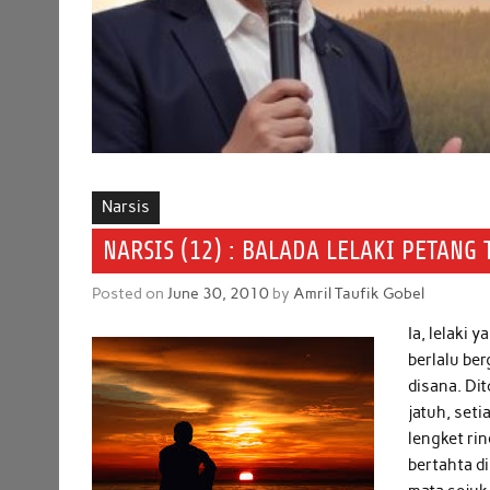
Narsis
NARSIS (12) : BALADA LELAKI PETAN
Posted on
June 30, 2010
by
Amril Taufik Gobel
Ia, lelaki
berlalu be
disana. Di
jatuh, set
lengket ri
bertahta d