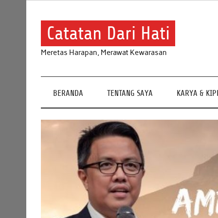
Skip
to
content
Catatan Dari Hati
Meretas Harapan, Merawat Kewarasan
BERANDA
TENTANG SAYA
KARYA & KI