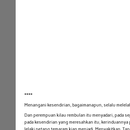
****
Menangani kesendirian, bagaimanapun, selalu melela
Dan perempuan kilau rembulan itu menyadari, pada se
pada kesendirian yang meresahkan itu, kerinduannya
lelaki petang temaram kian menjadi. Menyakitkan. Tap