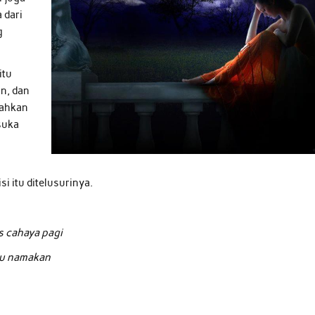
 dari
g
itu
an, dan
bahkan
 suka
i itu ditelusurinya.
s cahaya pagi
au namakan