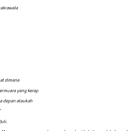
cakrawala
pat dimana
bermuara yang kerap
sa depan ataukah
”
uli.