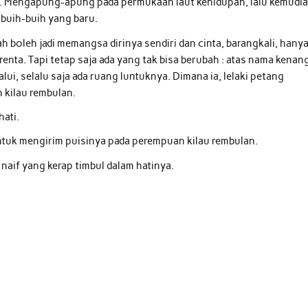
a. Mengapung-apung pada permukaan laut kehidupan, lalu kemudi
 buih-buih yang baru.
h boleh jadi memangsa dirinya sendiri dan cinta, barangkali, hany
renta. Tapi tetap saja ada yang tak bisa berubah : atas nama kenan
alui, selalu saja ada ruang luntuknya. Dimana ia, lelaki petang
 kilau rembulan.
hati.
tuk mengirim puisinya pada perempuan kilau rembulan.
 naif yang kerap timbul dalam hatinya.