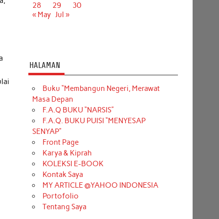
a,
28
29
30
« May
Jul »
a
HALAMAN
lai
Buku “Membangun Negeri, Merawat
Masa Depan
F.A.Q BUKU “NARSIS”
F.A.Q. BUKU PUISI “MENYESAP
SENYAP”
Front Page
Karya & Kiprah
KOLEKSI E-BOOK
Kontak Saya
MY ARTICLE @YAHOO INDONESIA
Portofolio
Tentang Saya