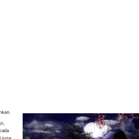
hkan.
pi,
 pada
i juga