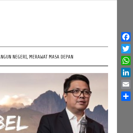
Face
NGUN NEGERI, MERAWAT MASA DEPAN
Twitt
What
Linke
Email
Share