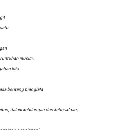
git
-satu
ngan
reruntuhan musim,
gahan kita
u
pada bentang bianglala
hitan, dalam kehilangan dan keberadaan,