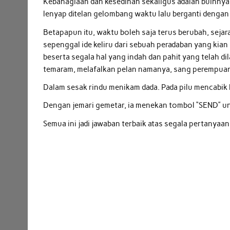
Kebahagiaan dan kesedihan sekaligus adalah buihny
lenyap ditelan gelombang waktu lalu berganti dengan
Betapapun itu, waktu boleh saja terus berubah, sejara
sepenggal ide keliru dari sebuah peradaban yang kian 
beserta segala hal yang indah dan pahit yang telah dil
temaram, melafalkan pelan namanya, sang perempuan
Dalam sesak rindu menikam dada. Pada pilu mencabik 
Dengan jemari gemetar, ia menekan tombol “SEND” un
Semua ini jadi jawaban terbaik atas segala pertanyaan