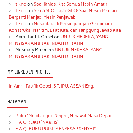
tikno
on
Soal Ikhlas, Kita Semua Masih Amatir
tikno
on
Senja SEO, Fajar GEO: Saat Mesin Pencari
Berganti Menjadi Mesin Penjawab
tikno
on
Nusantara di Persimpangan Gelombang:
Konstruksi Maritim, Laut Kita, dan Tanggung Jawab Kita
Amril Taufik Gobel
on
UNTUK MEREKA, YANG
MENYISAKAN JEJAK INDAH DI BATIN
Musniaty Musni
on
UNTUK MEREKA, YANG
MENYISAKAN JEJAK INDAH DI BATIN
MY LINKED IN PROFILE
Ir. Amril Taufik Gobel, S.T, IPU, ASEAN Eng.
HALAMAN
Buku “Membangun Negeri, Merawat Masa Depan
F.A.Q BUKU “NARSIS”
F.A.Q. BUKU PUISI “MENYESAP SENYAP”