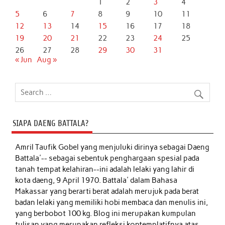
1
2
3
4
5
6
7
8
9
10
11
12
13
14
15
16
17
18
19
20
21
22
23
24
25
26
27
28
29
30
31
« Jun
Aug »
SIAPA DAENG BATTALA?
Amril Taufik Gobel
yang menjuluki dirinya sebagai Daeng
Battala'-- sebagai sebentuk penghargaan spesial pada
tanah tempat kelahiran--ini adalah lelaki yang lahir di
kota daeng, 9 April 1970. Battala' dalam Bahasa
Makassar yang berarti berat adalah merujuk pada berat
badan lelaki yang memiliki hobi membaca dan menulis ini,
yang berbobot 100 kg. Blog ini merupakan kumpulan
tulisan yang merupakan refleksi kontemplatifnya atas