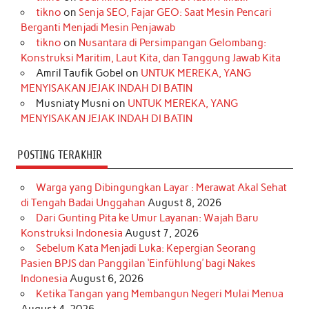
b
a
o
e
e
t
u
tikno
on
Senja SEO, Fajar GEO: Saat Mesin Pencari
o
g
k
r
d
e
b
Berganti Menjadi Mesin Penjawab
o
r
e
I
r
e
tikno
on
Nusantara di Persimpangan Gelombang:
Konstruksi Maritim, Laut Kita, dan Tanggung Jawab Kita
k
a
s
n
Amril Taufik Gobel
on
UNTUK MEREKA, YANG
m
t
MENYISAKAN JEJAK INDAH DI BATIN
Musniaty Musni
on
UNTUK MEREKA, YANG
MENYISAKAN JEJAK INDAH DI BATIN
POSTING TERAKHIR
Warga yang Dibingungkan Layar : Merawat Akal Sehat
di Tengah Badai Unggahan
August 8, 2026
Dari Gunting Pita ke Umur Layanan: Wajah Baru
Konstruksi Indonesia
August 7, 2026
Sebelum Kata Menjadi Luka: Kepergian Seorang
Pasien BPJS dan Panggilan ‘Einfühlung’ bagi Nakes
Indonesia
August 6, 2026
Ketika Tangan yang Membangun Negeri Mulai Menua
August 4, 2026