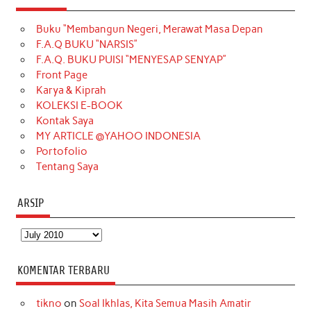
e
t
T
t
k
t
T
Buku “Membangun Negeri, Merawat Masa Depan
b
a
o
e
e
t
u
F.A.Q BUKU “NARSIS”
o
g
k
r
d
e
b
F.A.Q. BUKU PUISI “MENYESAP SENYAP”
o
r
e
I
r
e
Front Page
Karya & Kiprah
k
a
s
n
KOLEKSI E-BOOK
m
t
Kontak Saya
MY ARTICLE @YAHOO INDONESIA
Portofolio
Tentang Saya
ARSIP
Arsip
KOMENTAR TERBARU
tikno
on
Soal Ikhlas, Kita Semua Masih Amatir