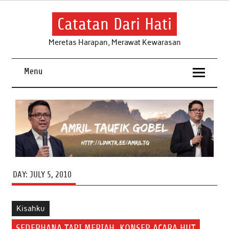
Skip
to
content
Catatan Dari Hati
Meretas Harapan, Merawat Kewarasan
Menu
DAY:
JULY 5, 2010
Kisahku
SEDERHANA TAPI MERIAH, KONSEP ACARA HUT