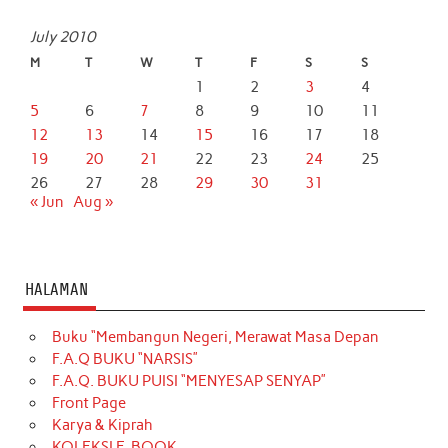
July 2010
M
T
W
T
F
S
S
1
2
3
4
5
6
7
8
9
10
11
12
13
14
15
16
17
18
19
20
21
22
23
24
25
26
27
28
29
30
31
« Jun
Aug »
HALAMAN
Buku “Membangun Negeri, Merawat Masa Depan
F.A.Q BUKU “NARSIS”
F.A.Q. BUKU PUISI “MENYESAP SENYAP”
Front Page
Karya & Kiprah
KOLEKSI E-BOOK