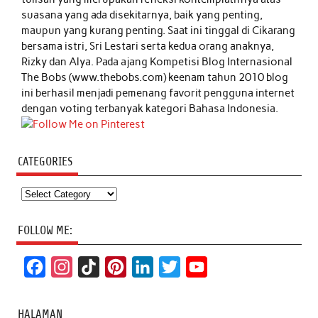
suasana yang ada disekitarnya, baik yang penting,
maupun yang kurang penting. Saat ini tinggal di Cikarang
bersama istri, Sri Lestari serta kedua orang anaknya,
Rizky dan Alya. Pada ajang Kompetisi Blog Internasional
The Bobs (www.thebobs.com) keenam tahun 2010 blog
ini berhasil menjadi pemenang favorit pengguna internet
dengan voting terbanyak kategori Bahasa Indonesia.
CATEGORIES
Categories
FOLLOW ME:
F
I
T
P
L
T
Y
a
n
i
i
i
w
o
c
s
k
n
n
i
u
HALAMAN