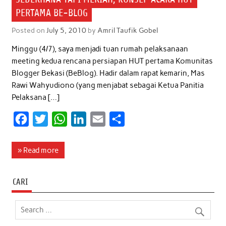
PERTAMA BE-BLOG
Posted on
July 5, 2010
by
Amril Taufik Gobel
Minggu (4/7), saya menjadi tuan rumah pelaksanaan
meeting kedua rencana persiapan HUT pertama Komunitas
Blogger Bekasi (BeBlog). Hadir dalam rapat kemarin, Mas
Rawi Wahyudiono (yang menjabat sebagai Ketua Panitia
Pelaksana […]
F
T
W
L
E
S
a
w
h
i
m
h
c
i
a
n
a
a
» Read more
e
t
t
k
i
r
b
t
s
e
l
e
CARI
o
e
A
d
o
r
p
I
k
p
n