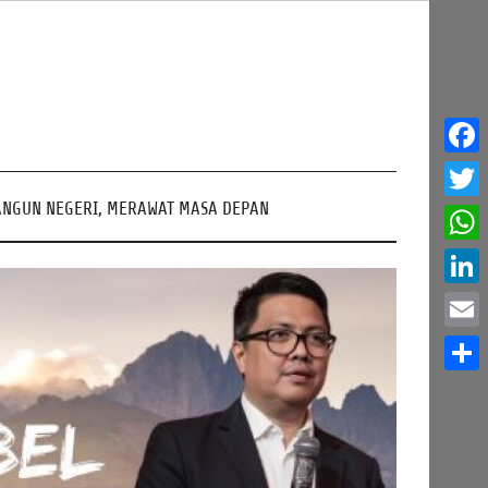
Face
NGUN NEGERI, MERAWAT MASA DEPAN
Twitt
What
Linke
Email
Share