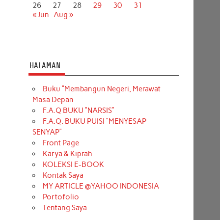
26
27
28
29
30
31
« Jun
Aug »
HALAMAN
Buku “Membangun Negeri, Merawat
Masa Depan
F.A.Q BUKU “NARSIS”
F.A.Q. BUKU PUISI “MENYESAP
SENYAP”
Front Page
Karya & Kiprah
KOLEKSI E-BOOK
Kontak Saya
MY ARTICLE @YAHOO INDONESIA
Portofolio
Tentang Saya