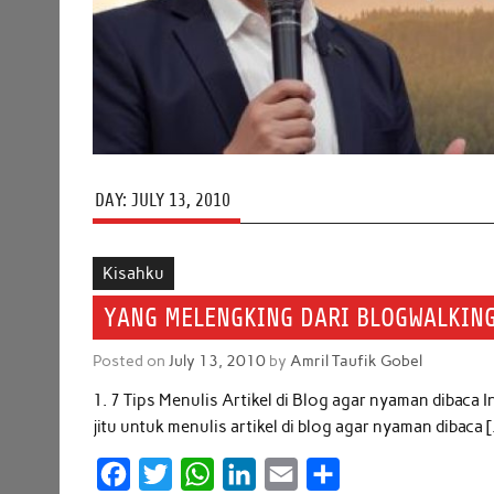
DAY:
JULY 13, 2010
Kisahku
YANG MELENGKING DARI BLOGWALKING
Posted on
July 13, 2010
by
Amril Taufik Gobel
1. 7 Tips Menulis Artikel di Blog agar nyaman dibaca I
jitu untuk menulis artikel di blog agar nyaman dibaca 
F
T
W
L
E
S