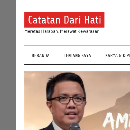
Skip
to
content
Catatan Dari Hati
Meretas Harapan, Merawat Kewarasan
BERANDA
TENTANG SAYA
KARYA & KI