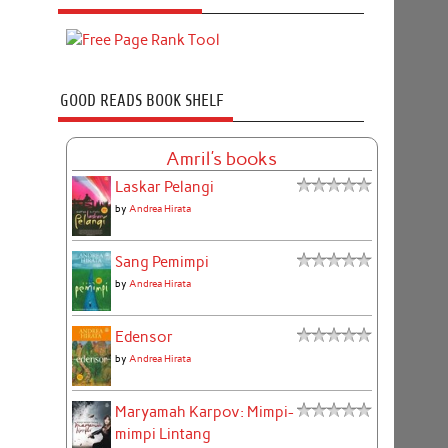
GOOD READS BOOK SHELF
Amril's books
Laskar Pelangi
by
Andrea Hirata
Sang Pemimpi
by
Andrea Hirata
Edensor
by
Andrea Hirata
Maryamah Karpov: Mimpi-
mimpi Lintang