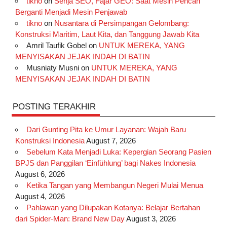
tikno
on
Senja SEO, Fajar GEO: Saat Mesin Pencari
o
g
k
r
d
e
b
Berganti Menjadi Mesin Penjawab
o
r
e
I
r
e
tikno
on
Nusantara di Persimpangan Gelombang:
Konstruksi Maritim, Laut Kita, dan Tanggung Jawab Kita
k
a
s
n
Amril Taufik Gobel
on
UNTUK MEREKA, YANG
m
t
MENYISAKAN JEJAK INDAH DI BATIN
Musniaty Musni
on
UNTUK MEREKA, YANG
MENYISAKAN JEJAK INDAH DI BATIN
POSTING TERAKHIR
Dari Gunting Pita ke Umur Layanan: Wajah Baru
Konstruksi Indonesia
August 7, 2026
Sebelum Kata Menjadi Luka: Kepergian Seorang Pasien
BPJS dan Panggilan ‘Einfühlung’ bagi Nakes Indonesia
August 6, 2026
Ketika Tangan yang Membangun Negeri Mulai Menua
August 4, 2026
Pahlawan yang Dilupakan Kotanya: Belajar Bertahan
dari Spider-Man: Brand New Day
August 3, 2026