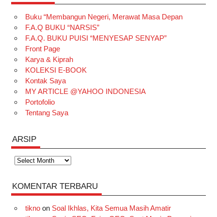
e
t
T
t
k
t
T
Buku “Membangun Negeri, Merawat Masa Depan
b
a
o
e
e
t
u
F.A.Q BUKU “NARSIS”
o
g
k
r
d
e
b
F.A.Q. BUKU PUISI “MENYESAP SENYAP”
o
r
e
I
r
e
Front Page
Karya & Kiprah
k
a
s
n
KOLEKSI E-BOOK
m
t
Kontak Saya
MY ARTICLE @YAHOO INDONESIA
Portofolio
Tentang Saya
ARSIP
Arsip
KOMENTAR TERBARU
tikno
on
Soal Ikhlas, Kita Semua Masih Amatir