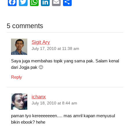
F
T
W
L
E
S
a
w
h
i
m
h
c
i
a
n
a
a
5 comments
e
t
t
k
i
r
b
t
s
e
l
e
Sigit Ary
o
e
A
d
July 17, 2010 at 11:38 am
o
r
p
I
Saya juga membahas topik yang sama pak. Salam kenal
k
p
n
dari Jogja pak 🙂
Reply
ichanx
July 18, 2010 at 8:44 am
paman tyo kereeeeeeen…. mas amril kapan menyusul
bikin ebook? hehe