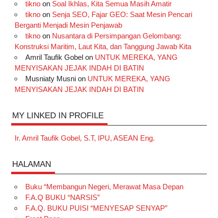
tikno
on
Soal Ikhlas, Kita Semua Masih Amatir
tikno
on
Senja SEO, Fajar GEO: Saat Mesin Pencari
Berganti Menjadi Mesin Penjawab
tikno
on
Nusantara di Persimpangan Gelombang:
Konstruksi Maritim, Laut Kita, dan Tanggung Jawab Kita
Amril Taufik Gobel
on
UNTUK MEREKA, YANG
MENYISAKAN JEJAK INDAH DI BATIN
Musniaty Musni
on
UNTUK MEREKA, YANG
MENYISAKAN JEJAK INDAH DI BATIN
MY LINKED IN PROFILE
Ir. Amril Taufik Gobel, S.T, IPU, ASEAN Eng.
HALAMAN
Buku “Membangun Negeri, Merawat Masa Depan
F.A.Q BUKU “NARSIS”
F.A.Q. BUKU PUISI “MENYESAP SENYAP”