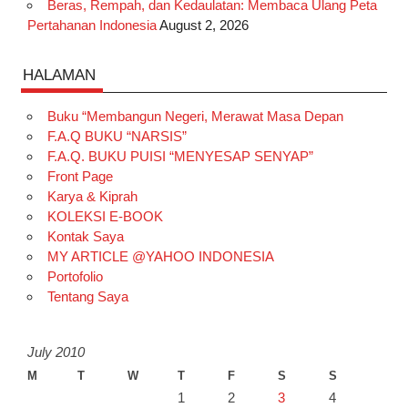
Beras, Rempah, dan Kedaulatan: Membaca Ulang Peta
Pertahanan Indonesia
August 2, 2026
HALAMAN
Buku “Membangun Negeri, Merawat Masa Depan
F.A.Q BUKU “NARSIS”
F.A.Q. BUKU PUISI “MENYESAP SENYAP”
Front Page
Karya & Kiprah
KOLEKSI E-BOOK
Kontak Saya
MY ARTICLE @YAHOO INDONESIA
Portofolio
Tentang Saya
July 2010
M
T
W
T
F
S
S
1
2
3
4