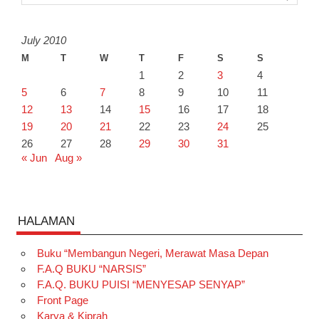
July 2010
M
T
W
T
F
S
S
1
2
3
4
5
6
7
8
9
10
11
12
13
14
15
16
17
18
19
20
21
22
23
24
25
26
27
28
29
30
31
« Jun
Aug »
HALAMAN
Buku “Membangun Negeri, Merawat Masa Depan
F.A.Q BUKU “NARSIS”
F.A.Q. BUKU PUISI “MENYESAP SENYAP”
Front Page
Karya & Kiprah