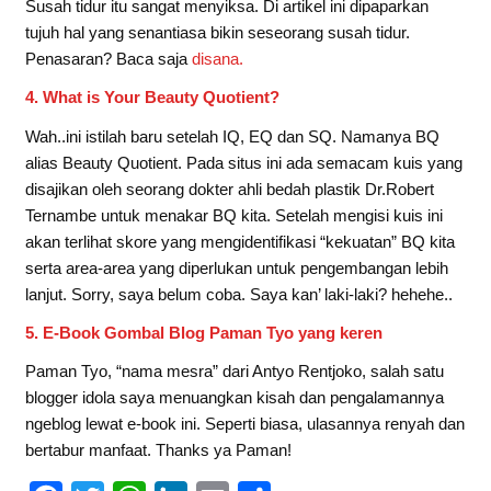
Susah tidur itu sangat menyiksa. Di artikel ini dipaparkan
tujuh hal yang senantiasa bikin seseorang susah tidur.
Penasaran? Baca saja
disana.
4. What is Your Beauty Quotient?
Wah..ini istilah baru setelah IQ, EQ dan SQ. Namanya BQ
alias Beauty Quotient. Pada situs ini ada semacam kuis yang
disajikan oleh seorang dokter ahli bedah plastik Dr.Robert
Ternambe untuk menakar BQ kita. Setelah mengisi kuis ini
akan terlihat skore yang mengidentifikasi “kekuatan” BQ kita
serta area-area yang diperlukan untuk pengembangan lebih
lanjut. Sorry, saya belum coba. Saya kan’ laki-laki? hehehe..
5. E-Book Gombal Blog Paman Tyo yang keren
Paman Tyo, “nama mesra” dari Antyo Rentjoko, salah satu
blogger idola saya menuangkan kisah dan pengalamannya
ngeblog lewat e-book ini. Seperti biasa, ulasannya renyah dan
bertabur manfaat. Thanks ya Paman!