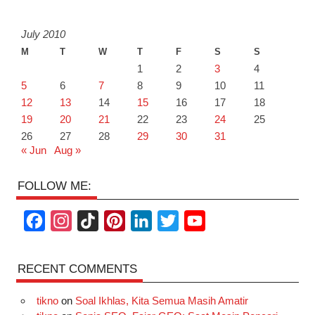
July 2010
M
T
W
T
F
S
S
1
2
3
4
5
6
7
8
9
10
11
12
13
14
15
16
17
18
19
20
21
22
23
24
25
26
27
28
29
30
31
« Jun
Aug »
FOLLOW ME:
F
I
T
P
L
T
Y
a
n
i
i
i
w
o
c
s
k
n
n
i
u
RECENT COMMENTS
e
t
T
t
k
t
T
tikno
on
Soal Ikhlas, Kita Semua Masih Amatir
b
a
o
e
e
t
u