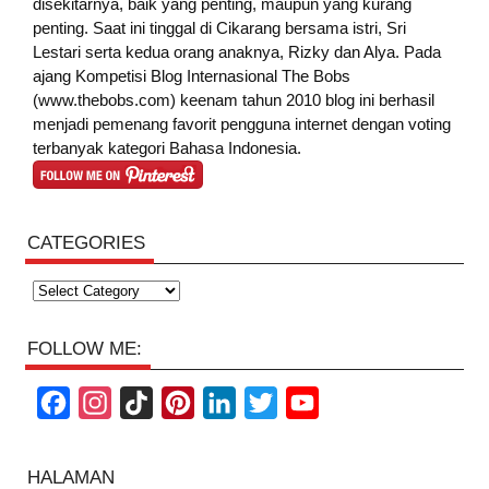
disekitarnya, baik yang penting, maupun yang kurang
penting. Saat ini tinggal di Cikarang bersama istri, Sri
Lestari serta kedua orang anaknya, Rizky dan Alya. Pada
ajang Kompetisi Blog Internasional The Bobs
(www.thebobs.com) keenam tahun 2010 blog ini berhasil
menjadi pemenang favorit pengguna internet dengan voting
terbanyak kategori Bahasa Indonesia.
CATEGORIES
Categories
FOLLOW ME:
F
I
T
P
L
T
Y
a
n
i
i
i
w
o
c
s
k
n
n
i
u
HALAMAN