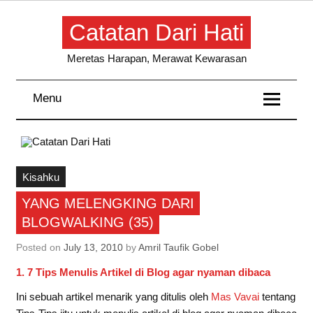
Skip
to
Catatan Dari Hati
content
Meretas Harapan, Merawat Kewarasan
Menu
Kisahku
YANG MELENGKING DARI
BLOGWALKING (35)
Posted on
July 13, 2010
by
Amril Taufik Gobel
1. 7 Tips Menulis Artikel di Blog agar nyaman dibaca
Ini sebuah artikel menarik yang ditulis oleh
Mas Vavai
tentang