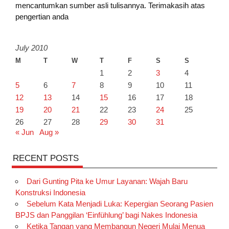
mencantumkan sumber asli tulisannya. Terimakasih atas
pengertian anda
July 2010
M
T
W
T
F
S
S
1
2
3
4
5
6
7
8
9
10
11
12
13
14
15
16
17
18
19
20
21
22
23
24
25
26
27
28
29
30
31
« Jun
Aug »
RECENT POSTS
Dari Gunting Pita ke Umur Layanan: Wajah Baru
Konstruksi Indonesia
Sebelum Kata Menjadi Luka: Kepergian Seorang Pasien
BPJS dan Panggilan ‘Einfühlung’ bagi Nakes Indonesia
Ketika Tangan yang Membangun Negeri Mulai Menua