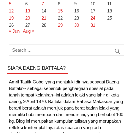
5
6
7
8
9
10
11
12
13
14
15
16
17
18
19
20
21
22
23
24
25
26
27
28
29
30
31
« Jun
Aug »
SIAPA DAENG BATTALA?
Amril Taufik Gobel
yang menjuluki dirinya sebagai Daeng
Battala'-- sebagai sebentuk penghargaan spesial pada
tanah tempat kelahiran--ini adalah lelaki yang lahir di kota
daeng, 9 April 1970. Battala' dalam Bahasa Makassar yang
berarti berat adalah merujuk pada berat badan lelaki yang
memiliki hobi membaca dan menulis ini, yang berbobot 100
kg. Blog ini merupakan kumpulan tulisan yang merupakan
refleksi kontemplatifnya atas suasana yang ada