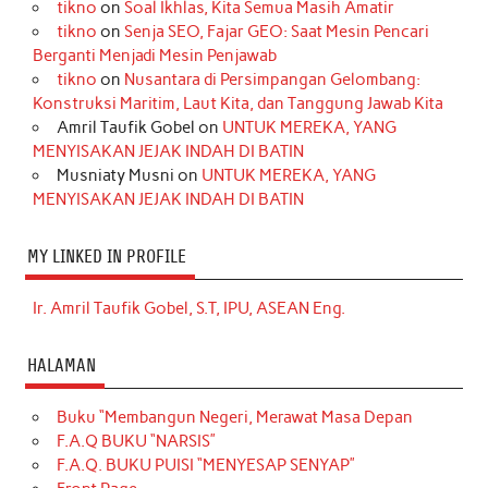
tikno
on
Soal Ikhlas, Kita Semua Masih Amatir
tikno
on
Senja SEO, Fajar GEO: Saat Mesin Pencari
Berganti Menjadi Mesin Penjawab
tikno
on
Nusantara di Persimpangan Gelombang:
Konstruksi Maritim, Laut Kita, dan Tanggung Jawab Kita
Amril Taufik Gobel
on
UNTUK MEREKA, YANG
MENYISAKAN JEJAK INDAH DI BATIN
Musniaty Musni
on
UNTUK MEREKA, YANG
MENYISAKAN JEJAK INDAH DI BATIN
MY LINKED IN PROFILE
Ir. Amril Taufik Gobel, S.T, IPU, ASEAN Eng.
HALAMAN
Buku “Membangun Negeri, Merawat Masa Depan
F.A.Q BUKU “NARSIS”
F.A.Q. BUKU PUISI “MENYESAP SENYAP”