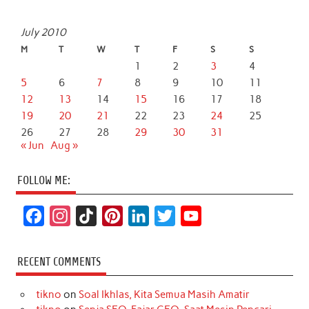
July 2010
M
T
W
T
F
S
S
1
2
3
4
5
6
7
8
9
10
11
12
13
14
15
16
17
18
19
20
21
22
23
24
25
26
27
28
29
30
31
« Jun
Aug »
FOLLOW ME:
F
I
T
P
L
T
Y
a
n
i
i
i
w
o
c
s
k
n
n
i
u
RECENT COMMENTS
e
t
T
t
k
t
T
tikno
on
Soal Ikhlas, Kita Semua Masih Amatir
b
a
o
e
e
t
u