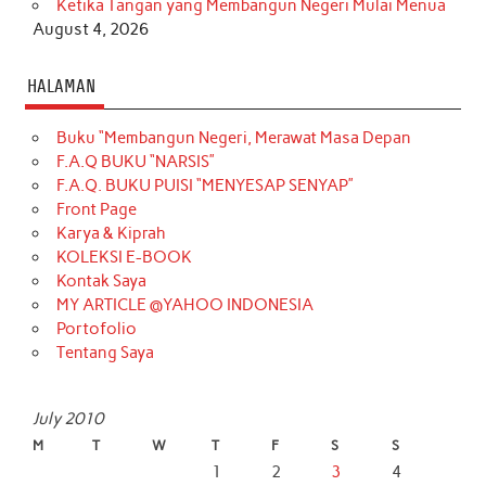
Ketika Tangan yang Membangun Negeri Mulai Menua
August 4, 2026
HALAMAN
Buku “Membangun Negeri, Merawat Masa Depan
F.A.Q BUKU “NARSIS”
F.A.Q. BUKU PUISI “MENYESAP SENYAP”
Front Page
Karya & Kiprah
KOLEKSI E-BOOK
Kontak Saya
MY ARTICLE @YAHOO INDONESIA
Portofolio
Tentang Saya
July 2010
M
T
W
T
F
S
S
1
2
3
4