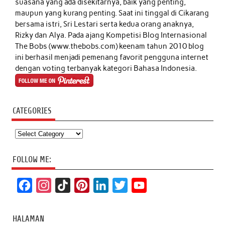
suasana yang ada disekitarnya, baik yang penting,
maupun yang kurang penting. Saat ini tinggal di Cikarang
bersama istri, Sri Lestari serta kedua orang anaknya,
Rizky dan Alya. Pada ajang Kompetisi Blog Internasional
The Bobs (www.thebobs.com) keenam tahun 2010 blog
ini berhasil menjadi pemenang favorit pengguna internet
dengan voting terbanyak kategori Bahasa Indonesia.
CATEGORIES
Categories
FOLLOW ME:
F
I
T
P
L
T
Y
a
n
i
i
i
w
o
c
s
k
n
n
i
u
HALAMAN