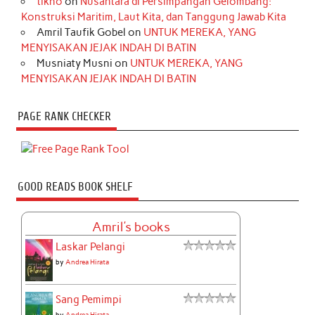
tikno
on
Nusantara di Persimpangan Gelombang:
Konstruksi Maritim, Laut Kita, dan Tanggung Jawab Kita
Amril Taufik Gobel
on
UNTUK MEREKA, YANG
MENYISAKAN JEJAK INDAH DI BATIN
Musniaty Musni
on
UNTUK MEREKA, YANG
MENYISAKAN JEJAK INDAH DI BATIN
PAGE RANK CHECKER
GOOD READS BOOK SHELF
Amril's books
Laskar Pelangi
by
Andrea Hirata
Sang Pemimpi
by
Andrea Hirata