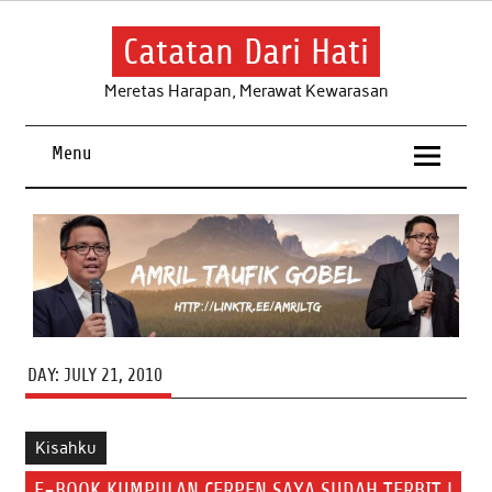
Skip
to
content
Catatan Dari Hati
Meretas Harapan, Merawat Kewarasan
Menu
DAY:
JULY 21, 2010
Kisahku
E-BOOK KUMPULAN CERPEN SAYA SUDAH TERBIT !