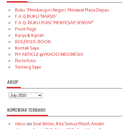
e
t
T
t
k
t
T
Buku “Membangun Negeri, Merawat Masa Depan
b
a
o
e
e
t
u
F.A.Q BUKU “NARSIS”
o
g
k
r
d
e
b
F.A.Q. BUKU PUISI “MENYESAP SENYAP”
o
r
e
I
r
e
Front Page
Karya & Kiprah
k
a
s
n
KOLEKSI E-BOOK
m
t
Kontak Saya
MY ARTICLE @YAHOO INDONESIA
Portofolio
Tentang Saya
ARSIP
Arsip
KOMENTAR TERBARU
tikno
on
Soal Ikhlas, Kita Semua Masih Amatir