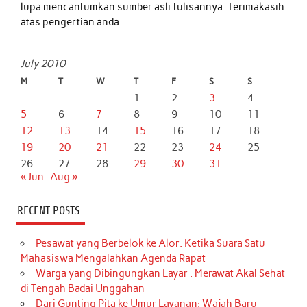
lupa mencantumkan sumber asli tulisannya. Terimakasih
atas pengertian anda
July 2010
M
T
W
T
F
S
S
1
2
3
4
5
6
7
8
9
10
11
12
13
14
15
16
17
18
19
20
21
22
23
24
25
26
27
28
29
30
31
« Jun
Aug »
RECENT POSTS
Pesawat yang Berbelok ke Alor: Ketika Suara Satu
Mahasiswa Mengalahkan Agenda Rapat
Warga yang Dibingungkan Layar : Merawat Akal Sehat
di Tengah Badai Unggahan
Dari Gunting Pita ke Umur Layanan: Wajah Baru