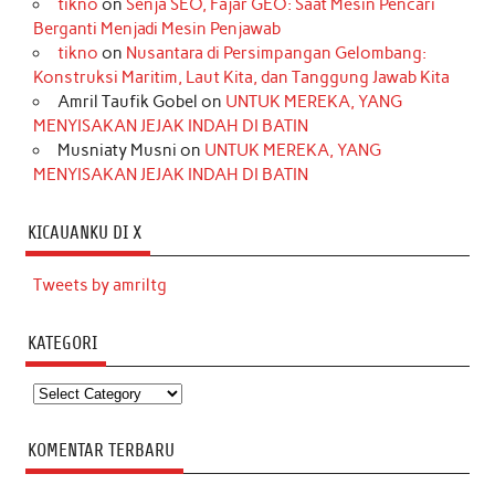
tikno
on
Senja SEO, Fajar GEO: Saat Mesin Pencari
Berganti Menjadi Mesin Penjawab
tikno
on
Nusantara di Persimpangan Gelombang:
Konstruksi Maritim, Laut Kita, dan Tanggung Jawab Kita
Amril Taufik Gobel
on
UNTUK MEREKA, YANG
MENYISAKAN JEJAK INDAH DI BATIN
Musniaty Musni
on
UNTUK MEREKA, YANG
MENYISAKAN JEJAK INDAH DI BATIN
KICAUANKU DI X
Tweets by amriltg
KATEGORI
Kategori
KOMENTAR TERBARU