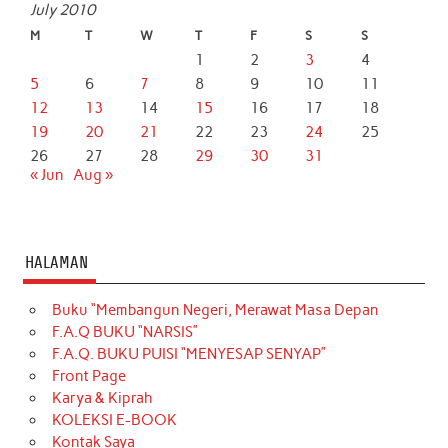
July 2010
M
T
W
T
F
S
S
1
2
3
4
5
6
7
8
9
10
11
12
13
14
15
16
17
18
19
20
21
22
23
24
25
26
27
28
29
30
31
« Jun
Aug »
HALAMAN
Buku “Membangun Negeri, Merawat Masa Depan
F.A.Q BUKU “NARSIS”
F.A.Q. BUKU PUISI “MENYESAP SENYAP”
Front Page
Karya & Kiprah
KOLEKSI E-BOOK
Kontak Saya