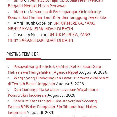
tikno
on
Senja SEO, Fajar GEO: Saat Mesin Pencari
o
g
k
r
d
e
b
Berganti Menjadi Mesin Penjawab
o
r
e
I
r
e
tikno
on
Nusantara di Persimpangan Gelombang:
Konstruksi Maritim, Laut Kita, dan Tanggung Jawab Kita
k
a
s
n
Amril Taufik Gobel
on
UNTUK MEREKA, YANG
m
t
MENYISAKAN JEJAK INDAH DI BATIN
Musniaty Musni
on
UNTUK MEREKA, YANG
MENYISAKAN JEJAK INDAH DI BATIN
POSTING TERAKHIR
Pesawat yang Berbelok ke Alor: Ketika Suara Satu
Mahasiswa Mengalahkan Agenda Rapat
August 9, 2026
Warga yang Dibingungkan Layar : Merawat Akal Sehat
di Tengah Badai Unggahan
August 8, 2026
Dari Gunting Pita ke Umur Layanan: Wajah Baru
Konstruksi Indonesia
August 7, 2026
Sebelum Kata Menjadi Luka: Kepergian Seorang
Pasien BPJS dan Panggilan ‘Einfühlung’ bagi Nakes
Indonesia
August 6, 2026