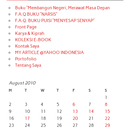
Buku “Membangun Negeri, Merawat Masa Depan
F.A.Q BUKU “NARSIS”
F.A.Q. BUKU PUISI “MENYESAP SENYAP”
Front Page
Karya & Kiprah
KOLEKSI E-BOOK
Kontak Saya
MY ARTICLE @YAHOO INDONESIA
Portofolio
Tentang Saya
August 2010
M
T
W
T
F
S
S
1
2
3
4
5
6
7
8
9
10
11
12
13
14
15
16
17
18
19
20
21
22
23
24
25
26
27
28
29