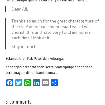
Beliau sangat gembira dan menyatakan dalam email :
Dear All,
Thanks so much for the great characterture of
the old Andergauge Indonesia Team. I will
cherish this and have very fond memories
each time I look at it.
Stay in touch.
Selamat Jalan Pak Peter dan keluarga.
Kenangan bersama anda serta Andergauge senantiasa
bersemayam di hati kami semua…
F
T
W
L
E
S
a
w
h
i
m
h
c
i
a
n
a
a
3 comments
e
t
t
k
i
r