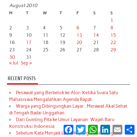
August 2010
M
T
W
T
F
S
S
1
2
3
4
5
6
7
8
9
10
11
12
13
14
15
16
17
18
19
20
21
22
23
24
25
26
27
28
29
30
31
« Jul
Sep »
RECENT POSTS
Pesawat yang Berbelok ke Alor: Ketika Suara Satu
Mahasiswa Mengalahkan Agenda Rapat
Warga yang Dibingungkan Layar : Merawat Akal Sehat
di Tengah Badai Unggahan
Dari Gunting Pita ke Umur Layanan: Wajah Baru
Konstruksi Indonesia
Facebook
Twitter
WhatsApp
LinkedIn
Email
S
Sebelum Kata Menjadi Luka: Kepergian Seorang