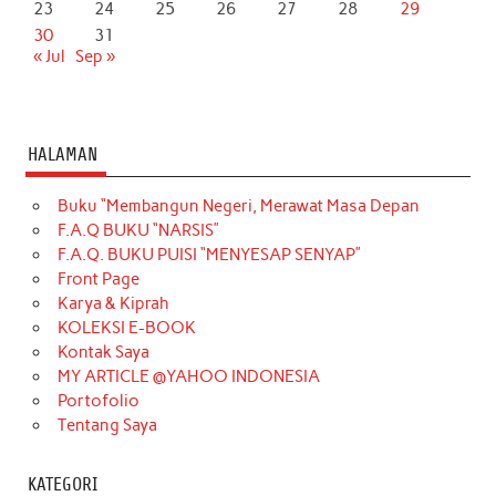
23
24
25
26
27
28
29
30
31
« Jul
Sep »
HALAMAN
Buku “Membangun Negeri, Merawat Masa Depan
F.A.Q BUKU “NARSIS”
F.A.Q. BUKU PUISI “MENYESAP SENYAP”
Front Page
Karya & Kiprah
KOLEKSI E-BOOK
Kontak Saya
MY ARTICLE @YAHOO INDONESIA
Portofolio
Tentang Saya
KATEGORI