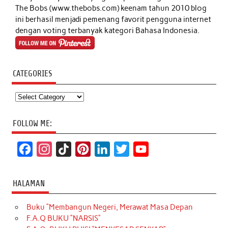
The Bobs (www.thebobs.com) keenam tahun 2010 blog
ini berhasil menjadi pemenang favorit pengguna internet
dengan voting terbanyak kategori Bahasa Indonesia.
CATEGORIES
Categories
FOLLOW ME:
F
I
T
P
L
T
Y
a
n
i
i
i
w
o
c
s
k
n
n
i
u
HALAMAN
e
t
T
t
k
t
T
Buku “Membangun Negeri, Merawat Masa Depan
b
a
o
e
e
t
u
F.A.Q BUKU “NARSIS”
o
g
k
r
d
e
b