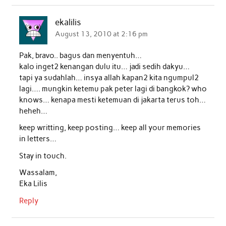
b
t
s
e
l
e
ekalilis
o
e
A
d
August 13, 2010 at 2:16 pm
o
r
p
I
Pak, bravo.. bagus dan menyentuh…
k
p
n
kalo inget2 kenangan dulu itu… jadi sedih dakyu…
tapi ya sudahlah… insya allah kapan2 kita ngumpul2
lagi…. mungkin ketemu pak peter lagi di bangkok? who
knows… kenapa mesti ketemuan di jakarta terus toh…
heheh…
keep writting, keep posting… keep all your memories
in letters…
Stay in touch.
Wassalam,
Eka Lilis
Reply