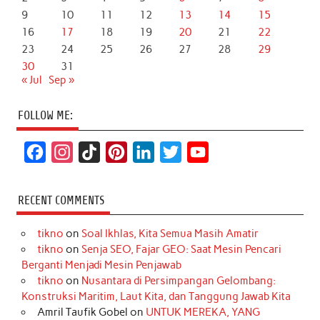
9
10
11
12
13
14
15
16
17
18
19
20
21
22
23
24
25
26
27
28
29
30
31
« Jul
Sep »
FOLLOW ME:
F
I
T
P
L
T
Y
a
n
i
i
i
w
o
c
s
k
n
n
i
u
RECENT COMMENTS
e
t
T
t
k
t
T
tikno
on
Soal Ikhlas, Kita Semua Masih Amatir
b
a
o
e
e
t
u
tikno
on
Senja SEO, Fajar GEO: Saat Mesin Pencari
o
g
k
r
d
e
b
Berganti Menjadi Mesin Penjawab
o
r
e
I
r
e
tikno
on
Nusantara di Persimpangan Gelombang:
Konstruksi Maritim, Laut Kita, dan Tanggung Jawab Kita
k
a
s
n
Amril Taufik Gobel
on
UNTUK MEREKA, YANG