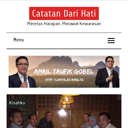
Skip
to
content
Catatan Dari Hati
Meretas Harapan, Merawat Kewarasan
Menu
Kisahku