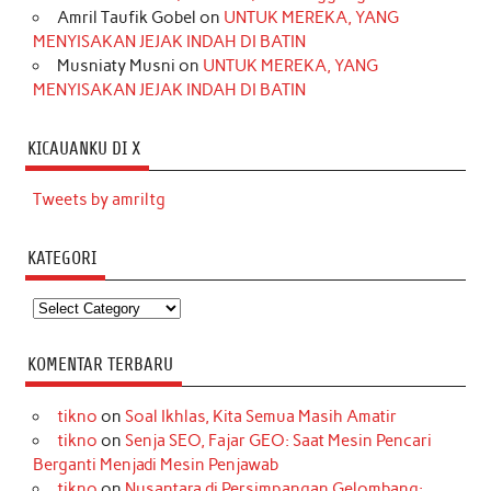
Amril Taufik Gobel
on
UNTUK MEREKA, YANG
MENYISAKAN JEJAK INDAH DI BATIN
Musniaty Musni
on
UNTUK MEREKA, YANG
MENYISAKAN JEJAK INDAH DI BATIN
KICAUANKU DI X
Tweets by amriltg
KATEGORI
Kategori
KOMENTAR TERBARU
tikno
on
Soal Ikhlas, Kita Semua Masih Amatir
tikno
on
Senja SEO, Fajar GEO: Saat Mesin Pencari
Berganti Menjadi Mesin Penjawab
tikno
on
Nusantara di Persimpangan Gelombang: