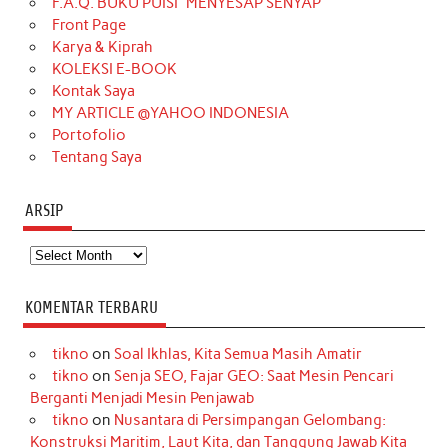
F.A.Q. BUKU PUISI “MENYESAP SENYAP”
o
r
e
I
r
e
Front Page
Karya & Kiprah
k
a
s
n
KOLEKSI E-BOOK
m
t
Kontak Saya
MY ARTICLE @YAHOO INDONESIA
Portofolio
Tentang Saya
ARSIP
Arsip
KOMENTAR TERBARU
tikno
on
Soal Ikhlas, Kita Semua Masih Amatir
tikno
on
Senja SEO, Fajar GEO: Saat Mesin Pencari
Berganti Menjadi Mesin Penjawab
tikno
on
Nusantara di Persimpangan Gelombang:
Konstruksi Maritim, Laut Kita, dan Tanggung Jawab Kita