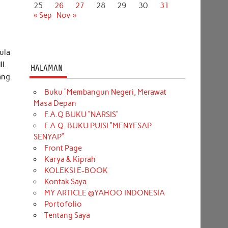
25
26
27
28
29
30
31
« Sep
Nov »
ula
l.
HALAMAN
ang
Buku “Membangun Negeri, Merawat
Masa Depan
F.A.Q BUKU “NARSIS”
F.A.Q. BUKU PUISI “MENYESAP
SENYAP”
Front Page
n
Karya & Kiprah
KOLEKSI E-BOOK
Kontak Saya
MY ARTICLE @YAHOO INDONESIA
Portofolio
Tentang Saya