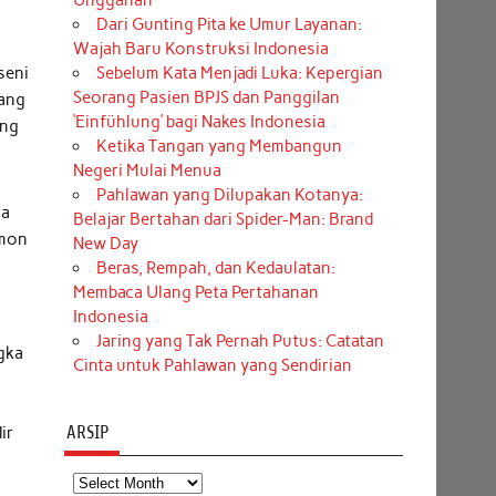
Unggahan
Dari Gunting Pita ke Umur Layanan:
Wajah Baru Konstruksi Indonesia
seni
Sebelum Kata Menjadi Luka: Kepergian
Seorang Pasien BPJS dan Panggilan
yang
‘Einfühlung’ bagi Nakes Indonesia
ang
Ketika Tangan yang Membangun
Negeri Mulai Menua
Pahlawan yang Dilupakan Kotanya:
ma
Belajar Bertahan dari Spider-Man: Brand
omon
New Day
Beras, Rempah, dan Kedaulatan:
Membaca Ulang Peta Pertahanan
Indonesia
Jaring yang Tak Pernah Putus: Catatan
ngka
Cinta untuk Pahlawan yang Sendirian
ARSIP
ir
Arsip