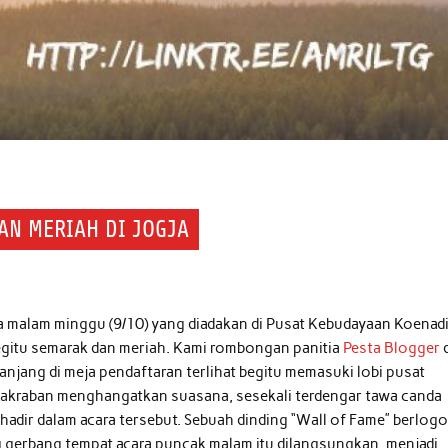
AN MERIAH DI JOGJA
a malam minggu (9/10) yang diadakan di Pusat Kebudayaan Koenad
itu semarak dan meriah. Kami rombongan panitia
Pesta Blogger
d
 panjang di meja pendaftaran terlihat begitu memasuki lobi pusat
eakraban menghangatkan suasana, sesekali terdengar tawa canda
hadir dalam acara tersebut. Sebuah dinding “Wall of Fame” berlog
 gerbang tempat acara puncak malam itu dilangsungkan, menjadi