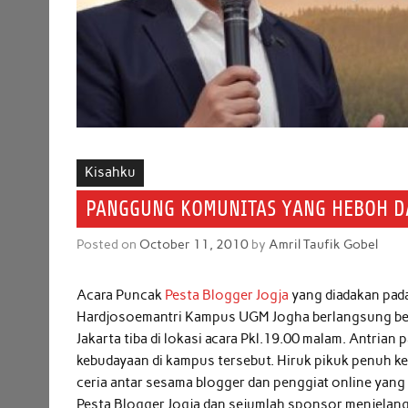
Kisahku
PANGGUNG KOMUNITAS YANG HEBOH D
Posted on
October 11, 2010
by
Amril Taufik Gobel
Acara Puncak
Pesta Blogger Jogja
yang diadakan pad
Hardjosoemantri Kampus UGM Jogha berlangsung beg
Jakarta tiba di lokasi acara Pkl.19.00 malam. Antrian
kebudayaan di kampus tersebut. Hiruk pikuk penuh k
ceria antar sesama blogger dan penggiat online yang 
Pesta Blogger Jogja dan sejumlah sponsor menjelang