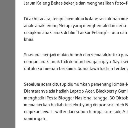
Jarum Kaleng Bekas bekerja dan menghasilkan foto-f
Di akhir acara, tempil memukau kolaborasi alunan mu
anak-anak lereng Merapi yang menghentak dan ceria. M
disajikan anak-anak di film “Laskar Pelangi”. Lucu da
khas.
Suasana menjadi makin heboh dan semarak ketika para
dengan anak-anak tadi dengan beragam gaya. Saya sen
untuk ikut menari bersama. Suara tawa hadirin terden
Sebelum acara ditutup diumumkan pemenang lomba-lo
Diantaranya ada hadiah Laptop Acer, Blackberry Gemin
menghadiri Pesta Blogger Nasional tanggal 30 Okto
memamerkan hadiah tersebut yang disponsori oleh B
diajukan lewat Twitter dari subuh hingga sore tadi, Al
sumringah.