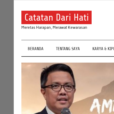
Skip
to
content
Catatan Dari Hati
Meretas Harapan, Merawat Kewarasan
BERANDA
TENTANG SAYA
KARYA & KI