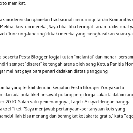
oto memikat.
sik moderen dan gamelan tradisional mengiringi tarian Komunitas 
elihat kostum mereka, Saya tiba-tiba teringat tarian tradisional 
n ada “kincring-kincring’ di kaki mereka yang menghasilkan suara y
 peserta Pesta Blogger Jogja ikutan “melantai” dan menari bersa
diri sempat “diseret” ke tengah arena oleh sang Ketua Panitia M
gar melihat gaya para penari dadakan diatas panggung.
mba yang terkait dengan kegiatan Pesta Blogger Yogyakarta.
i dan ada pula tiket pesawat pulang pergi Jogja-Jakarta dalam ra
ber 2010. Salah satu pemenangnya, Taqdir Arsyad dengan bangga
akoel Tiket. “Saya menjawab pertanyaan-pertanyaan kuis yang
hamdulillah bisa menang dan berangkat ke Jakarta gratis,” kata Taqd