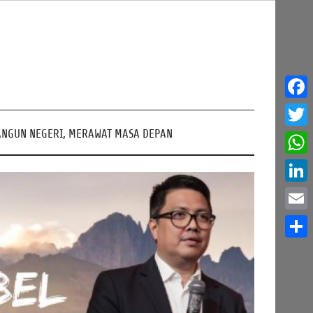
Face
NGUN NEGERI, MERAWAT MASA DEPAN
Twitt
What
Linke
Email
Share