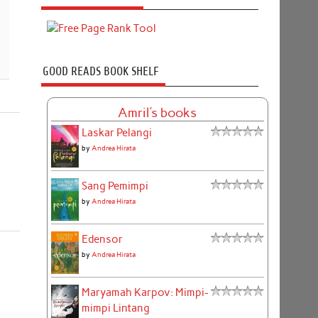
GOOD READS BOOK SHELF
Amril's books
Laskar Pelangi
by
Andrea Hirata
Sang Pemimpi
by
Andrea Hirata
Edensor
by
Andrea Hirata
Maryamah Karpov: Mimpi-
mimpi Lintang