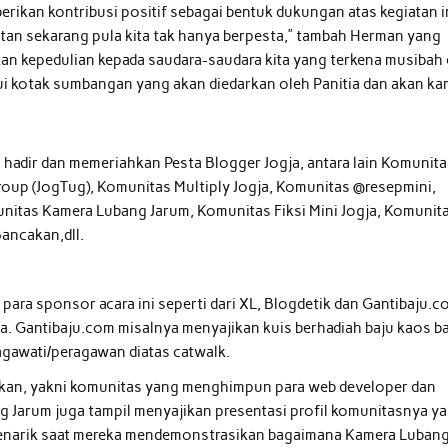
rikan kontribusi positif sebagai bentuk dukungan atas kegiatan in
an sekarang pula kita tak hanya berpesta,” tambah Herman yang
kan kepedulian kepada saudara-saudara kita yang terkena musibah 
kotak sumbangan yang akan diedarkan oleh Panitia dan akan ka
hadir dan memeriahkan Pesta Blogger Jogja, antara lain Komunit
oup (JogTug), Komunitas Multiply Jogja, Komunitas @resepmini,
unitas Kamera Lubang Jarum, Komunitas Fiksi Mini Jogja, Komunit
Bancakan,dll.
 para sponsor acara ini seperti dari XL, Blogdetik dan Gantibaju.c
. Gantibaju.com misalnya menyajikan kuis berhadiah baju kaos b
agawati/peragawan diatas catwalk.
ncakan, yakni komunitas yang menghimpun para web developer dan
ng Jarum juga tampil menyajikan presentasi profil komunitasnya y
 menarik saat mereka mendemonstrasikan bagaimana Kamera Luban