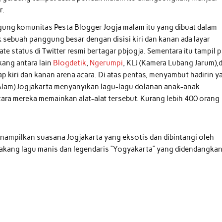
r.
ung komunitas Pesta Blogger Jogja malam itu yang dibuat dalam
 sebuah panggung besar dengan disisi kiri dan kanan ada layar
e status di Twitter resmi bertagar pbjogja. Sementara itu tampil p
kang antara lain
Blogdetik
,
Ngerumpi
, KLJ (Kamera Lubang Jarum),dl
ap kiri dan kanan arena acara. Di atas pentas, menyambut hadirin y
Alam) Jogjakarta menyanyikan lagu-lagu dolanan anak-anak
ra mereka memainkan alat-alat tersebut. Kurang lebih 400 orang
nampilkan suasana Jogjakarta yang eksotis dan dibintangi oleh
elakang lagu manis dan legendaris “Yogyakarta” yang didendangka