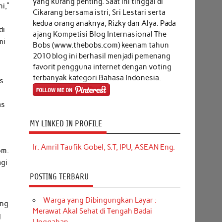
yang kurang penting. Saat ini tinggal di
i,”
Cikarang bersama istri, Sri Lestari serta
kedua orang anaknya, Rizky dan Alya. Pada
di
ajang Kompetisi Blog Internasional The
mi
Bobs (www.thebobs.com) keenam tahun
2010 blog ini berhasil menjadi pemenang
favorit pengguna internet dengan voting
terbanyak kategori Bahasa Indonesia.
as
as
MY LINKED IN PROFILE
Ir. Amril Taufik Gobel, S.T, IPU, ASEAN Eng.
om.
agi
POSTING TERBARU
Warga yang Dibingungkan Layar :
ang
Merawat Akal Sehat di Tengah Badai
g