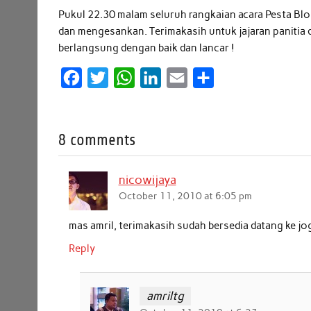
Pukul 22.30 malam seluruh rangkaian acara Pesta Blo
dan mengesankan. Terimakasih untuk jajaran panitia
berlangsung dengan baik dan lancar !
F
T
W
L
E
S
a
w
h
i
m
h
c
i
a
n
a
a
8 comments
e
t
t
k
i
r
b
t
s
e
l
e
nicowijaya
o
e
A
d
October 11, 2010 at 6:05 pm
o
r
p
I
k
p
n
mas amril, terimakasih sudah bersedia datang ke jo
Reply
amriltg