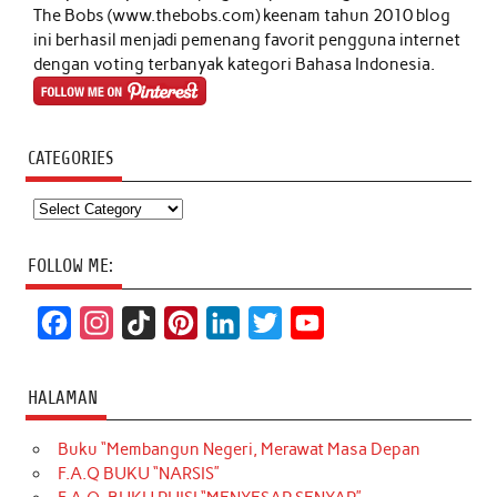
The Bobs (www.thebobs.com) keenam tahun 2010 blog
ini berhasil menjadi pemenang favorit pengguna internet
dengan voting terbanyak kategori Bahasa Indonesia.
CATEGORIES
Categories
FOLLOW ME:
F
I
T
P
L
T
Y
a
n
i
i
i
w
o
c
s
k
n
n
i
u
HALAMAN
e
t
T
t
k
t
T
Buku “Membangun Negeri, Merawat Masa Depan
b
a
o
e
e
t
u
F.A.Q BUKU “NARSIS”
o
g
k
r
d
e
b