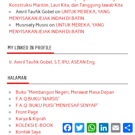
Konstruksi Maritim, Laut Kita, dan Tanggung Jawab Kita
Amril Taufik Gobel
on
UNTUK MEREKA, YANG
MENYISAKAN JEJAK INDAH DI BATIN
Musniaty Musni
on
UNTUK MEREKA, YANG
MENYISAKAN JEJAK INDAH DI BATIN
MY LINKED IN PROFILE
Ir. Amril Taufik Gobel, S.T, IPU, ASEAN Eng.
HALAMAN
Buku “Membangun Negeri, Merawat Masa Depan
F.A.Q BUKU “NARSIS”
F.A.Q. BUKU PUISI “MENYESAP SENYAP”
Front Page
Karya & Kiprah
KOLEKSI E-BOOK
Facebook
Twitter
WhatsApp
LinkedIn
Email
S
Kontak Saya