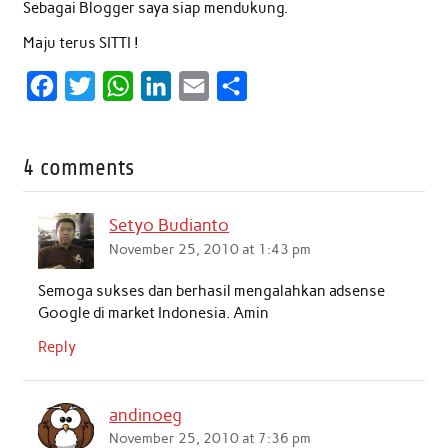
Sebagai Blogger saya siap mendukung.
Maju terus SITTI !
F
T
W
L
E
S
a
w
h
i
m
h
c
i
a
n
a
a
4 comments
e
t
t
k
i
r
b
t
s
e
l
e
Setyo Budianto
o
e
A
d
November 25, 2010 at 1:43 pm
o
r
p
I
Semoga sukses dan berhasil mengalahkan adsense
k
p
n
Google di market Indonesia. Amin
Reply
andinoeg
November 25, 2010 at 7:36 pm