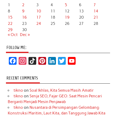
1
2
3
4
5
6
7
8
9
10
11
12
13
14
15
16
17
18
19
20
21
22
23
24
25
26
27
28
29
30
« Oct
Dec »
FOLLOW ME:
F
I
T
P
L
T
Y
a
n
i
i
i
w
o
c
s
k
n
n
i
u
RECENT COMMENTS
e
t
T
t
k
t
T
tikno
on
Soal Ikhlas, Kita Semua Masih Amatir
b
a
o
e
e
t
u
tikno
on
Senja SEO, Fajar GEO: Saat Mesin Pencari
o
g
k
r
d
e
b
Berganti Menjadi Mesin Penjawab
o
r
e
I
r
e
tikno
on
Nusantara di Persimpangan Gelombang:
Konstruksi Maritim, Laut Kita, dan Tanggung Jawab Kita
k
a
s
n