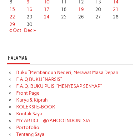
8
9
10
11
12
13
14
15
16
17
18
19
20
21
22
23
24
25
26
27
28
29
30
« Oct
Dec »
HALAMAN
Buku “Membangun Negeri, Merawat Masa Depan
F.A.Q BUKU “NARSIS”
F.A.Q. BUKU PUISI “MENYESAP SENYAP”
Front Page
Karya & Kiprah
KOLEKSI E-BOOK
Kontak Saya
MY ARTICLE @YAHOO INDONESIA
Portofolio
Tentang Saya