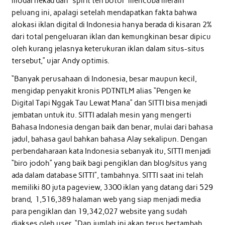
modal nekad dan “spirit teh botol” mencoba meraih
peluang ini, apalagi setelah mendapatkan fakta bahwa
alokasi iklan digital di Indonesia hanya berada di kisaran 2%
dari total pengeluaran iklan dan kemungkinan besar dipicu
oleh kurang jelasnya keterukuran iklan dalam situs-situs
tersebut,” ujar Andy optimis.
“Banyak perusahaan di Indonesia, besar maupun kecil,
mengidap penyakit kronis PDTNTLM alias “Pengen ke
Digital Tapi Nggak Tau Lewat Mana” dan SITTI bisa menjadi
jembatan untuk itu. SITTI adalah mesin yang mengerti
Bahasa Indonesia dengan baik dan benar, mulai dari bahasa
jadul, bahasa gaul bahkan bahasa Alay sekalipun. Dengan
perbendaharaan kata Indonesia sebanyak itu, SITTI menjadi
“biro jodoh” yang baik bagi pengiklan dan blog/situs yang
ada dalam database SITTI”, tambahnya. SITTI saat ini telah
memiliki 80 juta pageview, 3300 iklan yang datang dari 529
brand, 1,516,389 halaman web yang siap menjadi media
para pengiklan dan 19,342,027 website yang sudah
diakses oleh user. “Dan jumlah ini akan terus bertambah