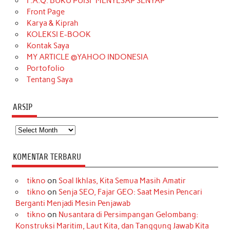
F.A.Q. BUKU PUISI “MENYESAP SENYAP”
o
r
e
I
r
e
Front Page
Karya & Kiprah
k
a
s
n
KOLEKSI E-BOOK
m
t
Kontak Saya
MY ARTICLE @YAHOO INDONESIA
Portofolio
Tentang Saya
ARSIP
Arsip
KOMENTAR TERBARU
tikno
on
Soal Ikhlas, Kita Semua Masih Amatir
tikno
on
Senja SEO, Fajar GEO: Saat Mesin Pencari
Berganti Menjadi Mesin Penjawab
tikno
on
Nusantara di Persimpangan Gelombang:
Konstruksi Maritim, Laut Kita, dan Tanggung Jawab Kita