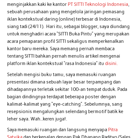
menginjakkan kaki ke kantor
PT SITTI Teknologi Indonesia
,
sebuah perusahaan yang mengelola jaringan pemasang
iklan kontekstual daring (online) terbesar di Indonesia,
siang tadi (24/11). Hari itu, sebagai blogger, saya diundang
untuk menghadiri acara “SITTI Buka Pintu” yang merupakan
acara pemaparan profil SITTI sekaligus memperkenalkan
kantor baru mereka. Saya memang pernah membaca
tentang SITTI bahkan pernah menulis artikel mengenai
platform iklan kontekstual “rasa Indonesia” itu
disini.
Setelah mengisi buku tamu, saya memasuki ruangan
presentasi dimana sebuah layar besar terpampang dan
dihadapannya terletak sekitar 100-an tempat duduk. Pada
bagian dindingnya terdapat beberapa poster dengan
kalimat-kalimat yang “eye-catching”. Sebelumnya, sang
resepsionis mengalungkan selendang bermotif batik ke
leher saya. Wah..keren juga!.
Saya memasuki ruangan dan langsung menyapa
Pitra
Satvika
dan berkenalan dengan Pak Dhanang Radityo (Sales