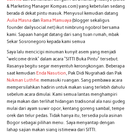
& Marketing Manager Kompas.com) yang kebetulan sedang
berada di dekat pintu masuk. Menyusul kemudian datang
Aulia Masna
dan
Rama Mamuaya
(blogger sekaligus
founder dailysocial.net) ikut nimbrung ngobrol bersama
kami. Sapaan hangat datang dari sang tuan rumah, mbak
Sekar Sosronegoro kepada kami semua
Saya lalu mencicipi minuman kunyit asem yang menjadi
“welcome drink” dalam acara “SITTI Buka Pintu” tersebut.
Rasanya begitu segar menyentuh kerongkongan. Beberapa
saat kemudian
Enda Nasution
, Pak Didi Nugrahadi dan Pak
Nukman Luthfie.
memasuki ruangan. Sang pembawa acara
mempersilahkan hadirin untuk makan siang terlebih dahulu
sebelum acara dimulai. Kami semua lantas menghampiri
meja makan dan terlihat hidangan tradisonal ala nasi gudeg
mulai dari ayam suwir opor, kentang goreng sambal, tempe
orek dan telur pedas. Tidak hanya itu, tersedia pula asinan
Bogor sebagai pilihan menu. Saya menyantap dengan
lahap sajian makan siang istimewa dari SITTI.