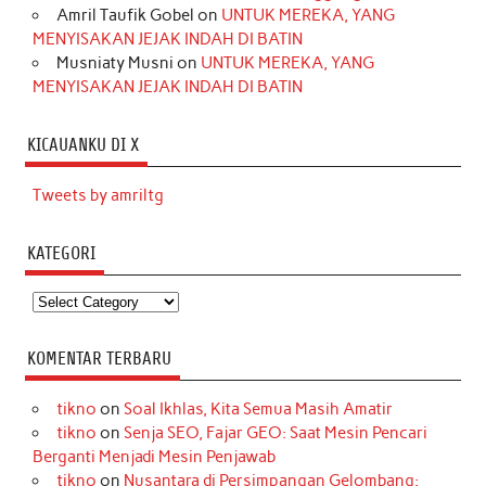
Amril Taufik Gobel
on
UNTUK MEREKA, YANG
MENYISAKAN JEJAK INDAH DI BATIN
Musniaty Musni
on
UNTUK MEREKA, YANG
MENYISAKAN JEJAK INDAH DI BATIN
KICAUANKU DI X
Tweets by amriltg
KATEGORI
Kategori
KOMENTAR TERBARU
tikno
on
Soal Ikhlas, Kita Semua Masih Amatir
tikno
on
Senja SEO, Fajar GEO: Saat Mesin Pencari
Berganti Menjadi Mesin Penjawab
tikno
on
Nusantara di Persimpangan Gelombang: