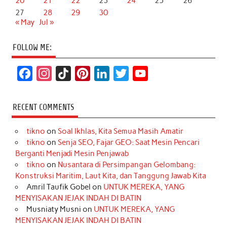
20
21
22
23
24
25
26
27
28
29
30
« May
Jul »
FOLLOW ME:
F
I
T
P
L
T
Y
a
n
i
i
i
w
o
c
s
k
n
n
i
u
RECENT COMMENTS
e
t
T
t
k
t
T
tikno
on
Soal Ikhlas, Kita Semua Masih Amatir
b
a
o
e
e
t
u
tikno
on
Senja SEO, Fajar GEO: Saat Mesin Pencari
o
g
k
r
d
e
b
Berganti Menjadi Mesin Penjawab
o
r
e
I
r
e
tikno
on
Nusantara di Persimpangan Gelombang:
Konstruksi Maritim, Laut Kita, dan Tanggung Jawab Kita
k
a
s
n
Amril Taufik Gobel
on
UNTUK MEREKA, YANG
m
t
MENYISAKAN JEJAK INDAH DI BATIN
Musniaty Musni
on
UNTUK MEREKA, YANG
MENYISAKAN JEJAK INDAH DI BATIN