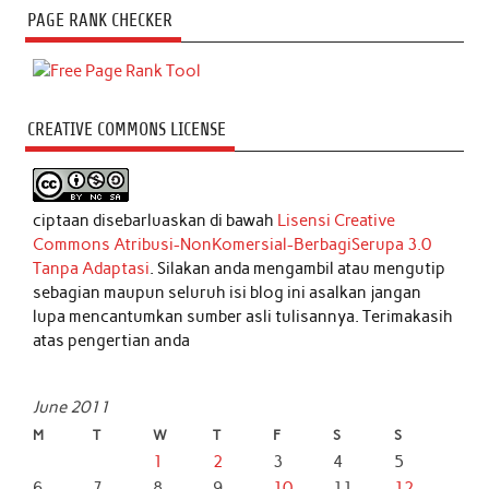
PAGE RANK CHECKER
CREATIVE COMMONS LICENSE
ciptaan disebarluaskan di bawah
Lisensi Creative
Commons Atribusi-NonKomersial-BerbagiSerupa 3.0
Tanpa Adaptasi
. Silakan anda mengambil atau mengutip
sebagian maupun seluruh isi blog ini asalkan jangan
lupa mencantumkan sumber asli tulisannya. Terimakasih
atas pengertian anda
June 2011
M
T
W
T
F
S
S
1
2
3
4
5
6
7
8
9
10
11
12