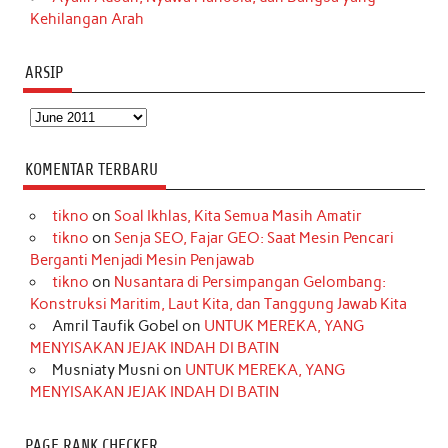
Kehilangan Arah
ARSIP
Arsip
KOMENTAR TERBARU
tikno
on
Soal Ikhlas, Kita Semua Masih Amatir
tikno
on
Senja SEO, Fajar GEO: Saat Mesin Pencari
Berganti Menjadi Mesin Penjawab
tikno
on
Nusantara di Persimpangan Gelombang:
Konstruksi Maritim, Laut Kita, dan Tanggung Jawab Kita
Amril Taufik Gobel
on
UNTUK MEREKA, YANG
MENYISAKAN JEJAK INDAH DI BATIN
Musniaty Musni
on
UNTUK MEREKA, YANG
MENYISAKAN JEJAK INDAH DI BATIN
PAGE RANK CHECKER