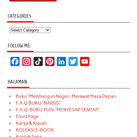
CATEGORIES
Categories
FOLLOW ME:
F
I
T
P
L
T
Y
a
n
i
i
i
w
o
c
s
k
n
n
i
u
HALAMAN
e
t
T
t
k
t
T
Buku “Membangun Negeri, Merawat Masa Depan
b
a
o
e
e
t
u
F.A.Q BUKU “NARSIS”
o
g
k
r
d
e
b
F.A.Q. BUKU PUISI “MENYESAP SENYAP”
o
r
e
I
r
e
Front Page
Karya & Kiprah
k
a
s
n
KOLEKSI E-BOOK
m
t
Kontak Saya