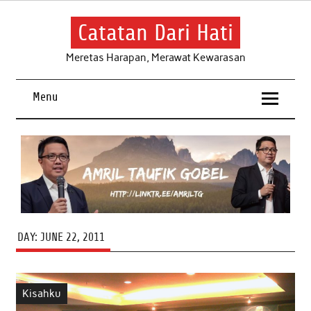
Skip
to
content
Catatan Dari Hati
Meretas Harapan, Merawat Kewarasan
Menu
DAY:
JUNE 22, 2011
Kisahku