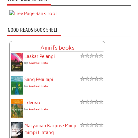
GOOD READS BOOK SHELF
Amril's books
Laskar Pelangi
by
Andrea Hirata
Sang Pemimpi
by
Andrea Hirata
Edensor
by
Andrea Hirata
Maryamah Karpov: Mimpi-
mimpi Lintang