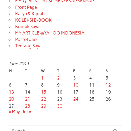
F.A.Q. BUKU PUISI “MENYESAP SENYAP”
Front Page
Karya & Kiprah
KOLEKSI E-BOOK
Kontak Saya
MY ARTICLE @YAHOO INDONESIA
Portofolio
Tentang Saya
June 2011
M
T
W
T
F
S
S
1
2
3
4
5
6
7
8
9
10
11
12
13
14
15
16
17
18
19
20
21
22
23
24
25
26
27
28
29
30
« May
Jul »