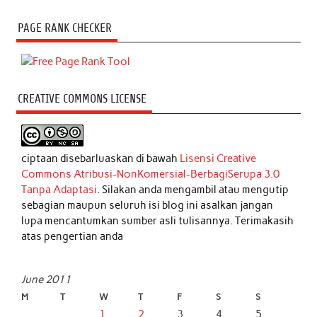
PAGE RANK CHECKER
CREATIVE COMMONS LICENSE
ciptaan disebarluaskan di bawah
Lisensi Creative
Commons Atribusi-NonKomersial-BerbagiSerupa 3.0
Tanpa Adaptasi
. Silakan anda mengambil atau mengutip
sebagian maupun seluruh isi blog ini asalkan jangan
lupa mencantumkan sumber asli tulisannya. Terimakasih
atas pengertian anda
June 2011
M
T
W
T
F
S
S
1
2
3
4
5