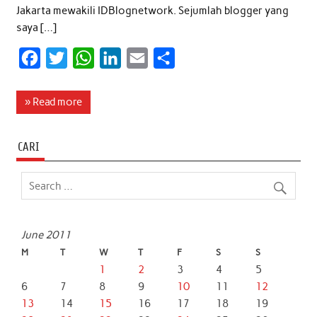
Jakarta mewakili IDBlognetwork. Sejumlah blogger yang
saya […]
F
T
W
L
E
S
a
w
h
i
m
h
c
i
a
n
a
a
» Read more
e
t
t
k
i
r
b
t
s
e
l
e
CARI
o
e
A
d
o
r
p
I
k
p
n
June 2011
M
T
W
T
F
S
S
1
2
3
4
5
6
7
8
9
10
11
12
13
14
15
16
17
18
19