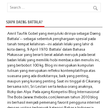
SIAPA DAENG BATTALA?
Amril Taufik Gobel
yang menjuluki dirinya sebagai Daeng
Battala'-- sebagai sebentuk penghargaan spesial pada
tanah tempat kelahiran--ini adalah lelaki yang lahir di
kota daeng, 9 April 1970. Battala' dalam Bahasa
Makassar yang berarti berat adalah merujuk pada berat
badan lelaki yang memiliki hobi membaca dan menulis ini,
yang berbobot 100 kg. Blog ini merupakan kumpulan
tulisan yang merupakan refleksi kontemplatifnya atas
suasana yang ada disekitarnya, baik yang penting,
maupun yang kurang penting. Saat ini tinggal di Cikarang
bersama istri, Sri Lestari serta kedua orang anaknya,
Rizky dan Alya. Pada ajang Kompetisi Blog Internasional
The Bobs (www.thebobs.com) keenam tahun 2010 blog
ini berhasil menjadi pemenang favorit pengguna internet
dengan voting terbanyak kategori Bahasa Indonesia.