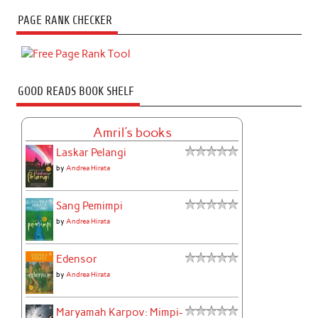
PAGE RANK CHECKER
GOOD READS BOOK SHELF
Amril's books
Laskar Pelangi
by
Andrea Hirata
Sang Pemimpi
by
Andrea Hirata
Edensor
by
Andrea Hirata
Maryamah Karpov: Mimpi-