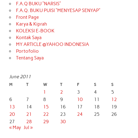
F.A.Q BUKU “NARSIS”
F.A.Q. BUKU PUISI “MENYESAP SENYAP”
Front Page
Karya & Kiprah
KOLEKSI E-BOOK
Kontak Saya
MY ARTICLE @YAHOO INDONESIA
Portofolio
Tentang Saya
June 2011
M
T
W
T
F
S
S
1
2
3
4
5
6
7
8
9
10
11
12
13
14
15
16
17
18
19
20
21
22
23
24
25
26
27
28
29
30
« May
Jul »