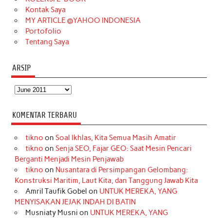
m
t
Kontak Saya
MY ARTICLE @YAHOO INDONESIA
Portofolio
Tentang Saya
ARSIP
Arsip
KOMENTAR TERBARU
tikno
on
Soal Ikhlas, Kita Semua Masih Amatir
tikno
on
Senja SEO, Fajar GEO: Saat Mesin Pencari
Berganti Menjadi Mesin Penjawab
tikno
on
Nusantara di Persimpangan Gelombang:
Konstruksi Maritim, Laut Kita, dan Tanggung Jawab Kita
Amril Taufik Gobel
on
UNTUK MEREKA, YANG
MENYISAKAN JEJAK INDAH DI BATIN
Musniaty Musni
on
UNTUK MEREKA, YANG