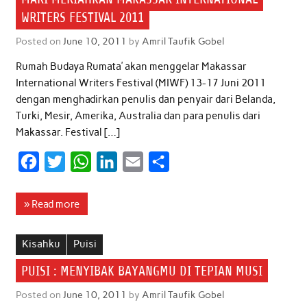
WRITERS FESTIVAL 2011
Posted on
June 10, 2011
by
Amril Taufik Gobel
Rumah Budaya Rumata’ akan menggelar Makassar
International Writers Festival (MIWF) 13-17 Juni 2011
dengan menghadirkan penulis dan penyair dari Belanda,
Turki, Mesir, Amerika, Australia dan para penulis dari
Makassar. Festival […]
F
T
W
L
E
S
a
w
h
i
m
h
c
i
a
n
a
a
» Read more
e
t
t
k
i
r
b
t
s
e
l
e
Kisahku
Puisi
o
e
A
d
PUISI : MENYIBAK BAYANGMU DI TEPIAN MUSI
o
r
p
I
Posted on
June 10, 2011
by
Amril Taufik Gobel
k
p
n