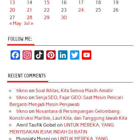
13
14
15
16
17
18
19
20
21
22
23
24
25
26
27
28
29
30
« May
Jul »
FOLLOW ME:
F
I
T
P
L
T
Y
a
n
i
i
i
w
o
c
s
k
n
n
i
u
RECENT COMMENTS
e
t
T
t
k
t
T
tikno
on
Soal Ikhlas, Kita Semua Masih Amatir
b
a
o
e
e
t
u
tikno
on
Senja SEO, Fajar GEO: Saat Mesin Pencari
o
g
k
r
d
e
b
Berganti Menjadi Mesin Penjawab
o
r
e
I
r
e
tikno
on
Nusantara di Persimpangan Gelombang:
Konstruksi Maritim, Laut Kita, dan Tanggung Jawab Kita
k
a
s
n
Amril Taufik Gobel
on
UNTUK MEREKA, YANG
m
t
MENYISAKAN JEJAK INDAH DI BATIN
Musniaty Musni
on
UNTUK MEREKA, YANG