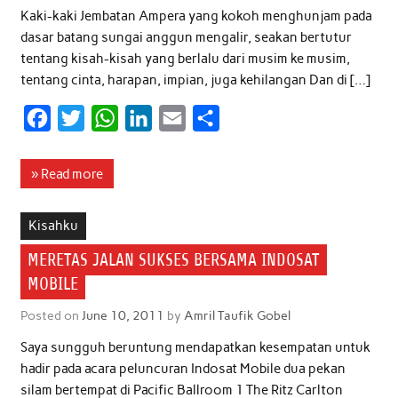
Kaki-kaki Jembatan Ampera yang kokoh menghunjam pada
dasar batang sungai anggun mengalir, seakan bertutur
tentang kisah-kisah yang berlalu dari musim ke musim,
tentang cinta, harapan, impian, juga kehilangan Dan di […]
F
T
W
L
E
S
a
w
h
i
m
h
c
i
a
n
a
a
» Read more
e
t
t
k
i
r
b
t
s
e
l
e
Kisahku
o
e
A
d
MERETAS JALAN SUKSES BERSAMA INDOSAT
o
r
p
I
MOBILE
k
p
n
Posted on
June 10, 2011
by
Amril Taufik Gobel
Saya sungguh beruntung mendapatkan kesempatan untuk
hadir pada acara peluncuran Indosat Mobile dua pekan
silam bertempat di Pacific Ballroom 1 The Ritz Carlton