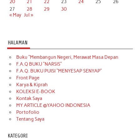
20
21
22
23
24
25
26
27
28
29
30
« May
Jul »
HALAMAN
Buku “Membangun Negeri, Merawat Masa Depan
F.A.Q BUKU “NARSIS”
F.A.Q. BUKU PUISI “MENYESAP SENYAP”
Front Page
Karya & Kiprah
KOLEKSI E-BOOK
Kontak Saya
MY ARTICLE @YAHOO INDONESIA
Portofolio
Tentang Saya
KATEGORI