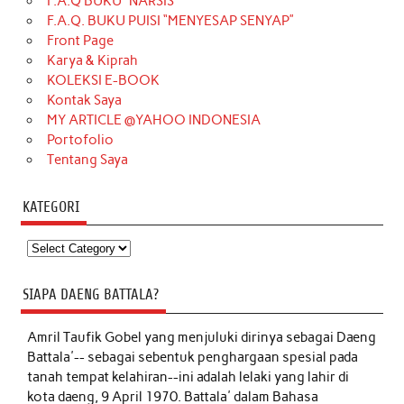
F.A.Q BUKU “NARSIS”
F.A.Q. BUKU PUISI “MENYESAP SENYAP”
Front Page
Karya & Kiprah
KOLEKSI E-BOOK
Kontak Saya
MY ARTICLE @YAHOO INDONESIA
Portofolio
Tentang Saya
KATEGORI
Kategori
SIAPA DAENG BATTALA?
Amril Taufik Gobel
yang menjuluki dirinya sebagai Daeng
Battala'-- sebagai sebentuk penghargaan spesial pada
tanah tempat kelahiran--ini adalah lelaki yang lahir di
kota daeng, 9 April 1970. Battala' dalam Bahasa