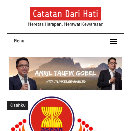
Skip
to
content
Catatan Dari Hati
Meretas Harapan, Merawat Kewarasan
Menu
Kisahku