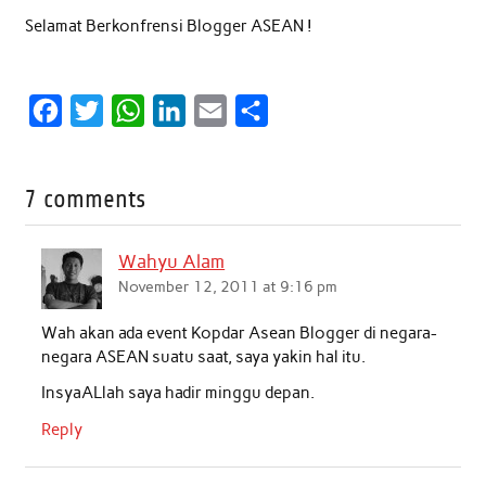
Selamat Berkonfrensi Blogger ASEAN !
F
T
W
L
E
S
a
w
h
i
m
h
c
i
a
n
a
a
7 comments
e
t
t
k
i
r
b
t
s
e
l
e
Wahyu Alam
o
e
A
d
November 12, 2011 at 9:16 pm
o
r
p
I
Wah akan ada event Kopdar Asean Blogger di negara-
k
p
n
negara ASEAN suatu saat, saya yakin hal itu.
InsyaALlah saya hadir minggu depan.
Reply