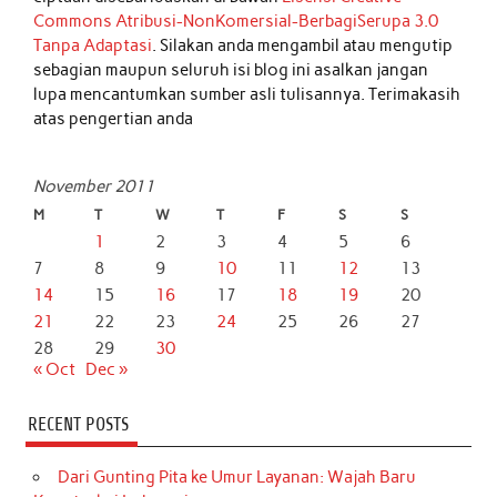
Commons Atribusi-NonKomersial-BerbagiSerupa 3.0
Tanpa Adaptasi
. Silakan anda mengambil atau mengutip
sebagian maupun seluruh isi blog ini asalkan jangan
lupa mencantumkan sumber asli tulisannya. Terimakasih
atas pengertian anda
November 2011
M
T
W
T
F
S
S
1
2
3
4
5
6
7
8
9
10
11
12
13
14
15
16
17
18
19
20
21
22
23
24
25
26
27
28
29
30
« Oct
Dec »
RECENT POSTS
Dari Gunting Pita ke Umur Layanan: Wajah Baru