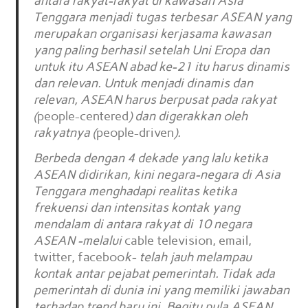
antara rakyat-rakyat di kawasan Asia
Tenggara menjadi tugas terbesar ASEAN yang
merupakan organisasi kerjasama kawasan
yang paling berhasil setelah Uni Eropa dan
untuk itu ASEAN abad ke-21 itu harus dinamis
dan relevan. Untuk menjadi dinamis dan
relevan, ASEAN harus berpusat pada rakyat
(
people-centered
) dan digerakkan oleh
rakyatnya (
people-driven
).
Berbeda dengan 4 dekade yang lalu ketika
ASEAN didirikan, kini negara-negara di Asia
Tenggara menghadapi realitas ketika
frekuensi dan intensitas kontak yang
mendalam di antara rakyat di 10 negara
ASEAN -melalui
cable television, email,
twitter, faceboo
k- telah jauh melampau
kontak antar pejabat pemerintah. Tidak ada
pemerintah di dunia ini yang memiliki jawaban
terhadap trend baru ini. Begitu pula ASEAN,