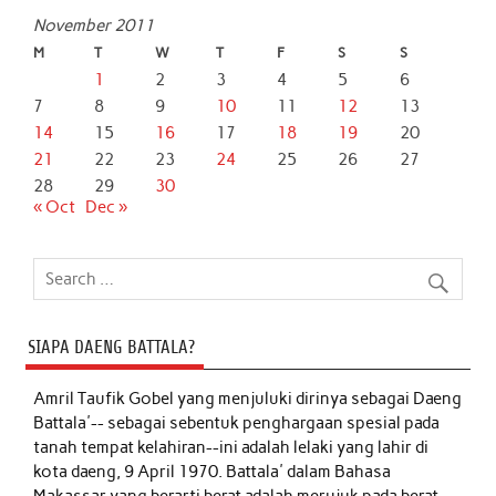
November 2011
M
T
W
T
F
S
S
1
2
3
4
5
6
7
8
9
10
11
12
13
14
15
16
17
18
19
20
21
22
23
24
25
26
27
28
29
30
« Oct
Dec »
SIAPA DAENG BATTALA?
Amril Taufik Gobel
yang menjuluki dirinya sebagai Daeng
Battala'-- sebagai sebentuk penghargaan spesial pada
tanah tempat kelahiran--ini adalah lelaki yang lahir di
kota daeng, 9 April 1970. Battala' dalam Bahasa