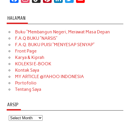
a
n
i
i
i
w
o
c
s
k
n
n
i
u
HALAMAN
e
t
T
t
k
t
T
Buku “Membangun Negeri, Merawat Masa Depan
b
a
o
e
e
t
u
F.A.Q BUKU “NARSIS”
o
g
k
r
d
e
b
F.A.Q. BUKU PUISI “MENYESAP SENYAP”
o
r
e
I
r
e
Front Page
Karya & Kiprah
k
a
s
n
KOLEKSI E-BOOK
m
t
Kontak Saya
MY ARTICLE @YAHOO INDONESIA
Portofolio
Tentang Saya
ARSIP
Arsip