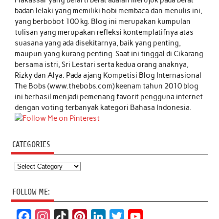
Makassar yang berarti berat adalah merujuk pada berat
badan lelaki yang memiliki hobi membaca dan menulis ini,
yang berbobot 100 kg. Blog ini merupakan kumpulan
tulisan yang merupakan refleksi kontemplatifnya atas
suasana yang ada disekitarnya, baik yang penting,
maupun yang kurang penting. Saat ini tinggal di Cikarang
bersama istri, Sri Lestari serta kedua orang anaknya,
Rizky dan Alya. Pada ajang Kompetisi Blog Internasional
The Bobs (www.thebobs.com) keenam tahun 2010 blog
ini berhasil menjadi pemenang favorit pengguna internet
dengan voting terbanyak kategori Bahasa Indonesia.
CATEGORIES
Categories
FOLLOW ME:
F
I
T
P
L
T
Y