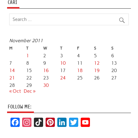
CARI
November 2011
M
T
W
T
F
S
S
1
2
3
4
5
6
7
8
9
10
11
12
13
14
15
16
17
18
19
20
21
22
23
24
25
26
27
28
29
30
« Oct
Dec »
FOLLOW ME:
F
I
T
P
L
T
Y
a
n
i
i
i
w
o