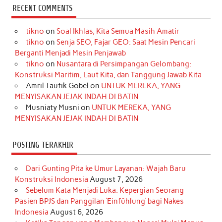
c
s
k
n
n
i
u
RECENT COMMENTS
e
t
T
t
k
t
T
tikno
on
Soal Ikhlas, Kita Semua Masih Amatir
b
a
o
e
e
t
u
tikno
on
Senja SEO, Fajar GEO: Saat Mesin Pencari
o
g
k
r
d
e
b
Berganti Menjadi Mesin Penjawab
o
r
e
I
r
e
tikno
on
Nusantara di Persimpangan Gelombang:
Konstruksi Maritim, Laut Kita, dan Tanggung Jawab Kita
k
a
s
n
Amril Taufik Gobel
on
UNTUK MEREKA, YANG
m
t
MENYISAKAN JEJAK INDAH DI BATIN
Musniaty Musni
on
UNTUK MEREKA, YANG
MENYISAKAN JEJAK INDAH DI BATIN
POSTING TERAKHIR
Dari Gunting Pita ke Umur Layanan: Wajah Baru
Konstruksi Indonesia
August 7, 2026
Sebelum Kata Menjadi Luka: Kepergian Seorang
Pasien BPJS dan Panggilan ‘Einfühlung’ bagi Nakes
Indonesia
August 6, 2026