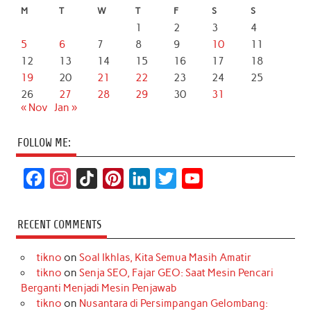
M
T
W
T
F
S
S
1
2
3
4
5
6
7
8
9
10
11
12
13
14
15
16
17
18
19
20
21
22
23
24
25
26
27
28
29
30
31
« Nov
Jan »
FOLLOW ME:
F
I
T
P
L
T
Y
a
n
i
i
i
w
o
c
s
k
n
n
i
u
RECENT COMMENTS
e
t
T
t
k
t
T
tikno
on
Soal Ikhlas, Kita Semua Masih Amatir
b
a
o
e
e
t
u
tikno
on
Senja SEO, Fajar GEO: Saat Mesin Pencari
o
g
k
r
d
e
b
Berganti Menjadi Mesin Penjawab
o
r
e
I
r
e
tikno
on
Nusantara di Persimpangan Gelombang: