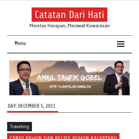
Skip
to
content
Catatan Dari Hati
Meretas Harapan, Merawat Kewarasan
Menu
DAY:
DECEMBER 5, 2011
Traveling
CANDI PAWON DAN RELIEF POHON KALPATARU