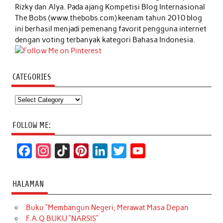
Rizky dan Alya. Pada ajang Kompetisi Blog Internasional
The Bobs (www.thebobs.com) keenam tahun 2010 blog
ini berhasil menjadi pemenang favorit pengguna internet
dengan voting terbanyak kategori Bahasa Indonesia.
CATEGORIES
Categories
FOLLOW ME:
F
I
T
P
L
T
Y
a
n
i
i
i
w
o
c
s
k
n
n
i
u
HALAMAN
e
t
T
t
k
t
T
Buku “Membangun Negeri, Merawat Masa Depan
b
a
o
e
e
t
u
F.A.Q BUKU “NARSIS”