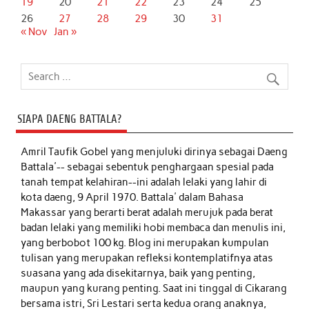
19
20
21
22
23
24
25
26
27
28
29
30
31
« Nov
Jan »
SIAPA DAENG BATTALA?
Amril Taufik Gobel
yang menjuluki dirinya sebagai Daeng
Battala'-- sebagai sebentuk penghargaan spesial pada
tanah tempat kelahiran--ini adalah lelaki yang lahir di
kota daeng, 9 April 1970. Battala' dalam Bahasa
Makassar yang berarti berat adalah merujuk pada berat
badan lelaki yang memiliki hobi membaca dan menulis ini,
yang berbobot 100 kg. Blog ini merupakan kumpulan
tulisan yang merupakan refleksi kontemplatifnya atas
suasana yang ada disekitarnya, baik yang penting,
maupun yang kurang penting. Saat ini tinggal di Cikarang
bersama istri, Sri Lestari serta kedua orang anaknya,