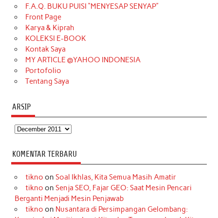
o
g
k
r
d
e
b
F.A.Q. BUKU PUISI “MENYESAP SENYAP”
o
r
e
I
r
e
Front Page
Karya & Kiprah
k
a
s
n
KOLEKSI E-BOOK
m
t
Kontak Saya
MY ARTICLE @YAHOO INDONESIA
Portofolio
Tentang Saya
ARSIP
Arsip
KOMENTAR TERBARU
tikno
on
Soal Ikhlas, Kita Semua Masih Amatir
tikno
on
Senja SEO, Fajar GEO: Saat Mesin Pencari
Berganti Menjadi Mesin Penjawab
tikno
on
Nusantara di Persimpangan Gelombang: