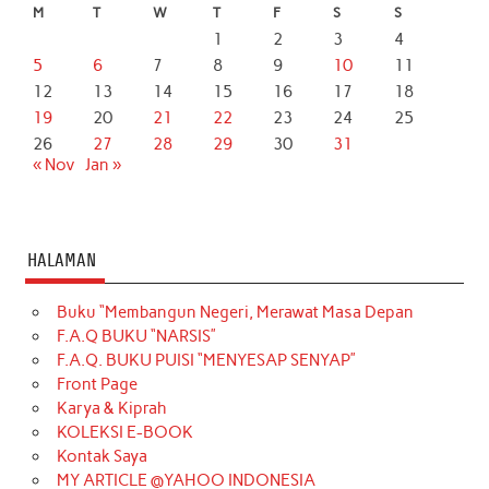
M
T
W
T
F
S
S
1
2
3
4
5
6
7
8
9
10
11
12
13
14
15
16
17
18
19
20
21
22
23
24
25
26
27
28
29
30
31
« Nov
Jan »
HALAMAN
Buku “Membangun Negeri, Merawat Masa Depan
F.A.Q BUKU “NARSIS”
F.A.Q. BUKU PUISI “MENYESAP SENYAP”
Front Page
Karya & Kiprah
KOLEKSI E-BOOK
Kontak Saya
MY ARTICLE @YAHOO INDONESIA