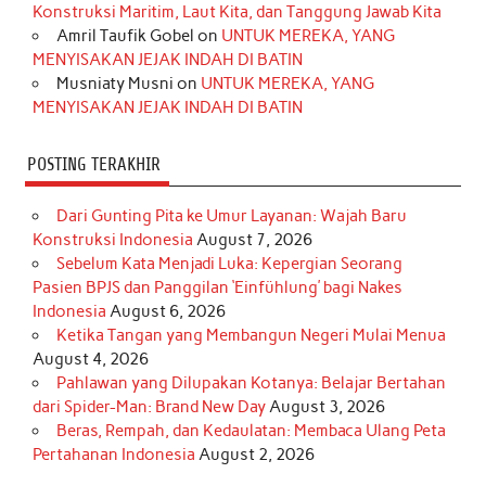
Konstruksi Maritim, Laut Kita, dan Tanggung Jawab Kita
k
a
s
n
Amril Taufik Gobel
on
UNTUK MEREKA, YANG
m
t
MENYISAKAN JEJAK INDAH DI BATIN
Musniaty Musni
on
UNTUK MEREKA, YANG
MENYISAKAN JEJAK INDAH DI BATIN
POSTING TERAKHIR
Dari Gunting Pita ke Umur Layanan: Wajah Baru
Konstruksi Indonesia
August 7, 2026
Sebelum Kata Menjadi Luka: Kepergian Seorang
Pasien BPJS dan Panggilan ‘Einfühlung’ bagi Nakes
Indonesia
August 6, 2026
Ketika Tangan yang Membangun Negeri Mulai Menua
August 4, 2026
Pahlawan yang Dilupakan Kotanya: Belajar Bertahan
dari Spider-Man: Brand New Day
August 3, 2026
Beras, Rempah, dan Kedaulatan: Membaca Ulang Peta
Pertahanan Indonesia
August 2, 2026