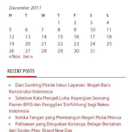
December 2011
M
T
W
T
F
S
S
1
2
3
4
5
6
7
8
9
10
11
12
13
14
15
16
17
18
19
20
21
22
23
24
25
26
27
28
29
30
31
« Nov
Jan »
RECENT POSTS
Dari Gunting Pita ke Umur Layanan: Wajah Baru
Konstruksi Indonesia
Sebelum Kata Menjadi Luka: Kepergian Seorang
Pasien BPJS dan Panggilan ‘Einfühlung’ bagi Nakes
Indonesia
Ketika Tangan yang Membangun Negeri Mulai Menua
Pahlawan yang Dilupakan Kotanya: Belajar Bertahan
dari Spider-Man: Brand New Day