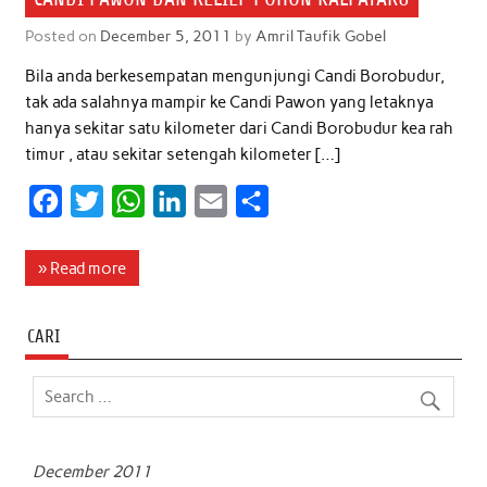
Posted on
December 5, 2011
by
Amril Taufik Gobel
Bila anda berkesempatan mengunjungi Candi Borobudur,
tak ada salahnya mampir ke Candi Pawon yang letaknya
hanya sekitar satu kilometer dari Candi Borobudur kea rah
timur , atau sekitar setengah kilometer […]
F
T
W
L
E
S
a
w
h
i
m
h
c
i
a
n
a
a
» Read more
e
t
t
k
i
r
b
t
s
e
l
e
CARI
o
e
A
d
o
r
p
I
k
p
n
December 2011