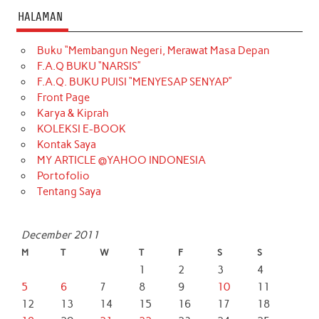
HALAMAN
Buku “Membangun Negeri, Merawat Masa Depan
F.A.Q BUKU “NARSIS”
F.A.Q. BUKU PUISI “MENYESAP SENYAP”
Front Page
Karya & Kiprah
KOLEKSI E-BOOK
Kontak Saya
MY ARTICLE @YAHOO INDONESIA
Portofolio
Tentang Saya
December 2011
M
T
W
T
F
S
S
1
2
3
4
5
6
7
8
9
10
11
12
13
14
15
16
17
18