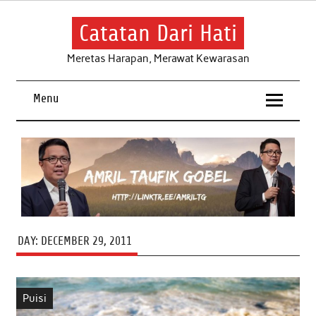
Skip
to
content
Catatan Dari Hati
Meretas Harapan, Merawat Kewarasan
Menu
DAY:
DECEMBER 29, 2011
Puisi