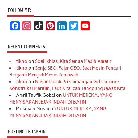
FOLLOW ME:
F
I
T
P
L
T
Y
a
n
i
i
i
w
o
c
s
k
n
n
i
u
RECENT COMMENTS
e
t
T
t
k
t
T
tikno
on
Soal Ikhlas, Kita Semua Masih Amatir
b
a
o
e
e
t
u
tikno
on
Senja SEO, Fajar GEO: Saat Mesin Pencari
o
g
k
r
d
e
b
Berganti Menjadi Mesin Penjawab
o
r
e
I
r
e
tikno
on
Nusantara di Persimpangan Gelombang:
Konstruksi Maritim, Laut Kita, dan Tanggung Jawab Kita
k
a
s
n
Amril Taufik Gobel
on
UNTUK MEREKA, YANG
m
t
MENYISAKAN JEJAK INDAH DI BATIN
Musniaty Musni
on
UNTUK MEREKA, YANG
MENYISAKAN JEJAK INDAH DI BATIN
POSTING TERAKHIR