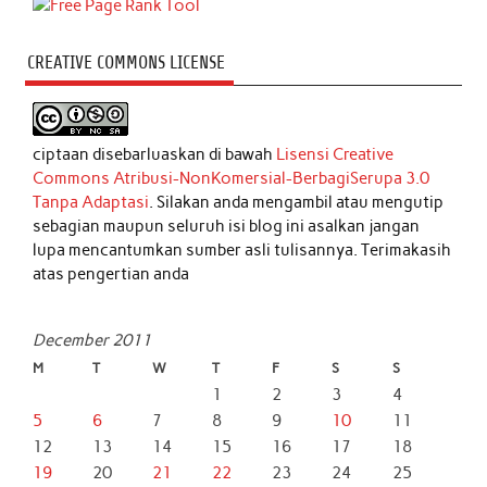
CREATIVE COMMONS LICENSE
ciptaan disebarluaskan di bawah
Lisensi Creative
Commons Atribusi-NonKomersial-BerbagiSerupa 3.0
Tanpa Adaptasi
. Silakan anda mengambil atau mengutip
sebagian maupun seluruh isi blog ini asalkan jangan
lupa mencantumkan sumber asli tulisannya. Terimakasih
atas pengertian anda
December 2011
M
T
W
T
F
S
S
1
2
3
4
5
6
7
8
9
10
11
12
13
14
15
16
17
18
19
20
21
22
23
24
25