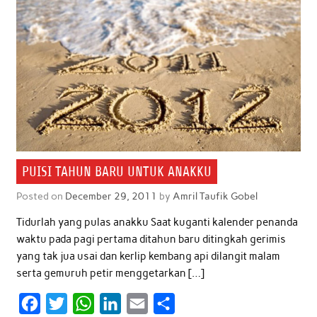
PUISI TAHUN BARU UNTUK ANAKKU
Posted on
December 29, 2011
by
Amril Taufik Gobel
Tidurlah yang pulas anakku Saat kuganti kalender penanda
waktu pada pagi pertama ditahun baru ditingkah gerimis
yang tak jua usai dan kerlip kembang api dilangit malam
serta gemuruh petir menggetarkan […]
F
T
W
L
E
S