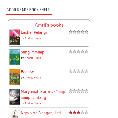
GOOD READS BOOK SHELF
Amril's books
Laskar Pelangi
by
Andrea Hirata
Sang Pemimpi
by
Andrea Hirata
Edensor
by
Andrea Hirata
Maryamah Karpov: Mimpi-
mimpi Lintang
by
Andrea Hirata
Nge-blog Dengan Hati