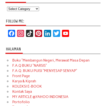
Categories
FOLLOW ME:
F
I
T
P
L
T
Y
a
n
i
i
i
w
o
c
s
k
n
n
i
u
HALAMAN
e
t
T
t
k
t
T
Buku “Membangun Negeri, Merawat Masa Depan
b
a
o
e
e
t
u
F.A.Q BUKU “NARSIS”
o
g
k
r
d
e
b
F.A.Q. BUKU PUISI “MENYESAP SENYAP”
o
r
e
I
r
e
Front Page
Karya & Kiprah
k
a
s
n
KOLEKSI E-BOOK
m
t
Kontak Saya
MY ARTICLE @YAHOO INDONESIA
Portofolio