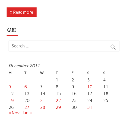
a
w
h
i
m
h
c
i
a
n
a
a
» Read more
e
t
t
k
i
r
b
t
s
e
l
e
CARI
o
e
A
d
o
r
p
I
k
p
n
December 2011
M
T
W
T
F
S
S
1
2
3
4
5
6
7
8
9
10
11
12
13
14
15
16
17
18
19
20
21
22
23
24
25
26
27
28
29
30
31
« Nov
Jan »