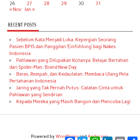
26
27
28
29
30
31
« Nov
Jan »
RECENT POSTS
Sebelum Kata Menjadi Luka: Kepergian Seorang
Pasien BPJS dan Panggilan ‘Einfühlung’ bagi Nakes
Indonesia
Pahlawan yang Dilupakan Kotanya: Belajar Bertahan
dari Spider-Man: Brand New Day
Beras, Rempah, dan Kedaulatan: Membaca Ulang Peta
Pertahanan Indonesia
Jaring yang Tak Pernah Putus: Catatan Cinta untuk
Pahlawan yang Sendirian
Kepada Mereka yang Masih Bangun dan Mencoba Lagi
Powered by
WordPress
and
Anderson
.
Facebook
Twitter
WhatsApp
LinkedIn
Email
S