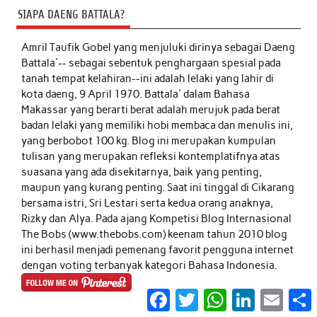
SIAPA DAENG BATTALA?
Amril Taufik Gobel
yang menjuluki dirinya sebagai Daeng
Battala'-- sebagai sebentuk penghargaan spesial pada
tanah tempat kelahiran--ini adalah lelaki yang lahir di
kota daeng, 9 April 1970. Battala' dalam Bahasa
Makassar yang berarti berat adalah merujuk pada berat
badan lelaki yang memiliki hobi membaca dan menulis ini,
yang berbobot 100 kg. Blog ini merupakan kumpulan
tulisan yang merupakan refleksi kontemplatifnya atas
suasana yang ada disekitarnya, baik yang penting,
maupun yang kurang penting. Saat ini tinggal di Cikarang
bersama istri, Sri Lestari serta kedua orang anaknya,
Rizky dan Alya. Pada ajang Kompetisi Blog Internasional
The Bobs (www.thebobs.com) keenam tahun 2010 blog
ini berhasil menjadi pemenang favorit pengguna internet
dengan voting terbanyak kategori Bahasa Indonesia.
Facebook
Twitter
WhatsApp
LinkedIn
Email
S