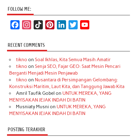
FOLLOW ME:
F
I
T
P
L
T
Y
a
n
i
i
i
w
o
c
s
k
n
n
i
u
RECENT COMMENTS
e
t
T
t
k
t
T
tikno
on
Soal Ikhlas, Kita Semua Masih Amatir
b
a
o
e
e
t
u
tikno
on
Senja SEO, Fajar GEO: Saat Mesin Pencari
o
g
k
r
d
e
b
Berganti Menjadi Mesin Penjawab
o
r
e
I
r
e
tikno
on
Nusantara di Persimpangan Gelombang:
Konstruksi Maritim, Laut Kita, dan Tanggung Jawab Kita
k
a
s
n
Amril Taufik Gobel
on
UNTUK MEREKA, YANG
m
t
MENYISAKAN JEJAK INDAH DI BATIN
Musniaty Musni
on
UNTUK MEREKA, YANG
MENYISAKAN JEJAK INDAH DI BATIN
POSTING TERAKHIR