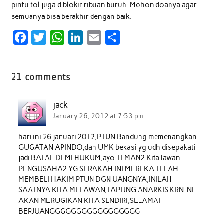
pintu tol juga diblokir ribuan buruh. Mohon doanya agar
semuanya bisa berakhir dengan baik.
F
T
W
L
E
S
a
w
h
i
m
h
c
i
a
n
a
a
21 comments
e
t
t
k
i
r
b
t
s
e
l
e
jack
o
e
A
d
January 26, 2012 at 7:53 pm
o
r
p
I
hari ini 26 januari 2012,PTUN Bandung memenangkan
k
p
n
GUGATAN APINDO,dan UMK bekasi yg udh disepakati
jadi BATAL DEMI HUKUM,ayo TEMAN2 Kita lawan
PENGUSAHA2 YG SERAKAH INI,MEREKA TELAH
MEMBELI HAKIM PTUN DGN UANGNYA,INILAH
SAATNYA KITA MELAWAN,TAPI JNG ANARKIS KRN INI
AKAN MERUGIKAN KITA SENDIRI,SELAMAT
BERJUANGGGGGGGGGGGGGGGGG