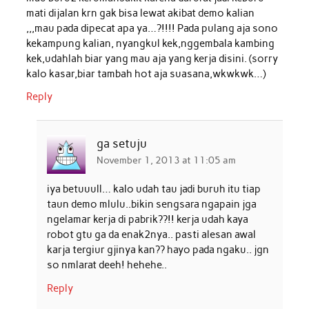
mati dijalan krn gak bisa lewat akibat demo kalian
,,,mau pada dipecat apa ya…?!!!! Pada pulang aja sono
kekampung kalian, nyangkul kek,nggembala kambing
kek,udahlah biar yang mau aja yang kerja disini. (sorry
kalo kasar,biar tambah hot aja suasana,wkwkwk…)
Reply
ga setuju
November 1, 2013 at 11:05 am
iya betuuull… kalo udah tau jadi buruh itu tiap
taun demo mlulu..bikin sengsara ngapain jga
ngelamar kerja di pabrik??!! kerja udah kaya
robot gtu ga da enak2nya.. pasti alesan awal
karja tergiur gjinya kan?? hayo pada ngaku.. jgn
so nmlarat deeh! hehehe..
Reply