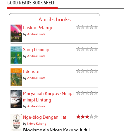
GOOD READS BOOK SHELF
Amril's books
Laskar Pelangi
by
Andrea Hirata
Sang Pemimpi
by
Andrea Hirata
Edensor
by
Andrea Hirata
Maryamah Karpov: Mimpi-
mimpi Lintang
by
Andrea Hirata
Nge-blog Dengan Hati
by
Ndoro Kakung
Blogisme ala Ndoro Kakung Judul