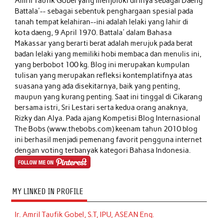
Amril Taufik Gobel
yang menjuluki dirinya sebagai Daeng
Battala'-- sebagai sebentuk penghargaan spesial pada
tanah tempat kelahiran--ini adalah lelaki yang lahir di
kota daeng, 9 April 1970. Battala' dalam Bahasa
Makassar yang berarti berat adalah merujuk pada berat
badan lelaki yang memiliki hobi membaca dan menulis ini,
yang berbobot 100 kg. Blog ini merupakan kumpulan
tulisan yang merupakan refleksi kontemplatifnya atas
suasana yang ada disekitarnya, baik yang penting,
maupun yang kurang penting. Saat ini tinggal di Cikarang
bersama istri, Sri Lestari serta kedua orang anaknya,
Rizky dan Alya. Pada ajang Kompetisi Blog Internasional
The Bobs (www.thebobs.com) keenam tahun 2010 blog
ini berhasil menjadi pemenang favorit pengguna internet
dengan voting terbanyak kategori Bahasa Indonesia.
MY LINKED IN PROFILE
Ir. Amril Taufik Gobel, S.T, IPU, ASEAN Eng.