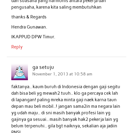
dan suasana yang harmonis antara pekerja dan
pengusaha, karena kita saling membutuhkan
thanks & Regards
Hendra Gunawan.
IKAPPUD DPW Timur.
Reply
ga setuju
November 1, 2013 at 10:58 am
faktanya.. kaum buruh di Indonesia dengan gaji segitu
dah bisa beli yg mewah2 tuuh.. klo ga percaya cek lah
di lapangan! paling mreka minta gaji naek karna taun
depan mau beli mobil..! jangan sama2in ma negara lain
yg udah maju.. di sni masih banyak profesi lain yg
gajinya ga sesuai.. masih banyak hak2 pekerja lain yg
belum terpenuhi.. gila bgt naiknya, sekalian aja jadiin
PNS!