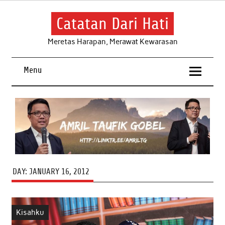
Skip
to
content
Catatan Dari Hati
Meretas Harapan, Merawat Kewarasan
Menu
DAY:
JANUARY 16, 2012
Kisahku