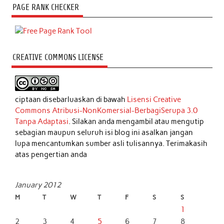
PAGE RANK CHECKER
CREATIVE COMMONS LICENSE
ciptaan disebarluaskan di bawah
Lisensi Creative
Commons Atribusi-NonKomersial-BerbagiSerupa 3.0
Tanpa Adaptasi
. Silakan anda mengambil atau mengutip
sebagian maupun seluruh isi blog ini asalkan jangan
lupa mencantumkan sumber asli tulisannya. Terimakasih
atas pengertian anda
January 2012
M
T
W
T
F
S
S
1
2
3
4
5
6
7
8