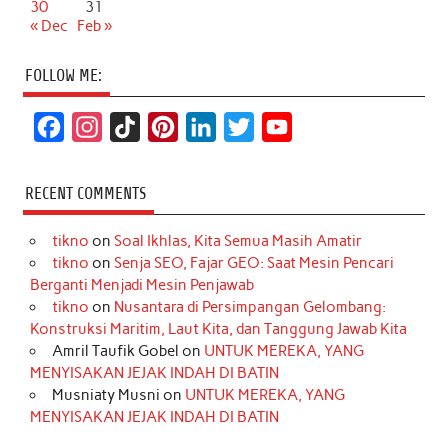
30
31
« Dec
Feb »
FOLLOW ME:
F
I
T
P
L
T
Y
a
n
i
i
i
w
o
c
s
k
n
n
i
u
RECENT COMMENTS
e
t
T
t
k
t
T
tikno
on
Soal Ikhlas, Kita Semua Masih Amatir
b
a
o
e
e
t
u
tikno
on
Senja SEO, Fajar GEO: Saat Mesin Pencari
o
g
k
r
d
e
b
Berganti Menjadi Mesin Penjawab
o
r
e
I
r
e
tikno
on
Nusantara di Persimpangan Gelombang:
Konstruksi Maritim, Laut Kita, dan Tanggung Jawab Kita
k
a
s
n
Amril Taufik Gobel
on
UNTUK MEREKA, YANG
m
t
MENYISAKAN JEJAK INDAH DI BATIN
Musniaty Musni
on
UNTUK MEREKA, YANG
MENYISAKAN JEJAK INDAH DI BATIN