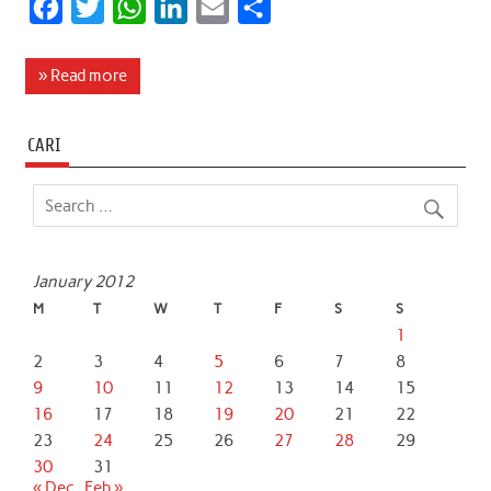
F
T
W
L
E
S
a
w
h
i
m
h
c
i
a
n
a
a
» Read more
e
t
t
k
i
r
b
t
s
e
l
e
CARI
o
e
A
d
o
r
p
I
k
p
n
January 2012
M
T
W
T
F
S
S
1
2
3
4
5
6
7
8
9
10
11
12
13
14
15
16
17
18
19
20
21
22
23
24
25
26
27
28
29
30
31
« Dec
Feb »