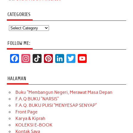
CATEGORIES
Categories
FOLLOW ME:
F
I
T
P
L
T
Y
a
n
i
i
i
w
o
c
s
k
n
n
i
u
HALAMAN
e
t
T
t
k
t
T
Buku “Membangun Negeri, Merawat Masa Depan
b
a
o
e
e
t
u
F.A.Q BUKU “NARSIS”
o
g
k
r
d
e
b
F.A.Q. BUKU PUISI “MENYESAP SENYAP”
o
r
e
I
r
e
Front Page
Karya & Kiprah
k
a
s
n
KOLEKSI E-BOOK
m
t
Kontak Saya