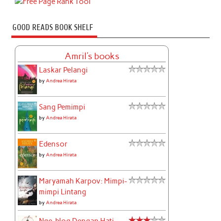
GOOD READS BOOK SHELF
Amril's books
Laskar Pelangi
by
Andrea Hirata
Sang Pemimpi
by
Andrea Hirata
Edensor
by
Andrea Hirata
Maryamah Karpov: Mimpi-
mimpi Lintang
by
Andrea Hirata
Nge-blog Dengan Hati