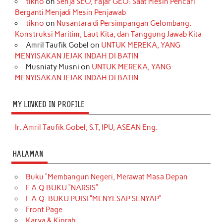
tikno
on
Senja SEO, Fajar GEO: Saat Mesin Pencari
Berganti Menjadi Mesin Penjawab
tikno
on
Nusantara di Persimpangan Gelombang:
Konstruksi Maritim, Laut Kita, dan Tanggung Jawab Kita
Amril Taufik Gobel
on
UNTUK MEREKA, YANG
MENYISAKAN JEJAK INDAH DI BATIN
Musniaty Musni
on
UNTUK MEREKA, YANG
MENYISAKAN JEJAK INDAH DI BATIN
MY LINKED IN PROFILE
Ir. Amril Taufik Gobel, S.T, IPU, ASEAN Eng.
HALAMAN
Buku “Membangun Negeri, Merawat Masa Depan
F.A.Q BUKU “NARSIS”
F.A.Q. BUKU PUISI “MENYESAP SENYAP”
Front Page
Karya & Kiprah