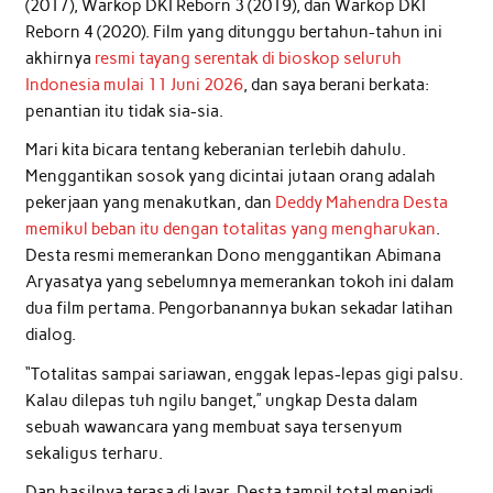
(2017), Warkop DKI Reborn 3 (2019), dan Warkop DKI
Reborn 4 (2020). Film yang ditunggu bertahun-tahun ini
akhirnya
resmi tayang serentak di bioskop seluruh
Indonesia mulai 11 Juni 2026
, dan saya berani berkata:
penantian itu tidak sia-sia.
Mari kita bicara tentang keberanian terlebih dahulu.
Menggantikan sosok yang dicintai jutaan orang adalah
pekerjaan yang menakutkan, dan
Deddy Mahendra Desta
memikul beban itu dengan totalitas yang mengharukan
.
Desta resmi memerankan Dono menggantikan Abimana
Aryasatya yang sebelumnya memerankan tokoh ini dalam
dua film pertama. Pengorbanannya bukan sekadar latihan
dialog.
“Totalitas sampai sariawan, enggak lepas-lepas gigi palsu.
Kalau dilepas tuh ngilu banget,” ungkap Desta dalam
sebuah wawancara yang membuat saya tersenyum
sekaligus terharu.
Dan hasilnya terasa di layar. Desta tampil total menjadi