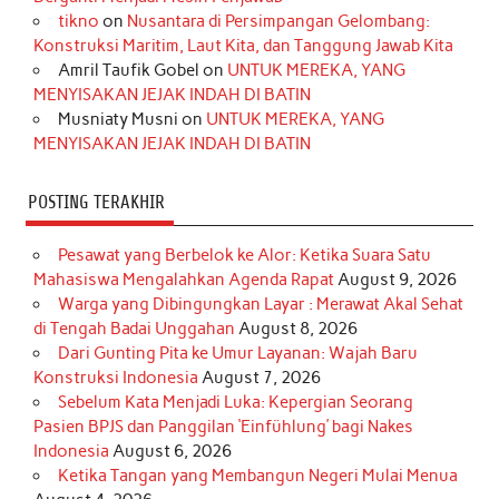
o
r
e
I
r
e
tikno
on
Nusantara di Persimpangan Gelombang:
Konstruksi Maritim, Laut Kita, dan Tanggung Jawab Kita
k
a
s
n
Amril Taufik Gobel
on
UNTUK MEREKA, YANG
m
t
MENYISAKAN JEJAK INDAH DI BATIN
Musniaty Musni
on
UNTUK MEREKA, YANG
MENYISAKAN JEJAK INDAH DI BATIN
POSTING TERAKHIR
Pesawat yang Berbelok ke Alor: Ketika Suara Satu
Mahasiswa Mengalahkan Agenda Rapat
August 9, 2026
Warga yang Dibingungkan Layar : Merawat Akal Sehat
di Tengah Badai Unggahan
August 8, 2026
Dari Gunting Pita ke Umur Layanan: Wajah Baru
Konstruksi Indonesia
August 7, 2026
Sebelum Kata Menjadi Luka: Kepergian Seorang
Pasien BPJS dan Panggilan ‘Einfühlung’ bagi Nakes
Indonesia
August 6, 2026
Ketika Tangan yang Membangun Negeri Mulai Menua