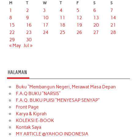
M
T
W
T
F
S
S
1
2
3
4
5
6
7
8
9
10
11
12
13
14
15
16
17
18
19
20
21
22
23
24
25
26
27
28
29
30
« May
Jul »
HALAMAN
Buku “Membangun Negeri, Merawat Masa Depan
F.A.Q BUKU “NARSIS”
F.A.Q. BUKU PUISI “MENYESAP SENYAP”
Front Page
Karya & Kiprah
KOLEKSI E-BOOK
Kontak Saya
MY ARTICLE @YAHOO INDONESIA