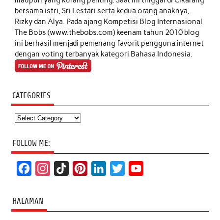
bersama istri, Sri Lestari serta kedua orang anaknya,
Rizky dan Alya. Pada ajang Kompetisi Blog Internasional
The Bobs (www.thebobs.com) keenam tahun 2010 blog
ini berhasil menjadi pemenang favorit pengguna internet
dengan voting terbanyak kategori Bahasa Indonesia.
CATEGORIES
Categories
FOLLOW ME:
F
I
T
P
L
T
Y
a
n
i
i
i
w
o
c
s
k
n
n
i
u
HALAMAN
e
t
T
t
k
t
T