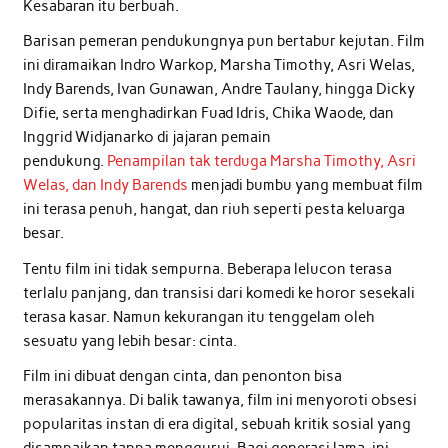
Kesabaran itu berbuah.
Barisan pemeran pendukungnya pun bertabur kejutan. Film
ini diramaikan Indro Warkop, Marsha Timothy, Asri Welas,
Indy Barends, Ivan Gunawan, Andre Taulany, hingga Dicky
Difie, serta menghadirkan Fuad Idris, Chika Waode, dan
Inggrid Widjanarko di jajaran pemain
pendukung.
Penampilan tak terduga Marsha Timothy, Asri
Welas, dan Indy Barends
menjadi bumbu yang membuat film
ini terasa penuh, hangat, dan riuh seperti pesta keluarga
besar.
Tentu film ini tidak sempurna. Beberapa lelucon terasa
terlalu panjang, dan transisi dari komedi ke horor sesekali
terasa kasar. Namun kekurangan itu tenggelam oleh
sesuatu yang lebih besar: cinta.
Film ini dibuat dengan cinta, dan penonton bisa
merasakannya. Di balik tawanya, film ini menyoroti obsesi
popularitas instan di era digital, sebuah kritik sosial yang
disampaikan tanpa menggurui. Bagi generasi lama, ini