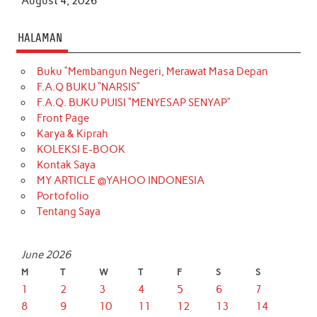
August 4, 2026
HALAMAN
Buku “Membangun Negeri, Merawat Masa Depan
F.A.Q BUKU “NARSIS”
F.A.Q. BUKU PUISI “MENYESAP SENYAP”
Front Page
Karya & Kiprah
KOLEKSI E-BOOK
Kontak Saya
MY ARTICLE @YAHOO INDONESIA
Portofolio
Tentang Saya
June 2026
M
T
W
T
F
S
S
1
2
3
4
5
6
7
8
9
10
11
12
13
14