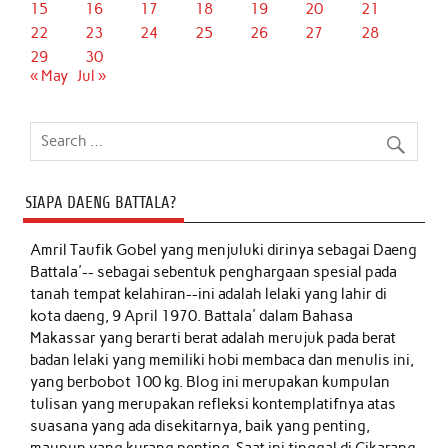
15
16
17
18
19
20
21
22
23
24
25
26
27
28
29
30
« May
Jul »
SIAPA DAENG BATTALA?
Amril Taufik Gobel
yang menjuluki dirinya sebagai Daeng
Battala'-- sebagai sebentuk penghargaan spesial pada
tanah tempat kelahiran--ini adalah lelaki yang lahir di
kota daeng, 9 April 1970. Battala' dalam Bahasa
Makassar yang berarti berat adalah merujuk pada berat
badan lelaki yang memiliki hobi membaca dan menulis ini,
yang berbobot 100 kg. Blog ini merupakan kumpulan
tulisan yang merupakan refleksi kontemplatifnya atas
suasana yang ada disekitarnya, baik yang penting,
maupun yang kurang penting. Saat ini tinggal di Cikarang