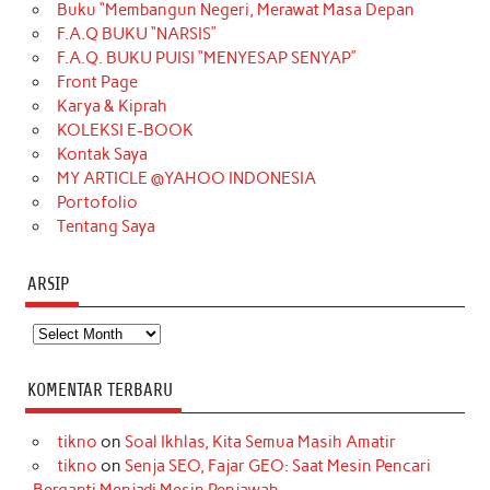
Buku “Membangun Negeri, Merawat Masa Depan
b
a
o
e
e
t
u
F.A.Q BUKU “NARSIS”
o
g
k
r
d
e
b
F.A.Q. BUKU PUISI “MENYESAP SENYAP”
o
r
e
I
r
e
Front Page
Karya & Kiprah
k
a
s
n
KOLEKSI E-BOOK
m
t
Kontak Saya
MY ARTICLE @YAHOO INDONESIA
Portofolio
Tentang Saya
ARSIP
Arsip
KOMENTAR TERBARU
tikno
on
Soal Ikhlas, Kita Semua Masih Amatir
tikno
on
Senja SEO, Fajar GEO: Saat Mesin Pencari
Berganti Menjadi Mesin Penjawab