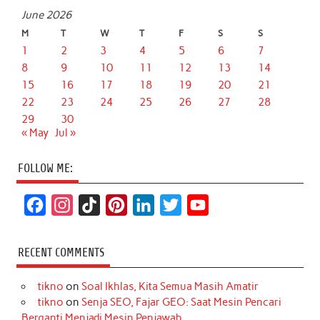
June 2026
M
T
W
T
F
S
S
1
2
3
4
5
6
7
8
9
10
11
12
13
14
15
16
17
18
19
20
21
22
23
24
25
26
27
28
29
30
« May
Jul »
FOLLOW ME:
F
I
T
P
L
T
Y
a
n
i
i
i
w
o
c
s
k
n
n
i
u
RECENT COMMENTS
e
t
T
t
k
t
T
tikno
on
Soal Ikhlas, Kita Semua Masih Amatir
b
a
o
e
e
t
u
tikno
on
Senja SEO, Fajar GEO: Saat Mesin Pencari
o
g
k
r
d
e
b
Berganti Menjadi Mesin Penjawab