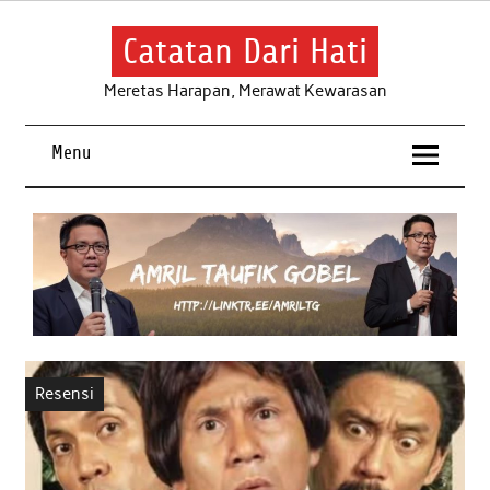
Skip
to
content
Catatan Dari Hati
Meretas Harapan, Merawat Kewarasan
Menu
Resensi